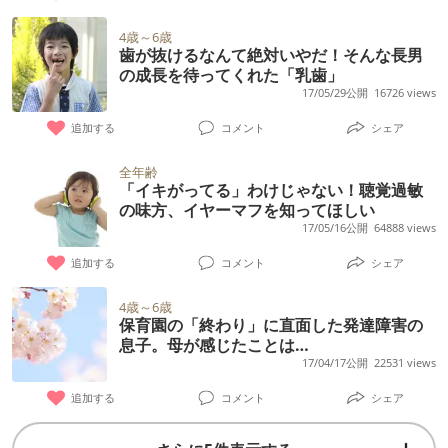
4歳～6歳
歯が抜けるなんて絶対いやだ！そんな長男
の成長を待ってくれた「乳歯」
17/05/29公開
16726 views
追加する
コメント
シェア
全年齢
「イキがってる」わけじゃない！聴覚過敏
の味方、イヤーマフを知ってほしい
17/05/16公開
64888 views
追加する
コメント
シェア
4歳～6歳
保育園の「終わり」に直面した発達障害の
息子。母が感じたことは…
17/04/17公開
22531 views
追加する
コメント
シェア