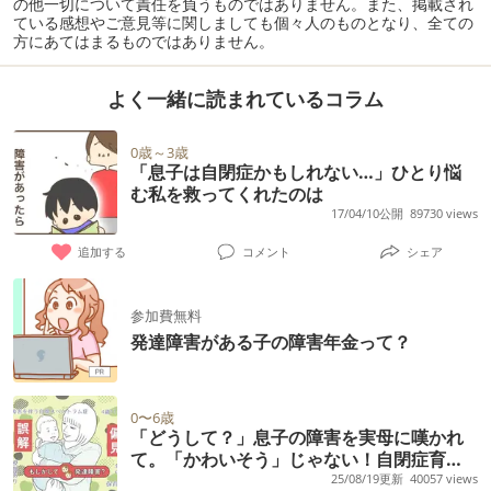
の他一切について責任を負うものではありません。また、掲載され
ている感想やご意見等に関しましても個々人のものとなり、全ての
方にあてはまるものではありません。
よく一緒に読まれているコラム
0歳～3歳
「息子は自閉症かもしれない…」ひとり悩
む私を救ってくれたのは
17/04/10公開
89730 views
追加する
コメント
シェア
参加費無料
発達障害がある子の障害年金って？
0〜6歳
「どうして？」息子の障害を実母に嘆かれ
て。「かわいそう」じゃない！自閉症育児
の胸の内
25/08/19更新
40057 views