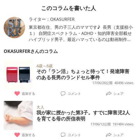
このコラムを書いた人
ライター：OKASURFER
東京都在住、男の子三人のママです♪ 長男（支援校小
１） 自閉症スペクトラム・ADHD・知的障害全部載せ
ハイブリッド男子。最近ハマっているのは動画制作、
特にクロマキー。 次男（保育園年長） これまで受け
OKASURFERさんのコラム
た発達検査はすべてが【測定不能】の本格派。最近ハ
マっているのは動物の映画、なぜか英語版。 三男
（生まれたて） 空気をよく読む男。最近ハマっている
4歳～6歳
のはうつぶせ。 障害に関して色々思い悩んだ過去や
その「ラン活」ちょっと待って！発達障害
ら、最近のことやらコラムに書かせていただいていま
のある長男のランドセル事件
す。 現在はいよいよ「生きてるからまあいいっか」
17/06/26公開
40496 views
の境地に達し、なんぞ面白く幸せな毎日を送っており
追加する
コメント
シェア
ます。
大人
我が家に授かった第3子。すでに障害児2人
を育てる母の所信表明
17/06/12公開
191484 views
追加する
コメント
シェア