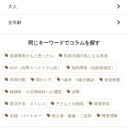
大人
全年齢
同じキーワードでコラムを探す
発達障害かもと思ったら
乳幼児期の気になる発達
ASD（自閉スペクトラム症）
知的障害（知的発達症）
常同行動
関わり方
1歳半・3歳児健診
発達検査
精神科・小児神経科への通院
診断
育児不安・ストレス
子どもとの関係
障害受容
夫婦・パートナー
祖父母・親戚・ご近所
障害理解