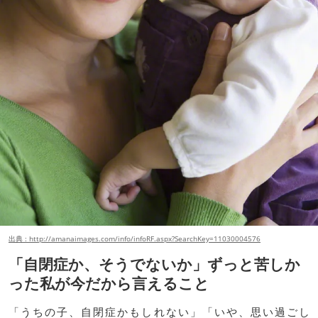
出典 : http://amanaimages.com/info/infoRF.aspx?SearchKey=11030004576
「自閉症か、そうでないか」ずっと苦しか
った私が今だから言えること
「うちの子、自閉症かもしれない」「いや、思い過ごし