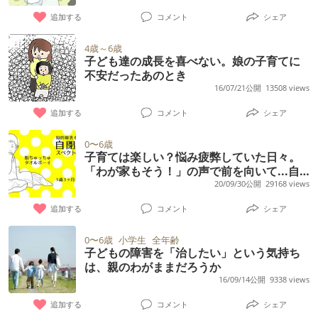
追加する
コメント
シェア
4歳～6歳
子ども達の成長を喜べない。娘の子育てに
不安だったあのとき
16/07/21公開
13508 views
追加する
コメント
シェア
0〜6歳
子育ては楽しい？悩み疲弊していた日々。
「わが家もそう！」の声で前を向いて...自
閉症3歳育児の今【新連載】
20/09/30公開
29168 views
追加する
コメント
シェア
0〜6歳
小学生
全年齢
子どもの障害を「治したい」という気持ち
は、親のわがままだろうか
16/09/14公開
9338 views
追加する
コメント
シェア