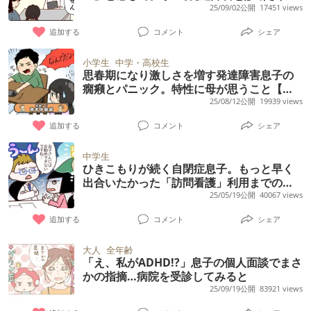
まで
25/09/02公開
17451 views
追加する
コメント
シェア
小学生
中学・高校生
思春期になり激しさを増す発達障害息子の
癇癪とパニック。特性に母が思うこと【読
者体験談】
25/08/12公開
19939 views
追加する
コメント
シェア
中学生
ひきこもりが続く自閉症息子。もっと早く
出合いたかった「訪問看護」利用までの道
のり
25/05/19公開
40067 views
追加する
コメント
シェア
大人
全年齢
「え、私がADHD!?」息子の個人面談でまさ
かの指摘…病院を受診してみると
25/09/19公開
83921 views