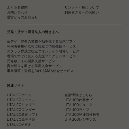
よくある質問
リンク・引用について
お問い合わせ
利用者さまへのお願い
運営からのお知らせ
児発・放デイ運営法人の皆さまへ
放デイ・児発の業務を効率化する請求ソフト
利用者募集や広報に役立つ情報発信サービス
スタッフ育成に役立つオンライン研修サービス
現場ですぐに使える支援プログラムサービス
児発放デイの開業支援サービス
資金繰りを助ける早期入金サービス
事業譲渡・売買を助けるM&A仲介サービス
関連サイト
LITALICOホーム
企業情報はこちら
LITALICOワークス
LITALICO仕事ナビ
LITALICOキャリア
LITALICOジュニア
LITALICOワンダー
LITALICOライフ
LITALICO教育ソフト
LITALICO発達特性検査
LITALICO高等学院
LITALICOレジデンス
LITALICO研究所