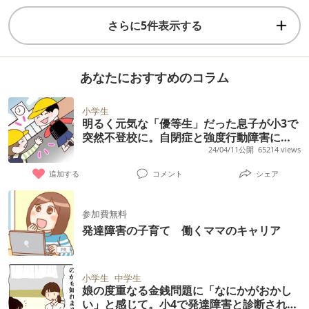
さらに5件表示する
あなたにおすすめのコラム
小学生
明るく元気な「優等生」だった息子が小3で
突然不登校に。自閉症と強度行動障害に気
づくまで
24/04/11公開
65214 views
追加する
コメント
シェア
参加費無料
発達障害の子育て 働くママのキャリア
小学生
中学生
娘の度重なる金銭問題に「なにかがおかし
い」と感じて。小4で発達障害と診断される