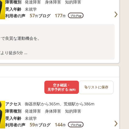
障害種別
発達障害 身体障害 知的障害
受入年齢
未就学
57
177
利用者の声
ブログ
件
件
ブログup
ィで良質な運動機会を。
駅より徒歩5分
合わせください。
空き確認・
リストに保存
見学予約する
(無料)
アクセス
御器所駅から365m、荒畑駅から386m
障害種別
発達障害 身体障害 知的障害
受入年齢
未就学
59
144
利用者の声
ブログ
件
件
ブログup