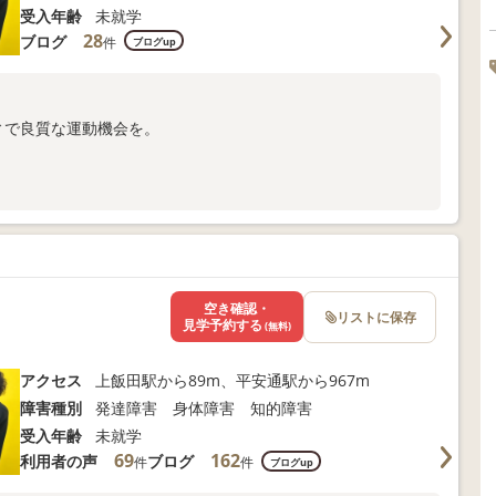
受入年齢
未就学
28
ブログ
件
ブログup
ィで良質な運動機会を。
合わせください。
空き確認・
リストに保存
見学予約する
(無料)
アクセス
上飯田駅から89m、平安通駅から967m
障害種別
発達障害 身体障害 知的障害
受入年齢
未就学
69
162
利用者の声
ブログ
件
件
ブログup