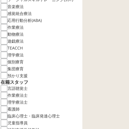
音楽療法
感覚統合療法
応用行動分析(ABA)
作業療法
動物療法
遊戯療法
TEACCH
理学療法
個別療育
集団療育
預かり支援
在籍スタッフ
言語聴覚士
作業療法士
理学療法士
看護師
臨床心理士・臨床発達心理士
児童指導員