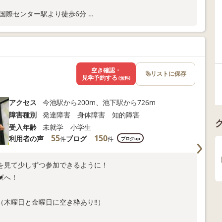
 国際センター駅より徒歩6分
合わせください。
空き確認・
リストに保存
見学予約する
(無料)
アクセス
今池駅から200m、池下駅から726m
障害種別
発達障害 身体障害 知的障害
受入年齢
未就学 小学生
55
150
利用者の声
ブログ
件
件
ブログup
を見て少しずつ参加できるように！
へ！
（木曜日と金曜日に空き枠あり‼）