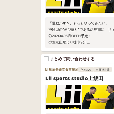
「運動がすき、もっとやってみたい」
神経型の”伸び盛り”である幼児期に、リ
◎2026年08月OPEN予定！
◎左京山駅より徒歩9分
◎現在ご利用の相談受付中！
お電話またはWEB問い合わせにてお問い
まとめて問い合わせする
児童発達支援事業所
空きあり
土日祝営業
Lii sports studio上飯田