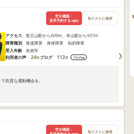
合わせください。
空き確認・
リストに保存
見学予約する
(無料)
アクセス
覚王山駅から609m、本山駅から937m
障害種別
発達障害 身体障害 知的障害
受入年齢
未就学
24
112
利用者の声
ブログ
件
件
ブログup
ィで良質な運動機会を。
合わせください。
空き確認・
リストに保存
見学予約する