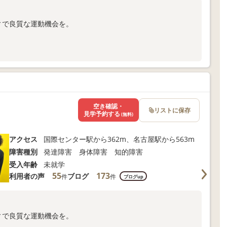
ィで良質な運動機会を。
合わせください。
空き確認・
リストに保存
見学予約する
(無料)
アクセス
国際センター駅から362m、名古屋駅から563m
障害種別
発達障害 身体障害 知的障害
受入年齢
未就学
55
173
利用者の声
ブログ
件
件
ブログup
ィで良質な運動機会を。