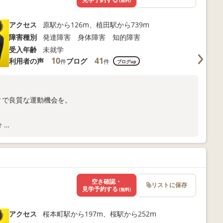
(無料)
アクセス
原駅から126m、植田駅から739m
障害種別
発達障害 身体障害 知的障害
受入年齢
未就学
10
41
利用者の声
ブログ
件
件
ブログup
ィで良質な運動機会を。
分
合わせください。
空き確認・
リストに保存
見学予約する
(無料)
アクセス
桜本町駅から197m、桜駅から252m