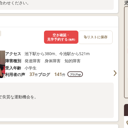
合わせください。
空き確認・
リストに保存
見学予約する
(無料)
アクセス
池下駅から380m、今池駅から521m
障害種別
発達障害 身体障害 知的障害
受入年齢
小学生
37
141
利用者の声
ブログ
件
件
ブログup
で良質な運動機会を。