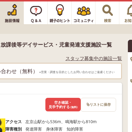
る放課後等デイサービス・児童発達支援施設一覧
スタッフ募集中の施設一覧
い合わせ（無料）
※営業・調査を目的としたお問い合わせはご遠慮ください
空き確認・
リストに保存
見学予約する
(無料)
アクセス
左京山駅から536m、鳴海駅から810m
障害種別
発達障害 身体障害 知的障害