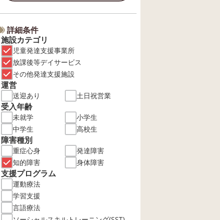
詳細条件
施設カテゴリ
児童発達支援事業所
放課後等デイサービス
その他発達支援施設
運営
送迎あり
土日祝営業
受入年齢
未就学
小学生
中学生
高校生
障害種別
重症心身
発達障害
知的障害
身体障害
支援プログラム
運動療法
学習支援
言語療法
ソーシャルスキルトレーニング(SST)