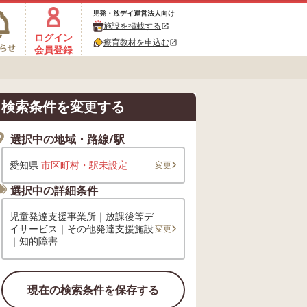
児発・放デイ運営法人向け
施設を掲載する
open_in_new
ログイン
療育教材を申込む
open_in_new
会員登録
検索条件を変更する
選択中の地域・路線/駅
愛知県
市区町村・駅未設定
変更
選択中の詳細条件
児童発達支援事業所｜放課後等デ
イサービス｜その他発達支援施設
変更
｜知的障害
現在の検索条件を保存する