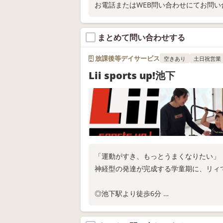
お電話またはWEB問い合わせにてお問い
まとめて問い合わせする
放課後等デイサービス
空きあり
土日祝営業
Lii sports up!池下
「運動がすき、もっとうまくなりたい」
神経型の発達が完成する学童期に、リィ
◎池下駅より徒歩6分
◎現在、来年度固定枠の利用申込受付中
◎スタジオ体験随時実施中