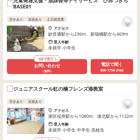
児童発達支援・放課後等デイサービス ひみつきち
BASE01
空きあり
送迎あり
土日祝営業
リストに
保存
アクセス
妙音通駅から296m、新瑞橋駅から469m
受入年齢
未就学 小学生
1分で完了！
電話で聞く
お問い合わせ
050-1794-2166
（無料）
ジュニアスクール虹の橋フレンズ港教室
空きあり
送迎あり
リストに
保存
アクセス
港区役所駅から1080m、港北駅から1132m
受入年齢
未就学 小学生 中学生 高校生