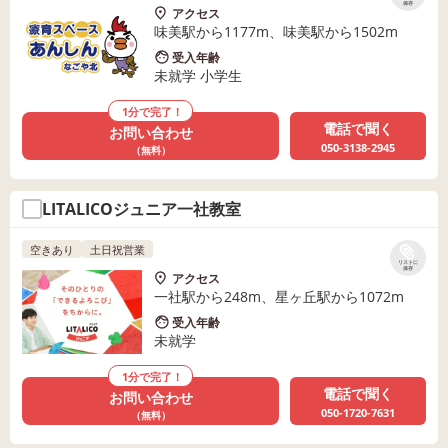
保存
アクセス
味美駅から1177m、味美駅から1502m
受入年齢
未就学 小学生
1分で完了！
電話で聞く
お問い合わせ
050-3138-2945
（無料）
LITALICOジュニア一社教室
空きあり
土日祝営業
リストに
保存
アクセス
一社駅から248m、星ヶ丘駅から1072m
受入年齢
未就学
1分で完了！
電話で聞く
お問い合わせ
050-1720-7631
（無料）