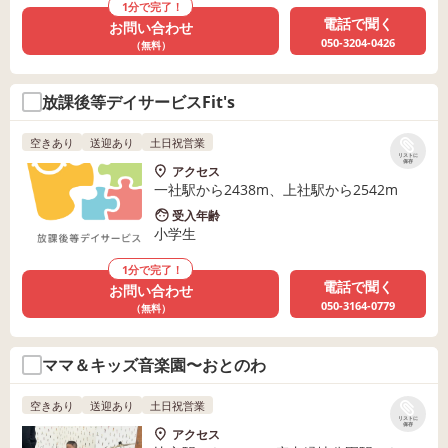
1分で完了！
電話で聞く
お問い合わせ
050-3204-0426
（無料）
放課後等デイサービスFit's
空きあり
送迎あり
土日祝営業
リストに
保存
アクセス
一社駅から2438m、上社駅から2542m
受入年齢
小学生
1分で完了！
電話で聞く
お問い合わせ
050-3164-0779
（無料）
ママ＆キッズ音楽園〜おとのわ
空きあり
送迎あり
土日祝営業
リストに
保存
アクセス