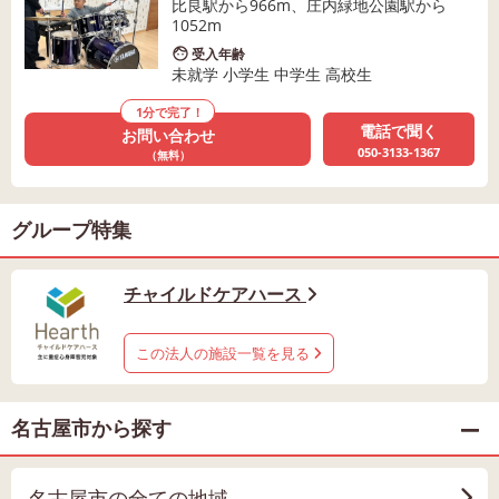
比良駅から966m、庄内緑地公園駅から
1052m
受入年齢
未就学 小学生 中学生 高校生
1分で完了！
電話で聞く
お問い合わせ
050-3133-1367
（無料）
グループ特集
チャイルドケアハース
この法人の施設一覧を見る
名古屋市から探す
名古屋市の全ての地域