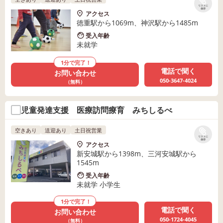
リストに
保存
アクセス
徳重駅から1069m、神沢駅から1485m
受入年齢
未就学
1分で完了！
電話で聞く
お問い合わせ
050-3647-4024
（無料）
児童発達支援 医療訪問療育 みちしるべ
空きあり
送迎あり
土日祝営業
リストに
保存
アクセス
新安城駅から1398m、三河安城駅から
1545m
受入年齢
未就学 小学生
1分で完了！
電話で聞く
お問い合わせ
050-1724-4045
（無料）