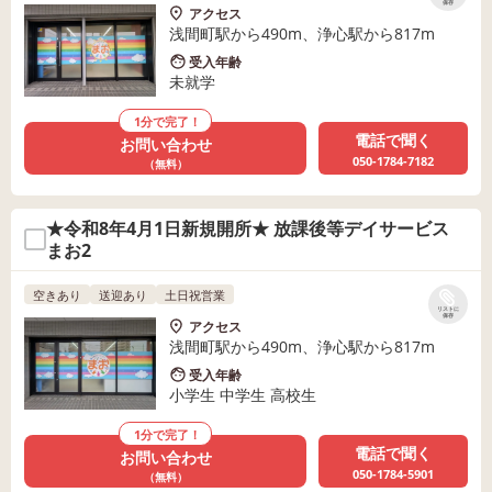
保存
アクセス
浅間町駅から490m、浄心駅から817m
受入年齢
未就学
1分で完了！
電話で聞く
お問い合わせ
050-1784-7182
（無料）
★令和8年4月1日新規開所★ 放課後等デイサービス
まお2
空きあり
送迎あり
土日祝営業
リストに
保存
アクセス
浅間町駅から490m、浄心駅から817m
受入年齢
小学生 中学生 高校生
1分で完了！
電話で聞く
お問い合わせ
050-1784-5901
（無料）