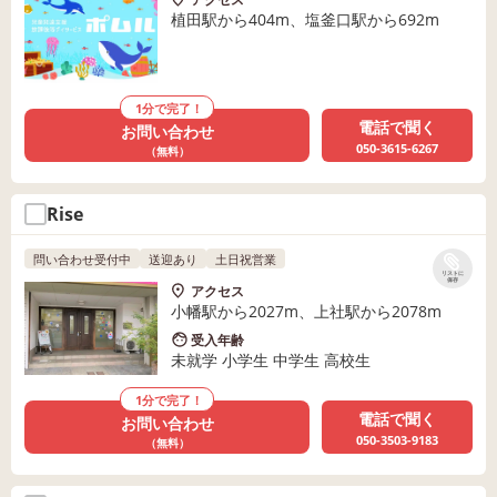
植田駅から404m、塩釜口駅から692m
1分で完了！
電話で聞く
お問い合わせ
050-3615-6267
（無料）
Rise
問い合わせ受付中
送迎あり
土日祝営業
リストに
保存
アクセス
小幡駅から2027m、上社駅から2078m
受入年齢
未就学 小学生 中学生 高校生
1分で完了！
電話で聞く
お問い合わせ
050-3503-9183
（無料）