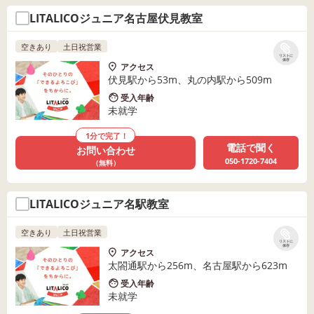
LITALICOジュニア名古屋伏見教室
空きあり
土日祝営業
リストに
保存
アクセス
伏見駅から53m、丸の内駅から509m
受入年齢
未就学
1分で完了！
電話で聞く
お問い合わせ
050-1720-7404
（無料）
LITALICOジュニア名駅教室
空きあり
土日祝営業
リストに
保存
アクセス
太閤通駅から256m、名古屋駅から623m
受入年齢
未就学