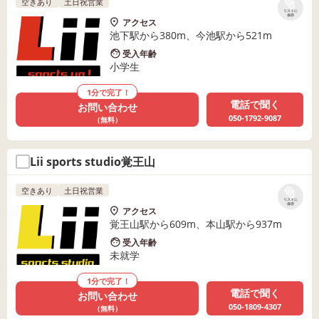
空きあり
土日祝営業
リストに
保存
アクセス
池下駅から380m、今池駅から521m
受入年齢
小学生
1分で完了！
電話で聞く
お問い合わせ
050-1792-9087
（無料）
Lii sports studio覚王山
空きあり
土日祝営業
リストに
保存
アクセス
覚王山駅から609m、本山駅から937m
受入年齢
未就学
1分で完了！
電話で聞く
お問い合わせ
050-1809-4307
（無料）