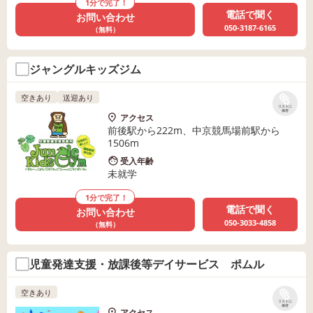
1分で完了！
電話で聞く
お問い合わせ
050-3187-6165
（無料）
ジャングルキッズジム
空きあり
送迎あり
リストに
保存
アクセス
前後駅から222m、中京競馬場前駅から
1506m
受入年齢
未就学
1分で完了！
電話で聞く
お問い合わせ
050-3033-4858
（無料）
児童発達支援・放課後等デイサービス ポムル
空きあり
リストに
保存
アクセス