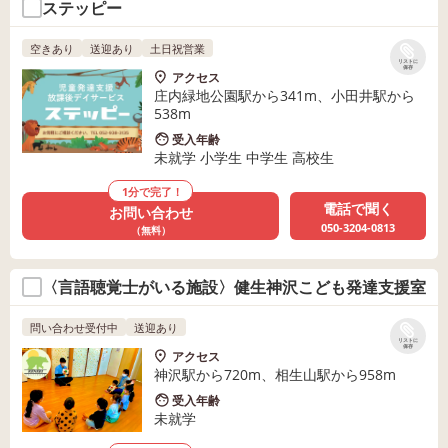
ステッピー
空きあり
送迎あり
土日祝営業
リストに
保存
アクセス
庄内緑地公園駅から341m、小田井駅から
538m
受入年齢
未就学 小学生 中学生 高校生
1分で完了！
電話で聞く
お問い合わせ
050-3204-0813
（無料）
〈言語聴覚士がいる施設〉健生神沢こども発達支援室
問い合わせ受付中
送迎あり
リストに
保存
アクセス
神沢駅から720m、相生山駅から958m
受入年齢
未就学