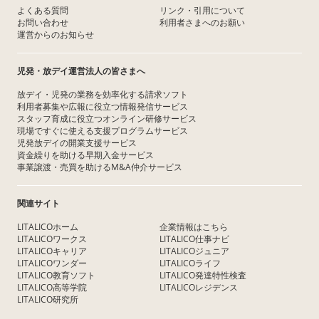
よくある質問
リンク・引用について
お問い合わせ
利用者さまへのお願い
運営からのお知らせ
児発・放デイ運営法人の皆さまへ
放デイ・児発の業務を効率化する請求ソフト
利用者募集や広報に役立つ情報発信サービス
スタッフ育成に役立つオンライン研修サービス
現場ですぐに使える支援プログラムサービス
児発放デイの開業支援サービス
資金繰りを助ける早期入金サービス
事業譲渡・売買を助けるM&A仲介サービス
関連サイト
LITALICOホーム
企業情報はこちら
LITALICOワークス
LITALICO仕事ナビ
LITALICOキャリア
LITALICOジュニア
LITALICOワンダー
LITALICOライフ
LITALICO教育ソフト
LITALICO発達特性検査
LITALICO高等学院
LITALICOレジデンス
LITALICO研究所