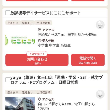
放課後等デイサービスにこにこサポート
空きあり
送迎あり
土日祝営業
リストに
保存
アクセス
呼続駅から371m、桜本町駅から496m
受入年齢
小学生 中学生 高校生
1分で完了！
電話で聞く
お問い合わせ
050-1807-3503
（無料）
yu-yu（悠遊）覚王山店「運動・学習・SST・就労プ
ログラム・PCプログラム」日曜日営業
空きあり
送迎あり
土日祝営業
リストに
保存
アクセス
自由ヶ丘駅から499m、覚王山駅から
1093m