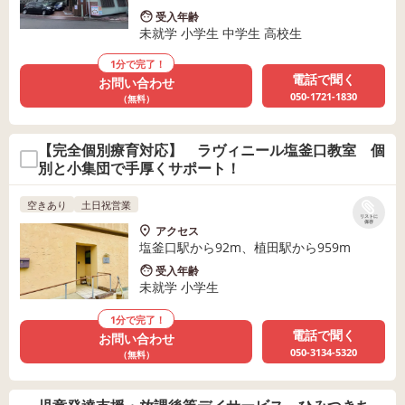
受入年齢
未就学 小学生 中学生 高校生
1分で完了！
電話で聞く
お問い合わせ
050-1721-1830
（無料）
【完全個別療育対応】 ラヴィニール塩釜口教室 個
別と小集団で手厚くサポート！
空きあり
土日祝営業
リストに
保存
アクセス
塩釜口駅から92m、植田駅から959m
受入年齢
未就学 小学生
1分で完了！
電話で聞く
お問い合わせ
050-3134-5320
（無料）