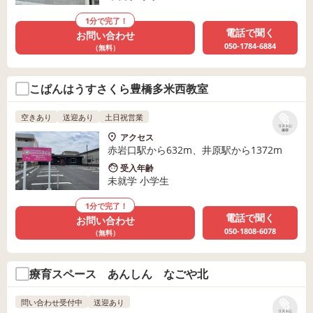
1分で完了！
電話で聞く
お問い合わせ
050-1784-6884
（無料）
こぱんはうすさくら豊橋多米西教室
空きあり
送迎あり
土日祝営業
リストに
保存
アクセス
赤岩口駅から632m、井原駅から1372m
受入年齢
未就学 小学生
1分で完了！
電話で聞く
お問い合わせ
050-1808-6078
（無料）
療育スペース あんしん なごや北
問い合わせ受付中
送迎あり
リストに