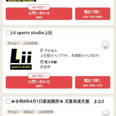
1分で完了！
電話で聞く
お問い合わせ
050-1792-9080
（無料）
Lii sports studio上社
空きあり
土日祝営業
リストに
保存
アクセス
上社駅から177m、本郷駅から782m
受入年齢
未就学
1分で完了！
電話で聞く
お問い合わせ
050-1809-1729
（無料）
★令和8年4月1日新規開所★ 児童発達支援 まお2
空きあり
送迎あり
土日祝営業
リストに