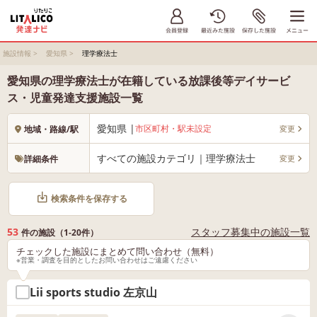
施設情報
>
愛知県
>
理学療法士
愛知県の理学療法士が在籍している放課後等デイサービ
ス・児童発達支援施設一覧
愛知県 |
市区町村・駅未設定
変更
地域・路線/駅
すべての施設カテゴリ｜理学療法士
変更
詳細条件
検索条件を保存する
53
スタッフ募集中の施設一覧
件の施設（1-20件）
チェックした施設にまとめて問い合わせ（無料）
※営業・調査を目的としたお問い合わせはご遠慮ください
Lii sports studio 左京山