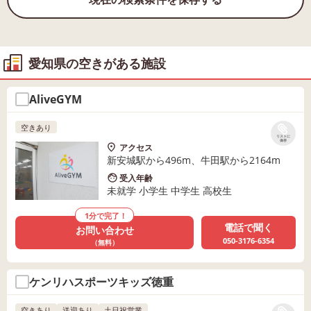
愛知県の空きがある施設
AliveGYM
空きあり
リストに
保存
アクセス
新安城駅から496m、牛田駅から2164m
受入年齢
未就学 小学生 中学生 高校生
1分で完了！
電話で聞く
お問い合わせ
050-3176-6354
（無料）
ケンリハスポーツキッズ徳重
空きあり
送迎あり
土日祝営業