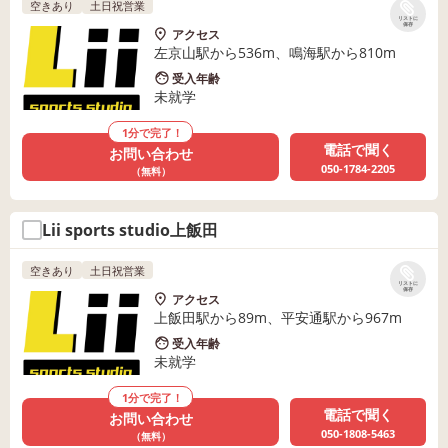
空きあり
土日祝営業
リストに
保存
アクセス
左京山駅から536m、鳴海駅から810m
受入年齢
未就学
1分で完了！
電話で聞く
お問い合わせ
050-1784-2205
（無料）
Lii sports studio上飯田
空きあり
土日祝営業
リストに
保存
アクセス
上飯田駅から89m、平安通駅から967m
受入年齢
未就学
1分で完了！
電話で聞く
お問い合わせ
050-1808-5463
（無料）