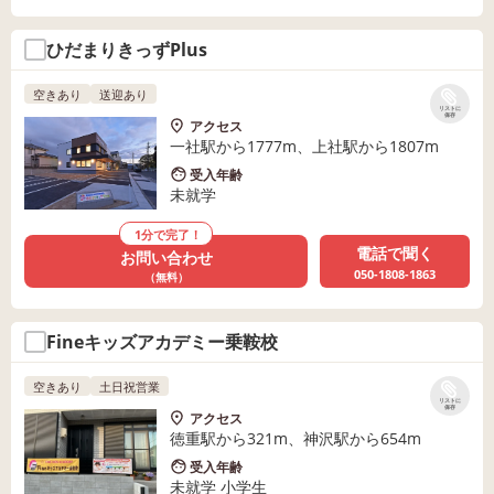
ひだまりきっずPlus
空きあり
送迎あり
リストに
保存
アクセス
一社駅から1777m、上社駅から1807m
受入年齢
未就学
1分で完了！
電話で聞く
お問い合わせ
050-1808-1863
（無料）
Fineキッズアカデミー乗鞍校
空きあり
土日祝営業
リストに
保存
アクセス
徳重駅から321m、神沢駅から654m
受入年齢
未就学 小学生