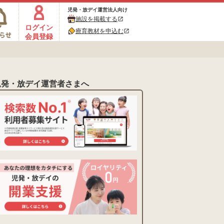
児発・放デイ運営法人向け
施設を掲載する
open_in_new
ログイン
療育教材を申込む
open_in_new
会員登録
児発・放デイ運営者さまへ