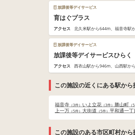
放課後等デイサービス
育はぐプラス
アクセス
北久米駅から644m、福音寺駅か
放課後等デイサービス
放課後等デイサービスひらく
アクセス
西衣山駅から946m、山西駅から
この施設の近くにある駅から
福音寺
いよ立花
勝山町
3件
3件
上一万
大街道
平和通一丁
5件
5件
この施設のある市区町村から