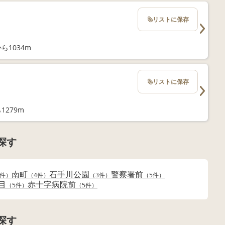
リストに保存
ら1034m
リストに保存
1279m
探す
南町
石手川公園
警察署前
5件
4件
3件
5件
目
赤十字病院前
5件
5件
探す