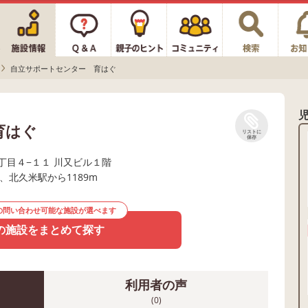
自立サポートセンター 育はぐ
育はぐ
リストに
保存
丁目４−１１ 川又ビル１階
m、北久米駅から1189m
の問い合わせ可能な施設が選べます
の施設をまとめて探す
利用者の声
(0)