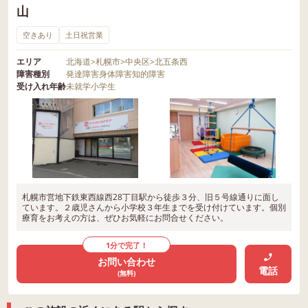
山
空きあり
土日祝営業
エリア
北海道
>
札幌市
>
中央区
>
北五条西
障害種別
発達障害
身体障害
知的障害
受け入れ年齢
未就学
小学生
札幌市営地下鉄東西線西28丁目駅から徒歩３分、旧５号線通りに面し
ています。２歳児さんから小学校３年生までを受け付けています。個別
療育をお考えの方は、ぜひお気軽にお問合せください。
1分で完了！
お問い合わせ
電話
(無料)