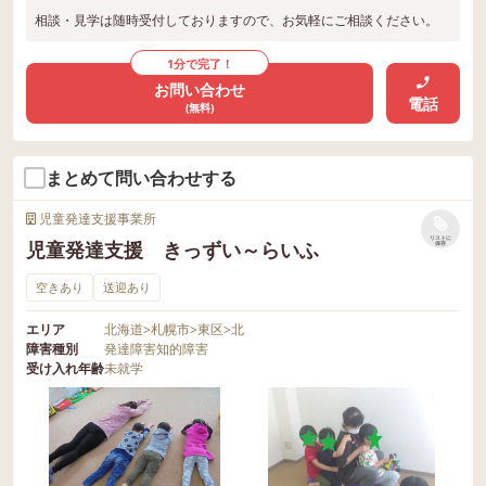
相談・見学は随時受付しておりますので、お気軽にご相談ください。
1分で完了！
お問い合わせ
電話
(無料)
まとめて問い合わせする
児童発達支援事業所
リストに
児童発達支援 きっずい～らいふ
保存
空きあり
送迎あり
エリア
北海道
>
札幌市
>
東区
>
北
障害種別
発達障害
知的障害
受け入れ年齢
未就学