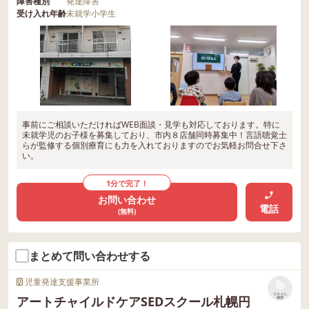
障害種別
発達障害
受け入れ年齢
未就学
小学生
事前にご相談いただければWEB面談・見学も対応しております。特に
未就学児のお子様を募集しており、市内８店舗同時募集中！言語聴覚士
らが監修する個別療育にも力を入れておりますのでお気軽お問合せ下さ
い。
1分で完了！
お問い合わせ
電話
(無料)
まとめて問い合わせする
児童発達支援事業所
リストに
アートチャイルドケアSEDスクール札幌円
保存