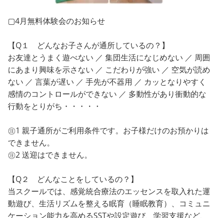
▢4月無料体験会のお知らせ
【Q１ どんなお子さんが通所しているの？】
お友達とうまく遊べない ／ 集団生活になじめない ／ 周囲
にあまり興味を示さない ／ こだわりが強い ／ 空気が読め
ない ／ 言葉が遅い ／ 手先が不器用 ／ カッとなりやすく
感情のコントロールができない ／ 多動性があり衝動的な
行動をとりがち・・・・・
㊟1 親子通所がご利用条件です。お子様だけのお預かりは
できません。
㊟2 送迎はできません。
【Q２ どんなことをしているの？】
当スクールでは、感覚統合療法のエッセンスを取入れた運
動遊び、生活リズムを整える眠育（睡眠教育）、コミュニ
ケーション能力を高めるSSTや設定遊び、学習支援など、