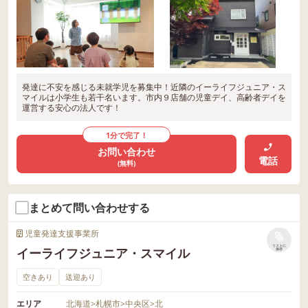
発達に不安を感じる未就学児を募集中！近隣のイーライフジュニア・ス
マイルは小学生も若干名います。市内９店舗の児童デイ、高齢者デイを
運営する安心の法人です！
1分で完了！
お問い合わせ
電話
(無料)
まとめて問い合わせする
児童発達支援事業所
リストに
イーライフジュニア・スマイル
保存
空きあり
送迎あり
エリア
北海道
>
札幌市
>
中央区
>
北