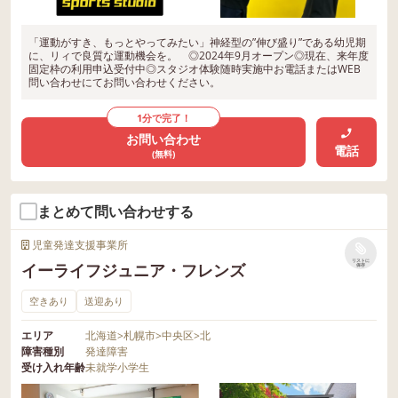
「運動がすき、もっとやってみたい」神経型の”伸び盛り”である幼児期
に、リィで良質な運動機会を。 ◎2024年9月オープン◎現在、来年度
固定枠の利用申込受付中◎スタジオ体験随時実施中お電話またはWEB
問い合わせにてお問い合わせください。
1分で完了！
お問い合わせ
電話
(無料)
まとめて問い合わせする
児童発達支援事業所
リストに
イーライフジュニア・フレンズ
保存
空きあり
送迎あり
エリア
北海道
>
札幌市
>
中央区
>
北
障害種別
発達障害
受け入れ年齢
未就学
小学生