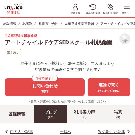
施設情報
北海道
札幌市中央区
児童発達支援事業所
アートチャイルドケアS
児童発達支援事業所
アートチャイルドケアSEDスクール札幌桑園
リストに
保存
空きあり
お子さまに合った施設か、気軽に相談してみましょう
空き情報の確認や見学予約も受付中♪
1分で完了！
電話で聞く
お問い合わせ
050-3196-4052
（無料）
※営業・調査を目的としたお問い合わせはご遠慮ください
利用者の声
写真
ブログ
基礎情報
(0)
(8)
(97)
前の古い記事
一覧へ
次の新しい記事