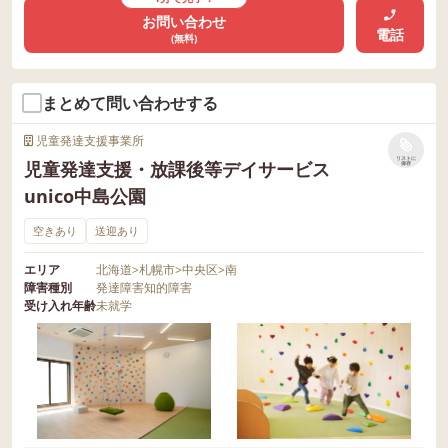
お問い合わせ
電話
(無料)
まとめて問い合わせする
児童発達支援事業所
リストに
児童発達支援・放課後等デイサービス
保存
unico中島公園
空きあり
送迎あり
エリア
北海道
>
札幌市
>
中央区
>
南
障害種別
発達障害
知的障害
受け入れ年齢
未就学