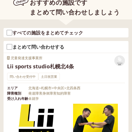
おすすめの施設です
まとめて問い合わせしましょう
すべての施設をまとめてチェック
まとめて問い合わせする
児童発達支援事業所
リストに
Lii sports studio札幌北4条
保存
問い合わせ受付中
土日祝営業
エリア
北海道
>
札幌市
>
中央区
>
北四条西
障害種別
発達障害
身体障害
知的障害
受け入れ年齢
未就学