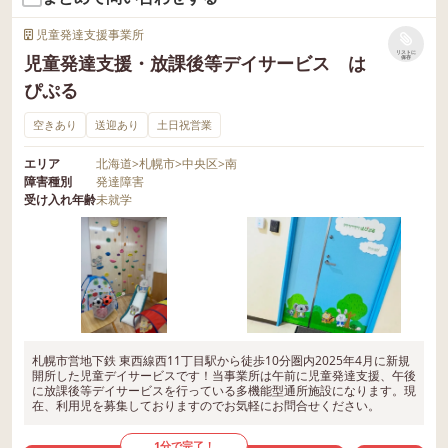
児童発達支援事業所
リストに
児童発達支援・放課後等デイサービス は
保存
ぴぷる
空きあり
送迎あり
土日祝営業
エリア
北海道
>
札幌市
>
中央区
>
南
障害種別
発達障害
受け入れ年齢
未就学
札幌市営地下鉄 東西線西11丁目駅から徒歩10分圏内2025年4月に新規
開所した児童デイサービスです！当事業所は午前に児童発達支援、午後
に放課後等デイサービスを行っている多機能型通所施設になります。現
在、利用児を募集しておりますのでお気軽にお問合せください。
1分で完了！