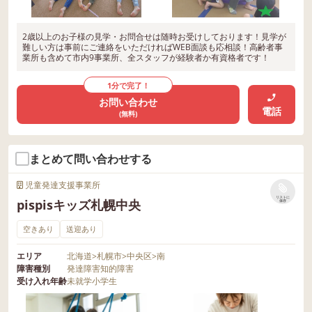
2歳以上のお子様の見学・お問合せは随時お受けしております！見学が
難しい方は事前にご連絡をいただければWEB面談も応相談！高齢者事
業所も含めて市内9事業所、全スタッフが経験者か有資格者です！
1分で完了！
お問い合わせ
電話
(無料)
まとめて問い合わせする
児童発達支援事業所
リストに
pispisキッズ札幌中央
保存
空きあり
送迎あり
エリア
北海道
>
札幌市
>
中央区
>
南
障害種別
発達障害
知的障害
受け入れ年齢
未就学
小学生