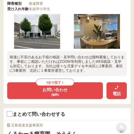
障害種別
発達障害
受け入れ年齢
未就学
小学生
発達に不安のあるお子様の相談・見学問い合わせは随時募集しておりま
す。事前にご相談いただければZOOM等利用しましたWEB面談・見学
も対応しております。当社は様々な児童デイを中央区に2事業所、東区
に5事業所、北区に１事業所運営しております。
1分で完了！
お問い合わせ
電話
(無料)
まとめて問い合わせする
児童発達支援事業所
リストに
くろわーる療育園 そうえん
保存