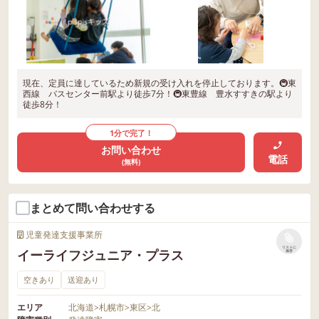
現在、定員に達しているため新規の受け入れを停止しております。🚇東
西線 バスセンター前駅より徒歩7分！🚇東豊線 豊水すすきの駅より
徒歩8分！
1分で完了！
お問い合わせ
電話
(無料)
まとめて問い合わせする
児童発達支援事業所
リストに
イーライフジュニア・プラス
保存
空きあり
送迎あり
エリア
北海道
>
札幌市
>
東区
>
北