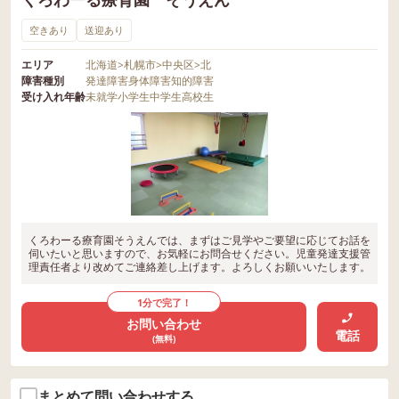
空きあり
送迎あり
エリア
北海道
>
札幌市
>
中央区
>
北
障害種別
発達障害
身体障害
知的障害
受け入れ年齢
未就学
小学生
中学生
高校生
くろわーる療育園そうえんでは、まずはご見学やご要望に応じてお話を
伺いたいと思いますので、お気軽にお問合せください。児童発達支援管
理責任者より改めてご連絡差し上げます。よろしくお願いいたします。
1分で完了！
お問い合わせ
電話
(無料)
まとめて問い合わせする