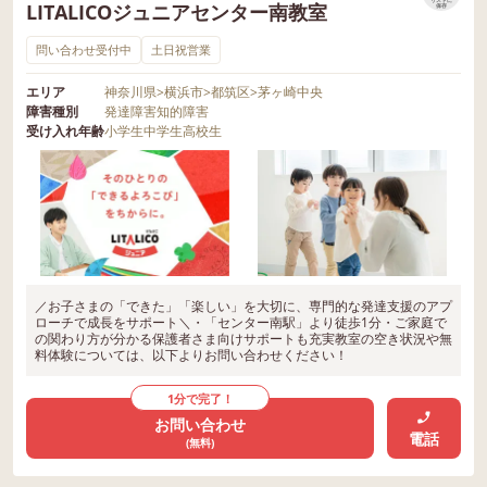
LITALICOジュニアセンター南教室
保存
問い合わせ受付中
土日祝営業
エリア
神奈川県
>
横浜市
>
都筑区
>
茅ヶ崎中央
障害種別
発達障害
知的障害
受け入れ年齢
小学生
中学生
高校生
／お子さまの「できた」「楽しい」を大切に、専門的な発達支援のアプ
ローチで成長をサポート＼・「センター南駅」より徒歩1分・ご家庭で
の関わり方が分かる保護者さま向けサポートも充実教室の空き状況や無
料体験については、以下よりお問い合わせください！
1分で完了！
お問い合わせ
電話
(無料)