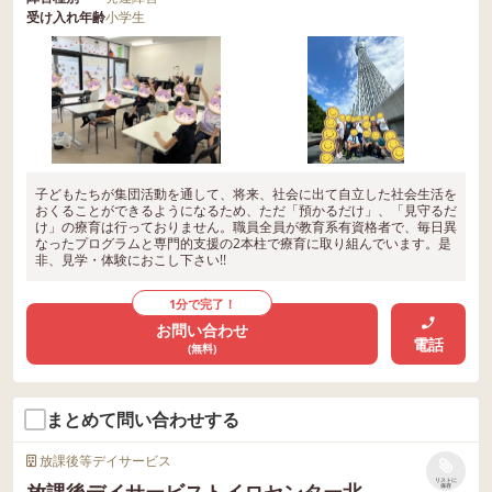
受け入れ年齢
小学生
子どもたちが集団活動を通して、将来、社会に出て自立した社会生活を
おくることができるようになるため、ただ「預かるだけ」、「見守るだ
け」の療育は行っておりません。職員全員が教育系有資格者で、毎日異
なったプログラムと専門的支援の2本柱で療育に取り組んでいます。是
非、見学・体験におこし下さい!!
1分で完了！
お問い合わせ
電話
(無料)
まとめて問い合わせする
放課後等デイサービス
リストに
放課後デイサービストイロセンター北
保存