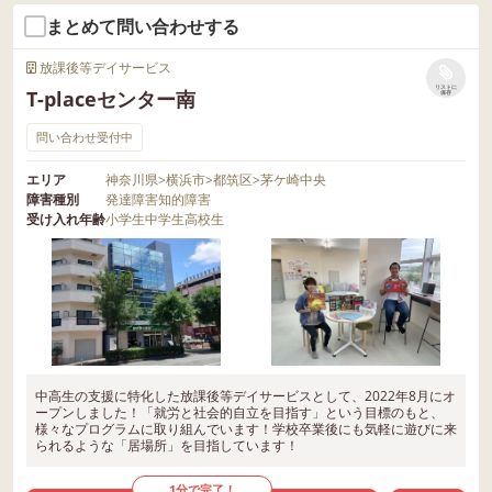
まとめて問い合わせする
放課後等デイサービス
リストに
T-placeセンター南
保存
問い合わせ受付中
エリア
神奈川県
>
横浜市
>
都筑区
>
茅ケ崎中央
障害種別
発達障害
知的障害
受け入れ年齢
小学生
中学生
高校生
中高生の支援に特化した放課後等デイサービスとして、2022年8月にオ
ープンしました！「就労と社会的自立を目指す」という目標のもと、
様々なプログラムに取り組んでいます！学校卒業後にも気軽に遊びに来
られるような「居場所」を目指しています！
1分で完了！