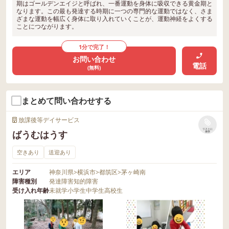
期はゴールデンエイジと呼ばれ、一番運動を身体に吸収できる黄金期と
なります。この最も発達する時期に一つの専門的な運動ではなく、さま
ざまな運動を幅広く身体に取り入れていくことが、運動神経をよくする
ことにつながります。
1分で完了！
お問い合わせ
電話
(無料)
まとめて問い合わせする
放課後等デイサービス
リストに
ばうむはうす
保存
空きあり
送迎あり
エリア
神奈川県
>
横浜市
>
都筑区
>
茅ヶ崎南
障害種別
発達障害
知的障害
受け入れ年齢
未就学
小学生
中学生
高校生