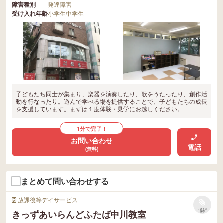
障害種別
発達障害
受け入れ年齢
小学生
中学生
子どもたち同士が集まり、楽器を演奏したり、歌をうたったり、創作活
動を行なったり。遊んで学べる場を提供することで、子どもたちの成長
を支援しています。まずは１度体験・見学にお越しください。
1分で完了！
お問い合わせ
電話
(無料)
まとめて問い合わせする
放課後等デイサービス
リストに
きっずあいらんどふたば中川教室
保存