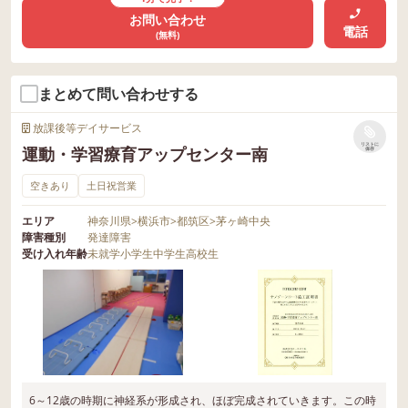
お問い合わせ
電話
(無料)
まとめて問い合わせする
放課後等デイサービス
リストに
運動・学習療育アップセンター南
保存
空きあり
土日祝営業
エリア
神奈川県
>
横浜市
>
都筑区
>
茅ヶ崎中央
障害種別
発達障害
受け入れ年齢
未就学
小学生
中学生
高校生
6～12歳の時期に神経系が形成され、ほぼ完成されていきます。この時