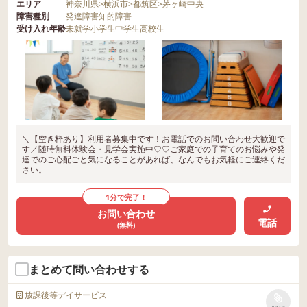
エリア
神奈川県
>
横浜市
>
都筑区
>
茅ヶ崎中央
障害種別
発達障害
知的障害
受け入れ年齢
未就学
小学生
中学生
高校生
＼【空き枠あり】利用者募集中です！お電話でのお問い合わせ大歓迎で
す／随時無料体験会・見学会実施中♡♡ご家庭での子育てのお悩みや発
達でのご心配ごと気になることがあれば、なんでもお気軽にご連絡くだ
さい。
1分で完了！
お問い合わせ
電話
(無料)
まとめて問い合わせする
放課後等デイサービス
リストに