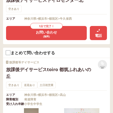
空きあり
エリア
神奈川県
>
横浜市
>
都筑区
>
牛久保西
1分で完了！
お問い合わせ
電話
(無料)
まとめて問い合わせする
放課後等デイサービス
リストに
放課後デイサービスtoiro 都筑ふれあいの
保存
丘
空きあり
送迎あり
土日祝営業
エリア
神奈川県
>
横浜市
>
都筑区
>
高山
障害種別
発達障害
受け入れ年齢
小学生
中学生