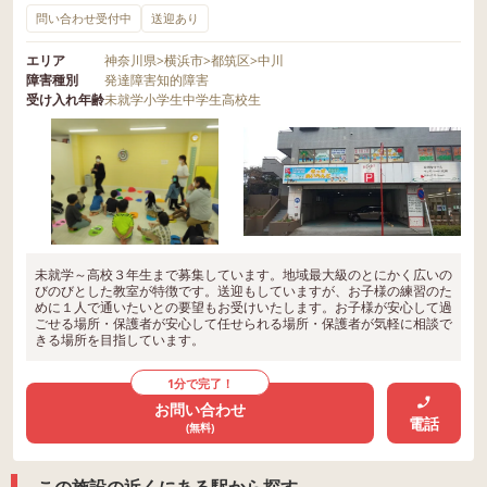
問い合わせ受付中
送迎あり
エリア
神奈川県
>
横浜市
>
都筑区
>
中川
障害種別
発達障害
知的障害
受け入れ年齢
未就学
小学生
中学生
高校生
未就学～高校３年生まで募集しています。地域最大級のとにかく広いの
びのびとした教室が特徴です。送迎もしていますが、お子様の練習のた
めに１人で通いたいとの要望もお受けいたします。お子様が安心して過
ごせる場所・保護者が安心して任せられる場所・保護者が気軽に相談で
きる場所を目指しています。
1分で完了！
お問い合わせ
電話
(無料)
この施設の近くにある駅から探す