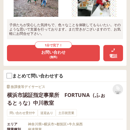
子供たちが安心した気持ちで、色々なことを体験してもらいたい。その
ような思いで支援を行っております。まだ空きがございますので、お気
軽にお問合せ下さい。
1分で完了！
お問い合わせ
電話
(無料)
まとめて問い合わせする
放課後等デイサービス
リストに
横浜市認証指定事業所 FORTUNA（ふぉ
保存
るとぅな）中川教室
問い合わせ受付中
送迎あり
土日祝営業
エリア
神奈川県
>
横浜市
>
都筑区
>
牛久保西
障害種別
発達障害