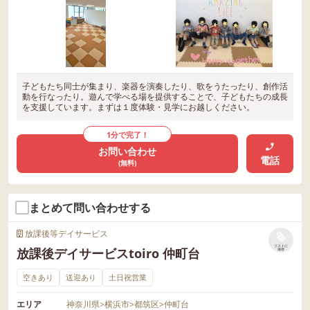
子どもたち同士が集まり、楽器を演奏したり、歌をうたったり、創作活
動を行なったり。遊んで学べる場を提供することで、子どもたちの成長
を支援しています。まずは１度体験・見学にお越しください。
1分で完了！
お問い合わせ
電話
(無料)
まとめて問い合わせする
放課後等デイサービス
リストに
放課後デイサービスtoiro 仲町台
保存
空きあり
送迎あり
土日祝営業
エリア
神奈川県
>
横浜市
>
都筑区
>
仲町台