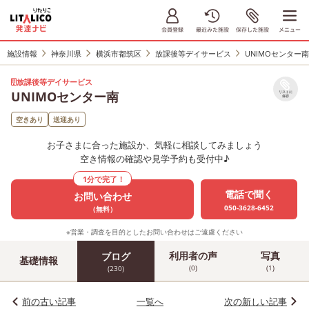
施設情報
神奈川県
横浜市都筑区
放課後等デイサービス
UNIMOセンター
放課後等デイサービス
UNIMOセンター南
リストに
保存
空きあり
送迎あり
お子さまに合った施設か、気軽に相談してみましょう
空き情報の確認や見学予約も受付中♪
1分で完了！
電話で聞く
お問い合わせ
050-3628-6452
（無料）
※営業・調査を目的としたお問い合わせはご遠慮ください
利用者の声
写真
ブログ
基礎情報
(0)
(1)
(230)
前の古い記事
一覧へ
次の新しい記事