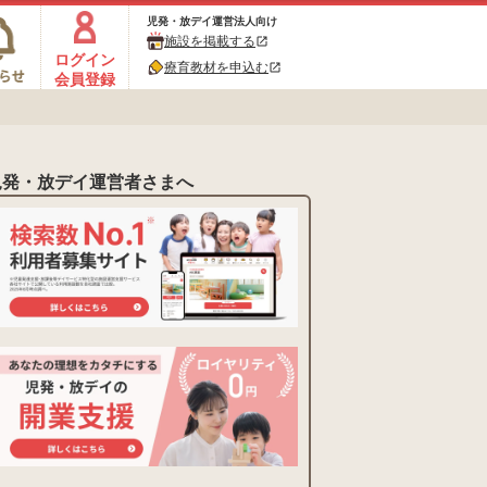
児発・放デイ運営法人向け
施設を掲載する
open_in_new
ログイン
療育教材を申込む
open_in_new
会員登録
児発・放デイ運営者さまへ