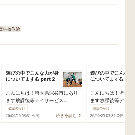
援学校教諭
遊びの中でこんな力が身
遊びの中でこんな力
についてます💪 part２
についてます💪 par
こんにちは！埼玉県深谷市にあり
こんにちは！埼玉県
ます放課後等デイサービス
ます放課後等デイサ
BAMBOOHAT上柴東です😊 今回
BAMBOOHAT上柴
教室の毎日
教室の毎日
は、タイミングを見ながら挑戦す
ながら身体を動かせ
続きを読む
26/06/25 03:31 公開
26/06/25 03:29 公開
る楽しい運動遊びに取り組みまし
取り入れています✨
た✨ まず最初に行ったのは、左右
動は、「ボールを見