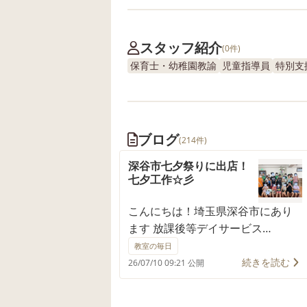
スタッフ紹介
(0件)
保育士・幼稚園教諭
児童指導員
特別支
ブログ
(214件)
深谷市七夕祭りに出店！
七夕工作☆彡
こんにちは！埼玉県深谷市にあり
ます 放課後等デイサービス
BAMBOOHAT上柴東 です😊 今回
教室の毎日
は、子どもたちが楽しみにしてい
続きを読む
26/07/10 09:21 公開
た「七夕工作」の活動の様子をご
紹介いたします✨ 教室では、七夕