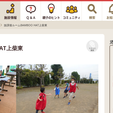
放課後ルームBAMBOO HAT上柴東
AT上柴東
リストに
保存