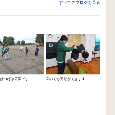
すべてのブログを見る
に動くボールに当たらないように
ム」です！ ルール
しながら、指導員の足の下をくぐ
ル♪指導員が持った
り抜けるゲームです！ 活動の前に
よく見て、ボールが
はみんなでルール説明を聞き、
自分も移動します。
「ボールに当たらないようにする
ボールを追いかける
こと」「先生の足の下をくぐるこ
ません😊 途中でフ
と」を確認してからスタートしま
たり、ボールが動く
した😊 この活動では、一斉に出さ
実はその場に止まっ
れた説明を理解し適切な行動につ
こともあります。 
なげることや、ボールの動きをよ
ールの動きをじっく
く見ながら適切なタイミングで行
ら、「今だ！」とい
動することをねらいとして取り組
で体を動かしていま
はつばき公園です
室内でも運動ができます
みました。 少しドキドキしながら
の子、話を聞いてい
も、自分でタイミングを合わせて
になってしまう…」
上手に指導員の足の下をくぐり抜
続けることが苦手か
けることができました✨ その後
お悩みを持つ保護者
は、回っている長縄を跳ばずに通
しゃるのではないで
り抜けるゲームに挑戦しました♪
は、このような運動