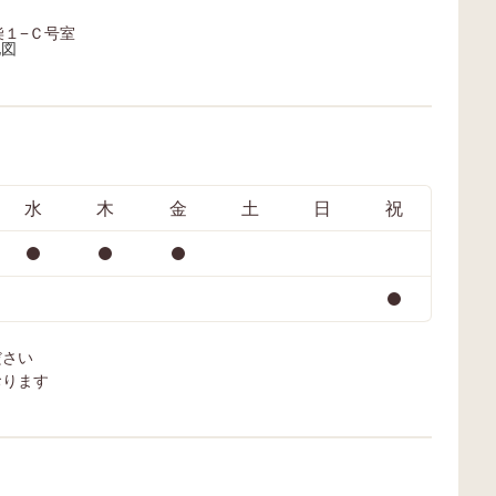
ンブーハットベースで説明会情報
https://www.momo
柴１−Ｃ号室
やご利用者様の声を紹介しており
eimi.com/recruitm
ます。 バンブーハットベース
チャンネルはコチラ
https://www.bamboohat-
ャンネル】
base.net/inquiry/ お子さまの発達
やご利用に関するご相談など、お
気軽にご連絡ください。
水
木
金
土
日
祝
ださい
おります