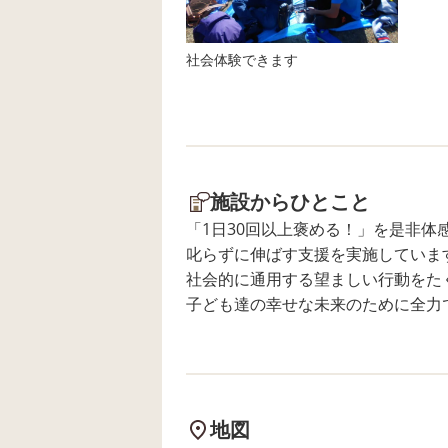
指先の使い方や集中力、創造力を
育む機会にもなっています💭 最初
社会体験できます
は「どう作ろうかな？」と悩んで
いたお子さんも、職員やお友だち
と相談しながら少しずつ取り組
み、素敵な作品を完成させること
ができました！ 完成した飾りを見
て、「できたー！」「見て見
施設からひとこと
て！」と嬉しそうに見せてくれる
「1日30回以上褒める！」を是非体感し
笑顔がたくさん見られました😊 ま
叱らずに伸ばす支援を実施していま
た、お友だちの作品を見ながら、
社会的に通用する望ましい行動をた
「それいいね！」「私も作ってみ
子ども達の幸せな未来のために全力
たい！」と、お互いに刺激を受け
ながら活動が広がっていく様子も
見られました✨ 教室内には子ども
たちの願いが込められた短冊や素
敵な飾りが並び、季節を感じられ
地図
ました🎋 七夕週間では七夕にちな