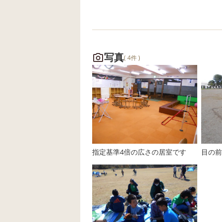
に向けて短冊や飾り作りに取り組
みました！ 活動が始まると、「な
にをお願いしようかな？」「ぼく
はサッカーが上手になりますよう
に！」「私はケーキ屋さんになり
写真
( 4件 )
たい！」など、子どもたちは思い
思いの願いを考えながらワクワク
した様子😊 色とりどりの折り紙や
画用紙を使って、星や天の川、輪
つなぎなどの飾り作りにも挑戦し
ました♪ 「この色かわいい！」
「キラキラの星にしよう！」「も
指定基準4倍の広さの居室です
目の前
っとたくさん飾りたい！」と、楽
しそうな声がたくさん聞こえてき
ました✨ 工作の中では、 ・はさ
みで形を切る・のりで貼り合わせ
る・願いごとを書く・飾りを工夫
して作る といった活動を通して、