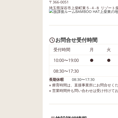
〒366-0051
んだおやつも！お子さんたちとゼ
埼玉県深谷市上柴町東５-４-８ リゾート
リー作りに挑戦しました🥣 美味し
いグッド👍がたくさん出ました！
■バンブーハットベースで説明会情
報やご利用者様の声を紹介してお
ります。 バンブーハットベース
お問合せ受付時間
https://www.bamboohat-
受付時間
月
火
base.net/inquiry/ お子さまの発達
やご利用に関するご相談など、お
10:00〜19:00
気軽にご連絡ください。
08:30〜17:30
長期休暇
08:30〜17:30
※ 療育時間は、直接事業所にお問合せく
※ 営業時間外も問い合わせは受け付けて