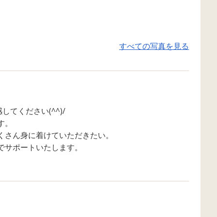
挑戦者は回る縄の動きをよく見な
まざまな力を育む要
がら、自分のタイミングで縄の中
います。 例えば、
を通り抜けます。 「やってみた
目し続ける力 見た
い！」と自ら挑戦したい気持ちを
行動につなげる力 
すべての写真を見る
伝えてくれ、お友達と一緒に参加
わされず判断する力
してくれました😊 縄の動きをしっ
動かす力 ルールを
かり確認しながらタイミングを合
む力 などです。 
わせ、前のお友達に続いて見事に
どもたちがボールか
通り抜けることに成功！ 引っかか
ず、一生懸命に動き
てください(^^)/
ることなく通り抜けられると、
られました😊 フェ
す。
「できた！」と嬉しそうな笑顔を
かって思わず笑って
くさん身に着けていただきたい。
見せてくれました✨ 今回の活動で
ありましたが、繰り
でサポートいたします。
は、 ・説明を聞いて行動する力 ・
中で少しずつ動きを
周囲の状況を見て判断する力 ・タ
ようになっていまし
イミングを合わせて行動する力 ・
がら体を動かすこと
挑戦する気持ちや達成感を味わう
えて動く力」を自然
こと など、遊びの中でさまざまな
できます。 会社情報
力を育むことができました。 ■バ
ト、MOMOYA採用