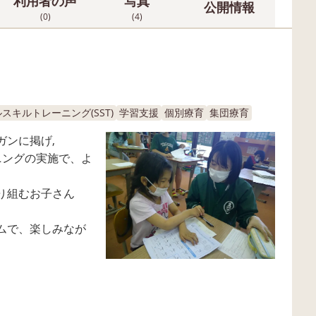
利用者の声
写真
公開情報
(0)
(4)
スキルトレーニング(SST)
学習支援
個別療育
集団療育
ガンに掲げ,
ニングの実施で、よ
。
り組むお子さん
ムで、楽しみなが