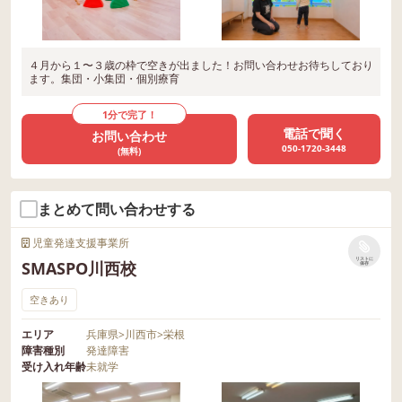
４月から１〜３歳の枠で空きが出ました！お問い合わせお待ちしており
ます。集団・小集団・個別療育
1分で完了！
電話で聞く
お問い合わせ
050-1720-3448
(無料)
まとめて問い合わせする
児童発達支援事業所
リストに
SMASPO川西校
保存
空きあり
エリア
兵庫県
>
川西市
>
栄根
障害種別
発達障害
受け入れ年齢
未就学