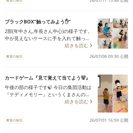
26/07/17 13:48 公開
教室の毎日
こよかったですよ👦 年少さんもお兄さん
ことなく取り組めて、お友達の話を聞く
と一緒にゴールできたことがとても嬉し
といった練習にもなりますね👦👧 長い長
そうでした🎵 いつものサーキットも、友
い夏休み、活動を通して色々なことにチ
ブラックBOX”触ってみよう✋”
達と一緒だと楽しさや嬉しさも２倍にな
ャレンジできるお手伝いができたらと思
2部(年中さん,年長さん中心)の様子です。
りますね！！ 午後の部は6名程度の小集
っています🎵 ※写真掲載にあたり保護者
中が見えないケースに手を入れて触って
団で療育を行っており、友達との関わり
様の承諾を得ています。
中見を当てるゲームをしました。 見えな
続きを読む
も大切にしています。是非一度遊びに来
いものを触る勇気や,触って形をイメージ
てくださいね🍃 ※写真掲載にあたり保護
26/07/08 09:30 公開
教室の毎日
する力は, 触感覚や空間認識能力にはたら
者様の承諾を得ています。
きかけます。 また, (当てる人は) 穴をのぞ
いてみたい気持ちをがまん。 (中見を知っ
カードゲーム『見て覚えて当てよう🐻』
ている応援する人は) 言ってしまいたい気
午後の部の様子です🍃 今日の集団活動は
持ちをがまん。 そんな“がまん”が,個々の
『テディメモリー』というくまさんのカ
自制心,自励心を育み ルールに沿って遊ぶ
ードを使ったゲームをしました🌈 まず
続きを読む
楽しさ みんなで活動することの面白さ を
は、マスに置かれた4枚のカードを10秒間
実感することにつながっていきます。 ※
覚えてもらいます👉 10秒たったらカード
写真の掲載に関して,あらかじめ保護者様
26/07/01 16:59 公開
教室の毎日
をすべて裏返し、1人ずつカードを渡して
に了解を頂いています。
同じカードがどこにあったかを当てます✊