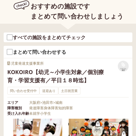
おすすめの施設です
まとめて問い合わせしましょう
すべての施設をまとめてチェック
まとめて問い合わせする
児童発達支援事業所
リストに
KOKOIRO【幼児～小学生対象／個別療
保存
育・学習支援有／平日１８時迄】
問い合わせ受付中
送迎あり
土日祝営業
エリア
大阪府
>
池田市
>
城南
障害種別
発達障害
身体障害
知的障害
受け入れ年齢
未就学
小学生