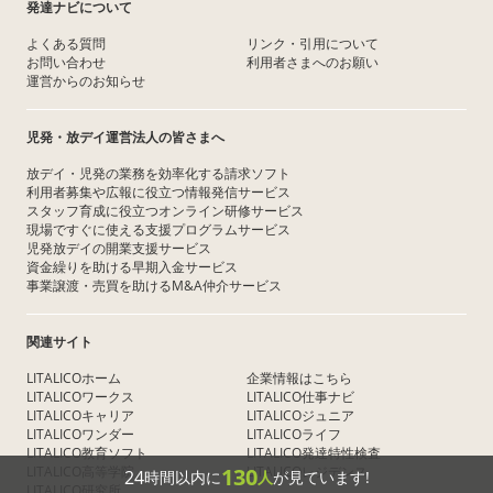
発達ナビについて
よくある質問
リンク・引用について
お問い合わせ
利用者さまへのお願い
運営からのお知らせ
児発・放デイ運営法人の皆さまへ
放デイ・児発の業務を効率化する請求ソフト
利用者募集や広報に役立つ情報発信サービス
スタッフ育成に役立つオンライン研修サービス
現場ですぐに使える支援プログラムサービス
児発放デイの開業支援サービス
資金繰りを助ける早期入金サービス
事業譲渡・売買を助けるM&A仲介サービス
関連サイト
LITALICOホーム
企業情報はこちら
LITALICOワークス
LITALICO仕事ナビ
LITALICOキャリア
LITALICOジュニア
LITALICOワンダー
LITALICOライフ
LITALICO教育ソフト
LITALICO発達特性検査
LITALICO高等学院
LITALICOレジデンス
130
24
時間以内に
人
が見ています!
LITALICO研究所