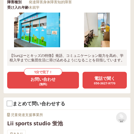
障害種別
発達障害
身体障害
知的障害
受け入れ年齢
未就学
【Sunはーとキッズの特徴】発語、コミュニケーション能力を高め、学
校入学までに集団生活に溶け込めるようになることを目指しています。
1分で完了！
電話で聞く
お問い合わせ
050-3627-9770
(無料)
まとめて問い合わせする
児童発達支援事業所
リストに
Lii sports studio 蛍池
保存
空きあり