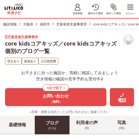
施設情報
大阪府
池田市
児童発達支援事業所
core kidsコアキッズ／core
児童発達支援事業所
core kidsコアキッズ／core kidsコアキッズ
リストに
保存
個別のブログ一覧
空きあり
送迎あり
土日祝営業
お子さまに合った施設か、気軽に相談してみましょう
空き情報の確認や見学予約も受付中♪
1分で完了！
お問い合わせ
電話
（無料）
※営業・調査を目的としたお問い合わせはご遠慮ください
利用者の声
写真
ブログ
基礎情報
(0)
(35)
(516)