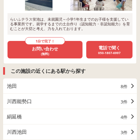
らいふテラス蛍池は、未就園児～小学1年生までのお子様を支援してい
る事業所です。就学するまでの土台作り（認知能力・非認知能力）を育
むことが大切と考え、力を入れております。
1分で完了！
電話で聞く
お問い合わせ
050-1807-6997
(無料)
この施設の近くにある駅から探す
池田
8件
川西能勢口
3件
絹延橋
4件
川西池田
3件