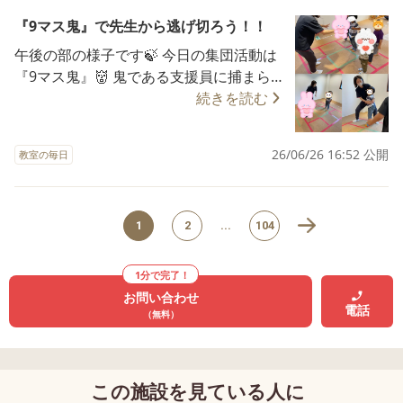
覚えるときは近くに行ってもOK！ 「チョ
『9マス鬼』で先生から逃げ切ろう！！
コレートくまさんがここで・・」と声に
午後の部の様子です🍃 今日の集団活動は
出して覚えるお友だちも(*^_^*) 裏返すと
『9マス鬼』👹 鬼である支援員に捕まら
支援員の方が「どこにあったかな」とわ
ないように、マス内を1つずつ好きな方向
続きを読む
からなくなってしまいましたが、子ども
に進みます。 1回で1マスずつ進むことが
達はバッチリ覚えていましたよ✨ また、
でき、鬼と同じマスに3回入らなければ逃
お友達の番は静かに待つということもで
26/06/26 16:52 公開
教室の毎日
げ切り成功✨ はじめての取り組みでした
きていました🌈 このように、なるべく勝
が、みんなすぐにルールを理解して挑戦
ち負けにこだわることなく、ゲームその
してくれました✊ 慣れてくると段々と
ものを楽しむことやお友達と協力するこ
『鬼』の動きを予想するお友達もいまし
とを大切にした活動を提供しています(^^
1
2
...
104
たよ😊 また、お友達とぶつからないよう
♪
に相手との距離感を考えることもねらい
1分で完了！
のひとつです🍂 写真右下は鬼に捕まって
お問い合わせ
電話
も何だか嬉しそうな表情をされているお
（無料）
友達👦 みんなで楽しく遊ぶことができた
と思います🌈 ※写真掲載にあたり保護者
様の承諾を得ています。
この施設を見ている人に