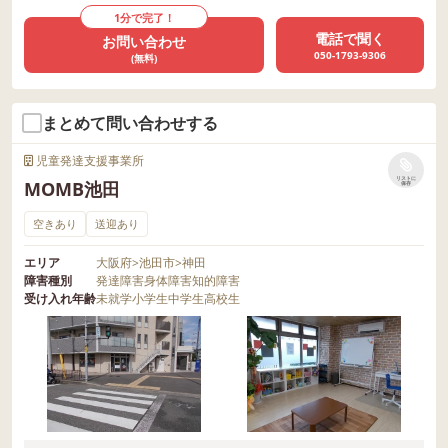
1分で完了！
電話で聞く
お問い合わせ
050-1793-9306
(無料)
まとめて問い合わせする
児童発達支援事業所
リストに
MOMB池田
保存
空きあり
送迎あり
エリア
大阪府
>
池田市
>
神田
障害種別
発達障害
身体障害
知的障害
受け入れ年齢
未就学
小学生
中学生
高校生