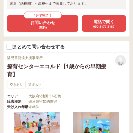
児童（幼稚園）～高校生まで募集しております。
1分で完了！
電話で聞く
お問い合わせ
050-3177-5187
(無料)
まとめて問い合わせする
児童発達支援事業所
リストに
療育センターエコルド【1歳からの早期療
保存
育】
空きあり
送迎あり
エリア
大阪府
>
池田市
>
石橋
障害種別
発達障害
知的障害
受け入れ年齢
未就学