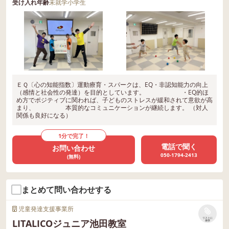
受け入れ年齢
未就学
小学生
ＥＱ〔心の知能指数〕運動療育・スパークは、EQ・非認知能力の向上
（感情と社会性の発達）を目的としています。 ・EQ的ほ
め方でポジティブに関われば、子どものストレスが緩和されて意欲が高
まり、 本質的なコミュニケーションが継続します。 （対人
関係も良好になる）
1分で完了！
電話で聞く
お問い合わせ
050-1794-2413
(無料)
まとめて問い合わせする
児童発達支援事業所
リストに
LITALICOジュニア池田教室
保存