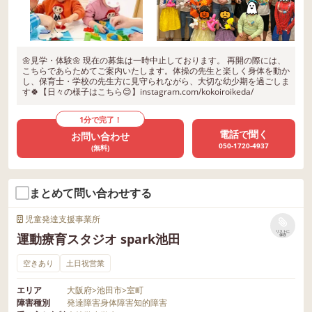
🌼見学・体験🌼 現在の募集は一時中止しております。 再開の際には、
こちらであらためてご案内いたします。体操の先生と楽しく身体を動か
し、保育士・学校の先生方に見守られながら、大切な幼少期を過ごしま
す🍀【日々の様子はこちら😊】instagram.com/kokoiroikeda/
1分で完了！
電話で聞く
お問い合わせ
050-1720-4937
(無料)
まとめて問い合わせする
児童発達支援事業所
リストに
運動療育スタジオ spark池田
保存
空きあり
土日祝営業
エリア
大阪府
>
池田市
>
室町
障害種別
発達障害
身体障害
知的障害