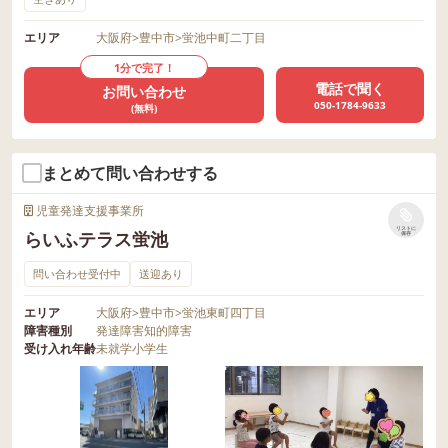
エリア
大阪府
>
豊中市
>
蛍池中町二丁目
1分で完了！
電話で聞く
お問い合わせ
050-1784-9633
(無料)
まとめて問い合わせする
児童発達支援事業所
リストに
らいふテラス蛍池
保存
問い合わせ受付中
送迎あり
エリア
大阪府
>
豊中市
>
蛍池東町四丁目
障害種別
発達障害
知的障害
受け入れ年齢
未就学
小学生