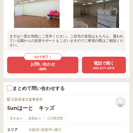
まずは一度お気軽にご見学ください。ご自宅の送迎はもちろん、通われ
ている園からの送迎サポートもございますのでご希望の際はご相談くだ
さい。
1分で完了！
電話で聞く
お問い合わせ
050-3171-3816
(無料)
まとめて問い合わせする
児童発達支援事業所
リストに
Sunはーと キッズ
保存
空きあり
送迎あり
土日祝営業
エリア
大阪府
>
箕面市
>
瀬川