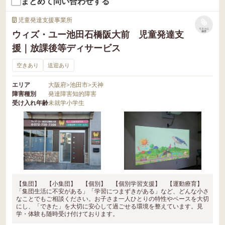
まとめて問い合わせする
児童発達支援事業所
リストに
ウィズ・ユー池田石橋阪大前 児童発達支
保存
援｜放課後等ディサービス
空きあり
送迎あり
エリア
大阪府
>
池田市
>
天神
障害種別
発達障害
知的障害
受け入れ年齢
未就学
小学生
【集団】 【小集団】 【個別】 【個別学習支援】 【運動療育】
「集団生活に不安がある」「学習につまずきがある」など、どんな小さ
なことでもご相談ください。お子さま一人ひとりの特性やペースを大切
にし、「できた」を大切に安心して過ごせる環境を整えています。見
学・体験も随時受け付けております。