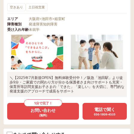
空きあり
土日祝営業
エリア
大阪府
>
池田市
>
姫室町
障害種別
発達障害
知的障害
受け入れ年齢
未就学
＼【2025年7月新規OPEN】無料体験受付中！／阪急「池田駅」より徒
歩9分・ご家庭での関わり方が分かる保護者さま向けサポートも充実・
保育所等訪問支援お子さまの「できた」「楽しい」を大切に、専門的な
発達支援のアプローチで成長をサポート
1分で完了！
電話で聞く
お問い合わせ
050-1809-4535
(無料)