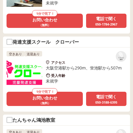
未就学
1分で完了！
電話で聞く
お問い合わせ
050-1784-2967
（無料）
発達支援スクール クローバー
空きあり
送迎あり
リストに
保存
アクセス
大阪空港駅から290m、蛍池駅から507m
受入年齢
未就学
1分で完了！
電話で聞く
お問い合わせ
050-3188-6395
（無料）
たんちゃん鴻池教室
空きあり
送迎あり