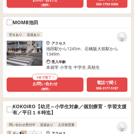
050-1793-9306
（無料）
MOMB池田
空きあり
送迎あり
リストに
保存
アクセス
池田駅から1245m、石橋阪大前駅から
1349m
受入年齢
未就学 小学生 中学生 高校生
1分で完了！
電話で聞く
お問い合わせ
050-3177-5187
（無料）
KOKOIRO【幼児～小学生対象／個別療育・学習支援
有／平日１８時迄】
問い合わせ受付中
送迎あり
土日祝営業
リストに
保存
アクセス