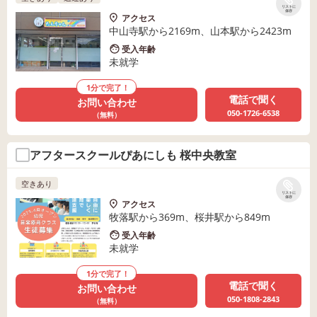
リストに
保存
アクセス
中山寺駅から2169m、山本駅から2423m
受入年齢
未就学
1分で完了！
電話で聞く
お問い合わせ
050-1726-6538
（無料）
アフタースクールぴあにしも 桜中央教室
空きあり
リストに
保存
アクセス
牧落駅から369m、桜井駅から849m
受入年齢
未就学
1分で完了！
電話で聞く
お問い合わせ
050-1808-2843
（無料）