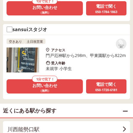
1分で完了！
電話で聞く
お問い合わせ
050-1784-1863
（無料）
sansuiスタジオ
空きあり
土日祝営業
リストに
保存
アクセス
門戸厄神駅から298m、甲東園駅から822m
受入年齢
未就学 小学生
1分で完了！
電話で聞く
お問い合わせ
050-1720-6181
（無料）
近くにある駅から探す
川西能勢口駅