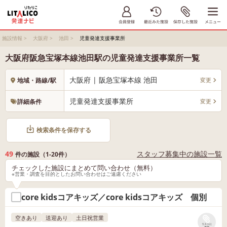
施設情報
>
大阪府
>
池田
>
児童発達支援事業所
大阪府阪急宝塚本線池田駅の児童発達支援事業所一覧
大阪府 | 阪急宝塚本線 池田
変更
地域・路線/駅
児童発達支援事業所
変更
詳細条件
検索条件を保存する
49
スタッフ募集中の施設一覧
件の施設（1-20件）
チェックした施設にまとめて問い合わせ（無料）
※営業・調査を目的としたお問い合わせはご遠慮ください
core kidsコアキッズ／core kidsコアキッズ 個別
空きあり
送迎あり
土日祝営業
リストに