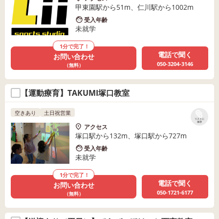
甲東園駅から51m、仁川駅から1002m
受入年齢
未就学
1分で完了！
電話で聞く
お問い合わせ
050-3204-3146
（無料）
【運動療育】TAKUMI塚口教室
空きあり
土日祝営業
リストに
保存
アクセス
塚口駅から132m、塚口駅から727m
受入年齢
未就学
1分で完了！
電話で聞く
お問い合わせ
050-1721-6177
（無料）