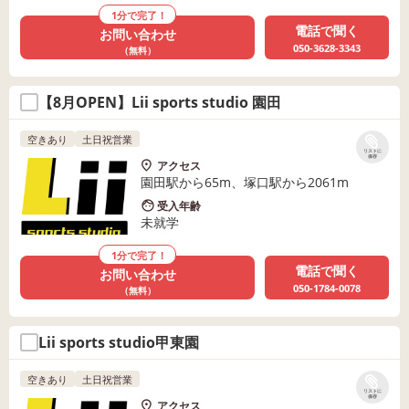
1分で完了！
電話で聞く
お問い合わせ
050-3628-3343
（無料）
【8月OPEN】Lii sports studio 園田
空きあり
土日祝営業
リストに
保存
アクセス
園田駅から65m、塚口駅から2061m
受入年齢
未就学
1分で完了！
電話で聞く
お問い合わせ
050-1784-0078
（無料）
Lii sports studio甲東園
空きあり
土日祝営業
リストに
保存
アクセス