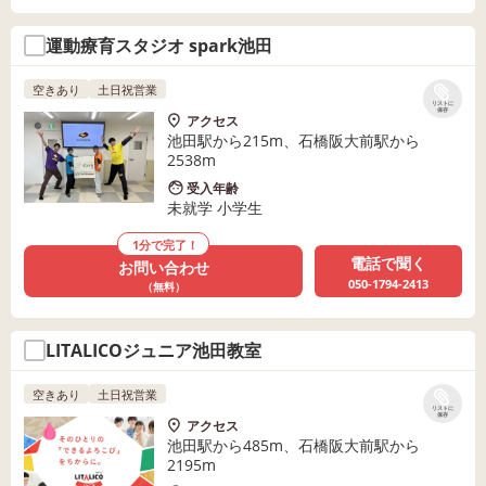
運動療育スタジオ spark池田
空きあり
土日祝営業
リストに
保存
アクセス
池田駅から215m、石橋阪大前駅から
2538m
受入年齢
未就学 小学生
1分で完了！
電話で聞く
お問い合わせ
050-1794-2413
（無料）
LITALICOジュニア池田教室
空きあり
土日祝営業
リストに
保存
アクセス
池田駅から485m、石橋阪大前駅から
2195m