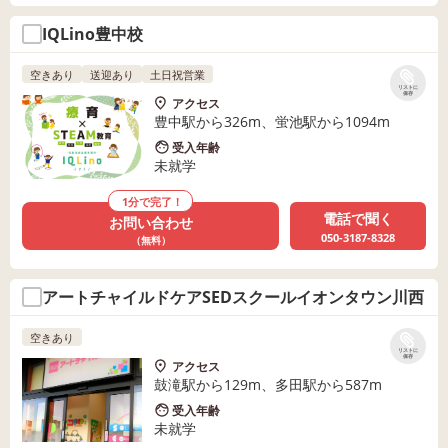
IQLino豊中校
空きあり
送迎あり
土日祝営業
リストに
保存
アクセス
豊中駅から326m、蛍池駅から1094m
受入年齢
未就学
1分で完了！
電話で聞く
お問い合わせ
050-3187-8328
（無料）
アートチャイルドケアSEDスクールイオンタウン川西
空きあり
リストに
保存
アクセス
鼓滝駅から129m、多田駅から587m
受入年齢
未就学