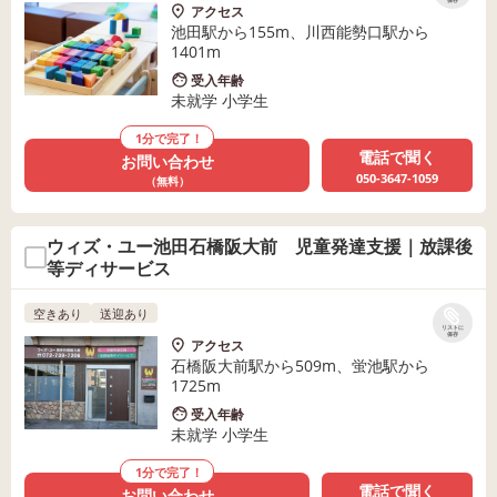
保存
アクセス
池田駅から155m、川西能勢口駅から
1401m
受入年齢
未就学 小学生
1分で完了！
電話で聞く
お問い合わせ
050-3647-1059
（無料）
ウィズ・ユー池田石橋阪大前 児童発達支援｜放課後
等ディサービス
空きあり
送迎あり
リストに
保存
アクセス
石橋阪大前駅から509m、蛍池駅から
1725m
受入年齢
未就学 小学生
1分で完了！
電話で聞く
お問い合わせ