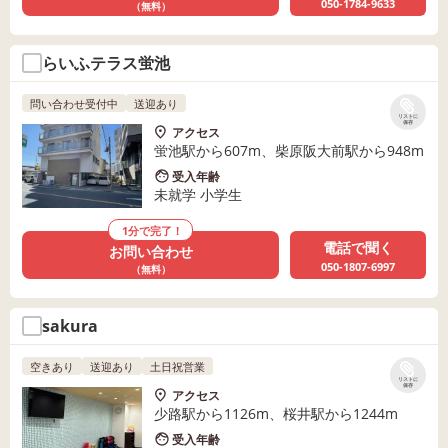
050-1784-9633
（無料）
らいふテラス蛍池
問い合わせ受付中
送迎あり
リストに
保存
アクセス
蛍池駅から607m、柴原阪大前駅から948m
受入年齢
未就学 小学生
1分で完了！
電話で聞く
お問い合わせ
050-1807-6997
（無料）
sakura
空きあり
送迎あり
土日祝営業
リストに
保存
アクセス
少路駅から1126m、桜井駅から1244m
受入年齢