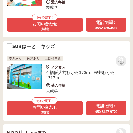
受入年齢
未就学
1分で完了！
電話で聞く
お問い合わせ
050-1809-4535
（無料）
Sunはーと キッズ
空きあり
送迎あり
土日祝営業
リストに
保存
アクセス
石橋阪大前駅から370m、桜井駅から
1317m
受入年齢
未就学
1分で完了！
電話で聞く
お問い合わせ
050-3627-9770
（無料）