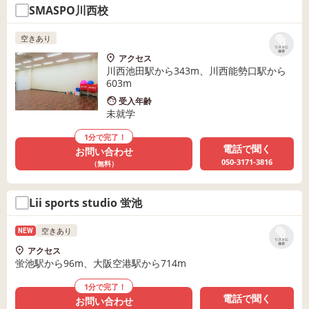
SMASPO川西校
空きあり
リストに
保存
アクセス
川西池田駅から343m、川西能勢口駅から
603m
受入年齢
未就学
1分で完了！
電話で聞く
お問い合わせ
050-3171-3816
（無料）
Lii sports studio 蛍池
空きあり
NEW
リストに
保存
アクセス
蛍池駅から96m、大阪空港駅から714m
1分で完了！
電話で聞く
お問い合わせ