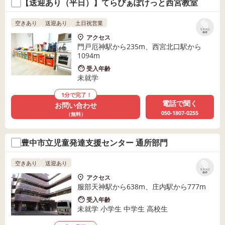
【送迎あり（平日）】てらぴぁぽけっと西宮教室
空きあり
送迎あり
土日祝営業
リストに
保存
アクセス
門戸厄神駅から235m、西宮北口駅から
1094m
受入年齢
未就学
1分で完了！
電話で聞く
お問い合わせ
050-1807-0255
（無料）
豊中市立児童発達支援センター 通所部門
空きあり
送迎あり
リストに
保存
アクセス
服部天神駅から638m、庄内駅から777m
受入年齢
未就学 小学生 中学生 高校生