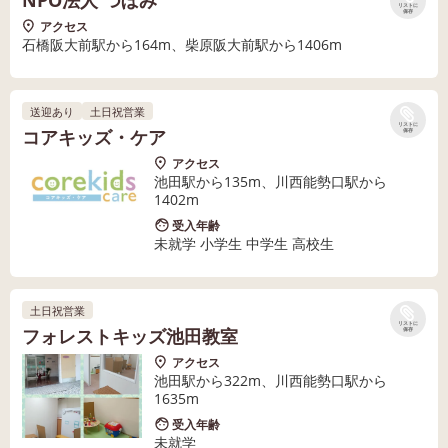
NPO法人 つぼみ
リストに
保存
アクセス
石橋阪大前駅から164m、柴原阪大前駅から1406m
送迎あり
土日祝営業
リストに
コアキッズ・ケア
保存
アクセス
池田駅から135m、川西能勢口駅から
1402m
受入年齢
未就学 小学生 中学生 高校生
土日祝営業
リストに
フォレストキッズ池田教室
保存
アクセス
池田駅から322m、川西能勢口駅から
1635m
受入年齢
未就学