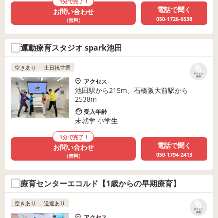
1分で完了！
電話で聞く
お問い合わせ
050-1726-6538
（無料）
運動療育スタジオ spark池田
空きあり
土日祝営業
リストに
保存
アクセス
池田駅から215m、石橋阪大前駅から
2538m
受入年齢
未就学 小学生
1分で完了！
電話で聞く
お問い合わせ
050-1794-2413
（無料）
療育センターエコルド【1歳からの早期療育】
空きあり
送迎あり
リストに
保存
アクセス