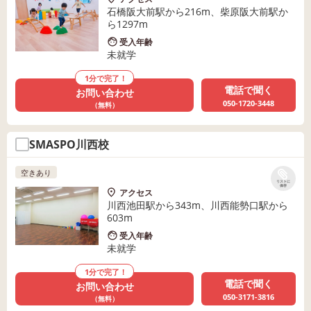
石橋阪大前駅から216m、柴原阪大前駅か
ら1297m
受入年齢
未就学
1分で完了！
電話で聞く
お問い合わせ
050-1720-3448
（無料）
SMASPO川西校
空きあり
リストに
保存
アクセス
川西池田駅から343m、川西能勢口駅から
603m
受入年齢
未就学
1分で完了！
電話で聞く
お問い合わせ
050-3171-3816
（無料）