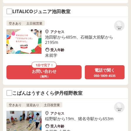
LITALICOジュニア池田教室
空きあり
土日祝営業
リストに
保存
アクセス
池田駅から485m、石橋阪大前駅から
2195m
受入年齢
未就学
1分で完了！
電話で聞く
お問い合わせ
050-1809-4535
（無料）
こぱんはうすさくら伊丹稲野教室
空きあり
送迎あり
土日祝営業
リストに
保存
アクセス
稲野駅から19m、猪名寺駅から653m
受入年齢