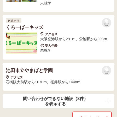
未就学
送迎あり
リストに
くろーばーキッズ
保存
アクセス
大阪空港駅から291m、蛍池駅から503m
受入年齢
未就学
池田市立やまばと学園
リストに
保存
アクセス
石橋阪大前駅から1070m、桜井駅から1448m
問い合わせができない施設（8件）
を表示する