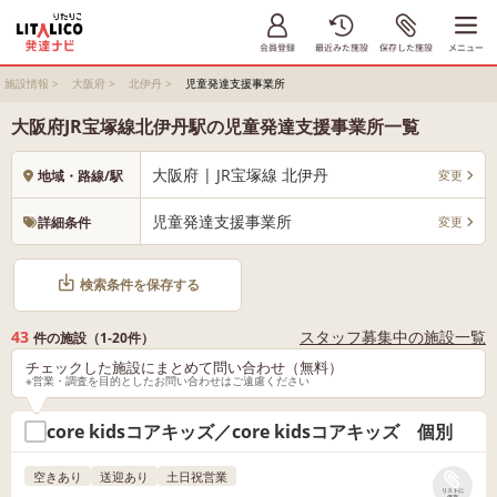
施設情報
>
大阪府
>
北伊丹
>
児童発達支援事業所
大阪府JR宝塚線北伊丹駅の児童発達支援事業所一覧
大阪府 | JR宝塚線 北伊丹
変更
地域・路線/駅
児童発達支援事業所
変更
詳細条件
検索条件を保存する
43
スタッフ募集中の施設一覧
件の施設（1-20件）
チェックした施設にまとめて問い合わせ（無料）
※営業・調査を目的としたお問い合わせはご遠慮ください
core kidsコアキッズ／core kidsコアキッズ 個別
空きあり
送迎あり
土日祝営業
リストに