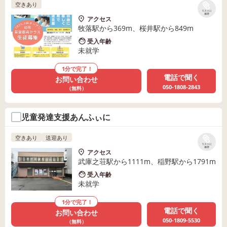
空きあり
リストに
保存
アクセス
牧落駅から369m、桜井駅から849m
受入年齢
未就学
1分で完了！
電話で聞く
お問い合わせ
050-1808-2843
（無料）
児童発達支援あんふぃに
空きあり
送迎あり
リストに
保存
アクセス
武庫之荘駅から1111m、稲野駅から1791m
受入年齢
未就学
1分で完了！
電話で聞く
お問い合わせ
050-1809-5530
（無料）