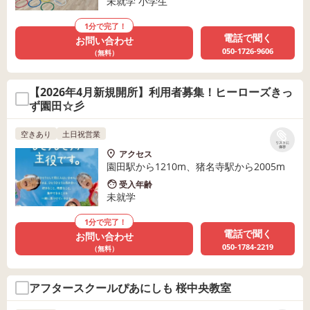
未就学 小学生
1分で完了！
電話で聞く
お問い合わせ
050-1726-9606
（無料）
【2026年4月新規開所】利用者募集！ヒーローズきっ
ず園田☆彡
空きあり
土日祝営業
リストに
保存
アクセス
園田駅から1210m、猪名寺駅から2005m
受入年齢
未就学
1分で完了！
電話で聞く
お問い合わせ
050-1784-2219
（無料）
アフタースクールぴあにしも 桜中央教室