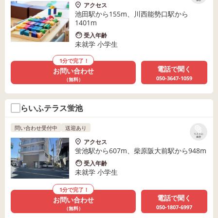
保存
アクセス
池田駅から155m、川西能勢口駅から
1401m
受入年齢
未就学 小学生
1分で完了！
電話で聞く
お問い合わせ
050-3647-1059
（無料）
らいふテラス蛍池
問い合わせ受付中
送迎あり
リストに
保存
アクセス
蛍池駅から607m、柴原阪大前駅から948m
受入年齢
未就学 小学生
1分で完了！
電話で聞く
お問い合わせ
050-1807-6997
（無料）