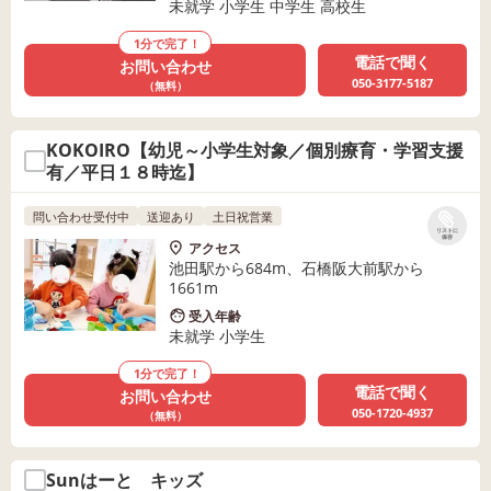
未就学 小学生 中学生 高校生
1分で完了！
電話で聞く
お問い合わせ
050-3177-5187
（無料）
KOKOIRO【幼児～小学生対象／個別療育・学習支援
有／平日１８時迄】
問い合わせ受付中
送迎あり
土日祝営業
リストに
保存
アクセス
池田駅から684m、石橋阪大前駅から
1661m
受入年齢
未就学 小学生
1分で完了！
電話で聞く
お問い合わせ
050-1720-4937
（無料）
Sunはーと キッズ