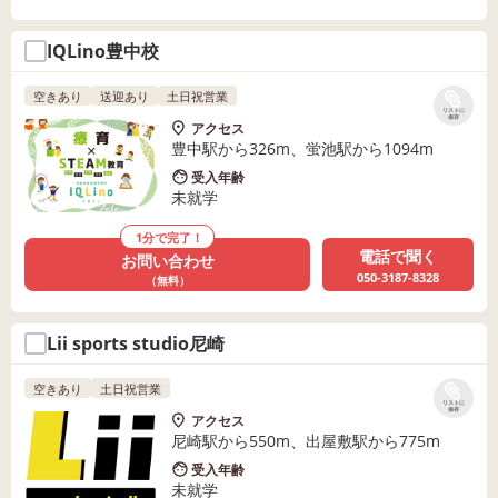
IQLino豊中校
空きあり
送迎あり
土日祝営業
リストに
保存
アクセス
豊中駅から326m、蛍池駅から1094m
受入年齢
未就学
1分で完了！
電話で聞く
お問い合わせ
050-3187-8328
（無料）
Lii sports studio尼崎
空きあり
土日祝営業
リストに
保存
アクセス
尼崎駅から550m、出屋敷駅から775m
受入年齢
未就学