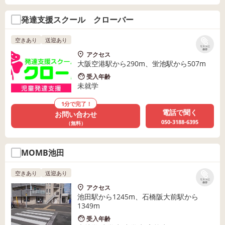
発達支援スクール クローバー
空きあり
送迎あり
リストに
保存
アクセス
大阪空港駅から290m、蛍池駅から507m
受入年齢
未就学
1分で完了！
電話で聞く
お問い合わせ
050-3188-6395
（無料）
MOMB池田
空きあり
送迎あり
リストに
保存
アクセス
池田駅から1245m、石橋阪大前駅から
1349m
受入年齢