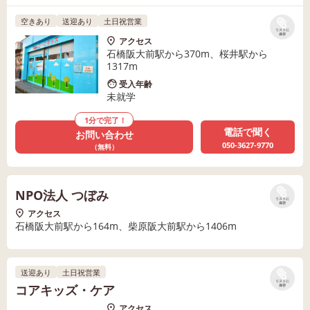
空きあり
送迎あり
土日祝営業
リストに
保存
アクセス
石橋阪大前駅から370m、桜井駅から
1317m
受入年齢
未就学
1分で完了！
電話で聞く
お問い合わせ
050-3627-9770
（無料）
NPO法人 つぼみ
リストに
保存
アクセス
石橋阪大前駅から164m、柴原阪大前駅から1406m
送迎あり
土日祝営業
リストに
コアキッズ・ケア
保存
アクセス