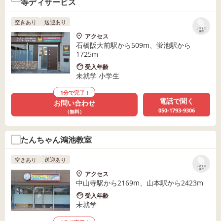
等ディサービス
空きあり
送迎あり
リストに
保存
アクセス
石橋阪大前駅から509m、蛍池駅から
1725m
受入年齢
未就学 小学生
1分で完了！
電話で聞く
お問い合わせ
050-1793-9306
（無料）
たんちゃん鴻池教室
空きあり
送迎あり
リストに
保存
アクセス
中山寺駅から2169m、山本駅から2423m
受入年齢
未就学