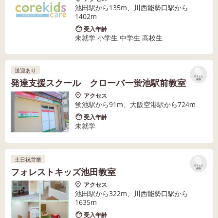
池田駅から135m、川西能勢口駅から
1402m
受入年齢
未就学 小学生 中学生 高校生
送迎あり
リストに
発達支援スクール クローバー蛍池駅前教室
保存
アクセス
蛍池駅から91m、大阪空港駅から724m
受入年齢
未就学
土日祝営業
リストに
フォレストキッズ池田教室
保存
アクセス
池田駅から322m、川西能勢口駅から
1635m
受入年齢