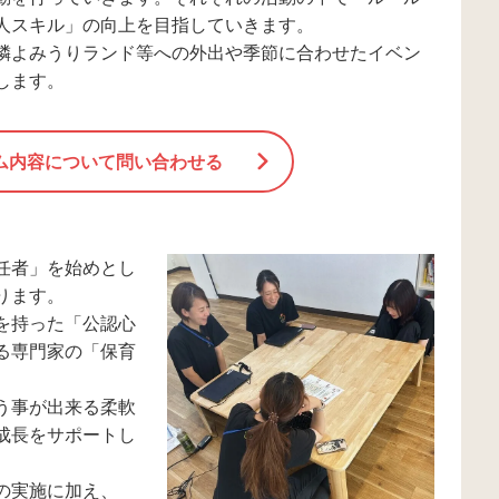
人スキル」の向上を目指していきます。
隣よみうりランド等への外出や季節に合わせたイベン
します。
ム内容について問い合わせる
任者」を始めとし
ります。
を持った「公認心
る専門家の「保育
う事が出来る柔軟
成長をサポートし
の実施に加え、