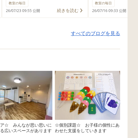
夏休み最初のお出かけは、 武蔵小
どもたちがわくわく
教室の毎日
教室の毎日
杉の「リトルプラネット」へ✨ 光
が感じられます🙌 
続きを読む
26/07/23 09:55 公開
26/07/16 09:33 公開
や映像、センサーなどのデジタル
風鈴づくりを楽しみ
技術を使った 『未来の遊び』を全
「風鈴って何だろう
すべてのブログを見る
身で体験してきました！ 「すご
お話から活動がスター
い！」「もう一回やりたい！」
で夏に飾るのかな？
と、子どもたちは目を輝かせなが
子どもたちからは 
ら夢中でチャレンジ😊 見て、触れ
しいから🎵」いう
て、考えて、体を動かして… 遊び
ってきました✨ 今
の中には、創造力や発想力、挑戦
ックのコップの小さ
する気持ちを育む仕掛けがたくさ
に紐を通し、鈴を付
んありました‼️ 夏休みは、普段な
りに挑戦✨😉 細か
かなかできない体験ができる大切
たり、固結びをした
な時間です😊 子どもたちの「やっ
たくさん使う作業が
てみたい！」を大切にしながら、
集中しながら最後ま
さまざまな経験を通して、「でき
した‼️ 一つひとつ
ア☆ みんなが思い思いに
☆個別課題☆ お子様の個性にあ
た！」や「楽しい！」を感じてい
緻性や集中力を育み
る広いスペースがあります
わせた支援をしていきます
行きたいと思います💪
は、夏らしいシール