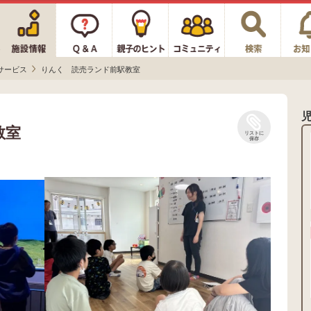
サービス
りんく 読売ランド前駅教室
教室
リストに
保存