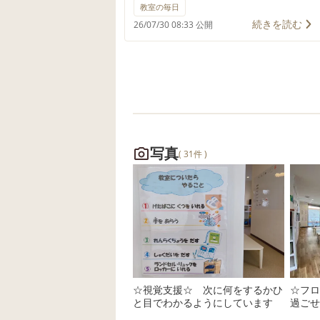
きました🏢✨ ソナエリアは、地震
教室の毎日
などの災害が起きたときにどう行
続きを読む
26/07/30 08:33 公開
動すればよいかを、見て・触れ
て・体験しながら学べる防災体験
学習施設です✨ 地震発生後の街を
再現した空間を歩きながら、 「ど
こが危ないかな？」 「どうやって
避難したらいいかな？」 と、一人
ひとりが考えながら防災について
写真
( 31件 )
学びました。 避難時の行動につい
て考える○×クイズでは、 「わかん
ない！むずいー！」 「えー！そっ
ち!?」 「正解！やったー！」と大
盛り上がり✨ 楽しみながら正しい
知識を学び、防災への理解や意識
を深めることができました☺️ 体験
☆視覚支援☆ 次に何をするかひ
☆フロ
を通して学ぶことは、状況を理解
と目でわかるようにしています
過ごせ
する力や判断力、そして「自分の