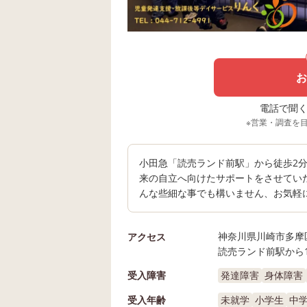
お
電話で聞く場
※営業・調査を
小田急「読売ランド前駅」から徒歩2分
来の自立へ向けたサポートをさせてい
んな些細な事でも構いません、お気軽
神奈川県川崎市多摩区
アクセス
読売ランド前駅から1
受入障害
発達障害
身体障害
受入年齢
未就学
小学生
中