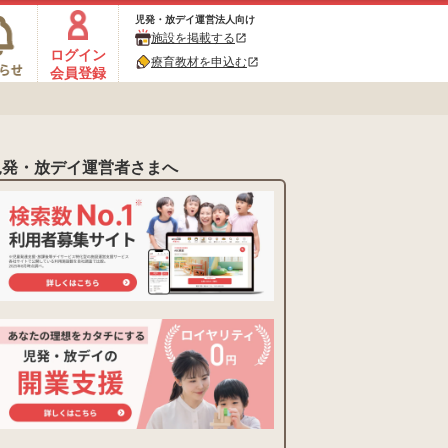
児発・放デイ運営法人向け
施設を掲載する
open_in_new
ログイン
療育教材を申込む
open_in_new
会員登録
児発・放デイ運営者さまへ