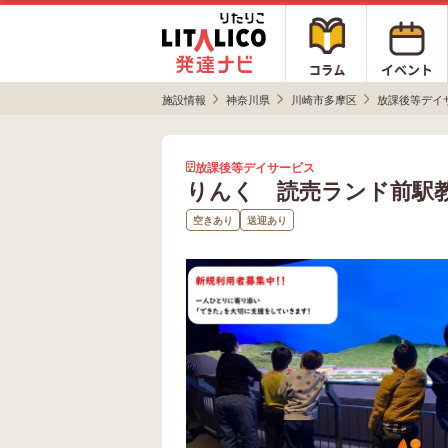
施設情報
神奈川県
川崎市多摩区
放課後等デイ
放課後等デイサービス
りんく 読売ランド前駅
空きあり
送迎あり