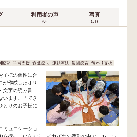
グ
利用者の声
写真
(0)
(31)
別療育
学習支援
遊戯療法
運動療法
集団療育
預かり支援
お子様の個性に合
フが作成したオリ
・文字の読み書
ないます。「でき
ひとりのお子様に
/コミュニケーショ
動を行っていきます。それぞれの活動の中で「ルール