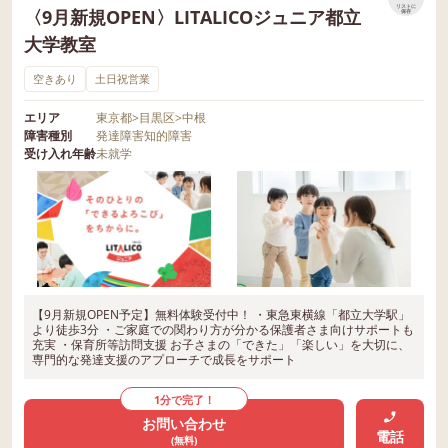
リストに
〈9月新規OPEN〉LITALICOジュニア都立
保存
大学教室
空きあり
土日祝営業
エリア
東京都
>
目黒区
>
中根
障害種別
発達障害
知的障害
受け入れ年齢
未就学
【9月新規OPEN予定】無料体験受付中！ ・東急東横線「都立大学駅」
より徒歩3分 ・ご家庭での関わり方が分かる保護者さま向けサポートも
充実 ・保育所等訪問支援 お子さまの「できた」「楽しい」を大切に、
専門的な発達支援のアプローチで成長をサポート
1分で完了！
お問い合わせ
電話
(無料)