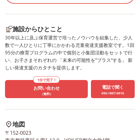
まにとって、気圧の急激な変
る方、現在、療育施設に
化や、激しい雨風の音は、私
ておられている方で、ア
たちが想像する以上に大きな
エの療育を見てみたいと
施設からひとこと
ストレスや不安として脳に伝
ておられる方！ ぜひ、
わっているのです。 言
シエアカデミープラス都
30年以上に及ぶ保育運営で培ったノウハウを結集した、少人
葉でうまく 「不安だよ」
の説明会にご参加くださ
数で一人ひとりに丁寧にかかわる児童発達支援教室です。1回
95分の療育プログラムの中で個別と小集団活動をセットで行
「体がだるいよ」 と伝え
午前の部も午後の部も
い、お子さまそれぞれの 「未来の可能性を”プラス”する」 新
られない代わりに、行動とし
だご参加いただけます
しい発達支援のカタチを提供します。
てSOSを出しています。 当
１０時～１１時 １４
施設では、このような「いつ
１５時 どんなお部屋
1分で完了！
もと違う日」こそ、お子さま
やっているのかな？ ど
電話で聞く
お問い合わせ
のサインを優しく受け止める
支援をしているのかな？
050-1807-9910
（無料）
療育を行っています。 環
際に施設を見て頂き、ど
境調整：音や光の刺激を減ら
支援をしているのかを、
し、落ち着いて過ごせるよう
長から説明させていただ
配慮します。 見通しの提
す。 事前予約制となっ
地図
示：スケジュールをイラスト
おります。 下記URLから
〒152-0023
で視覚化し、変化への不安を
たはお電話にて受付中で