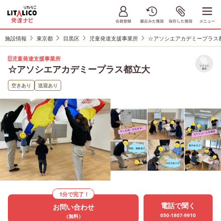
施設情報
東京都
目黒区
児童発達支援事業所
☆アソシエアカデミープラス
児童発達支援事業所
☆アソシエアカデミープラス都立大
リストに
保存
空きあり
送迎あり
1分で完了！
電話で聞く
お問い合わせ
050-1807-9910
（無料）