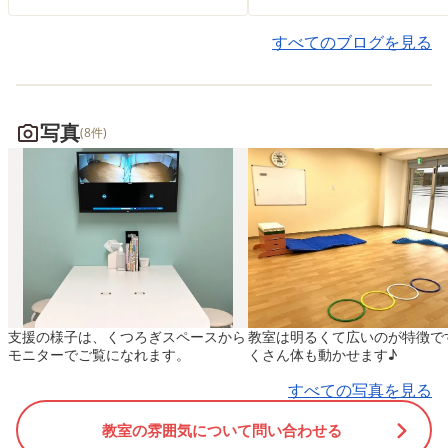
と風が続いています。 皆
アカデミープラス都立大
様、安全にお過ごしでしょう
目黒区、世田谷区、品川
すべてのブログを見る
か？ 実は、台風のように
港区を中心に、保育園や
気圧や天候が大きく崩れる日
クラブを運営している株
は、 子どもたちの心と体にも
社アソシエ・インターナ
写真
(8件)
変化が起きやすいのをご存知
ナルが運営する児童発達
ですか？ 「なぜか朝から機
施設です。 アソシエ系
嫌が悪い」 「いつもよりパ
保育園以外の、幼稚園・
ニックやかんしゃくが激し
園のお子様も多数お預か
い」 「こだわりが強くなっ
ており、「地域の児童発
て手につかない」 こうし
援施設」として成長して
た姿を見て、保護者の皆様も
ました。 今年度からは
「どうして今日に限っ
ーシャルスキルトレーニ
支援の様子は、くつろぎスペースから
教室は明るくて広いのが特徴で
て…」 と、いつも以上に疲
（ＳＳＴ）を強化し、送
モニターでご覧になれます。
くさん体も動かせます♪
れてしまうことがあるかもし
ある枠の数を増やし、い
すべての写真を見る
れません。 しかし、これ
う利用しやすくなったと
は我がままや甘えではありま
声をいただいております
教室の雰囲気について問い合わせる
せん。 感覚が敏感なお子さ
療育を始めようと思っ