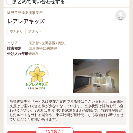
まとめて問い合わせする
児童発達支援事業所
リストに
レアレアキッズ
保存
空きあり
送迎あり
エリア
東京都
>
世田谷区
>
奥沢
障害種別
発達障害
知的障害
受け入れ年齢
未就学
放課後等デイサービスは現在ご案内できる枠はございません。児童発達
支援はご案内できる枠が少なくなっています。空き状況は随時お問い合
わせください。※送迎は各お宅や各施設をまわる関係で、当施設が規定
したルートを外れる場合や、乗車時間が長時間になる場合はお断りさせ
ていただく可能性があります。
1分で完了！