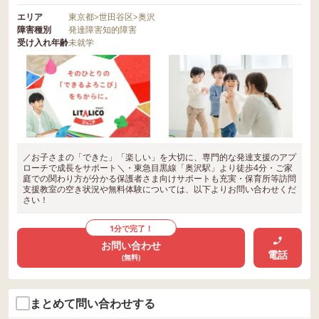
エリア
東京都
>
世田谷区
>
奥沢
障害種別
発達障害
知的障害
受け入れ年齢
未就学
／お子さまの「できた」「楽しい」を大切に、専門的な発達支援のアプ
ローチで成長をサポート＼・東急目黒線「奥沢駅」より徒歩4分・ご家
庭での関わり方が分かる保護者さま向けサポートも充実・保育所等訪問
支援教室の空き状況や無料体験については、以下よりお問い合わせくだ
さい！
1分で完了！
お問い合わせ
電話
(無料)
まとめて問い合わせする