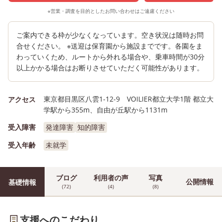
※営業・調査を目的としたお問い合わせはご遠慮ください
ご案内できる枠が少なくなっています。空き状況は随時お問
合せください。 ※送迎は保育園から施設までです。各園をま
わっていくため、ルートから外れる場合や、乗車時間が30分
以上かかる場合はお断りさせていただく可能性があります。
東京都目黒区八雲1-12-9 VOILIER都立大学1階 都立大
アクセス
学駅から355m、自由が丘駅から1131m
受入障害
発達障害
知的障害
受入年齢
未就学
ブログ
利用者の声
写真
公開情報
基礎情報
(72)
(4)
(8)
支援へのこだわり