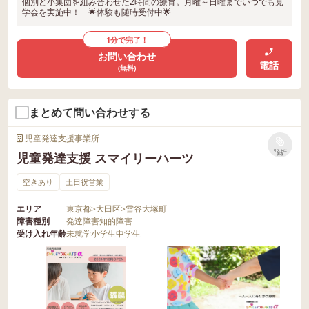
個別と小集団を組み合わせた2時間の療育。月曜～日曜までいつでも見
学会を実施中！ 🌟体験も随時受付中🌟
1分で完了！
お問い合わせ
電話
(無料)
まとめて問い合わせする
児童発達支援事業所
リストに
児童発達支援 スマイリーハーツ
保存
空きあり
土日祝営業
エリア
東京都
>
大田区
>
雪谷大塚町
障害種別
発達障害
知的障害
受け入れ年齢
未就学
小学生
中学生