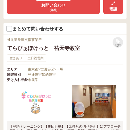
お問い合わせ
電話
(無料)
まとめて問い合わせする
児童発達支援事業所
リストに
てらぴぁぽけっと 祐天寺教室
保存
空きあり
土日祝営業
エリア
東京都
>
世田谷区
>
下馬
障害種別
発達障害
知的障害
受け入れ年齢
未就学
【発語トレーニング】【集団行動】【気持ちの切り替え】にアプローチ