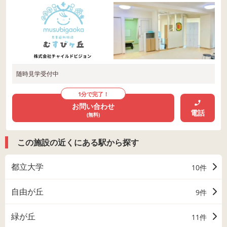
随時見学受付中
1分で完了！
お問い合わせ
電話
(無料)
この施設の近くにある駅から探す
都立大学
10件
自由が丘
9件
緑が丘
11件