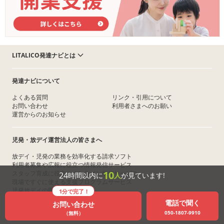
LITALICO発達ナビとは
発達ナビについて
よくある質問
リンク・引用について
お問い合わせ
利用者さまへのお願い
運営からのお知らせ
児発・放デイ運営法人の皆さまへ
放デイ・児発の業務を効率化する請求ソフト
利用者募集や広報に役立つ情報発信サービス
10
スタッフ育成に役立つオンライン研修サービス
24
時間以内に
人
が見ています!
現場ですぐに使える支援プログラムサービス
児発放デイの開業支援サービス
1分で完了！
資金繰りを助ける早期入金サービス
電話で聞く
お問い合わせ
事業譲渡・売買を助けるM&A仲介サービス
050-1807-9910
（無料）