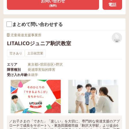
お問い合わせ
電話
(無料)
まとめて問い合わせする
児童発達支援事業所
リストに
LITALICOジュニア駒沢教室
保存
空きあり
土日祝営業
エリア
東京都
>
世田谷区
>
野沢
障害種別
発達障害
知的障害
受け入れ年齢
未就学
／お子さまの「できた」「楽しい」を大切に、専門的な発達支援のアプ
ローチで成長をサポート＼・東急田園都市線「駒沢大学駅」より徒歩6