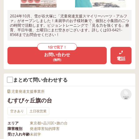
2024年10月、雪が谷大塚に「児童発達支援スマイリーハーツ・アルフ
ァ」がオープンしました！未就学のお子様対象で、個別と小集団の二つ
の時間で活動します。ビジョントレーニングで「見る力を強くする」療
育、平日午後、土曜日にまだ空きがございます。詳しくは03‐6421‐
8568までお問合せください！
1分で完了！
お問い合わせ
電話
(無料)
まとめて問い合わせする
児童発達支援事業所
リストに
むすびヶ丘旗の台
保存
空きあり
土日祝営業
エリア
東京都
>
品川区
>
旗の台
障害種別
発達障害
知的障害
受け入れ年齢
未就学