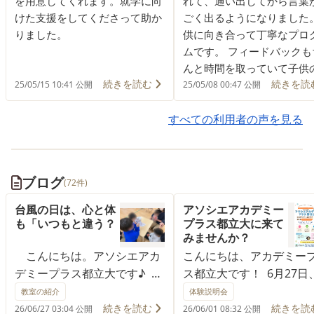
を用意してくれます。就学に向
れて、通い出してから言葉
けた支援をしてくださって助か
ごく出るようになりました。
りました。
供に向き合って丁寧なプロ
ムです。 フィードバックも
んと時間を取っていて子供
続きを読む
続きを読
長を共有してくれます。 通
25/05/15 10:41 公開
25/05/08 00:47 公開
が楽しいと言ってます。
すべての利用者の声を見る
ブログ
(72件)
台風の日は、心と体
アソシエアカデミー
も「いつもと違う？
プラス都立大に来て
みませんか？
こんにちは。アソシエアカ
こんにちは、アカデミー
デミープラス都立大です♪
ス都立大です！ 6月27日
本日、東京では大型の台風が
月11日に事業所見学＆説
教室の紹介
体験説明会
近づいており、外は激しい雨
を実施します☆ アソシ
続きを読む
続きを読
26/06/27 03:04 公開
26/06/01 08:32 公開