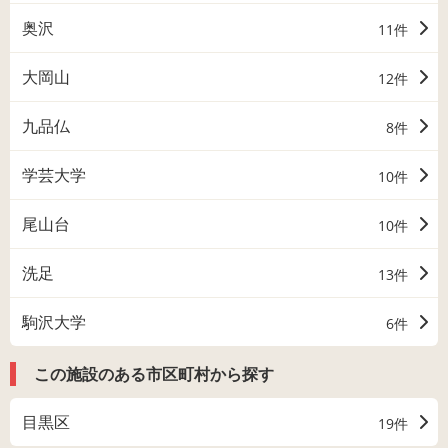
奥沢
11件
大岡山
12件
九品仏
8件
学芸大学
10件
尾山台
10件
洗足
13件
駒沢大学
6件
この施設のある市区町村から探す
目黒区
19件