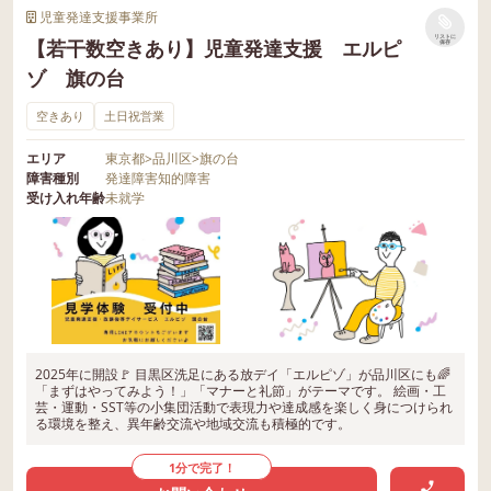
児童発達支援事業所
リストに
【若干数空きあり】児童発達支援 エルピ
保存
ゾ 旗の台
空きあり
土日祝営業
エリア
東京都
>
品川区
>
旗の台
障害種別
発達障害
知的障害
受け入れ年齢
未就学
2025年に開設🚩 目黒区洗足にある放デイ「エルピゾ」が品川区にも🌈
「まずはやってみよう！」「マナーと礼節」がテーマです。 絵画・工
芸・運動・SST等の小集団活動で表現力や達成感を楽しく身につけられ
る環境を整え、異年齢交流や地域交流も積極的です。
1分で完了！