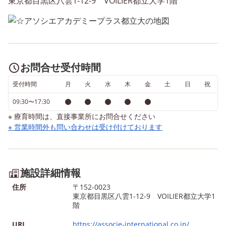
東京都目黒区八雲1-12-9 VOILIER都立大学1階
和らげます。 心へのアプロ
皆様のご参加をお待ちし
ーチ：否定せず、まずは「不
ります！ https://associe
安だったね」と気持ちに寄り
international.resv.jp/re
添います。 お家の中で一
direct_id=24&x=1733789
人で抱え込まず、ぜひ私たち
お問合せ受付時間
を頼ってください。 雨の日
受付時間
月
火
水
木
金
土
日
祝
も風の日も、お子さまとご家
族が安心して笑顔になれる居
09:30〜17:30
場所でありたいと思っていま
※ 療育時間は、直接事業所にお問合せください
す。 施設の見学や体験
※ 営業時間外も問い合わせは受け付けております
は、いつでもお気軽にお問い
合わせください♪
施設詳細情報
住所
〒152-0023
東京都目黒区八雲1-12-9 VOILIER都立大学1
階
URL
https://associe-international.co.jp/