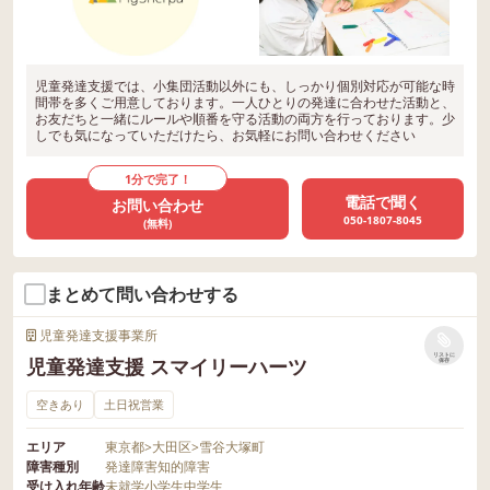
児童発達支援では、小集団活動以外にも、しっかり個別対応が可能な時
間帯を多くご用意しております。一人ひとりの発達に合わせた活動と、
お友だちと一緒にルールや順番を守る活動の両方を行っております。少
しでも気になっていただけたら、お気軽にお問い合わせください
1分で完了！
電話で聞く
お問い合わせ
050-1807-8045
(無料)
まとめて問い合わせする
児童発達支援事業所
リストに
児童発達支援 スマイリーハーツ
保存
空きあり
土日祝営業
エリア
東京都
>
大田区
>
雪谷大塚町
障害種別
発達障害
知的障害
受け入れ年齢
未就学
小学生
中学生