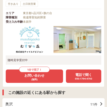
空きあり
土日祝営業
エリア
東京都
>
品川区
>
旗の台
障害種別
発達障害
知的障害
受け入れ年齢
未就学
随時見学受付中
1分で完了！
電話で聞く
お問い合わせ
050-1794-4793
(無料)
この施設の近くにある駅から探す
奥沢
11件