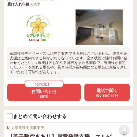
受け入れ年齢
未就学
放課後等デイサービスは現在ご案内できる枠はございません。児童発達
支援はご案内できる枠が少なくなっています。空き状況は随時お問い合
わせください。※送迎は各お宅や各施設をまわる関係で、当施設が規定
したルートを外れる場合や、乗車時間が長時間になる場合はお断りさせ
ていただく可能性があります。
1分で完了！
電話で聞く
お問い合わせ
050-1807-1914
(無料)
まとめて問い合わせする
児童発達支援事業所
リストに
【若干数空きあり】児童発達支援 エルピ
保存