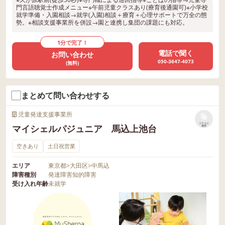
門言語聴覚士作成メニュー※午前児童クラスあり(療育後通園可)※小学校
就学準備・入園相談→就学(入園)相談＋療育＋心理サポートで万全の態
勢。※相談支援事業所を併設→園と連携し集団の課題にも対応。
1分で完了！
電話で聞く
お問い合わせ
050-3647-4073
(無料)
まとめて問い合わせする
児童発達支援事業所
リストに
マイシェルパジュニア 馬込上池台
保存
空きあり
土日祝営業
エリア
東京都
>
大田区
>
中馬込
障害種別
発達障害
知的障害
受け入れ年齢
未就学