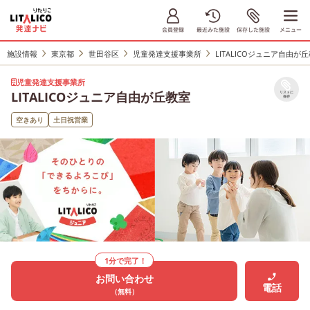
施設情報
東京都
世田谷区
児童発達支援事業所
LITALICOジュニア自由が
児童発達支援事業所
LITALICOジュニア自由が丘教室
リストに
保存
空きあり
土日祝営業
1分で完了！
お問い合わせ
電話
（無料）