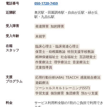
電話番号
050-1720-7459
は、お気軽にお問い合わせく
ださい！ お問い合わせ窓口
近隣駅
奥沢駅・田園調布駅・自由が丘駅・緑が丘
0120-974-763 LITALICOジュ
駅・九品仏駅
ニア自由が丘教室
受入障害
発達障害
知的障害
受入年齢
未就学
在籍
臨床心理士・臨床発達心理士
スタッフ
保育士・幼稚園教諭
特別支援学校教諭
精神保健福祉士
社会福祉士
言語聴覚士
作業療法士
理学療法士
音楽療法士
児童指導員
支援
応用行動分析(ABA)
TEACCH
感覚統合療法
プログラム
遊戯療法
ソーシャルスキルトレーニング(SST)
学習支援
個別療育
集団療育
預かり支援
料金
サービス利用料全額の1割のご負担で利用でき
ます。