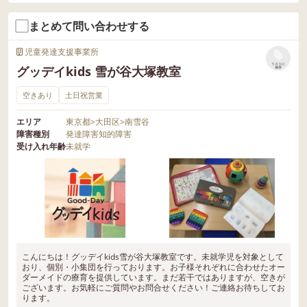
まとめて問い合わせする
児童発達支援事業所
リストに
グッデイkids 雪が谷大塚教室
保存
空きあり
土日祝営業
エリア
東京都
>
大田区
>
南雪谷
障害種別
発達障害
知的障害
受け入れ年齢
未就学
こんにちは！グッデイkids雪が谷大塚教室です。未就学児を対象として
おり、個別・小集団を行っております。お子様それぞれに合わせたオー
ダーメイドの療育を提供しています。まだ若干ではありますが、空きが
ございます。お気軽にご質問やお問合せください！ご連絡お待ちしてお
ります。