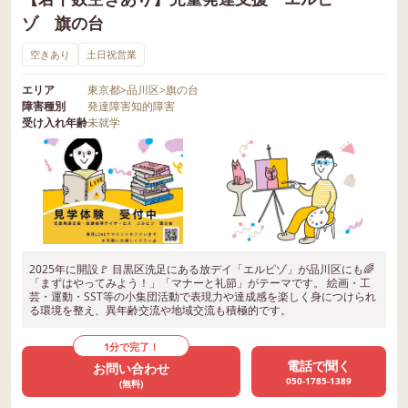
ゾ 旗の台
空きあり
土日祝営業
エリア
東京都
>
品川区
>
旗の台
障害種別
発達障害
知的障害
受け入れ年齢
未就学
2025年に開設🚩 目黒区洗足にある放デイ「エルピゾ」が品川区にも🌈
「まずはやってみよう！」「マナーと礼節」がテーマです。 絵画・工
芸・運動・SST等の小集団活動で表現力や達成感を楽しく身につけられ
る環境を整え、異年齢交流や地域交流も積極的です。
1分で完了！
電話で聞く
お問い合わせ
050-1785-1389
(無料)