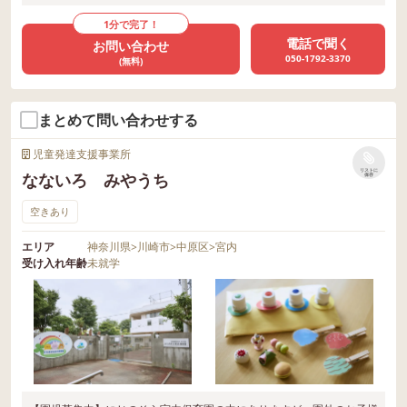
1分で完了！
電話で聞く
お問い合わせ
050-1792-3370
(無料)
まとめて問い合わせする
児童発達支援事業所
リストに
なないろ みやうち
保存
空きあり
エリア
神奈川県
>
川崎市
>
中原区
>
宮内
受け入れ年齢
未就学