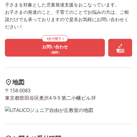
ルプレイなどで解決方法を確
出しながら気持ちや表情
子さまを対象とした児童発達支援をおこなっています。
お子さまの発達のこと、子育てのことでお悩みの方は、ご相
認しています。 「〜〜してる
ンプットをさせていただ
談だけでも承っておりますので是非お気軽にお問い合わせく
とき、この子が"いやだ”って
とがあります！ はじめは
ださい！
なってるのはどうしてか
本やイラストの表情から
な？」「どんな気持ちになっ
や気持ちを読み取り、 次
1分で完了！
ているかな？」といったコミ
導員・お友だちなど、徐
お問い合わせ
ュニケーションをとっていま
実際の場面でも読み取る
電話
（無料）
す💡 また、遊びの中や集団
ができるように練習をし
生活の中でのルールに関して
きます！ 次回の更新もお
は、ソーシャルスキルトレー
しみに☆彡 ◇◆◇2026
ニングのプログラム実施後、
ご利用者さま募集！◇◆
地図
実践を通して確認することで
LITALICOジュニア自由が
〒158-0083
日常生活の場面でも使えるよ
室では、 2026年度のご利
東京都世田谷区奥沢4-9-9 第二小幡ビル3F
うに練習しています。 画像
者さまを随時募集してお
は実際に行ったソーシャルス
現在も体験授業を開始し
キルトレーニングのプログラ
ります。 お子さまのご様
ム内で使用したクイズです！
を拝見し、ご相談をさせ
インプットをしたものをすぐ
ただければと存じます。 興