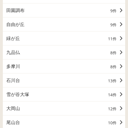
田園調布
9件
自由が丘
9件
緑が丘
11件
九品仏
8件
多摩川
8件
石川台
13件
雪が谷大塚
14件
大岡山
12件
尾山台
10件