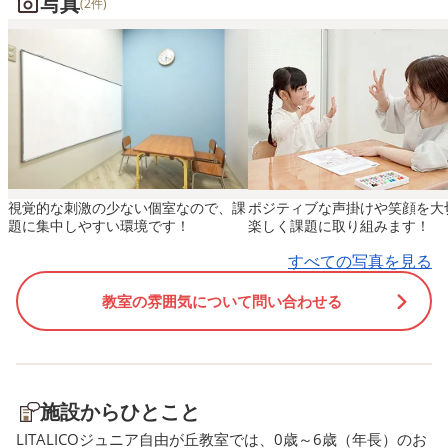
写真
学児の教室なので、次は中
(2件)
ルスキルトレーニング
す！ 実際の支援場面では
教室を考えていますが、電
（SST）とは？」 ソーシャ
のお顔どんな顔?」と聞く
時間、人の多さ、学校から
ルスキルトレーニングとは、
と、 「怒ってる！」 「
りに通うのが、週末に通え
「さまざまなプログラムを通
てる！」 「笑ってる
か心配です。もっと通いや
して対人関係など社会生活に
と表情を確認したり、 「
教室が出来てくれる事を心
必要なスキルを学んでいく支
ているときはどんな気持
願っています。
援方法」のことです。
ち？」「笑っているとき
「おはようございます」等の
んな気持ち？」と聞くと
視覚的な刺激の少ない個室なので、課
ポジティブな声掛けや笑顔を大
挨拶、人に何かお願いしたり
「さびしい気持ち」「悲
題に集中しやすい環境です！
楽しく課題に取り組みます！
断ったりするなどのコミュニ
気持ち」「楽しい気持ち
すべての写真を見る
ケーションはもちろんのこ
「うれしい気持ち」など
と、 お風呂に入る、決まっ
様々な気持ちを答える練
教室の雰囲気について問い合わせる
た時間に眠るなどの日常生活
させていただきました！ 
を営む上での生活スキルもテ
情やや気持ちなど答える
ーマとして実施することがあ
が難しいときは、 「この
ります。 プログラムでは、
怒ってる？笑ってる？」
施設からひとこと
園や学校で起こりうる困った
「嬉しい気持ちかな？悲
場面をもとに、クイズやロー
気持ちかな？」など選択
LITALICOジュニア自由が丘教室では、0歳～6歳（年長）のお