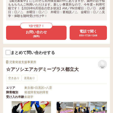
【園児募集中】にじのそら宮内保育園の中にありますが、園外のお子様
ももちろんご利用いただけます。新しい事業所なので、今年度～利用可
能です！【2026年6月現在の空き状況】AM／PM月曜日：◎／◎ 火曜
日：◎／△ 水曜日：◎／〇 木曜日：要相談／△ 金曜日：◎／△見
学・体験を随時受け付け中！
1分で完了！
電話で聞く
お問い合わせ
050-1726-1268
(無料)
まとめて問い合わせする
児童発達支援事業所
リストに
☆アソシエアカデミープラス都立大
保存
空きあり
送迎あり
エリア
東京都
>
目黒区
>
八雲
障害種別
発達障害
知的障害
受け入れ年齢
未就学