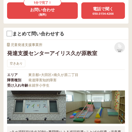
1分で完了！
電話で聞く
お問い合わせ
050-3154-4266
(無料)
まとめて問い合わせする
児童発達支援事業所
リストに
発達支援センターアイリス久が原教室
保存
空きあり
エリア
東京都
>
大田区
>
南久が原二丁目
障害種別
発達障害
知的障害
受け入れ年齢
未就学
小学生
※久が原駅前(徒歩30秒)※専門職による巡回指導※ことばの指導→児童専