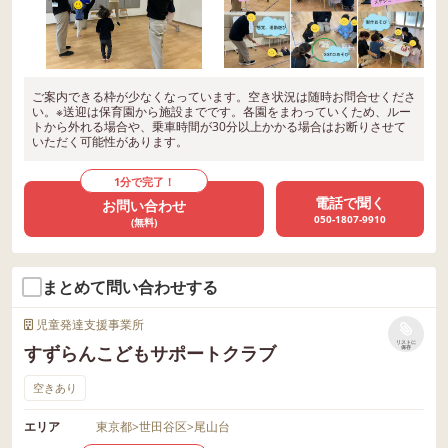
ご案内できる枠が少なくなっています。空き状況は随時お問合せくださ
い。※送迎は保育園から施設までです。各園をまわっていくため、ルー
トから外れる場合や、乗車時間が30分以上かかる場合はお断りさせて
いただく可能性があります。
1分で完了！
電話で聞く
お問い合わせ
050-1807-9910
(無料)
まとめて問い合わせする
児童発達支援事業所
リストに
すずらんこどもサポートクラブ
保存
空きあり
エリア
東京都
>
世田谷区
>
尾山台