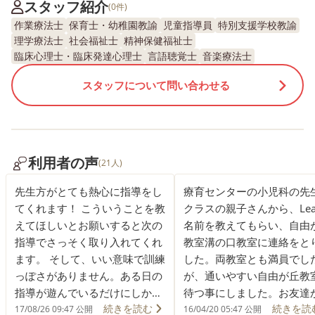
スタッフ紹介
(0件)
作業療法士
保育士・幼稚園教諭
児童指導員
特別支援学校教諭
理学療法士
社会福祉士
精神保健福祉士
臨床心理士・臨床発達心理士
言語聴覚士
音楽療法士
スタッフについて問い合わせる
利用者の声
(21人)
先生方がとても熱心に指導をし
療育センターの小児科の先
てくれます！ こういうことを教
クラスの親子さんから、Lea
えてほしいとお願いすると次の
名前を教えてもらい、自由
指導でさっそく取り入れてくれ
教室溝の口教室に連絡をと
ます。 そして、いい意味で訓練
した。両教室とも満員でし
っぽさがありません。ある日の
が、通いやすい自由が丘教
指導が遊んでいるだけにしか見
待つ事にしました。お友達
続きを読む
続きを読
えなかったのでどういう意図で
も数ヶ月待ちはあたりまえ
17/08/26 09:47 公開
16/04/20 05:47 公開