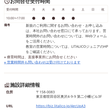
お問合せ受付時間
にアウトプットができるよう
味のある方は、お気軽に
受付時間
月
火
水
木
金
土
日
祝
に実際にかかわりの場面をプ
い合わせください！ お問
ログラムとして用意をし実施
合わせ窓口 0120-974-76
10:00〜17:00
することで「できた！」経験
LITALICOジュニア自由が
備考
新規のご利用に関するお問い合わせ・お申し込み
を積んでいます！ 引き続き
室
は、本社お問い合わせ窓口にて承っております。営
LITALICOで実施している取り
業時間外のお問い合わせについては、Webフォーム
をご活用ください。
組みなどをブログでお伝えさ
教室の営業時間については、LITALICOジュニアのHP
せていただきます！ 次回の更
をご確認ください。
新もお楽しみに☆彡
※ 療育時間は、直接事業所にお問合せください
◇◆◇2026年度 ご利用者さ
※ 営業時間外も問い合わせは受け付けております
ま募集！◇◆◇ LITALICOジ
ュニア自由が丘教室では、
2026年度のご利用者さまを随
施設詳細情報
時募集しており、 現在も体
験授業を開始しております。
住所
〒158-0083
東京都世田谷区奥沢4-9-9 第二小幡ビル3F
お子さまのご様子を拝見し、
ご相談をさせていただければ
URL
https://biz.litalico.jp/4ecUpA3
と存じます。 興味のある方