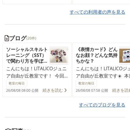
していたのか聞いてみると、運
聞いていたので、覚悟して
動に課題がないかみていたり、
すべての利用者の声を見る
た。連絡が来た時にほっと
指示を理解しているか（遊びの
した。 最初の子供なので
途中で次の指示をだして途中で
供の成長の予測がつけられ
中断できるか、支持の数を2、
更に難しさやこだわり遅れ
ブログ
(20件)
3、4つと増やしてどこまで理解
る子に1歩先のチャレンジ
できるか。言葉の指示を無くし
案してやれていませんでし
ソーシャルスキルト
《表情カード》どん
ていって先生の指示を汲み取れ
出来ない事は手伝ってやる
レーニング（SST）
なお顔？どんな気持
ているか…）など、数え切れな
多く、子供の成長を引き出
で関わり方を学ぼう
ちかな？
👥
いほどのアセスメントをとられ
にいました。モニターを見
こんにちは！LITALICOジュニ
こんにちは！LITALICOジ
ていました。説明を受けたあと
ら親も学び、家庭に持ち帰
ア自由が丘教室です！ 今回
ア自由が丘教室です☀️ 本
は、一つ一つの指導の意図がす
て、繰り返したり、別の療
は、ソーシャルスキルトレー
はどんな気持ちか？表情
教室の毎日
教室の毎日
べて繋がって、遊びの中であん
関に新しい発見を伝えて共
ニング(SST)の様子をご紹介し
ドで気持ちをマスターし
続きを読む
続きを読
26/08/08 08:00 公開
26/08/08 07:58 公開
なにいろいろな事ができるもの
たり、Leafで毎回何かを気
ます🍀 LITALICOジュニアで
う！です！ 今回は、『表
なのだと本当に驚きました。
せてもらえて、療育を楽し
は、日常のあらゆる場面に目
ード』のご紹介です☆ こ
すべてのブログを見る
様になりました。先生達に
を向けて社会の中で人との関
らの表情カードでは自身
満足です。 来春から小学
わりを学ぶ機会も指導の中で
持ちを把握したり、表情
なります。自由が丘教室は
作っております♪ 「ソーシャ
情を一致することができ