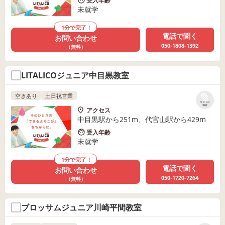
受入年齢
未就学
1分で完了！
電話で聞く
お問い合わせ
050-1808-1392
（無料）
LITALICOジュニア中目黒教室
空きあり
土日祝営業
リストに
保存
アクセス
中目黒駅から251m、代官山駅から429m
受入年齢
未就学
1分で完了！
電話で聞く
お問い合わせ
050-1720-7264
（無料）
ブロッサムジュニア川崎平間教室