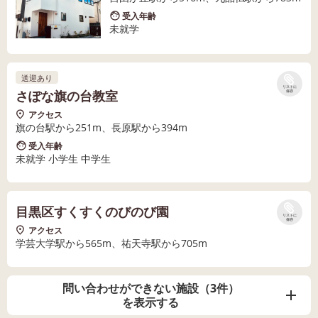
受入年齢
未就学
送迎あり
リストに
さぽな旗の台教室
保存
アクセス
旗の台駅から251m、長原駅から394m
受入年齢
未就学 小学生 中学生
目黒区すくすくのびのび園
リストに
保存
アクセス
学芸大学駅から565m、祐天寺駅から705m
問い合わせができない施設（3件）
を表示する