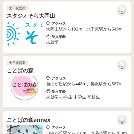
土日祝営業
リストに
スタジオそら大岡山
保存
アクセス
大岡山駅から182m、北千束駅から540m
受入年齢
未就学
土日祝営業
リストに
ことばの森
保存
アクセス
自由が丘駅から448m、奥沢駅から887m
受入年齢
未就学 小学生 中学生 高校生
ことばの森annex
リストに
保存
アクセス
自由が丘駅から516m、九品仏駅から783m