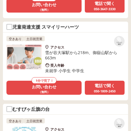
電話で聞く
お問い合わせ
050-3647-3330
（無料）
児童発達支援 スマイリーハーツ
空きあり
土日祝営業
リストに
保存
アクセス
雪が谷大塚駅から218m、御嶽山駅から
663m
受入年齢
未就学 小学生 中学生
1分で完了！
電話で聞く
お問い合わせ
050-1809-2450
（無料）
むすびヶ丘旗の台
空きあり
土日祝営業
リストに
保存
アクセス