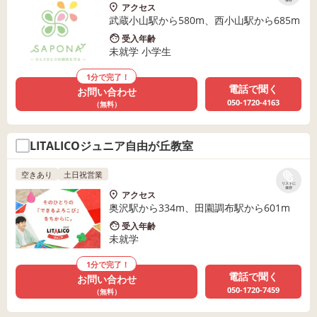
保存
アクセス
武蔵小山駅から580m、西小山駅から685m
受入年齢
未就学 小学生
1分で完了！
電話で聞く
お問い合わせ
050-1720-4163
（無料）
LITALICOジュニア自由が丘教室
空きあり
土日祝営業
リストに
保存
アクセス
奥沢駅から334m、田園調布駅から601m
受入年齢
未就学
1分で完了！
電話で聞く
お問い合わせ
050-1720-7459
（無料）