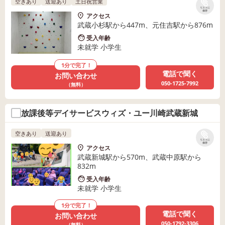
空きあり
送迎あり
土日祝営業
リストに
保存
アクセス
武蔵小杉駅から447m、元住吉駅から876m
受入年齢
未就学 小学生
1分で完了！
電話で聞く
お問い合わせ
050-1725-7992
（無料）
放課後等デイサービスウィズ・ユー川崎武蔵新城
空きあり
送迎あり
リストに
保存
アクセス
武蔵新城駅から570m、武蔵中原駅から
832m
受入年齢
未就学 小学生
1分で完了！
電話で聞く
お問い合わせ
050-1792-3306
（無料）