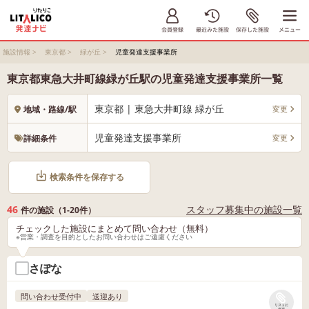
施設情報
>
東京都
>
緑が丘
>
児童発達支援事業所
東京都東急大井町線緑が丘駅の児童発達支援事業所一覧
東京都 | 東急大井町線 緑が丘
変更
地域・路線/駅
児童発達支援事業所
変更
詳細条件
検索条件を保存する
46
スタッフ募集中の施設一覧
件の施設（1-20件）
チェックした施設にまとめて問い合わせ（無料）
※営業・調査を目的としたお問い合わせはご遠慮ください
さぽな
問い合わせ受付中
送迎あり
リストに