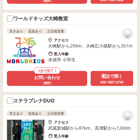
（無料）
ワールドキッズ大崎教室
空きあり
送迎あり
土日祝営業
リストに
保存
アクセス
大崎駅から299m、大崎広小路駅から351m
受入年齢
未就学 小学生
1分で完了！
電話で聞く
お問い合わせ
050-1807-2749
（無料）
ステラプレナDUO
空きあり
送迎あり
土日祝営業
リストに
保存
アクセス
武蔵新城駅から876m、高津駅から1269m
受入年齢