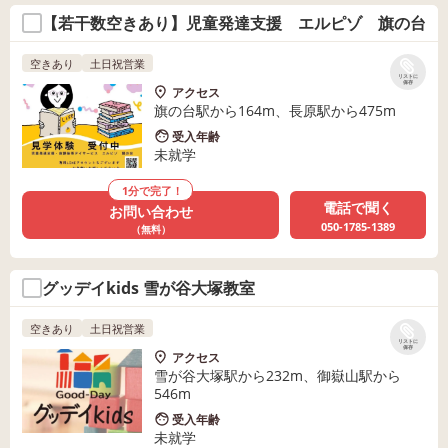
【若干数空きあり】児童発達支援 エルピゾ 旗の台
空きあり
土日祝営業
リストに
保存
アクセス
旗の台駅から164m、長原駅から475m
受入年齢
未就学
1分で完了！
電話で聞く
お問い合わせ
050-1785-1389
（無料）
グッデイkids 雪が谷大塚教室
空きあり
土日祝営業
リストに
保存
アクセス
雪が谷大塚駅から232m、御嶽山駅から
546m
受入年齢
未就学