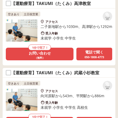
【運動療育】TAKUMI（たくみ）高津教室
空きあり
土日祝営業
リストに
保存
アクセス
二子新地駅から1030m、高津駅から1292m
受入年齢
未就学 小学生 中学生
1分で完了！
電話で聞く
お問い合わせ
050-1808-4773
（無料）
【運動療育】TAKUMI（たくみ）武蔵小杉教室
空きあり
土日祝営業
リストに
保存
アクセス
向河原駅から543m、平間駅から886m
受入年齢
未就学 小学生 中学生 高校生
1分で完了！