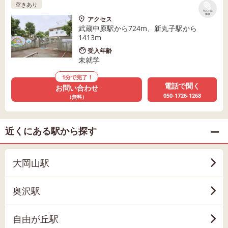
空きあり
リストに
保存
アクセス
武蔵中原駅から724m、新丸子駅から
1413m
受入年齢
未就学
1分で完了！
電話で聞く
お問い合わせ
050-1726-1268
（無料）
近くにある駅から探す
大岡山駅
奥沢駅
自由が丘駅