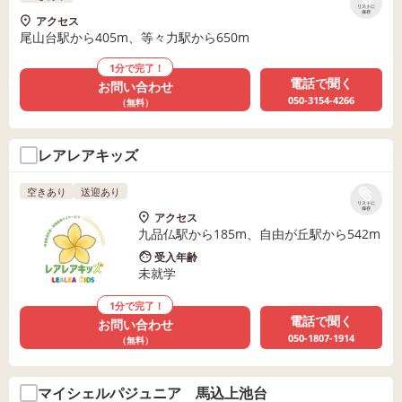
リストに
保存
アクセス
尾山台駅から405m、等々力駅から650m
1分で完了！
電話で聞く
お問い合わせ
050-3154-4266
（無料）
レアレアキッズ
空きあり
送迎あり
リストに
保存
アクセス
九品仏駅から185m、自由が丘駅から542m
受入年齢
未就学
1分で完了！
電話で聞く
お問い合わせ
050-1807-1914
（無料）
マイシェルパジュニア 馬込上池台