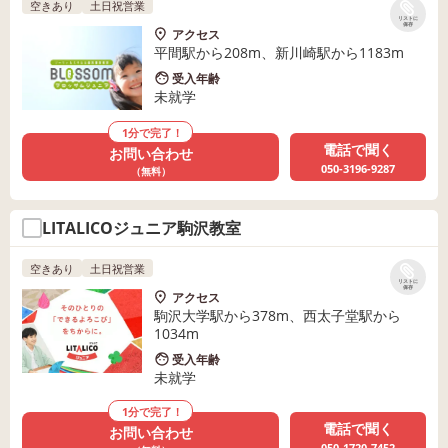
空きあり
土日祝営業
リストに
保存
アクセス
平間駅から208m、新川崎駅から1183m
受入年齢
未就学
1分で完了！
電話で聞く
お問い合わせ
050-3196-9287
（無料）
LITALICOジュニア駒沢教室
空きあり
土日祝営業
リストに
保存
アクセス
駒沢大学駅から378m、西太子堂駅から
1034m
受入年齢
未就学
1分で完了！
電話で聞く
お問い合わせ
050-1720-7452