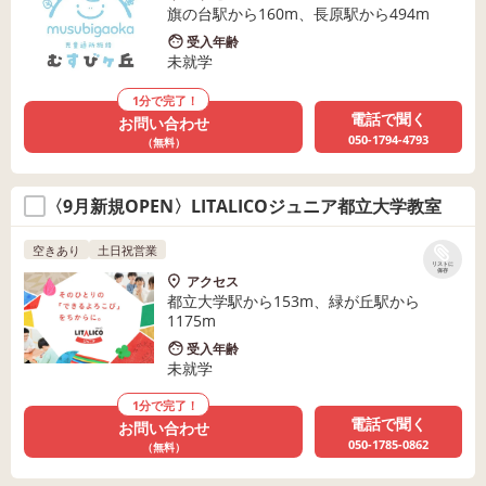
旗の台駅から160m、長原駅から494m
受入年齢
未就学
1分で完了！
電話で聞く
お問い合わせ
050-1794-4793
（無料）
〈9月新規OPEN〉LITALICOジュニア都立大学教室
空きあり
土日祝営業
リストに
保存
アクセス
都立大学駅から153m、緑が丘駅から
1175m
受入年齢
未就学
1分で完了！
電話で聞く
お問い合わせ
050-1785-0862
（無料）