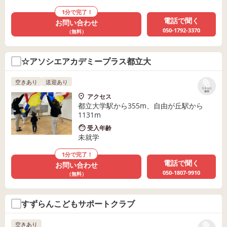
1分で完了！
電話で聞く
お問い合わせ
050-1792-3370
（無料）
☆アソシエアカデミープラス都立大
空きあり
送迎あり
リストに
保存
アクセス
都立大学駅から355m、自由が丘駅から
1131m
受入年齢
未就学
1分で完了！
電話で聞く
お問い合わせ
050-1807-9910
（無料）
すずらんこどもサポートクラブ
空きあり