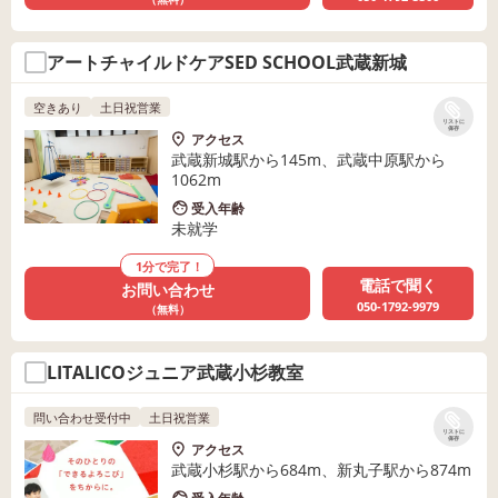
アートチャイルドケアSED SCHOOL武蔵新城
空きあり
土日祝営業
リストに
保存
アクセス
武蔵新城駅から145m、武蔵中原駅から
1062m
受入年齢
未就学
1分で完了！
電話で聞く
お問い合わせ
050-1792-9979
（無料）
LITALICOジュニア武蔵小杉教室
問い合わせ受付中
土日祝営業
リストに
保存
アクセス
武蔵小杉駅から684m、新丸子駅から874m