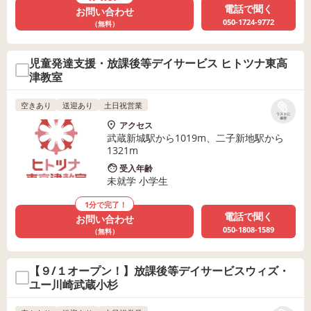
電話で聞く
お問い合わせ
050-1724-9772
（無料）
児童発達支援・放課後等デイサービス ヒトツナ東高
津教室
空きあり
送迎あり
土日祝営業
リストに
保存
アクセス
武蔵新城駅から1019m、二子新地駅から
1321m
受入年齢
未就学 小学生
1分で完了！
電話で聞く
お問い合わせ
050-1808-1589
（無料）
【９/１オープン！】放課後等デイサービスウィズ・
ユー川崎武蔵小杉