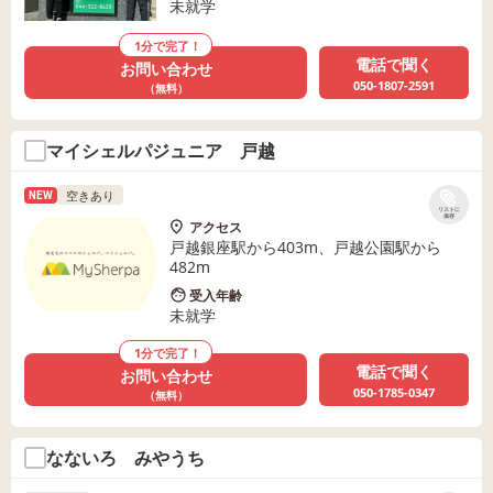
未就学
1分で完了！
電話で聞く
お問い合わせ
050-1807-2591
（無料）
マイシェルパジュニア 戸越
空きあり
NEW
リストに
保存
アクセス
戸越銀座駅から403m、戸越公園駅から
482m
受入年齢
未就学
1分で完了！
電話で聞く
お問い合わせ
050-1785-0347
（無料）
なないろ みやうち