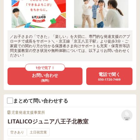
／お子さまの「できた」「楽しい」を大切に、専門的な発達支援のアプ
ローチで成長をサポート＼・京王線「京王八王子駅」より徒歩3分・ご
家庭での関わり方が分かる保護者さま向けサポートも充実・保育所等訪
問支援教室の空き状況や無料体験については、以下よりお問い合わせく
ださい！
1分で完了！
電話で聞く
お問い合わせ
050-1720-7469
(無料)
まとめて問い合わせする
児童発達支援事業所
リストに
LITALICOジュニア八王子北教室
保存
空きあり
土日祝営業