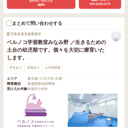
050-3628-2274
(無料)
まとめて問い合わせする
児童発達支援事業所
リストに
ベルノコ学習教室みなみ野 ／生きるための
保存
土台の幼児期です。個々を大切に療育いた
します。
空きあり
送迎あり
土日祝営業
エリア
東京都
>
八王子市
>
兵衛
障害種別
発達障害
知的障害
受け入れ年齢
未就学
小学生