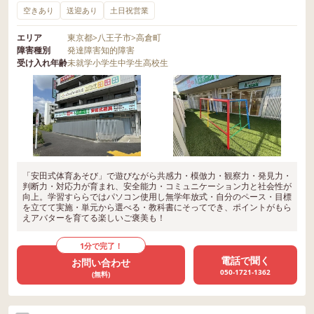
空きあり
送迎あり
土日祝営業
エリア
東京都
>
八王子市
>
高倉町
障害種別
発達障害
知的障害
受け入れ年齢
未就学
小学生
中学生
高校生
「安田式体育あそび」で遊びながら共感力・模倣力・観察力・発見力・
判断力・対応力が育まれ、安全能力・コミュニケーション力と社会性が
向上。学習すららではパソコン使用し無学年放式・自分のペース・目標
を立てて実施・単元から選べる・教科書にそってでき、ポイントがもら
えアバターを育てる楽しいご褒美も！
1分で完了！
電話で聞く
お問い合わせ
050-1721-1362
(無料)