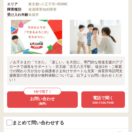
エリア
東京都
>
八王子市
>
明神町
障害種別
発達障害
知的障害
受け入れ年齢
未就学
／お子さまの「できた」「楽しい」を大切に、専門的な発達支援のアプ
ローチで成長をサポート＼・京王線「京王八王子駅」 徒歩2分・ご家庭
での関わり方が分かる保護者さま向けサポートも充実・保育所等訪問支
援教室の空き状況や無料体験については、以下よりお問い合わせくださ
い！
1分で完了！
電話で聞く
お問い合わせ
050-1720-7548
(無料)
まとめて問い合わせする