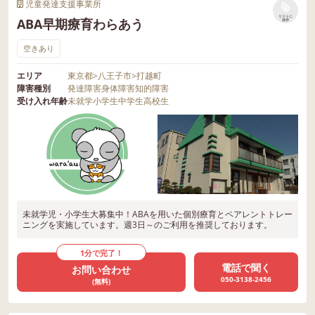
児童発達支援事業所
リストに
ABA早期療育わらあう
保存
空きあり
エリア
東京都
>
八王子市
>
打越町
障害種別
発達障害
身体障害
知的障害
受け入れ年齢
未就学
小学生
中学生
高校生
未就学児・小学生大募集中！ABAを用いた個別療育とペアレントトレー
ニングを実施しています。週3日～のご利用を推奨しております。
1分で完了！
電話で聞く
お問い合わせ
050-3138-2456
(無料)