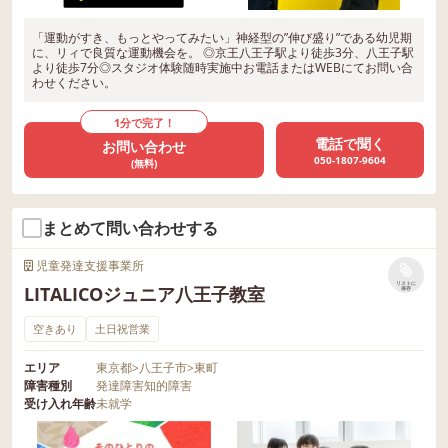
「運動がすき、もっとやってみたい」神経型の”伸び盛り”である幼児期
に、リィで良質な運動機会を。 ◎京王八王子駅より徒歩3分、八王子駅
より徒歩7分◎スタジオ体験随時実施中お電話またはWEBにてお問い合
わせください。
1分で完了！
電話で聞く
お問い合わせ
050-1807-9604
(無料)
まとめて問い合わせする
児童発達支援事業所
リストに
LITALICOジュニア八王子教室
保存
空きあり
土日祝営業
エリア
東京都
>
八王子市
>
東町
障害種別
発達障害
知的障害
受け入れ年齢
未就学