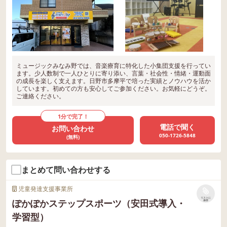
ミュージックみなみ野では、音楽療育に特化した小集団支援を行ってい
ます。少人数制で一人ひとりに寄り添い、言葉・社会性・情緒・運動面
の成長を楽しく支えます。日野市多摩平で培った実績とノウハウを活か
しています。初めての方も安心してご参加ください。お気軽にどうぞ。
ご連絡ください。
1分で完了！
電話で聞く
お問い合わせ
050-1726-5848
(無料)
まとめて問い合わせする
児童発達支援事業所
リストに
ぽかぽかステップスポーツ（安田式導入・
保存
学習型）