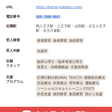
URL
https://heros-hattatsu.com/
電話番号
050-1808-9661
近隣駅
西八王子駅・八王子駅・山田駅・京王八王子
駅・京王片倉駅
受入障害
発達障害
身体障害
知的障害
受入年齢
未就学
在籍
臨床心理士・臨床発達心理士
スタッフ
保育士・幼稚園教諭
児童指導員
支援
応用行動分析(ABA)
TEACCH
感覚統合療法
プログラム
言語療法
作業療法
理学療法
運動療法
ソーシャルスキルトレーニング(SST)
学習支援
個別療育
集団療育
預かり支援