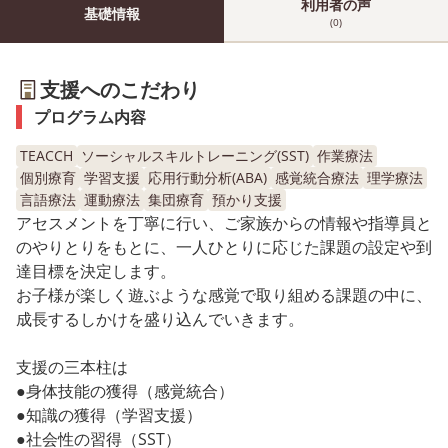
利用者の声
基礎情報
(0)
支援へのこだわり
プログラム内容
TEACCH
ソーシャルスキルトレーニング(SST)
作業療法
個別療育
学習支援
応用行動分析(ABA)
感覚統合療法
理学療法
言語療法
運動療法
集団療育
預かり支援
アセスメントを丁寧に行い、ご家族からの情報や指導員と
のやりとりをもとに、一人ひとりに応じた課題の設定や到
達目標を決定します。
お子様が楽しく遊ぶような感覚で取り組める課題の中に、
成長するしかけを盛り込んでいきます。
支援の三本柱は
●身体技能の獲得（感覚統合）
●知識の獲得（学習支援）
●社会性の習得（SST）