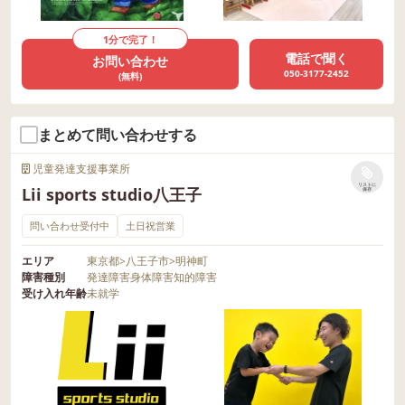
1分で完了！
電話で聞く
お問い合わせ
050-3177-2452
(無料)
まとめて問い合わせする
児童発達支援事業所
リストに
Lii sports studio八王子
保存
問い合わせ受付中
土日祝営業
エリア
東京都
>
八王子市
>
明神町
障害種別
発達障害
身体障害
知的障害
受け入れ年齢
未就学