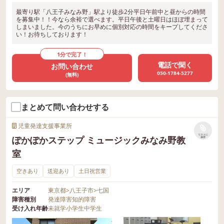
最寄り駅「八王子みなみ野」駅より徒歩2分平日午前中と昼からの時間
を募集中！！今なら余裕で選べます。平日午後と土曜日はほぼ埋まって
しまいました。今のうちにお早めに個別対応の時間をキープしてくださ
い！お待ちしております！
1分で完了！
電話で聞く
お問い合わせ
050-1784-5277
(無料)
まとめて問い合わせする
児童発達支援事業所
リストに
ぽかぽかステップ ミュージックみなみ野教
保存
室
空きあり
送迎あり
土日祝営業
エリア
東京都
>
八王子市
>
七国
障害種別
発達障害
知的障害
受け入れ年齢
未就学
小学生
中学生