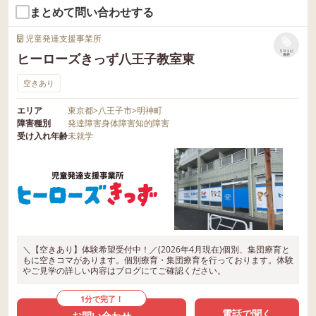
まとめて問い合わせする
児童発達支援事業所
リストに
ヒーローズきっず八王子教室東
保存
空きあり
エリア
東京都
>
八王子市
>
明神町
障害種別
発達障害
身体障害
知的障害
受け入れ年齢
未就学
＼【空きあり】体験希望受付中！／(2026年4月現在)個別、集団療育と
もに空きコマがあります。個別療育・集団療育を行っております。体験
やご見学の詳しい内容はブログにてご確認ください。
1分で完了！
電話で聞く
お問い合わせ