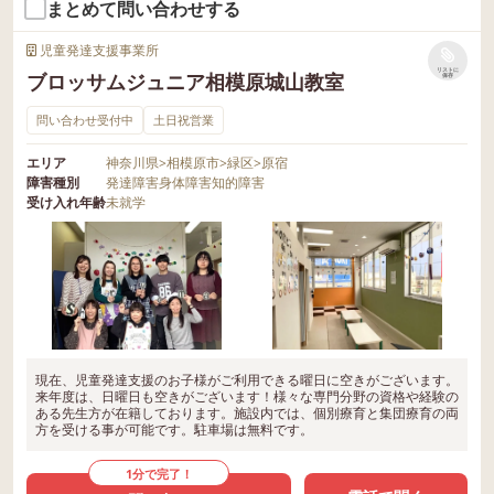
まとめて問い合わせする
児童発達支援事業所
リストに
ブロッサムジュニア相模原城山教室
保存
問い合わせ受付中
土日祝営業
エリア
神奈川県
>
相模原市
>
緑区
>
原宿
障害種別
発達障害
身体障害
知的障害
受け入れ年齢
未就学
現在、児童発達支援のお子様がご利用できる曜日に空きがございます。
来年度は、日曜日も空きがございます！様々な専門分野の資格や経験の
ある先生方が在籍しております。施設内では、個別療育と集団療育の両
方を受ける事が可能です。駐車場は無料です。
1分で完了！