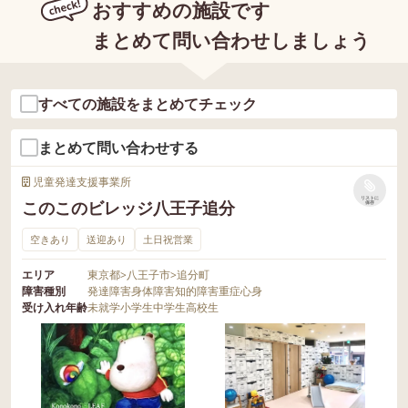
おすすめの施設です
まとめて問い合わせしましょう
すべての施設をまとめてチェック
まとめて問い合わせする
児童発達支援事業所
リストに
このこのビレッジ八王子追分
保存
空きあり
送迎あり
土日祝営業
エリア
東京都
>
八王子市
>
追分町
障害種別
発達障害
身体障害
知的障害
重症心身
受け入れ年齢
未就学
小学生
中学生
高校生