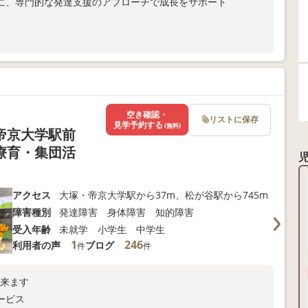
に、専門的な発達支援のアプローチで成長をサポート
ま向けサポートも充実
以下よりお問い合わせください！
空き確認・
リストに保存
見学予約する
(無料)
帝京大学駅前
療育・集団活
アクセス
大塚・帝京大学駅から37m、松が谷駅から745m
障害種別
発達障害 身体障害 知的障害
受入年齢
未就学 小学生 中学生
1
246
利用者の声
ブログ
件
件
出来ます
ービス