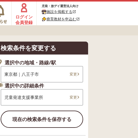
児発・放デイ運営法人向け
施設を掲載する
open_in_new
ログイン
療育教材を申込む
open_in_new
会員登録
検索条件を変更する
選択中の地域・路線/駅
東京都｜八王子市
変更
選択中の詳細条件
児童発達支援事業所
変更
現在の検索条件を保存する