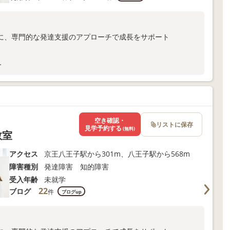
に、専門的な発達支援のアプローチで成長をサポート
ま向けサポートも充実
以下よりお問い合わせください！
空き確認・
リストに保存
見学予約する
(無料)
教室
アクセス
京王八王子駅から301m、八王子駅から568m
障害種別
発達障害 知的障害
受入年齢
未就学
22
ブログ
件
ブログup