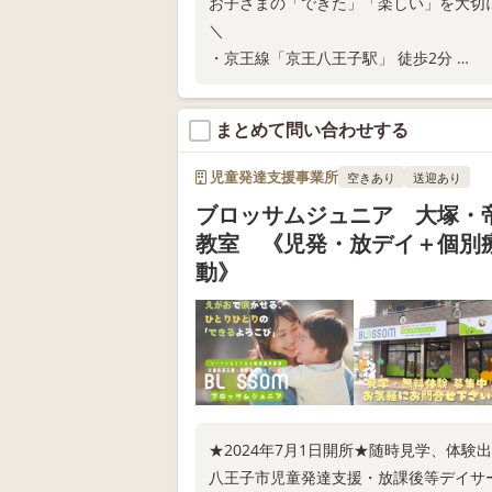
お子さまの「できた」「楽しい」を大切
＼
・京王線「京王八王子駅」 徒歩2分
・ご家庭での関わり方が分かる保護者さ
・保育所等訪問支援
まとめて問い合わせする
教室の空き状況や無料体験については、
児童発達支援事業所
空きあり
送迎あり
ブロッサムジュニア 大塚・
教室 《児発・放デイ＋個別
動》
★2024年7月1日開所★随時見学、体験
八王子市児童発達支援・放課後等デイサ