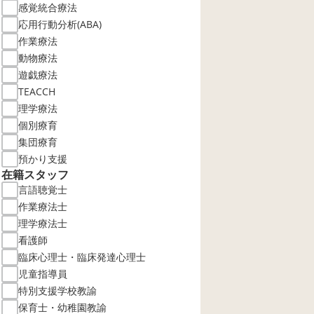
感覚統合療法
応用行動分析(ABA)
作業療法
動物療法
遊戯療法
TEACCH
理学療法
個別療育
集団療育
預かり支援
在籍スタッフ
言語聴覚士
作業療法士
理学療法士
看護師
臨床心理士・臨床発達心理士
児童指導員
特別支援学校教諭
保育士・幼稚園教諭