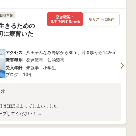
日祝営業
空き確認・
リストに保存
見学予約する
(無料)
生きるための
切に療育いた
アクセス
八王子みなみ野駅から80m、片倉駅から1426m
障害種別
発達障害 知的障害
受入年齢
未就学 小学生
10
ブログ
件
2分
日はほぼ埋まってしまいました。
ープしてください！