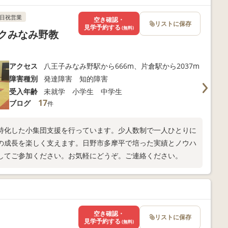
日祝営業
空き確認・
リストに保存
見学予約する
(無料)
クみなみ野教
アクセス
八王子みなみ野駅から666m、片倉駅から2037m
障害種別
発達障害 知的障害
受入年齢
未就学 小学生 中学生
17
ブログ
件
特化した小集団支援を行っています。少人数制で一人ひとりに
の成長を楽しく支えます。日野市多摩平で培った実績とノウハ
してご参加ください。お気軽にどうぞ。ご連絡ください。
空き確認・
リストに保存
見学予約する
(無料)