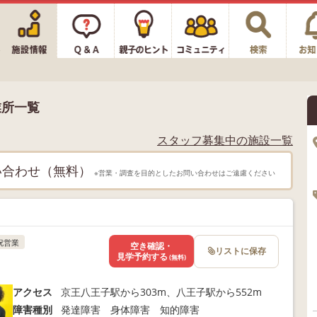
業所一覧
スタッフ募集中の施設一覧
い合わせ（無料）
※営業・調査を目的としたお問い合わせはご遠慮ください
祝営業
空き確認・
リストに保存
見学予約する
(無料)
アクセス
京王八王子駅から303m、八王子駅から552m
障害種別
発達障害 身体障害 知的障害