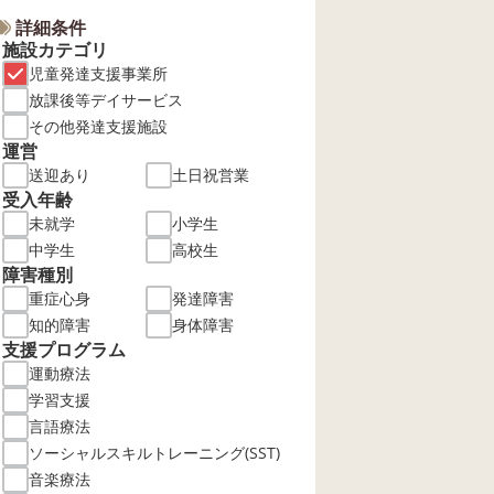
詳細条件
施設カテゴリ
児童発達支援事業所
放課後等デイサービス
その他発達支援施設
運営
送迎あり
土日祝営業
受入年齢
未就学
小学生
中学生
高校生
障害種別
重症心身
発達障害
知的障害
身体障害
支援プログラム
運動療法
学習支援
言語療法
ソーシャルスキルトレーニング(SST)
音楽療法