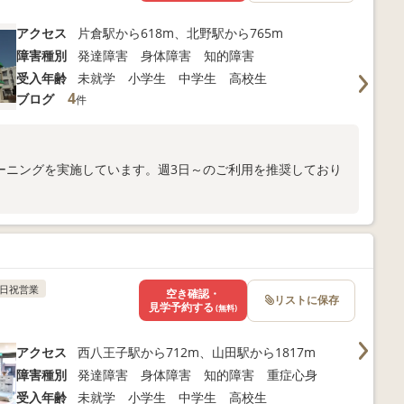
アクセス
片倉駅から618m、北野駅から765m
障害種別
発達障害 身体障害 知的障害
受入年齢
未就学 小学生 中学生 高校生
4
ブログ
件
ーニングを実施しています。週3日～のご利用を推奨しており
日祝営業
空き確認・
リストに保存
見学予約する
(無料)
アクセス
西八王子駅から712m、山田駅から1817m
障害種別
発達障害 身体障害 知的障害 重症心身
受入年齢
未就学 小学生 中学生 高校生