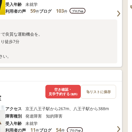
受入年齢
未就学
59
103
利用者の声
ブログ
件
件
ブログup
ィで良質な運動機会を。
より徒歩7分
さい。
空き確認・
リストに保存
見学予約する
(無料)
室
アクセス
京王八王子駅から267m、八王子駅から388m
障害種別
発達障害 知的障害
受入年齢
未就学
11
54
利用者の声
ブログ
件
件
ブログup