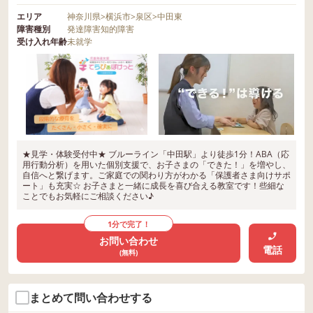
エリア
神奈川県
>
横浜市
>
泉区
>
中田東
障害種別
発達障害
知的障害
受け入れ年齢
未就学
★見学・体験受付中★ ブルーライン「中田駅」より徒歩1分！ABA（応
用行動分析）を用いた個別支援で、お子さまの「できた！」を増やし、
自信へと繋げます。ご家庭での関わり方がわかる「保護者さま向けサポ
ート」も充実☆ お子さまと一緒に成長を喜び合える教室です！些細な
ことでもお気軽にご相談ください♪
1分で完了！
お問い合わせ
電話
(無料)
まとめて問い合わせする