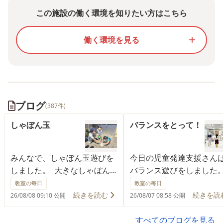
この施設の働く環境を知りたい方はこちら
働く環境を見る
add
ブログ
(387件)
しゃぼん玉
バランスをとって！
みんなで、しゃぼん玉遊びを
今日の児童発達支援さん
しました。 大きなしゃぼん
バランス遊びをしました
玉や小さなしゃぼん玉が風に
頭の上に物をのせ、落と
教室の毎日
教室の毎日
のって、ふわふわ飛んでいき
に１本道を歩きます。 最
続きを読む
続きを読
26/08/08 09:10 公開
26/08/07 08:58 公開
ました。 みんな「キレイ」
は、ガムテープの芯を頭
「もう１回！！」と大喜び。
に乗せました。 レベルア
すべてのブログを見る