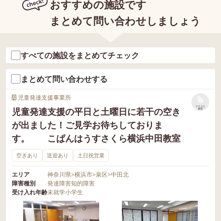
おすすめの施設です
まとめて問い合わせしましょう
すべての施設をまとめてチェック
まとめて問い合わせする
児童発達支援事業所
リストに
児童発達支援の平日と土曜日に若干の空き
保存
が出ました！ご見学お待ちしておりま
す。 こぱんはうすさくら横浜中田教室
空きあり
送迎あり
土日祝営業
エリア
神奈川県
>
横浜市
>
泉区
>
中田北
障害種別
発達障害
知的障害
受け入れ年齢
未就学
小学生