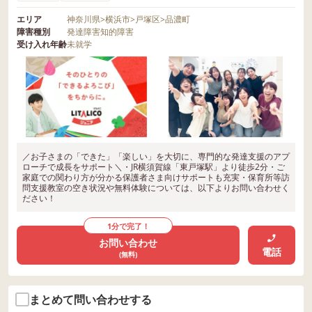
エリア
神奈川県
>
横浜市
>
戸塚区
>
品濃町
障害種別
発達障害
知的障害
受け入れ年齢
未就学
／お子さまの「できた」「楽しい」を大切に、専門的な発達支援のアプ
ローチで成長をサポート＼・JR横須賀線「東戸塚駅」より徒歩2分・ご
家庭での関わり方が分かる保護者さま向けサポートも充実・保育所等訪
問支援教室の空き状況や無料体験については、以下よりお問い合わせく
ださい！
1分で完了！
お問い合わせ
電話
(無料)
まとめて問い合わせする