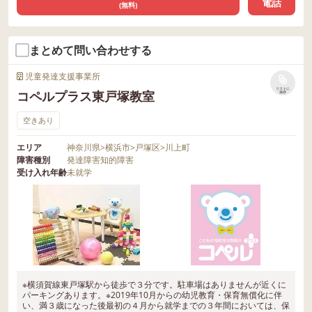
電話
(無料)
まとめて問い合わせする
児童発達支援事業所
リストに
コペルプラス東戸塚教室
保存
空きあり
エリア
神奈川県
>
横浜市
>
戸塚区
>
川上町
障害種別
発達障害
知的障害
受け入れ年齢
未就学
※横須賀線東戸塚駅から徒歩で３分です。駐車場はありませんが近くに
パーキングあります。※2019年10月からの幼児教育・保育無償化に伴
い、満３歳になった後最初の４月から就学までの３年間においては、保