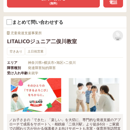
電話
(無料)
まとめて問い合わせする
児童発達支援事業所
リストに
LITALICOジュニア二俣川教室
保存
空きあり
土日祝営業
エリア
神奈川県
>
横浜市
>
旭区
>
二俣川
障害種別
発達障害
知的障害
受け入れ年齢
未就学
／お子さまの「できた」「楽しい」を大切に、専門的な発達支援のアプ
ローチで成長をサポート＼・相鉄線「二俣川駅」より徒歩6分・ご家庭
での関わり方が分かる保護者さま向けサポートも充実・保育所等訪問支