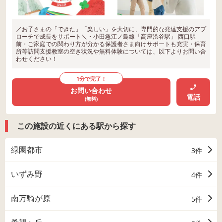
／お子さまの「できた」「楽しい」を大切に、専門的な発達支援のアプ
ローチで成長をサポート＼・小田急江ノ島線「高座渋谷駅」 西口駅
前・ご家庭での関わり方が分かる保護者さま向けサポートも充実・保育
所等訪問支援教室の空き状況や無料体験については、以下よりお問い合
わせください！
1分で完了！
お問い合わせ
電話
(無料)
この施設の近くにある駅から探す
緑園都市
3件
いずみ野
4件
南万騎が原
5件