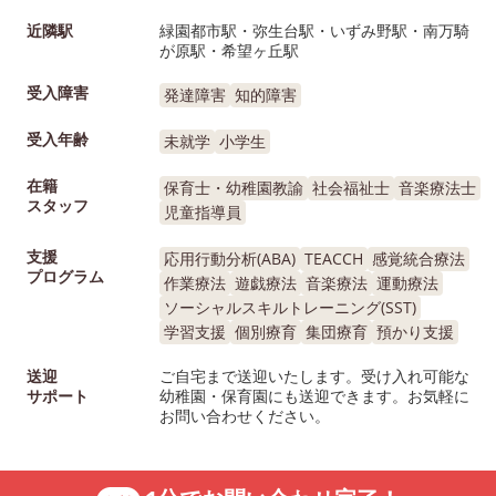
近隣駅
緑園都市駅・弥生台駅・いずみ野駅・南万騎
が原駅・希望ヶ丘駅
受入障害
発達障害
知的障害
受入年齢
未就学
小学生
在籍
保育士・幼稚園教諭
社会福祉士
音楽療法士
スタッフ
児童指導員
支援
応用行動分析(ABA)
TEACCH
感覚統合療法
プログラム
作業療法
遊戯療法
音楽療法
運動療法
ソーシャルスキルトレーニング(SST)
学習支援
個別療育
集団療育
預かり支援
送迎
ご自宅まで送迎いたします。受け入れ可能な
サポート
幼稚園・保育園にも送迎できます。お気軽に
お問い合わせください。