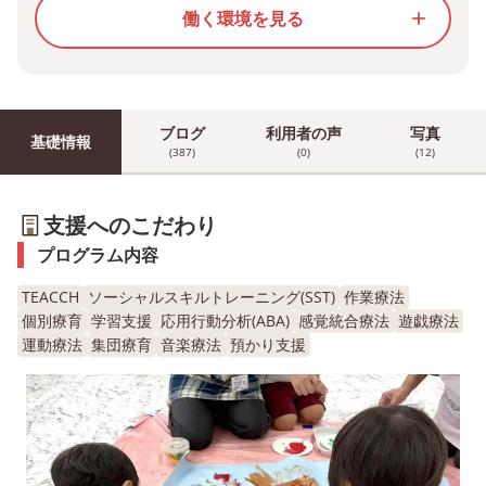
働く環境を見る
add
ブログ
利用者の声
写真
基礎情報
(387)
(0)
(12)
支援へのこだわり
プログラム内容
TEACCH
ソーシャルスキルトレーニング(SST)
作業療法
個別療育
学習支援
応用行動分析(ABA)
感覚統合療法
遊戯療法
運動療法
集団療育
音楽療法
預かり支援