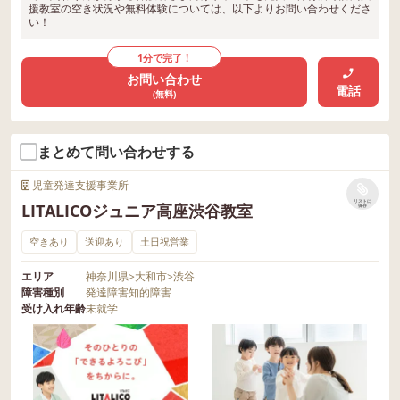
援教室の空き状況や無料体験については、以下よりお問い合わせくださ
い！
1分で完了！
お問い合わせ
電話
(無料)
まとめて問い合わせする
児童発達支援事業所
リストに
LITALICOジュニア高座渋谷教室
保存
空きあり
送迎あり
土日祝営業
エリア
神奈川県
>
大和市
>
渋谷
障害種別
発達障害
知的障害
受け入れ年齢
未就学