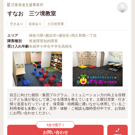
児童発達支援事業所
リストに
すなお 三ツ境教室
保存
空きあり
送迎あり
土日祝営業
エリア
神奈川県
>
横浜市
>
瀬谷区
>
阿久和西一丁目
障害種別
発達障害
知的障害
受け入れ年齢
未就学
小学生
中学生
高校生
自立に向けた個別・集団プログラム、コミュニーション力の向上を目標
に子ども達が安心して過ごせる環境を整えています。土曜日営業・行き
帰り送迎を行っています。保育園・幼稚園に通いながら併用しているご
利用者様も多数います。見学・体験・ご相談も随時受付中です。お気軽
にお問い合わせください。
1分で完了！
お問い合わせ