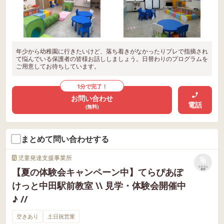
年少から幼稚園に行きたいけど、落ち着きがなかったりプレで指摘され
て悩んでいる保護者の皆様お話ししましょう。日替わりのプログラムを
ご用意してお待ちしています。
1分で完了！
お問い合わせ
電話
(無料)
まとめて問い合わせする
児童発達支援事業所
リストに
【夏の体験会キャンペーン中】てらぴあぽ
保存
けっと中田駅前教室 \\ 見学・体験会開催中
♪ //
空きあり
土日祝営業