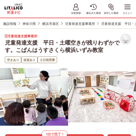
施設情報
神奈川県
横浜市泉区
児童発達支援事業所
児童発達支援 平日・
児童発達支援事業所
児童発達支援 平日・土曜空きが残りわずかで
リストに
保存
す。こぱんはうすさくら横浜いずみ教室
空きあり
送迎あり
土日祝営業
1分で完了！