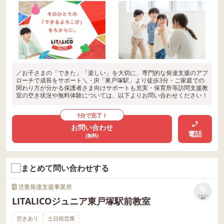
／お子さまの「できた」「楽しい」を大切に、専門的な発達支援のアプ
ローチで成長をサポート＼・JR「東戸塚駅」より徒歩3分・ご家庭での
関わり方が分かる保護者さま向けサポートも充実・保育所等訪問支援教
室の空き状況や無料体験については、以下よりお問い合わせください！
1分で完了！
お問い合わせ
電話
(無料)
まとめて問い合わせする
児童発達支援事業所
リストに
LITALICOジュニア東戸塚駅前教室
保存
空きあり
土日祝営業