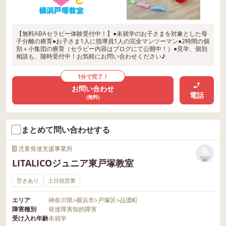
【無料ABAセラピー体験受付中！】●未就学のお子さまを対象とした母
子分離の療育●お子さま1人に指導員1人の完全マンツーマン●2時間の個
別＋小集団の療育（セラピー内容はブログにて公開中！）●見学、個別
相談も、随時受付中！お気軽にお問い合わせください♪
1分で完了！
お問い合わせ
電話
(無料)
まとめて問い合わせする
児童発達支援事業所
リストに
LITALICOジュニア東戸塚教室
保存
空きあり
土日祝営業
エリア
神奈川県
>
横浜市
>
戸塚区
>
品濃町
障害種別
発達障害
知的障害
受け入れ年齢
未就学