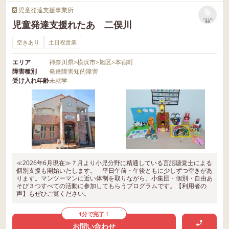
児童発達支援事業所
リストに
児童発達支援れたあ 二俣川
保存
空きあり
土日祝営業
エリア
神奈川県
>
横浜市
>
旭区
>
本宿町
障害種別
発達障害
知的障害
受け入れ年齢
未就学
≪2026年6月現在≫７月より小児分野に精通している言語聴覚士による
個別支援も開始いたします。 平日午前・午後ともに少しずつ空きがあ
ります。マンツーマンに近い体制を取りながら、小集団・個別・自由あ
そび３つすべての活動に参加してもらうプログラムです。【利用者の
声】もぜひご覧ください。
1分で完了！
お問い合わせ