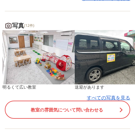
追いかけたり、手でつかもう
プしていき、最後は絵本
としたりしながら、笑顔いっ
の上のせました。 「がん
ぱいの時間になりました。
れ！！」 と途中で落とし
写真
(12件)
まうと、お友達を応援す
も。 とても素敵な姿でし
た。
明るくて広い教室
送迎があります
すべての写真を見る
教室の雰囲気について問い合わせる