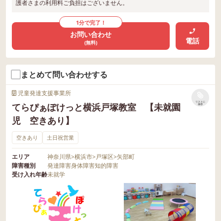
護者さまの利用料ご負担はございません。
1分で完了！
お問い合わせ
電話
(無料)
まとめて問い合わせする
児童発達支援事業所
リストに
てらぴぁぽけっと横浜戸塚教室 【未就園
保存
児 空きあり】
空きあり
土日祝営業
エリア
神奈川県
>
横浜市
>
戸塚区
>
矢部町
障害種別
発達障害
身体障害
知的障害
受け入れ年齢
未就学