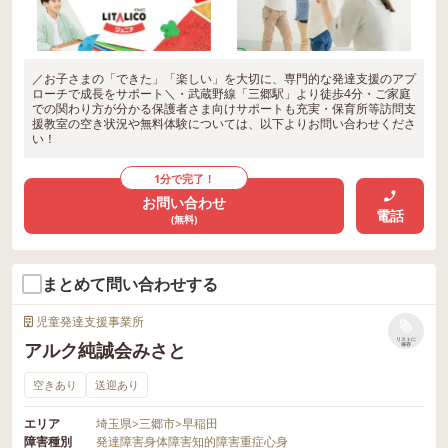
／お子さまの「できた」「楽しい」を大切に、専門的な発達支援のアプ
ローチで成長をサポート＼・武蔵野線「三郷駅」より徒歩4分・ご家庭
での関わり方が分かる保護者さま向けサポートも充実・保育所等訪問支
援教室の空き状況や無料体験については、以下よりお問い合わせくださ
い！
1分で完了！
お問い合わせ
電話
(無料)
まとめて問い合わせする
児童発達支援事業所
リストに
アルク純誠会みさと
保存
空きあり
送迎あり
エリア
埼玉県
>
三郷市
>
早稲田
障害種別
発達障害
身体障害
知的障害
重症心身