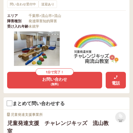
問い合わせ受付中
送迎あり
エリア
千葉県
>
流山市
>
流山
障害種別
発達障害
知的障害
受け入れ年齢
未就学
1分で完了！
お問い合わせ
電話
(無料)
まとめて問い合わせする
児童発達支援事業所
リストに
児童発達支援 チャレンジキッズ 流山教
保存
室