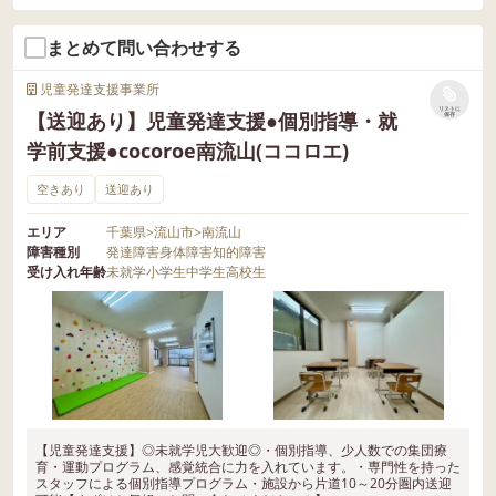
まとめて問い合わせする
児童発達支援事業所
リストに
【送迎あり】児童発達支援●個別指導・就
保存
学前支援●cocoroe南流山(ココロエ)
空きあり
送迎あり
エリア
千葉県
>
流山市
>
南流山
障害種別
発達障害
身体障害
知的障害
受け入れ年齢
未就学
小学生
中学生
高校生
【児童発達支援】◎未就学児大歓迎◎・個別指導、少人数での集団療
育・運動プログラム、感覚統合に力を入れています。・専門性を持った
スタッフによる個別指導プログラム・施設から片道10～20分圏内送迎