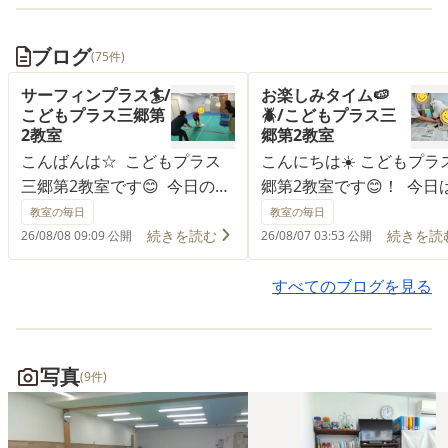
ブログ
(75件)
サーフィンプラス🏄️/
お楽しみタイム🍉
こどもプラス三郷第
🪲/こどもプラス三
2教室
郷第2教室
こんばんは☆ こどもプラス
こんにちは☀️ こどもプラ
三郷第2教室です😊 今日の活
郷第2教室です😊！ 今日
動はサーフィンプラス🏄️ 床
動終わりにお楽しみタイ
教室の毎日
教室の毎日
を滑るタオルの上でサーフィ
設け、職員が連れてきて
続きを読む
続きを読
26/08/08 09:09 公開
26/08/07 03:53 公開
ンの姿勢を保ちます！ そして
たカブトムシと触れ合い
ここからが「プラス➕️」 飛ん
た😊🎵 入室時からワク
すべてのブログを見る
でくる球を避けるミッション
してた子どもたち♡ 真正
の追加です😁 目と手足の協
ら覗き込んだり優しく触
応を図り、反射神経と平衡感
り✨️ とてもいい経験にな
写真
(9件)
覚も強化できます✨️ 〇運動遊
した🎵 〇運動遊びと療育
びと療育支援 こどもプラス
援 こどもプラス三郷第
三郷第２教室 〇児童発達支
室 〇児童発達支援・放課