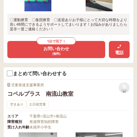
〇運動療育 〇集団療育 〇送迎ありお子様にとって大切な時期をより
良い時間にできるようサポートしてまいります！お悩みがありましたら
是非一度ご連絡ください！
1分で完了！
お問い合わせ
電話
(無料)
まとめて問い合わせする
児童発達支援事業所
リストに
コペルプラス 南流山教室
保存
空きあり
土日祝営業
エリア
千葉県
>
流山市
>
南流山
障害種別
発達障害
知的障害
受け入れ年齢
未就学
小学生