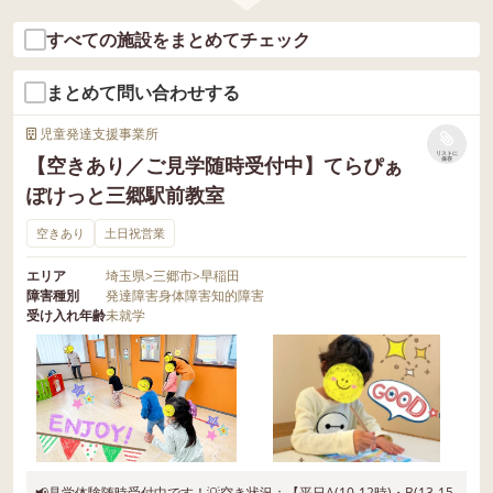
すべての施設をまとめてチェック
まとめて問い合わせする
児童発達支援事業所
リストに
【空きあり／ご見学随時受付中】てらぴぁ
保存
ぽけっと三郷駅前教室
空きあり
土日祝営業
エリア
埼玉県
>
三郷市
>
早稲田
障害種別
発達障害
身体障害
知的障害
受け入れ年齢
未就学
📢見学体験随時受付中です！💡空き状況：【平日A(10-12時)・B(13-15