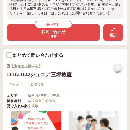
時)クール】に比較的スムーズなご案内枠がございます。📆月曜～土曜※
祝日も開所🚃JR三郷駅北口徒歩1分🚗専用駐車場あり🍀小さな「でき
た！」を一緒に。まずは一度、お気軽にお問い合わせください😊
1分で完了！
お問い合わせ
電話
(無料)
まとめて問い合わせする
児童発達支援事業所
リストに
LITALICOジュニア三郷教室
保存
空きあり
土日祝営業
エリア
埼玉県
>
三郷市
>
三郷
障害種別
発達障害
知的障害
受け入れ年齢
未就学