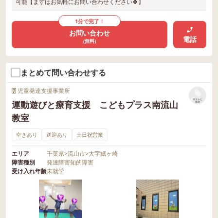
可能【まずはお気軽にお問い合わせください🍀】
1分で完了！
お問い合わせ
電話
(無料)
まとめて問い合わせする
児童発達支援事業所
リストに
運動遊びと療育支援 こどもプラス南流山
保存
教室
空きあり
送迎あり
土日祝営業
エリア
千葉県
>
流山市
>
大字鰭ヶ崎
障害種別
発達障害
知的障害
受け入れ年齢
未就学