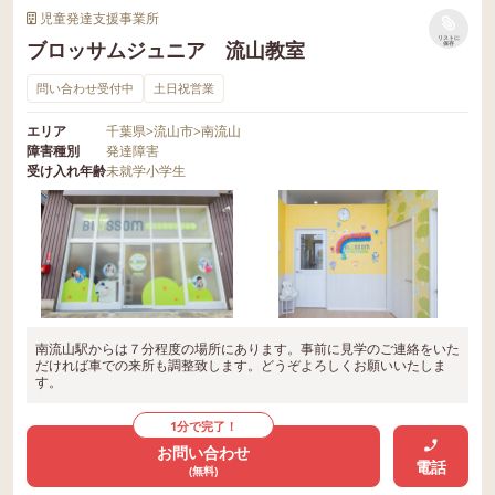
児童発達支援事業所
リストに
ブロッサムジュニア 流山教室
保存
問い合わせ受付中
土日祝営業
エリア
千葉県
>
流山市
>
南流山
障害種別
発達障害
受け入れ年齢
未就学
小学生
南流山駅からは７分程度の場所にあります。事前に見学のご連絡をいた
だければ車での来所も調整致します。どうぞよろしくお願いいたしま
す。
1分で完了！
お問い合わせ
電話
(無料)