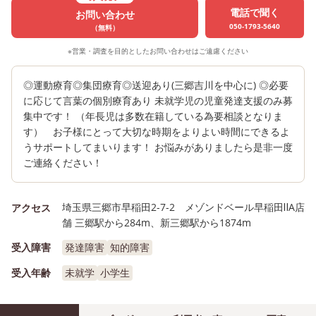
電話で聞く
お問い合わせ
050-1793-5640
（無料）
※営業・調査を目的としたお問い合わせはご遠慮ください
◎運動療育◎集団療育◎送迎あり(三郷吉川を中心に) ◎必要
に応じて言葉の個別療育あり 未就学児の児童発達支援のみ募
集中です！ （年長児は多数在籍している為要相談となりま
す） お子様にとって大切な時期をよりよい時間にできるよ
うサポートしてまいります！ お悩みがありましたら是非一度
ご連絡ください！
埼玉県三郷市早稲田2-7-2 メゾンドベール早稲田ⅡA店
アクセス
舗 三郷駅から284m、新三郷駅から1874m
受入障害
発達障害
知的障害
受入年齢
未就学
小学生