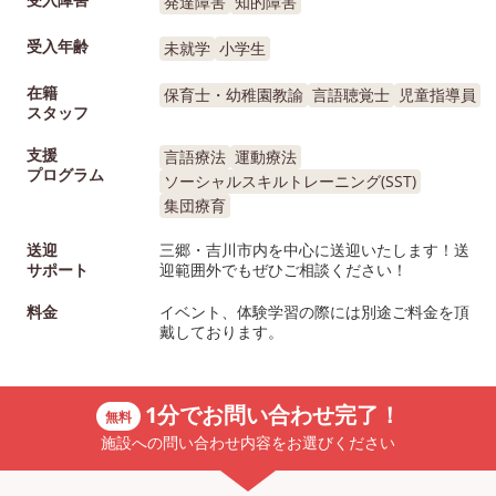
発達障害
知的障害
受入年齢
未就学
小学生
在籍
保育士・幼稚園教諭
言語聴覚士
児童指導員
スタッフ
支援
言語療法
運動療法
プログラム
ソーシャルスキルトレーニング(SST)
集団療育
送迎
三郷・吉川市内を中心に送迎いたします！送
サポート
迎範囲外でもぜひご相談ください！
料金
イベント、体験学習の際には別途ご料金を頂
戴しております。
1分でお問い合わせ完了！
無料
施設への問い合わせ内容をお選びください