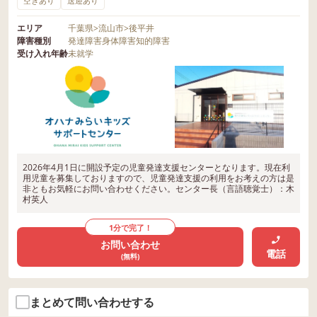
空きあり
送迎あり
エリア
千葉県
>
流山市
>
後平井
障害種別
発達障害
身体障害
知的障害
受け入れ年齢
未就学
2026年4月1日に開設予定の児童発達支援センターとなります。現在利
用児童を募集しておりますので、児童発達支援の利用をお考えの方は是
非ともお気軽にお問い合わせください。センター長（言語聴覚士）：木
村英人
1分で完了！
お問い合わせ
電話
(無料)
まとめて問い合わせする