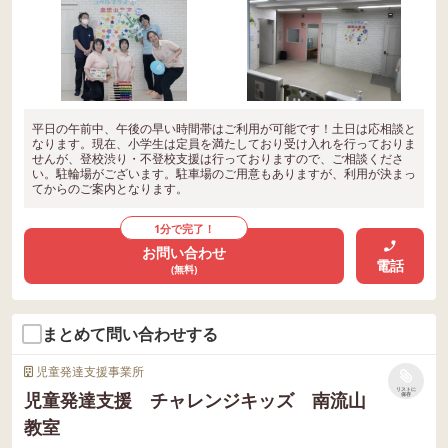
平日の午前中、午後の早い時間帯はご利用が可能です！土日は応相談と
なります。現在、小学生は定員を満たしており受け入れを行っておりま
せんが、登校渋り・不登校支援は行っておりますので、ご相談くださ
い。駐輪場がございます。駐車場のご用意もありますが、利用が決まっ
てからのご案内となります。
1分で完了！
お問い合わせ
電話
(無料)
まとめて問い合わせする
児童発達支援事業所
リストに
児童発達支援 チャレンジキッズ 南流山
保存
教室