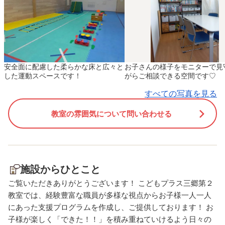
援・放課後等デイサービス 〇
デイサービス 〇〒341-00
〒341-0018 埼玉県三郷市早
埼玉県三郷市早稲田2-7-2
稲田2-7-2 メゾンドベール早
ゾンドベール早稲田ⅡA店
稲田ⅡA店舗 〇TEL：050-
〇TEL：050-1793-5640
1793-5640
安全面に配慮した柔らかな床と広々と
お子さんの様子をモニターで見
した運動スペースです！
がらご相談できる空間です♡
すべての写真を見る
教室の雰囲気について問い合わせる
施設からひとこと
ご覧いただきありがとうございます！ こどもプラス三郷第２
教室では、経験豊富な職員が多様な視点からお子様一人一人
にあった支援プログラムを作成し、ご提供しております！ お
子様が楽しく「できた！！」を積み重ねていけるよう日々の