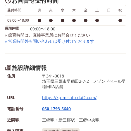
お問合せ受付時間
受付時間
月
火
水
木
金
土
日
祝
09:00〜18:00
長期休暇
09:00〜18:00
※ 療育時間は、直接事業所にお問合せください
※ 営業時間外も問い合わせは受け付けております
施設詳細情報
住所
〒341-0018
埼玉県三郷市早稲田2-7-2 メゾンドベール早
稲田ⅡA店舗
URL
https://kp-misato-dai2.com/
電話番号
050-1793-5640
近隣駅
三郷駅・新三郷駅・三郷中央駅
受入障害