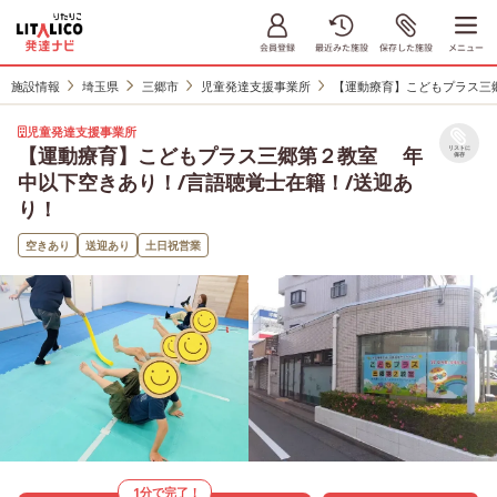
施設情報
埼玉県
三郷市
児童発達支援事業所
【運動療育】こどもプラス三
児童発達支援事業所
【運動療育】こどもプラス三郷第２教室 年
リストに
保存
中以下空きあり！/言語聴覚士在籍！/送迎あ
り！
空きあり
送迎あり
土日祝営業
1分で完了！