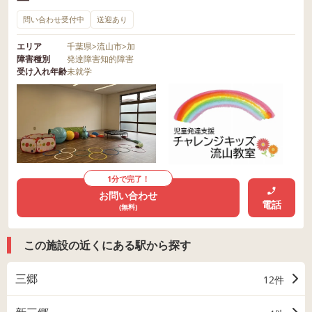
問い合わせ受付中
送迎あり
エリア
千葉県
>
流山市
>
加
障害種別
発達障害
知的障害
受け入れ年齢
未就学
1分で完了！
お問い合わせ
電話
(無料)
この施設の近くにある駅から探す
三郷
12件