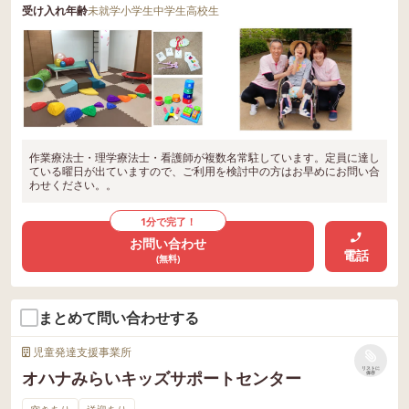
受け入れ年齢
未就学
小学生
中学生
高校生
作業療法士・理学療法士・看護師が複数名常駐しています。定員に達し
ている曜日が出ていますので、ご利用を検討中の方はお早めにお問い合
わせください。。
1分で完了！
お問い合わせ
電話
(無料)
まとめて問い合わせする
児童発達支援事業所
リストに
オハナみらいキッズサポートセンター
保存