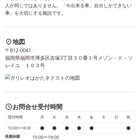
達☺ 自分たちで体験すること
みんな真剣な表情でボー
人が同じではありません。「今出来る事、自分しかできない
で新たに気づけた事も多かっ
動きを追いかけました👀💦
事」を大切にする施設です。
たようです🌱 道行く地域の人
ャッチする子、ピンポン
とも挨拶を交わしたりと、地
落とす子と役割分担も行
域交流にもなった一日でした
全員が協力して活動に取
引き続き活動の紹介をブログ
んでくれたようにも感じ
地図
で行っていきます、楽しみに
た✨ 引き続き活動の紹介
〒812-0041
お待ちください🌸 ----------------
ログで行っていきます、
福岡県福岡市博多区吉塚3丁目３０番１号メゾン・ド・ソ
------------------------------------------
みにお待ちください🌸 -------
レイユ １０３号
------------------------------- ◆新規
-------------------------------------
ご利用者さま募集！ ご利用者
-----------------------------------
さまを随時募集しており、見
新規ご利用者さま募集！ 
学も随時承っております。 興
用者さまを随時募集して
味のある方は、お気軽にお問
り、見学も随時承ってお
お問合せ受付時間
い合わせください！
す。 興味のある方は、お
受付時間
月
火
水
木
金
土
日
祝
にお問い合わせください
10:00〜18:00
長期休暇
10:00〜18:00