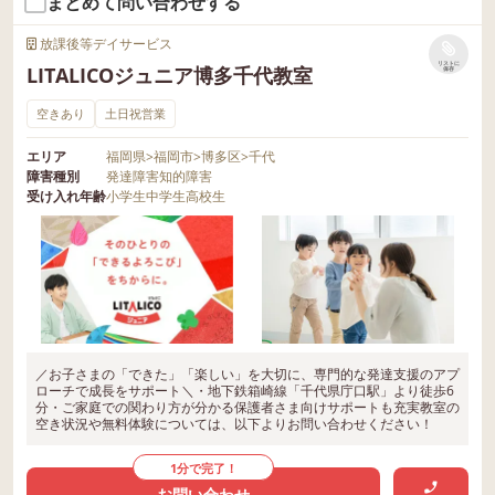
まとめて問い合わせする
放課後等デイサービス
リストに
LITALICOジュニア博多千代教室
保存
空きあり
土日祝営業
エリア
福岡県
>
福岡市
>
博多区
>
千代
障害種別
発達障害
知的障害
受け入れ年齢
小学生
中学生
高校生
／お子さまの「できた」「楽しい」を大切に、専門的な発達支援のアプ
ローチで成長をサポート＼・地下鉄箱崎線「千代県庁口駅」より徒歩6
分・ご家庭での関わり方が分かる保護者さま向けサポートも充実教室の
空き状況や無料体験については、以下よりお問い合わせください！
1分で完了！
お問い合わせ