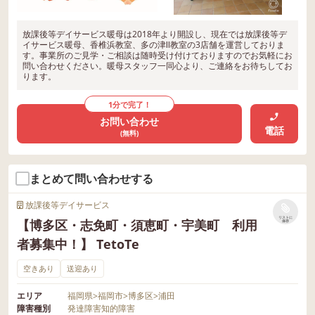
放課後等デイサービス暖母は2018年より開設し、現在では放課後等デ
イサービス暖母、香椎浜教室、多の津Ⅱ教室の3店舗を運営しておりま
す。事業所のご見学・ご相談は随時受け付けておりますのでお気軽にお
問い合わせください。暖母スタッフ一同心より、ご連絡をお待ちしてお
ります。
1分で完了！
お問い合わせ
電話
(無料)
まとめて問い合わせする
放課後等デイサービス
リストに
【博多区・志免町・須恵町・宇美町 利用
保存
者募集中！】 TetoTe
空きあり
送迎あり
エリア
福岡県
>
福岡市
>
博多区
>
浦田
障害種別
発達障害
知的障害