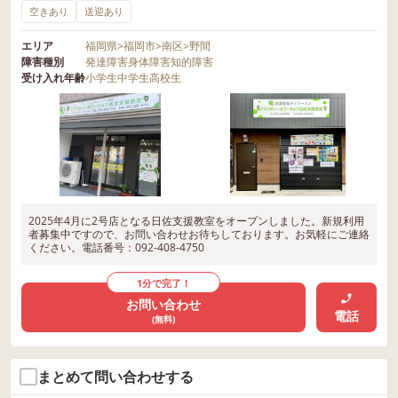
空きあり
送迎あり
エリア
福岡県
>
福岡市
>
南区
>
野間
障害種別
発達障害
身体障害
知的障害
受け入れ年齢
小学生
中学生
高校生
2025年4月に2号店となる日佐支援教室をオープンしました。新規利用
者募集中ですので、お問い合わせお待ちしております。お気軽にご連絡
ください。電話番号：092-408-4750
1分で完了！
お問い合わせ
電話
(無料)
まとめて問い合わせする