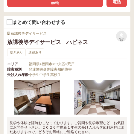
電話
(無料)
まとめて問い合わせする
放課後等デイサービス
リストに
放課後等デイサービス ハピネス
保存
空きあり
送迎あり
エリア
福岡県
>
福岡市
>
中央区
>
荒戸
障害種別
発達障害
身体障害
知的障害
受け入れ年齢
小学生
中学生
高校生
見学や体験は随時おこなっております。ご質問や見学希望など、お気軽
にお問合せ下さい。２０２６年度新１年生の受け入れも含め利用枠はま
だありますので、どうぞお気軽にご連絡ください。