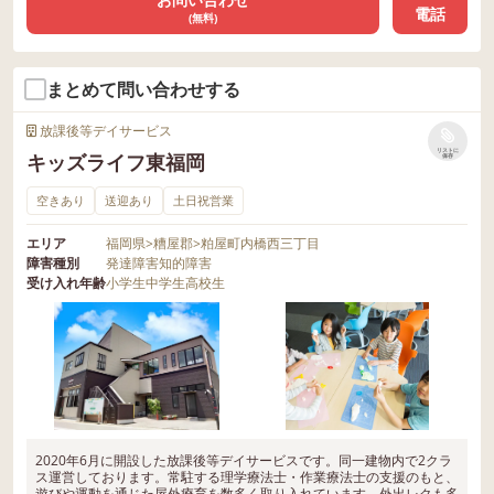
電話
(無料)
まとめて問い合わせする
放課後等デイサービス
リストに
キッズライフ東福岡
保存
空きあり
送迎あり
土日祝営業
エリア
福岡県
>
糟屋郡
>
粕屋町内橋西三丁目
障害種別
発達障害
知的障害
受け入れ年齢
小学生
中学生
高校生
2020年6月に開設した放課後等デイサービスです。同一建物内で2クラ
ス運営しております。常駐する理学療法士・作業療法士の支援のもと、
遊びや運動を通じた屋外療育を数多く取り入れています。外出レクも多