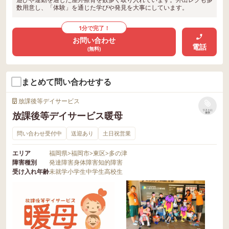
数用意し、「体験」を通じた学びや発見を大事にしています。
1分で完了！
お問い合わせ
電話
(無料)
まとめて問い合わせする
放課後等デイサービス
リストに
放課後等デイサービス暖母
保存
問い合わせ受付中
送迎あり
土日祝営業
エリア
福岡県
>
福岡市
>
東区
>
多の津
障害種別
発達障害
身体障害
知的障害
受け入れ年齢
未就学
小学生
中学生
高校生