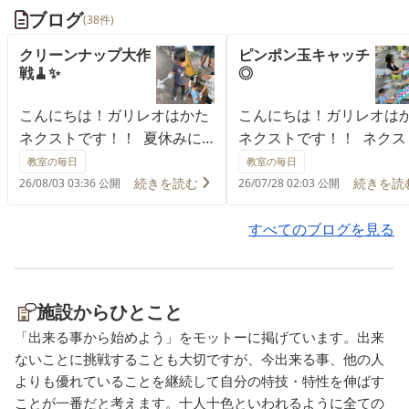
ブログ
(38件)
クリーンナップ大作
ピンポン玉キャッチ
戦🧹✨
◎
こんにちは！ガリレオはかた
こんにちは！ガリレオは
ネクストです！！ 夏休みに
ネクストです！！ ネクス
入る前に、子ども達と近所の
では火曜日にビジョント
教室の毎日
教室の毎日
清掃活動を行いました！ トン
ニングを実施しています 
続きを読む
続きを読
26/08/03 03:36 公開
26/07/28 02:03 公開
グを使って空き缶やビニール
も達が飽きず、楽しんで
袋など大小さまざまなごみを
ーニングに取り組んで貰
すべてのブログを見る
拾います 普段歩いている道も
ように職員は様々な工夫
よく目を凝らすとごみが沢
っています(^^♪ 今回行
山… ごみがある事は悲しい事
は凸凹の板にピンポン玉
施設からひとこと
実ですが、清掃をした後はす
としてキャッチするゲー
「出来る事から始めよう」をモットーに掲げています。出来
っきりした気持ちと「ポイ捨
す！ ピンポン玉の動きは
ないことに挑戦することも大切ですが、今出来る事、他の人
てはよくないね！」とルール
則なのでどこに落ちるか
よりも優れていることを継続して自分の特技・特性を伸ばす
やマナーを再確認した子ども
分かりません…！！！な
ことが一番だと考えます。十人十色といわれるように全ての