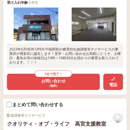
受け入れ年齢
小学生
2023年6月NEW OPEN !!!!福岡初の療育特化放課後等デイサービスの事
業所が博多区に誕生します！見学・お問い合わせお気軽にどうぞ。土曜
日・夏休み等の休校日は10時～16時30分お預かりの療育を取り入れて
おります。！！！
1分で完了！
お問い合わせ
電話
(無料)
まとめて問い合わせする
放課後等デイサービス
リストに
クオリティ・オブ・ライフ 高宮支援教室
保存