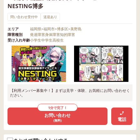
NESTING博多
問い合わせ受付中
送迎あり
エリア
福岡県
>
福岡市
>
博多区
>
美野島
障害種別
発達障害
身体障害
知的障害
受け入れ年齢
小学生
中学生
高校生
【利用メンバー募集中！】まずは見学・体験、お気軽にお問い合わせく
ださい。
1分で完了！
お問い合わせ
電話
(無料)