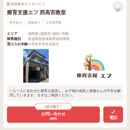
放課後等デイサービス
リストに
療育支援エフ 西高宮教室
保存
空きあり
送迎あり
土日祝営業
エリア
福岡県
>
福岡市
>
南区
>
市崎
障害種別
発達障害
身体障害
知的障害
受け入れ年齢
小学生
中学生
高校生
一人一人に合わせた療育を提供し、お子様の成長と親御さんの不安を解
消していきます。まずはご相談ください。
1分で完了！
お問い合わせ
電話
(無料)