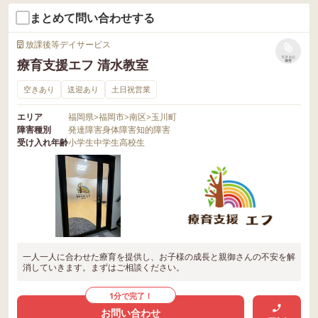
まとめて問い合わせする
放課後等デイサービス
リストに
療育支援エフ 清水教室
保存
空きあり
送迎あり
土日祝営業
エリア
福岡県
>
福岡市
>
南区
>
玉川町
障害種別
発達障害
身体障害
知的障害
受け入れ年齢
小学生
中学生
高校生
一人一人に合わせた療育を提供し、お子様の成長と親御さんの不安を解
消していきます。まずはご相談ください。
1分で完了！
お問い合わせ