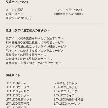
発達ナビについて
よくある質問
リンク・引用について
お問い合わせ
利用者さまへのお願い
運営からのお知らせ
児発・放デイ運営法人の皆さまへ
放デイ・児発の業務を効率化する請求ソフト
利用者募集や広報に役立つ情報発信サービス
スタッフ育成に役立つオンライン研修サービス
現場ですぐに使える支援プログラムサービス
児発放デイの開業支援サービス
資金繰りを助ける早期入金サービス
事業譲渡・売買を助けるM&A仲介サービス
関連サイト
LITALICOホーム
企業情報はこちら
LITALICOワークス
LITALICO仕事ナビ
LITALICOキャリア
LITALICOジュニア
LITALICOワンダー
LITALICOライフ
LITALICO教育ソフト
LITALICO発達特性検査
LITALICO高等学院
LITALICOレジデンス
LITALICO研究所