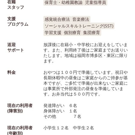
在籍
保育士・幼稚園教諭
児童指導員
スタッフ
支援
感覚統合療法
音楽療法
プログラム
ソーシャルスキルトレーニング(SST)
学習支援
個別療育
集団療育
送迎
放課後に在籍小・中学校にお迎えをしていま
サポート
す。また、利用終了後はご家庭までお送りい
たします。地域は福岡市博多区・東区に限り
ます。
料金
おやつは１００円で準備しています。祝日や
長期休暇中の昼食はご家庭からのご持参が基
本ですが、ご多忙で準備が出来ないご家庭に
は事業所で外部発注の昼食を準備していま
す。お弁当代は５００円です。
現在の利用者
発達障がい ６名
(障害別)
身体障がい １名
その他 ７名
現在の利用者
小学生１２名 中学生２名
(年齢別)