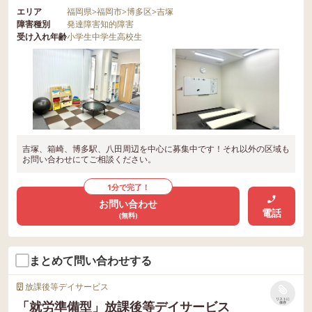
エリア
福岡県
>
福岡市
>
博多区
>
吉塚
障害種別
発達障害
知的障害
受け入れ年齢
小学生
中学生
高校生
吉塚、箱崎、博多駅、八田周辺を中心に募集中です！それ以外の区域も
お問い合わせにてご相談ください。
1分で完了！
お問い合わせ
電話
(無料)
まとめて問い合わせする
放課後等デイサービス
リストに
「就労準備型」放課後等デイサービス
保存