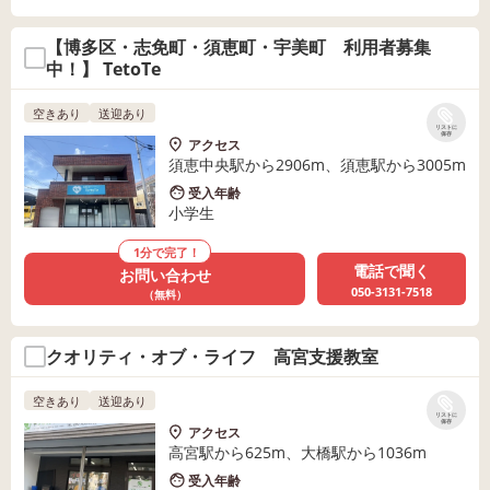
【博多区・志免町・須恵町・宇美町 利用者募集
中！】 TetoTe
空きあり
送迎あり
リストに
保存
アクセス
須恵中央駅から2906m、須恵駅から3005m
受入年齢
小学生
1分で完了！
電話で聞く
お問い合わせ
050-3131-7518
（無料）
クオリティ・オブ・ライフ 高宮支援教室
空きあり
送迎あり
リストに
保存
アクセス
高宮駅から625m、大橋駅から1036m
受入年齢