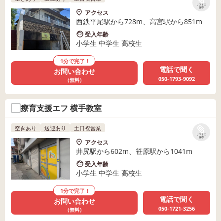
リストに
保存
アクセス
西鉄平尾駅から728m、高宮駅から851m
受入年齢
小学生 中学生 高校生
1分で完了！
電話で聞く
お問い合わせ
050-1793-9092
（無料）
療育支援エフ 横手教室
空きあり
送迎あり
土日祝営業
リストに
保存
アクセス
井尻駅から602m、笹原駅から1041m
受入年齢
小学生 中学生 高校生
1分で完了！
電話で聞く
お問い合わせ
050-1721-3256
（無料）