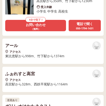
高宮駅から350m、竹下駅から1230m
受入年齢
小学生 中学生 高校生
1分で完了！
電話で聞く
お問い合わせ
050-1794-1431
（無料）
アール
リストに
保存
アクセス
東比恵駅から998m、竹下駅から1374m
ふぉれすと高宮
リストに
保存
アクセス
高宮駅から328m、西鉄平尾駅から1164m
送迎あり
リストに
保存