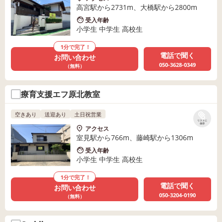
高宮駅から2731m、大橋駅から2800m
受入年齢
小学生 中学生 高校生
1分で完了！
電話で聞く
お問い合わせ
050-3628-0349
（無料）
療育支援エフ原北教室
空きあり
送迎あり
土日祝営業
リストに
保存
アクセス
室見駅から766m、藤崎駅から1306m
受入年齢
小学生 中学生 高校生
1分で完了！
電話で聞く
お問い合わせ
050-3204-0190
（無料）