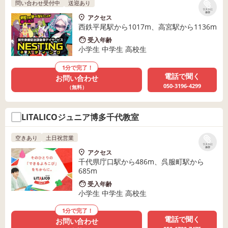
問い合わせ受付中
送迎あり
リストに
保存
アクセス
西鉄平尾駅から1017m、高宮駅から1136m
受入年齢
小学生 中学生 高校生
1分で完了！
電話で聞く
お問い合わせ
050-3196-4299
（無料）
LITALICOジュニア博多千代教室
空きあり
土日祝営業
リストに
保存
アクセス
千代県庁口駅から486m、呉服町駅から
685m
受入年齢
小学生 中学生 高校生
1分で完了！
電話で聞く
お問い合わせ