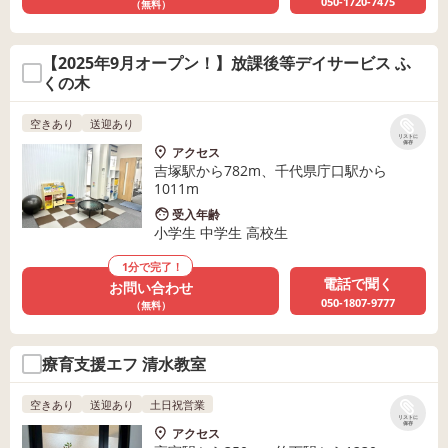
050-1720-7475
（無料）
【2025年9月オープン！】放課後等デイサービス ふ
くの木
空きあり
送迎あり
リストに
保存
アクセス
吉塚駅から782m、千代県庁口駅から
1011m
受入年齢
小学生 中学生 高校生
1分で完了！
電話で聞く
お問い合わせ
050-1807-9777
（無料）
療育支援エフ 清水教室
空きあり
送迎あり
土日祝営業
リストに
保存
アクセス