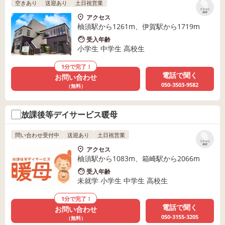
空きあり
送迎あり
土日祝営業
リストに
保存
アクセス
柚須駅から1261m、伊賀駅から1719m
受入年齢
小学生 中学生 高校生
1分で完了！
電話で聞く
お問い合わせ
050-3503-9582
（無料）
放課後等デイサービス暖母
問い合わせ受付中
送迎あり
土日祝営業
リストに
保存
アクセス
柚須駅から1083m、箱崎駅から2066m
受入年齢
未就学 小学生 中学生 高校生
1分で完了！
電話で聞く
お問い合わせ
050-3155-3205
（無料）