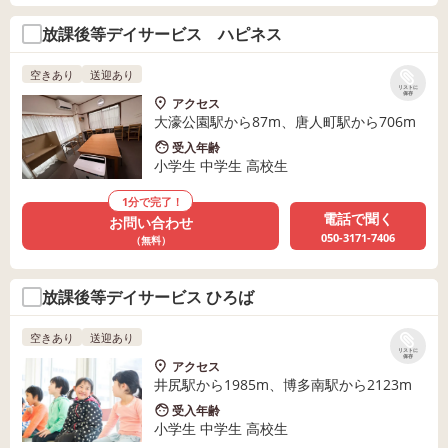
放課後等デイサービス ハピネス
空きあり
送迎あり
リストに
保存
アクセス
大濠公園駅から87m、唐人町駅から706m
受入年齢
小学生 中学生 高校生
1分で完了！
電話で聞く
お問い合わせ
050-3171-7406
（無料）
放課後等デイサービス ひろば
空きあり
送迎あり
リストに
保存
アクセス
井尻駅から1985m、博多南駅から2123m
受入年齢
小学生 中学生 高校生