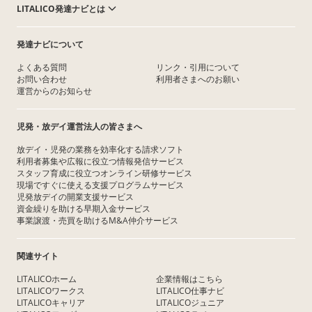
LITALICO発達ナビとは
発達ナビについて
よくある質問
リンク・引用について
お問い合わせ
利用者さまへのお願い
運営からのお知らせ
児発・放デイ運営法人の皆さまへ
放デイ・児発の業務を効率化する請求ソフト
利用者募集や広報に役立つ情報発信サービス
スタッフ育成に役立つオンライン研修サービス
現場ですぐに使える支援プログラムサービス
児発放デイの開業支援サービス
資金繰りを助ける早期入金サービス
事業譲渡・売買を助けるM&A仲介サービス
関連サイト
LITALICOホーム
企業情報はこちら
LITALICOワークス
LITALICO仕事ナビ
LITALICOキャリア
LITALICOジュニア