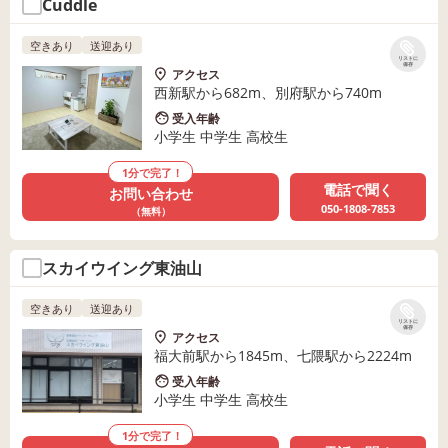
Cuddle
空きあり
送迎あり
リストに
保存
アクセス
西新駅から682m、別府駅から740m
受入年齢
小学生 中学生 高校生
1分で完了！
電話で聞く
お問い合わせ
050-1808-7853
（無料）
スカイウイング東油山
空きあり
送迎あり
リストに
保存
アクセス
福大前駅から1845m、七隈駅から2224m
受入年齢
小学生 中学生 高校生
1分で完了！