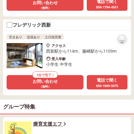
電話で聞く
お問い合わせ
050-1794-4551
（無料）
フレデリック西新
空きあり
送迎あり
土日祝営業
リストに
保存
アクセス
西新駅から114m、藤崎駅から1109m
受入年齢
小学生 中学生
1分で完了！
電話で聞く
お問い合わせ
050-1809-5075
（無料）
グループ特集
療育支援エフ