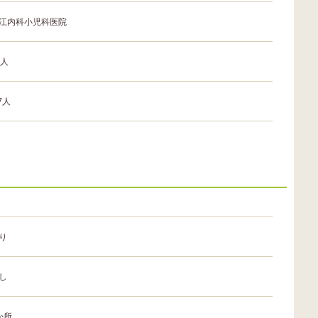
江内科小児科医院
0人
.7人
り
し
か所