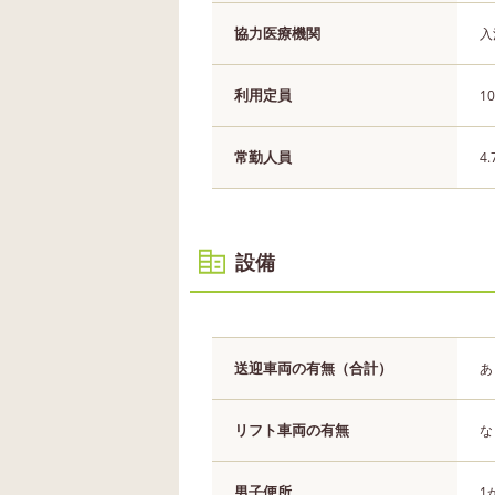
協力医療機関
入
利用定員
1
常勤人員
4
設備
送迎車両の有無（合計）
あ
リフト車両の有無
な
男子便所
1