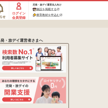
児発・放デイ運営法人向け
施設を掲載する
open_in_new
ログイン
療育教材を申込む
open_in_new
会員登録
児発・放デイ運営者さまへ