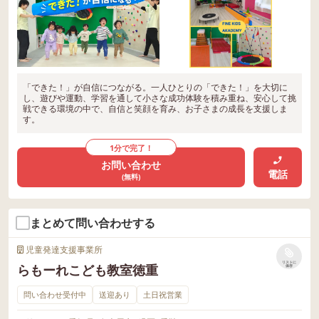
「できた！」が自信につながる。一人ひとりの「できた！」を大切に
し、遊びや運動、学習を通して小さな成功体験を積み重ね、安心して挑
戦できる環境の中で、自信と笑顔を育み、お子さまの成長を支援しま
す。
1分で完了！
お問い合わせ
電話
(無料)
まとめて問い合わせする
児童発達支援事業所
リストに
らもーれこども教室徳重
保存
問い合わせ受付中
送迎あり
土日祝営業