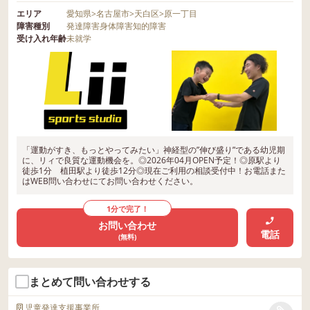
エリア
愛知県
>
名古屋市
>
天白区
>
原一丁目
障害種別
発達障害
身体障害
知的障害
受け入れ年齢
未就学
「運動がすき、もっとやってみたい」神経型の”伸び盛り”である幼児期
に、リィで良質な運動機会を。◎2026年04月OPEN予定！◎原駅より
徒歩1分 植田駅より徒歩12分◎現在ご利用の相談受付中！お電話また
はWEB問い合わせにてお問い合わせください。
1分で完了！
お問い合わせ
電話
(無料)
まとめて問い合わせする
児童発達支援事業所