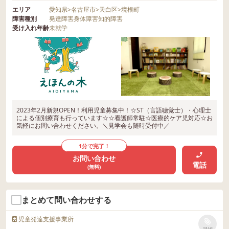
エリア
愛知県
>
名古屋市
>
天白区
>
境根町
障害種別
発達障害
身体障害
知的障害
受け入れ年齢
未就学
2023年2月新規OPEN！利用児童募集中！☆ST（言語聴覚士）・心理士
による個別療育も行っています☆☆看護師常駐☆医療的ケア児対応☆お
気軽にお問い合わせください。＼見学会も随時受付中／
1分で完了！
お問い合わせ
電話
(無料)
まとめて問い合わせする
児童発達支援事業所
リストに