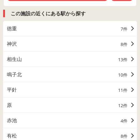
この施設の近くにある駅から探す
徳重
7件
神沢
8件
相生山
13件
鳴子北
10件
平針
11件
原
12件
赤池
4件
有松
8件