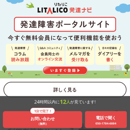
詳しく見る
12
24
時間以内に
人
が見ています!
1分で完了！
電話で聞く
お問い合わせ
050-1784-6884
（無料）