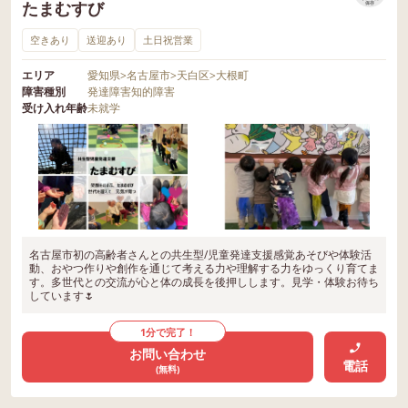
たまむすび
保存
空きあり
送迎あり
土日祝営業
エリア
愛知県
>
名古屋市
>
天白区
>
大根町
障害種別
発達障害
知的障害
受け入れ年齢
未就学
名古屋市初の高齢者さんとの共生型/児童発達支援感覚あそびや体験活
動、おやつ作りや創作を通じて考える力や理解する力をゆっくり育てま
す。多世代との交流が心と体の成長を後押しします。見学・体験お待ち
しています🌷
1分で完了！
お問い合わせ
電話
(無料)