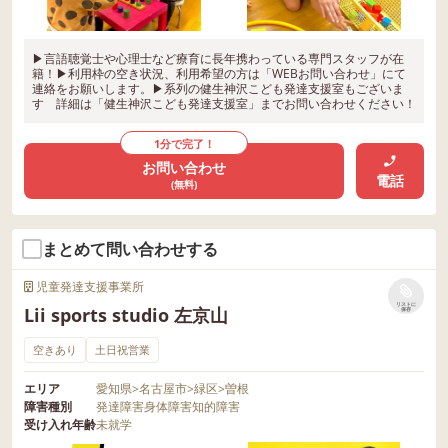
▶︎言語聴覚士や心理士など療育に長年携わっている専門スタッフが在
籍！▶︎利用枠の空き状況、利用希望の方は「WEBお問い合わせ」にて
連絡をお願いします。▶︎系列の健生神沢こども発達支援室もございま
す 詳細は「健生神沢こども発達支援室」までお問い合わせください！
1分で完了！
お問い合わせ
電話
(無料)
まとめて問い合わせする
児童発達支援事業所
リストに
Lii sports studio 左京山
保存
空きあり
土日祝営業
エリア
愛知県
>
名古屋市
>
緑区
>
曽根
障害種別
発達障害
身体障害
知的障害
受け入れ年齢
未就学