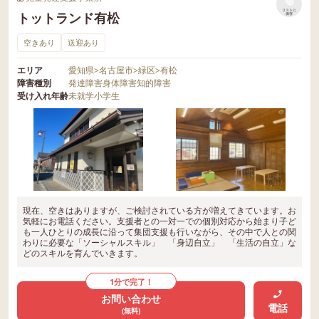
リストに
トットランド有松
保存
空きあり
送迎あり
エリア
愛知県
>
名古屋市
>
緑区
>
有松
障害種別
発達障害
身体障害
知的障害
受け入れ年齢
未就学
小学生
現在、空きはありますが、ご検討されている方が増えてきています。お
気軽にお電話ください。支援者との一対一での個別対応から始まり子ど
も一人ひとりの成長に沿って集団支援も行いながら、その中で人との関
わりに必要な「ソーシャルスキル」 「身辺自立」 「生活の自立」な
どのスキルを育んでいきます。
1分で完了！
お問い合わせ
電話
(無料)