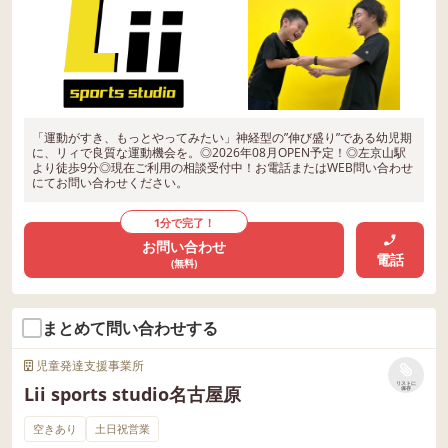
「運動がすき、もっとやってみたい」神経型の”伸び盛り”である幼児期
に、リィで良質な運動機会を。◎2026年08月OPEN予定！◎左京山駅
より徒歩9分◎現在ご利用の相談受付中！お電話またはWEB問い合わせ
にてお問い合わせください。
1分で完了！
お問い合わせ
電話
(無料)
まとめて問い合わせする
児童発達支援事業所
リストに
Lii sports studio名古屋原
保存
空きあり
土日祝営業