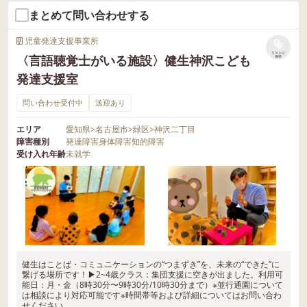
まとめて問い合わせする
児童発達支援事業所
リストに
〈言語聴覚士がいる施設〉健生神沢こども
保存
発達支援室
問い合わせ受付中
送迎あり
エリア
愛知県
>
名古屋市
>
緑区
>
神沢二丁目
障害種別
発達障害
身体障害
知的障害
受け入れ年齢
未就学
健生はことば・コミュニケーションの“つまずき”を、未来の“できた”に
繋げる場所です！▶︎2~4歳クラス：集団支援に空きが出ました。利用可
能日：月・金（8時30分〜9時30分/10時30分まで）※並行通園について
は相談により対応可能です※時間帯等および詳細についてはお問い合わ
せください