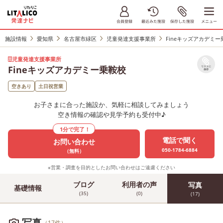
施設情報
愛知県
名古屋市緑区
児童発達支援事業所
Fineキッズアカデミー
児童発達支援事業所
Fineキッズアカデミー乗鞍校
リストに
保存
空きあり
土日祝営業
お子さまに合った施設か、気軽に相談してみましょう
空き情報の確認や見学予約も受付中♪
1分で完了！
電話で聞く
お問い合わせ
050-1784-6884
（無料）
※営業・調査を目的としたお問い合わせはご遠慮ください
ブログ
利用者の声
写真
基礎情報
(35)
(0)
(17)
写真
（17件）