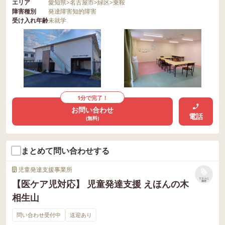
エリア
愛知県
>
名古屋市
>
緑区
>
乗鞍
障害種別
発達障害
知的障害
受け入れ年齢
未就学
1分で完了！
お問い合わせ
電話
(無料)
まとめて問い合わせする
児童発達支援事業所
リストに
【医ケア児対応】 児童発達支援 えほんの木
保存
相生山
問い合わせ受付中
送迎あり