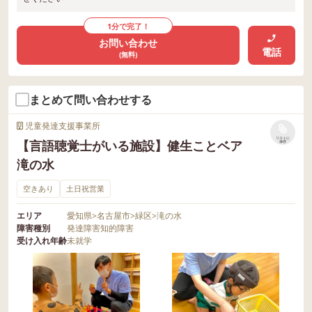
1分で完了！
お問い合わせ
電話
(無料)
まとめて問い合わせする
児童発達支援事業所
リストに
【言語聴覚士がいる施設】健生ことベア
保存
滝の水
空きあり
土日祝営業
エリア
愛知県
>
名古屋市
>
緑区
>
滝の水
障害種別
発達障害
知的障害
受け入れ年齢
未就学