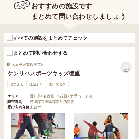
おすすめの施設です
まとめて問い合わせしましょう
すべての施設をまとめてチェック
まとめて問い合わせする
児童発達支援事業所
リストに
ケンリハスポーツキッズ徳重
保存
空きあり
送迎あり
土日祝営業
エリア
愛知県
>
名古屋市
>
緑区
>
平手南二丁目
障害種別
発達障害
身体障害
知的障害
受け入れ年齢
未就学