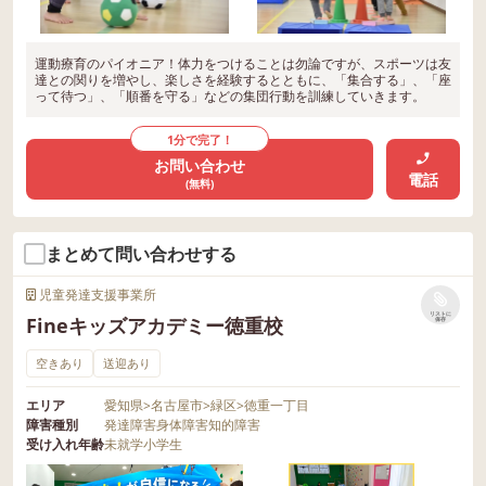
運動療育のパイオニア！体力をつけることは勿論ですが、スポーツは友
達との関りを増やし、楽しさを経験するとともに、「集合する」、「座
って待つ」、「順番を守る」などの集団行動を訓練していきます。
1分で完了！
お問い合わせ
電話
(無料)
まとめて問い合わせする
児童発達支援事業所
リストに
Fineキッズアカデミー徳重校
保存
空きあり
送迎あり
エリア
愛知県
>
名古屋市
>
緑区
>
徳重一丁目
障害種別
発達障害
身体障害
知的障害
受け入れ年齢
未就学
小学生