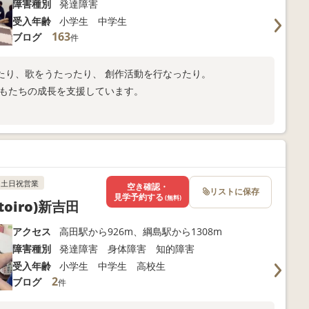
障害種別
発達障害
受入年齢
小学生 中学生
163
ブログ
件
たり、歌をうたったり、 創作活動を行なったり。
どもたちの成長を支援しています。
。
土日祝営業
空き確認・
リストに保存
見学予約する
(無料)
iro)新吉田
アクセス
高田駅から926m、綱島駅から1308m
障害種別
発達障害 身体障害 知的障害
受入年齢
小学生 中学生 高校生
2
ブログ
件