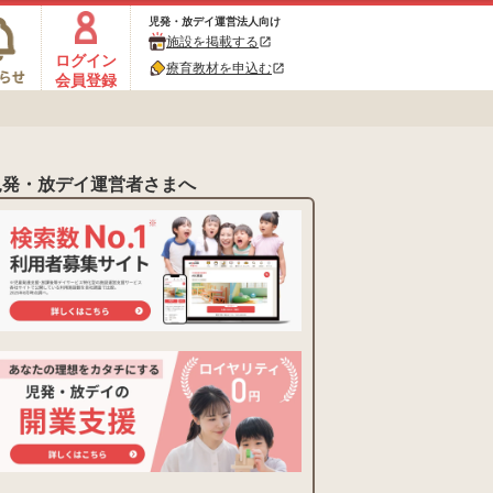
児発・放デイ運営法人向け
施設を掲載する
open_in_new
ログイン
療育教材を申込む
open_in_new
会員登録
児発・放デイ運営者さまへ