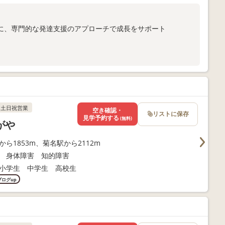
に、専門的な発達支援のアプローチで成長をサポート
ま向けサポートも充実
以下よりお問い合わせください！
土日祝営業
空き確認・
リストに保存
見学予約する
(無料)
がや
から1853m、菊名駅から2112m
 身体障害 知的障害
小学生 中学生 高校生
ブログup