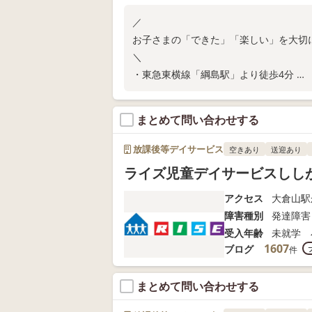
／
お子さまの「できた」「楽しい」を大切
＼
・東急東横線「綱島駅」より徒歩4分
・ご家庭での関わり方が分かる保護者さ
教室の空き状況や無料体験については、
まとめて問い合わせする
放課後等デイサービス
空きあり
送迎あり
ライズ児童デイサービスしし
アクセス
大倉山駅
障害種別
発達障害
受入年齢
未就学 
1607
ブログ
件
まとめて問い合わせする