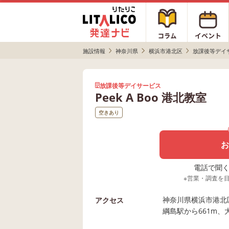
施設情報
神奈川県
横浜市港北区
放課後等デイ
放課後等デイサービス
Peek A Boo 港北教室
空きあり
お
電話で聞く場
※営業・調査を
神奈川県横浜市港北区
アクセス
綱島駅から661m、