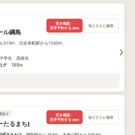
空き確認・
リストに保存
見学予約する
(無料)
ール綱島
ら519m、日吉本町駅から1545m
中学生 高校生
165
ログ
件
迎あり
空き確認・
リストに保存
見学予約する
(無料)
ぶーたるまち)
アクセス
綱島駅から763m、大倉山駅から1064m