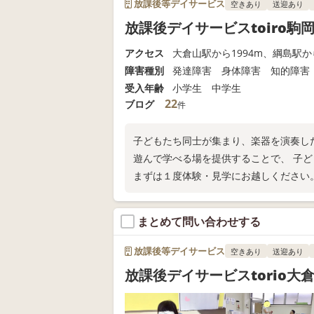
放課後等デイサービス
空きあり
送迎あり
放課後デイサービスtoiro駒
アクセス
大倉山駅から1994m、綱島駅から
障害種別
発達障害 身体障害 知的障害
受入年齢
小学生 中学生
22
ブログ
件
子どもたち同士が集まり、楽器を演奏し
遊んで学べる場を提供することで、 子
まずは１度体験・見学にお越しください
まとめて問い合わせする
放課後等デイサービス
空きあり
送迎あり
放課後デイサービスtorio大