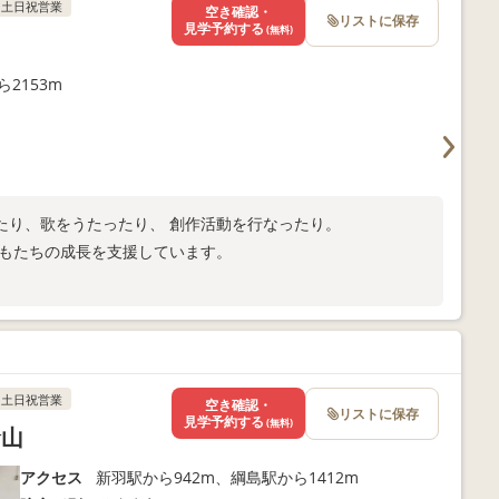
土日祝営業
空き確認・
リストに保存
見学予約する
(無料)
岡
2153m
たり、歌をうたったり、 創作活動を行なったり。
どもたちの成長を支援しています。
。
土日祝営業
空き確認・
リストに保存
見学予約する
(無料)
倉山
アクセス
新羽駅から942m、綱島駅から1412m