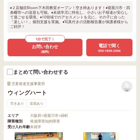
♦２店舗目Bloom下木田教室オープン！空き枠あります！♦寝屋川市・四
条畷市への送迎も可能。♦未就学児に特化し、小さいお子様達が安心し
て過ごせる環境。♦10領域でのアセスメントを元に、その子に合った
「楽しい！」個別支援を実施。♦写真付きの活動報告書が保護者様から
ご好評！
1分で完了！
電話で聞く
お問い合わせ
050-1809-2506
(無料)
まとめて問い合わせする
児童発達支援事業所
リストに
ウィングハート
保存
空きあり
送迎あり
エリア
大阪府
>
寝屋川市
>
緑町
障害種別
発達障害
知的障害
受け入れ年齢
未就学