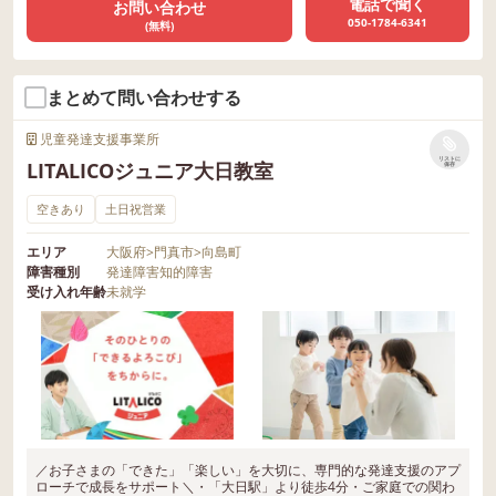
電話で聞く
お問い合わせ
050-1784-6341
(無料)
まとめて問い合わせする
児童発達支援事業所
リストに
LITALICOジュニア大日教室
保存
空きあり
土日祝営業
エリア
大阪府
>
門真市
>
向島町
障害種別
発達障害
知的障害
受け入れ年齢
未就学
／お子さまの「できた」「楽しい」を大切に、専門的な発達支援のアプ
ローチで成長をサポート＼・「大日駅」より徒歩4分・ご家庭での関わ