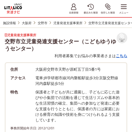
施設情報
大阪府
交野市
児童発達支援事業所
交野市立児童発達支援センタ
児童発達支援事業所
交野市立児童発達支援センター（こどもゆうゆ
リストに
保存
うセンター）
利用者募集でお悩みの事業者さまは
こちら
住所
大阪府交野市天野が原町五丁目5番1号
アクセス
電車:JR学研都市線河内磐船駅徒歩3分京阪交野線
河内森駅徒歩5分
特色
保護者と子どもが共に通園し、子どもに応じた遊
びや小集団での活動を通じて生活リズムや基本的
な生活習慣の確立、集団への参加など発達に必要
な支援を行うとともに、保護者の方には家庭にお
ける療育の知識や技術を身につけられるよう支援
しています。
事務所開始年月日: 2012/12/01