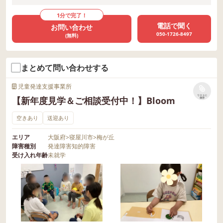
1分で完了！
電話で聞く
お問い合わせ
050-1726-8497
(無料)
まとめて問い合わせする
児童発達支援事業所
リストに
【新年度見学＆ご相談受付中！】Bloom
保存
空きあり
送迎あり
エリア
大阪府
>
寝屋川市
>
梅が丘
障害種別
発達障害
知的障害
受け入れ年齢
未就学