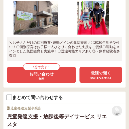
＼お子さんだけの個別療育×運動メインの集団療育／〇2026年見学受付
中！〇個別療育はお子様一人ひとりに合わせた支援をご提供〇運動をメ
インとした集団療育も実施中！〇送迎可能エリアあり◎・療育経験者多
数◎
1分で完了！
電話で聞く
お問い合わせ
050-1721-9483
(無料)
まとめて問い合わせする
児童発達支援事業所
リストに
児童発達支援・放課後等デイサービス リエ
保存
スタ