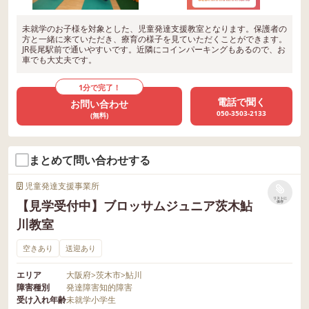
未就学のお子様を対象とした、児童発達支援教室となります。保護者の
方と一緒に来ていただき、療育の様子を見ていただくことができます。
JR長尾駅前で通いやすいです。近隣にコインパーキングもあるので、お
車でも大丈夫です。
1分で完了！
電話で聞く
お問い合わせ
050-3503-2133
(無料)
まとめて問い合わせする
児童発達支援事業所
リストに
【見学受付中】ブロッサムジュニア茨木鮎
保存
川教室
空きあり
送迎あり
エリア
大阪府
>
茨木市
>
鮎川
障害種別
発達障害
知的障害
受け入れ年齢
未就学
小学生