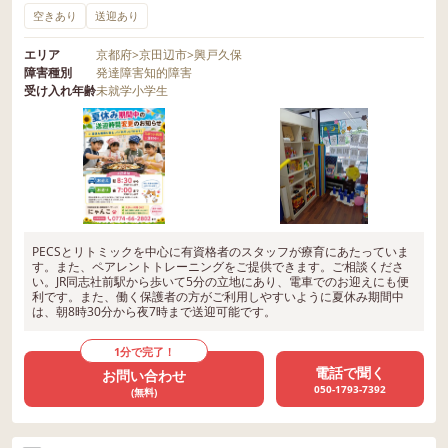
空きあり
送迎あり
エリア
京都府
>
京田辺市
>
興戸久保
障害種別
発達障害
知的障害
受け入れ年齢
未就学
小学生
PECSとリトミックを中心に有資格者のスタッフが療育にあたっていま
す。また、ペアレントトレーニングをご提供できます。ご相談くださ
い。JR同志社前駅から歩いて5分の立地にあり、電車でのお迎えにも便
利です。また、働く保護者の方がご利用しやすいように夏休み期間中
は、朝8時30分から夜7時まで送迎可能です。
1分で完了！
電話で聞く
お問い合わせ
050-1793-7392
(無料)