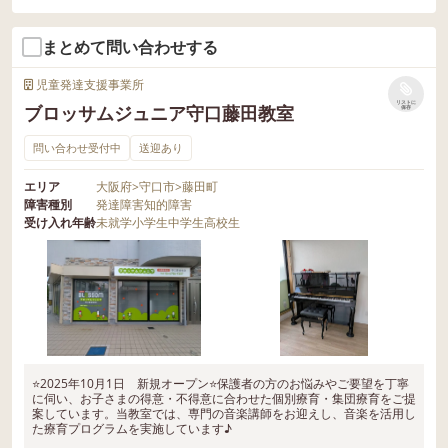
まとめて問い合わせする
児童発達支援事業所
リストに
ブロッサムジュニア守口藤田教室
保存
問い合わせ受付中
送迎あり
エリア
大阪府
>
守口市
>
藤田町
障害種別
発達障害
知的障害
受け入れ年齢
未就学
小学生
中学生
高校生
⭐2025年10月1日 新規オープン⭐保護者の方のお悩みやご要望を丁寧
に伺い、お子さまの得意・不得意に合わせた個別療育・集団療育をご提
案しています。当教室では、専門の音楽講師をお迎えし、音楽を活用し
た療育プログラムを実施しています♪