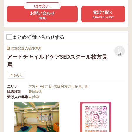
1分で完了！
電話で聞く
お問い合わせ
050-1721-4237
(無料)
まとめて問い合わせする
児童発達支援事業所
リストに
アートチャイルドケアSEDスクール枚方長
保存
尾
空きあり
エリア
大阪府
>
枚方市
>
大阪府枚方市長尾元町
障害種別
発達障害
受け入れ年齢
未就学