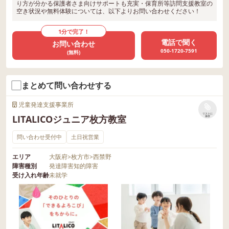
り方が分かる保護者さま向けサポートも充実・保育所等訪問支援教室の
空き状況や無料体験については、以下よりお問い合わせください！
1分で完了！
電話で聞く
お問い合わせ
050-1720-7591
(無料)
まとめて問い合わせする
児童発達支援事業所
リストに
LITALICOジュニア枚方教室
保存
問い合わせ受付中
土日祝営業
エリア
大阪府
>
枚方市
>
西禁野
障害種別
発達障害
知的障害
受け入れ年齢
未就学