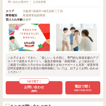
問い合わせ受付中
土日祝営業
エリア
大阪府
>
高槻市
>
城北北町二丁目
障害種別
発達障害
知的障害
受け入れ年齢
未就学
／お子さまの「できた」「楽しい」を大切に、専門的な発達支援のアプ
ローチで成長をサポート＼・阪急京都本線「高槻市駅」より徒歩2分・
ご家庭での関わり方が分かる保護者さま向けサポートも充実・保育所等
訪問支援教室の空き状況や無料体験については、以下よりお問い合わせ
ください！
1分で完了！
電話で聞く
お問い合わせ
050-1720-7313
(無料)