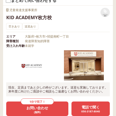
まとめて問い合わせする
児童発達支援事業所
リストに
KID ACADEMY枚方校
保存
空きあり
送迎あり
エリア
大阪府
>
枚方市
>
招提南町一丁目
障害種別
発達障害
知的障害
受け入れ年齢
未就学
現在、定員まであと少しの枠がございます。送迎も実施しております。
来年度に向けたご面談やご相談もご遠慮なくお問い合わせください。
1分で完了！
電話で聞く
お問い合わせ
050-3187-8040
(無料)