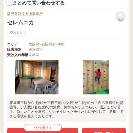
まとめて問い合わせする
児童発達支援事業所
リストに
セレムニカ
保存
空きあり
エリア
大阪府
>
寝屋川市
>
本町
障害種別
発達障害
受け入れ年齢
未就学
寝屋川市駅から徒歩6分市役所前(バス停)がら徒歩1分「自己選択特化型
療育」少人数(3名程度)での療育。気持ちを伝えづらい、選ぶことが苦
手、新しいことを選択しないそういった子供たちに安心して「選択」で
きる環境を整えております。
1分で完了！