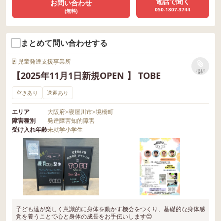
電話で聞く
お問い合わせ
050-1807-3744
(無料)
まとめて問い合わせする
児童発達支援事業所
リストに
【2025年11月1日新規OPEN 】 TOBE
保存
空きあり
送迎あり
エリア
大阪府
>
寝屋川市
>
境橋町
障害種別
発達障害
知的障害
受け入れ年齢
未就学
小学生
子ども達が楽しく意識的に身体を動かす機会をつくり、基礎的な身体感
覚を養うことで心と身体の成長をお手伝いします😊