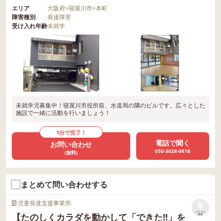
エリア
大阪府
>
寝屋川市
>
本町
障害種別
発達障害
受け入れ年齢
未就学
未就学児募集中！寝屋川市役所前、水道局の隣のビルです。広々とした
施設で一緒に活動を行いましょう！
1分で完了！
電話で聞く
お問い合わせ
050-3628-0816
(無料)
まとめて問い合わせする
児童発達支援事業所
リストに
【たのしくカラダを動かして「できた!!」を
保存