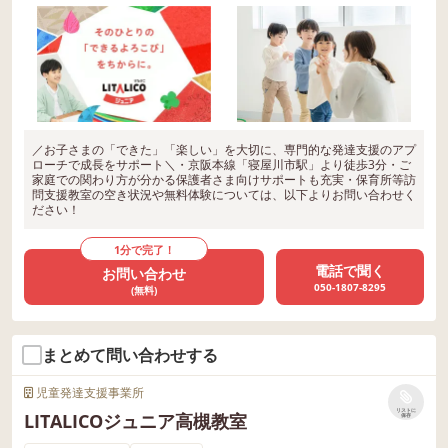
／お子さまの「できた」「楽しい」を大切に、専門的な発達支援のアプ
ローチで成長をサポート＼・京阪本線「寝屋川市駅」より徒歩3分・ご
家庭での関わり方が分かる保護者さま向けサポートも充実・保育所等訪
問支援教室の空き状況や無料体験については、以下よりお問い合わせく
ださい！
1分で完了！
電話で聞く
お問い合わせ
050-1807-8295
(無料)
まとめて問い合わせする
児童発達支援事業所
リストに
LITALICOジュニア高槻教室
保存