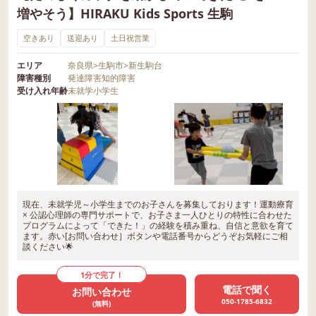
増やそう】HIRAKU Kids Sports 生駒
空きあり
送迎あり
土日祝営業
エリア
奈良県
>
生駒市
>
新生駒台
障害種別
発達障害
知的障害
受け入れ年齢
未就学
小学生
現在、未就学児～小学生までのお子さんを募集しております！運動療育
× 公認心理師の専門サポートで、お子さま一人ひとりの特性に合わせた
プログラムによって「できた！」の経験を積み重ね、自信と意欲を育て
ます。赤い[お問い合わせ］ボタンや電話番号からどうぞお気軽にご相
談ください🌟
1分で完了！
電話で聞く
お問い合わせ
050-1785-6832
(無料)