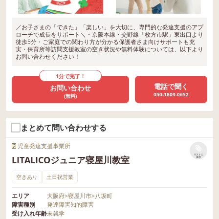
／お子さまの「できた」「楽しい」を大切に、専門的な発達支援のアプ
ローチで成長をサポート＼・京阪本線・交野線「枚方市駅」東出口より
徒歩5分・ご家庭での関わり方が分かる保護者さま向けサポートも充
実・保育所等訪問支援教室の空き状況や無料体験については、以下より
お問い合わせください！
1分で完了！
電話で聞く
お問い合わせ
050-1809-0652
(無料)
まとめて問い合わせする
児童発達支援事業所
リストに
LITALICOジュニア寝屋川教室
保存
空きあり
土日祝営業
エリア
大阪府
>
寝屋川市
>
八坂町
障害種別
発達障害
知的障害
受け入れ年齢
未就学