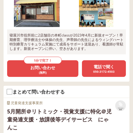
寝屋川市役所前に2店舗目の本町classが2023年4月に新規オープン！早
期療育、理学療法士や体操の先生、声帯師の先生によるウィングハート
特別療育カリキュラム実施にて成長をサポート送迎あり、看護師が常駐
します。新規オープンに伴い、空きがあります。
1分で完了！
電話で聞く
お問い合わせ
050-3172-4503
(無料)
まとめて問い合わせする
児童発達支援事業所
リストに
5月開所＠リトミック・視覚支援に特化＠児
保存
童発達支援・放課後等デイサービス にゃ
んこ