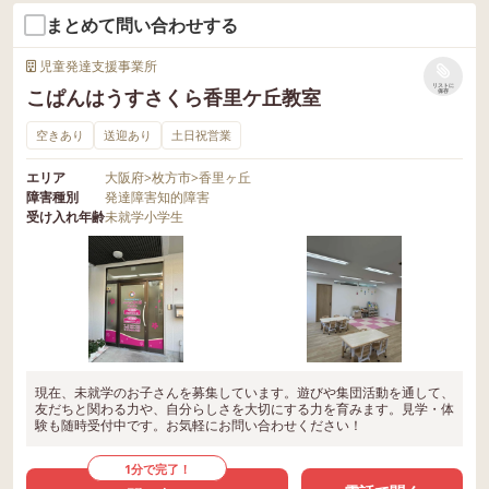
まとめて問い合わせする
児童発達支援事業所
リストに
こぱんはうすさくら香里ケ丘教室
保存
空きあり
送迎あり
土日祝営業
エリア
大阪府
>
枚方市
>
香里ヶ丘
障害種別
発達障害
知的障害
受け入れ年齢
未就学
小学生
現在、未就学のお子さんを募集しています。遊びや集団活動を通して、
友だちと関わる力や、自分らしさを大切にする力を育みます。見学・体
験も随時受付中です。お気軽にお問い合わせください！
1分で完了！