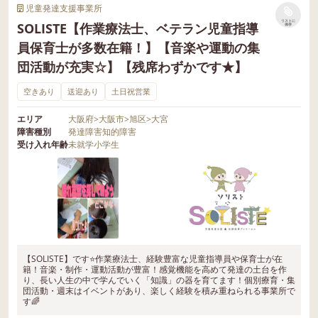
児童発達支援事業所
リストに
SOLISTE【作業療法士、ベテラン児童指導
保存
員保育士が多数在籍！】【音楽や運動の集
団活動が充実☆】【残席わずかです★】
空きあり
送迎あり
土日祝営業
エリア
大阪府
>
大阪市
>
旭区
>
大宮
障害種別
発達障害
知的障害
受け入れ年齢
未就学
小学生
【SOLISTE】です⭐️作業療法士、経験豊富な児童指導員や保育士が在
籍！音楽・制作・運動活動が豊富！感覚機能を高めて発達の土台を作
り、長い人生の中で学んでいく「知識」の器を育てます！個別療育・集
団活動・週末はイベントがあり、楽しく経験を積み重ねられる事業所で
す🌈