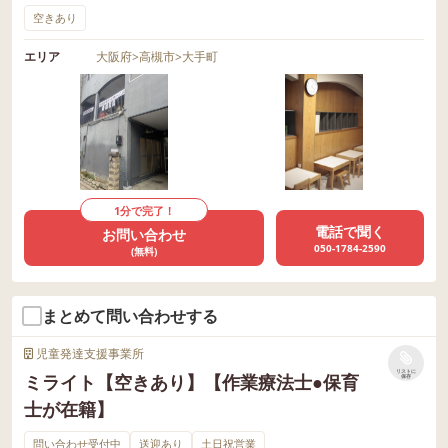
空きあり
エリア
大阪府
>
高槻市
>
大手町
1分で完了！
電話で聞く
お問い合わせ
050-1784-2590
(無料)
まとめて問い合わせする
児童発達支援事業所
リストに
ミライト【空きあり】【作業療法士●保育
保存
士が在籍】
問い合わせ受付中
送迎あり
土日祝営業