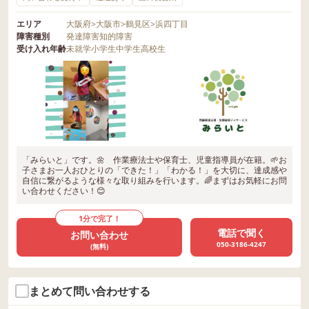
エリア
大阪府
>
大阪市
>
鶴見区
>
浜四丁目
障害種別
発達障害
知的障害
受け入れ年齢
未就学
小学生
中学生
高校生
「みらいと」です。🌼 作業療法士や保育士、児童指導員が在籍。🌱お
子さまお一人おひとりの「できた！」「わかる！」を大切に、達成感や
自信に繋がるような様々な取り組みを行います。🌈まずはお気軽にお問
い合わせください！😊
1分で完了！
電話で聞く
お問い合わせ
050-3186-4247
(無料)
まとめて問い合わせする