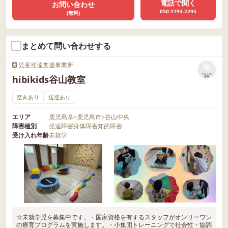
電話で聞く
お問い合わせ
050-1793-2295
(無料)
まとめて問い合わせする
児童発達支援事業所
リストに
hibikids谷山教室
保存
空きあり
送迎あり
エリア
鹿児島県
>
鹿児島市
>
谷山中央
障害種別
発達障害
身体障害
知的障害
受け入れ年齢
未就学
☆未就学児を募集中です。・国家資格を有するスタッフがオンリーワン
の療育プログラムを実施します。・小集団トレーニングで社会性・協調