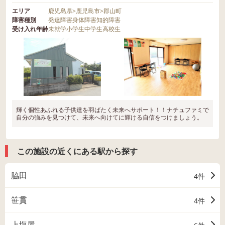
エリア
鹿児島県
>
鹿児島市
>
郡山町
障害種別
発達障害
身体障害
知的障害
受け入れ年齢
未就学
小学生
中学生
高校生
輝く個性あふれる子供達を羽ばたく未来へサポート！！ナチュファミで
自分の強みを見つけて、未来へ向けてに輝ける自信をつけましょう。
この施設の近くにある駅から探す
脇田
4件
笹貫
4件
上塩屋