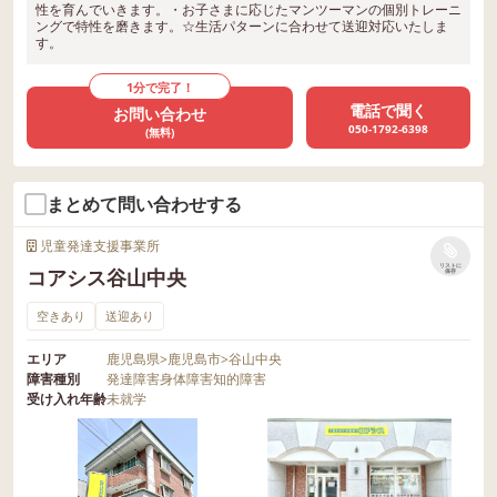
性を育んでいきます。・お子さまに応じたマンツーマンの個別トレーニ
ングで特性を磨きます。☆生活パターンに合わせて送迎対応いたしま
す。
1分で完了！
電話で聞く
お問い合わせ
050-1792-6398
(無料)
まとめて問い合わせする
児童発達支援事業所
リストに
コアシス谷山中央
保存
空きあり
送迎あり
エリア
鹿児島県
>
鹿児島市
>
谷山中央
障害種別
発達障害
身体障害
知的障害
受け入れ年齢
未就学