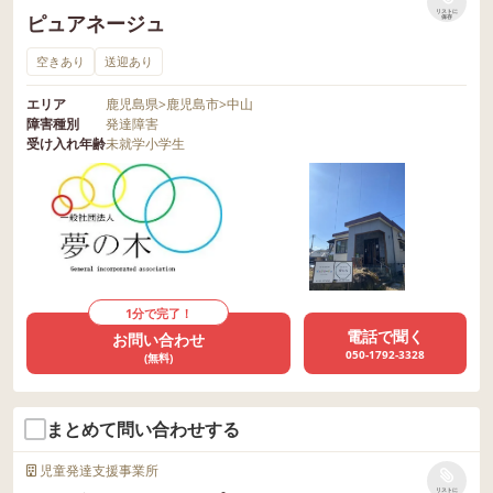
リストに
ピュアネージュ
保存
空きあり
送迎あり
エリア
鹿児島県
>
鹿児島市
>
中山
障害種別
発達障害
受け入れ年齢
未就学
小学生
1分で完了！
電話で聞く
お問い合わせ
050-1792-3328
(無料)
まとめて問い合わせする
児童発達支援事業所
リストに