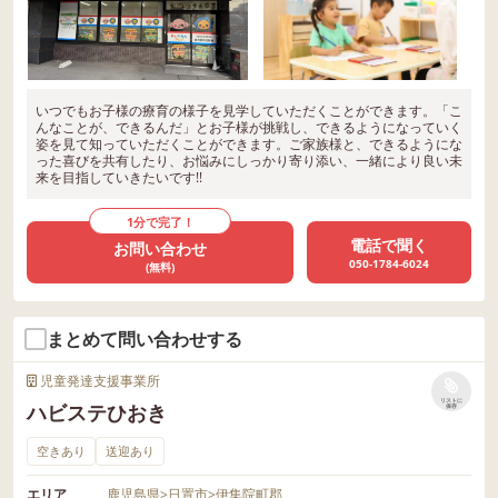
いつでもお子様の療育の様子を見学していただくことができます。「こ
んなことが、できるんだ」とお子様が挑戦し、できるようになっていく
姿を見て知っていただくことができます。ご家族様と、できるようにな
った喜びを共有したり、お悩みにしっかり寄り添い、一緒により良い未
来を目指していきたいです!!
1分で完了！
電話で聞く
お問い合わせ
050-1784-6024
(無料)
まとめて問い合わせする
児童発達支援事業所
リストに
ハビステひおき
保存
空きあり
送迎あり
エリア
鹿児島県
>
日置市
>
伊集院町郡