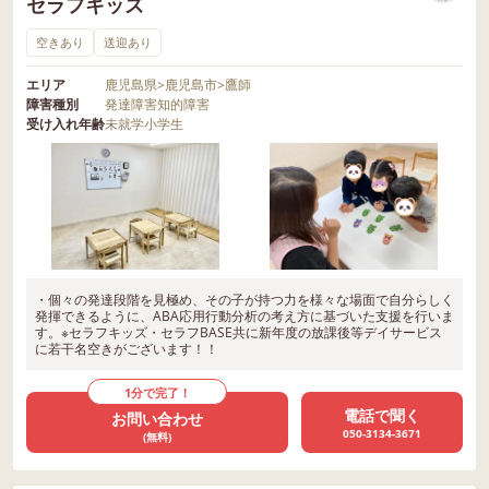
セラフキッズ
空きあり
送迎あり
エリア
鹿児島県
>
鹿児島市
>
鷹師
障害種別
発達障害
知的障害
受け入れ年齢
未就学
小学生
・個々の発達段階を見極め、その子が持つ力を様々な場面で自分らしく
発揮できるように、ABA応用行動分析の考え方に基づいた支援を行いま
す。※セラフキッズ・セラフBASE共に新年度の放課後等デイサービス
に若干名空きがございます！！
1分で完了！
電話で聞く
お問い合わせ
050-3134-3671
(無料)