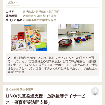
送迎あり
エリア
鹿児島県
>
鹿児島市
>
上之園町
障害種別
発達障害
身体障害
知的障害
受け入れ年齢
未就学
小学生
中学生
高校生
🎵11月で開所1年目のことのは、毎日ワクワクしながらお子さんが通っ
てくれています♪言語聴覚士や理学療法士など専門職が在籍し、個別支
援を中心に一人ひとりの成長を丁寧にサポート✨『安心があれば、挑戦
はもっと楽しくなる』現在、年少さんの枠にゆとりあり。小学生以上も
大歓迎です😊
児童発達支援事業所
リストに
LINO(児童発達支援・放課後等デイサービ
保存
ス・保育所等訪問支援）