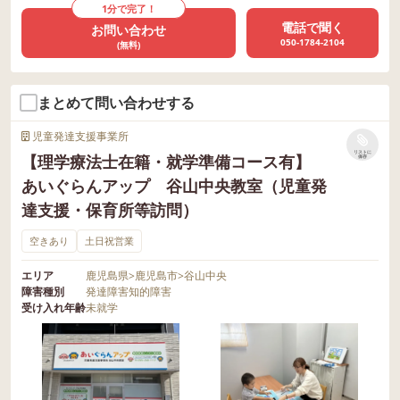
1分で完了！
電話で聞く
お問い合わせ
050-1784-2104
(無料)
まとめて問い合わせする
児童発達支援事業所
リストに
【理学療法士在籍・就学準備コース有】
保存
あいぐらんアップ 谷山中央教室（児童発
達支援・保育所等訪問）
空きあり
土日祝営業
エリア
鹿児島県
>
鹿児島市
>
谷山中央
障害種別
発達障害
知的障害
受け入れ年齢
未就学