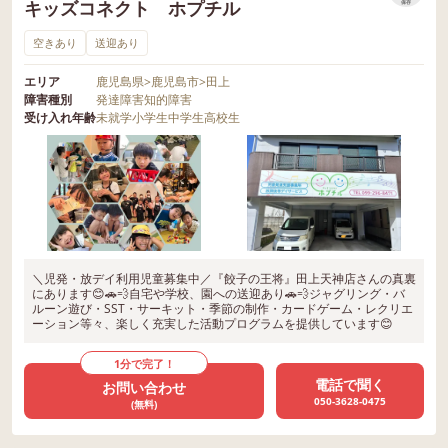
キッズコネクト ホプチル
保存
空きあり
送迎あり
エリア
鹿児島県
>
鹿児島市
>
田上
障害種別
発達障害
知的障害
受け入れ年齢
未就学
小学生
中学生
高校生
＼児発・放デイ利用児童募集中／『餃子の王将』田上天神店さんの真裏
にあります😊🚗💨自宅や学校、園への送迎あり🚗💨ジャグリング・バ
ルーン遊び・SST・サーキット・季節の制作・カードゲーム・レクリエ
ーション等々、楽しく充実した活動プログラムを提供しています😊
1分で完了！
電話で聞く
お問い合わせ
050-3628-0475
(無料)