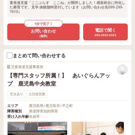
童発達支援「ここぷらす ここね」が開所しました！感覚統合に特化し
た療育です。見学.体験随時受付しています（お問い合わせ先099-299-
7610）
1分で完了！
電話で聞く
お問い合わせ
050-3033-0352
(無料)
まとめて問い合わせする
児童発達支援事業所
リストに
【専門スタッフ所属！】 あいぐらんアッ
保存
プ 鹿児島中央教室
空きあり
土日祝営業
エリア
鹿児島県
>
鹿児島市
>
平之町
障害種別
発達障害
知的障害
受け入れ年齢
未就学