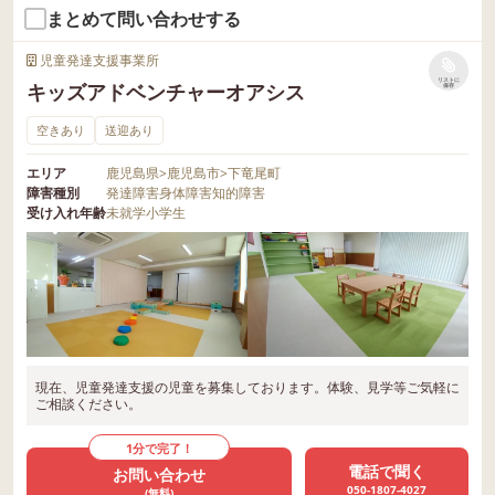
まとめて問い合わせする
児童発達支援事業所
リストに
キッズアドベンチャーオアシス
保存
空きあり
送迎あり
エリア
鹿児島県
>
鹿児島市
>
下竜尾町
障害種別
発達障害
身体障害
知的障害
受け入れ年齢
未就学
小学生
現在、児童発達支援の児童を募集しております。体験、見学等ご気軽に
ご相談ください。
1分で完了！
電話で聞く
お問い合わせ
050-1807-4027
(無料)