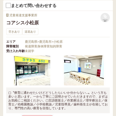
まとめて問い合わせする
児童発達支援事業所
リストに
コアシス小松原
保存
空きあり
送迎あり
エリア
鹿児島県
>
鹿児島市
>
小松原
障害種別
発達障害
身体障害
知的障害
受け入れ年齢
未就学
▢〝療育に通わせたいけどどうしたらいいか分からない…〟という方も
多いと思います。一から丁寧にご説明させていただきますので、まずは
お気軽にご相談ください。▢言語聴覚士／作業療法士／理学療法士／保
育士／幼稚園教諭／小学校教諭／児童指導員／歯科衛生士が在籍してお
り、専門性の高い療育を目指しています。