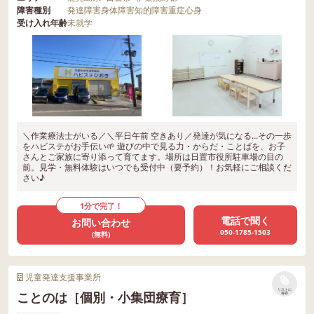
障害種別
発達障害
身体障害
知的障害
重症心身
受け入れ年齢
未就学
＼作業療法士がいる／＼平日午前 空きあり／発達が気になる…その一歩
をハビステがお手伝い🌱 遊びの中で見る力・からだ・ことばを、お子
さんとご家族に寄り添って育てます。場所は日置市役所駐車場の目の
前。見学・無料体験はいつでも受付中（要予約）！お気軽にご相談くだ
さい♪
1分で完了！
電話で聞く
お問い合わせ
050-1785-1503
(無料)
児童発達支援事業所
リストに
ことのは［個別・小集団療育］
保存