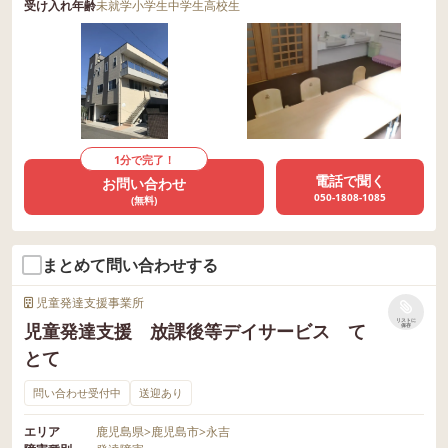
受け入れ年齢
未就学
小学生
中学生
高校生
1分で完了！
電話で聞く
お問い合わせ
050-1808-1085
(無料)
まとめて問い合わせする
児童発達支援事業所
リストに
児童発達支援 放課後等デイサービス て
保存
とて
問い合わせ受付中
送迎あり
エリア
鹿児島県
>
鹿児島市
>
永吉