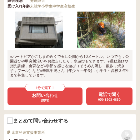
障害種別
発達障害
受け入れ年齢
未就学
小学生
中学生
高校生
※ハートピアかごしまの近くで玉江公園から10メートル。いつでも，公
園遊びや甲突川沿いをお散歩したり，水遊びもできます。※運動遊びや
指先訓練，食育など※季節を感じる遊び（そうめん流し，散歩，焼き
芋，プール）など※未就学児さん（年少々～年長)，小学生～高校３年生
まで募集しています。
1分で完了！
電話で聞く
お問い合わせ
050-3503-4830
(無料)
まとめて問い合わせする
児童発達支援事業所
リストに
保存