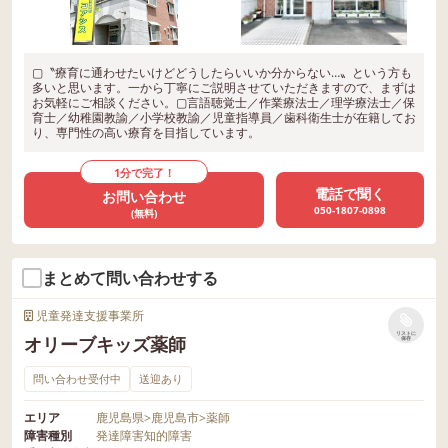
▢〝療育に通わせたいけどどうしたらいいか分からない…〟という方も
多いと思います。一から丁寧にご説明させていただきますので、まずは
お気軽にご相談ください。▢言語聴覚士／作業療法士／理学療法士／保
育士／幼稚園教諭／小学校教諭／児童指導員／歯科衛生士が在籍してお
り、専門性の高い療育を目指しています。
1分で完了！
電話で聞く
お問い合わせ
050-1807-0898
(無料)
まとめて問い合わせする
児童発達支援事業所
リストに
オリーブキッズ薬師
保存
問い合わせ受付中
送迎あり
エリア
鹿児島県
>
鹿児島市
>
薬師
障害種別
発達障害
知的障害