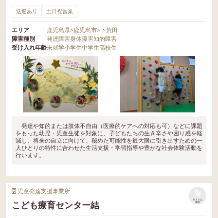
送迎あり
土日祝営業
エリア
鹿児島県
>
鹿児島市
>
下荒田
障害種別
発達障害
身体障害
知的障害
受け入れ年齢
未就学
小学生
中学生
高校生
発達や知的または肢体不自由（医療的ケアへの対応も可）などに課題
をもった幼児・児童生徒を対象に、子どもたちの生き辛さや困り感を軽
減し、将来の自立に向けて、秘めた可能性を最大限に引き出すための一
人ひとりの特性に合わせた生活支援・学習指導や豊かな社会体験活動を
行います。
児童発達支援事業所
リストに
こども療育センター結
保存