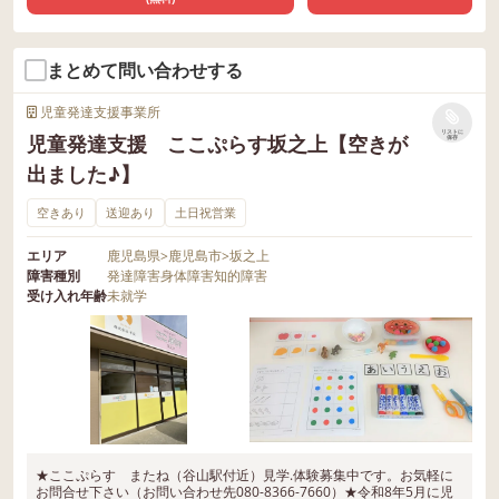
まとめて問い合わせする
児童発達支援事業所
リストに
児童発達支援 ここぷらす坂之上【空きが
保存
出ました♪】
空きあり
送迎あり
土日祝営業
エリア
鹿児島県
>
鹿児島市
>
坂之上
障害種別
発達障害
身体障害
知的障害
受け入れ年齢
未就学
★ここぷらす またね（谷山駅付近）見学.体験募集中です。お気軽に
お問合せ下さい（お問い合わせ先080-8366-7660）★令和8年5月に児