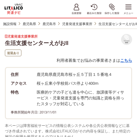
施設情報
鹿児島県
鹿児島市
児童発達支援事業所
生活支援センターえがお
児童発達支援事業所
生活支援センターえがおⅡ
リストに
保存
送迎あり
利用者募集でお悩みの事業者さまは
こちら
住所
鹿児島県鹿児島市桜ヶ丘５丁目１５番地４
アクセス
桜ヶ丘東小学校前バス停より400m
特色
医療的ケアの子ども達を中心に、放課後等ディサ
ービス・児童発達支援を専門の知識と資格を持っ
たスタッフが対応している
事務所開始年月日: 2013/11/01
本ページは障害福祉サービスの情報公表システムや各公共公表情報などに基
づき作成されています。株式会社LITALICOがその内容を保証し、また特定の
施設の利用を推奨するものではありません。