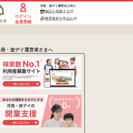
児発・放デイ運営法人向け
施設を掲載する
open_in_new
ログイン
療育教材を申込む
open_in_new
会員登録
児発・放デイ運営者さまへ