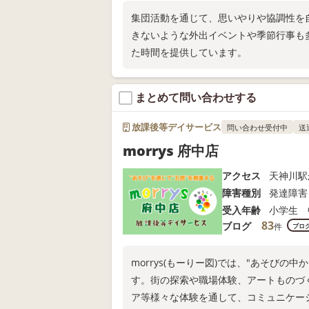
集団活動を通じて、思いやりや協調性を
きないような外出イベントや季節行事も
た時間を提供しています。
まとめて問い合わせする
放課後等デイサービス
問い合わせ受付中
送
morrys 府中店
アクセス
天神川駅
障害種別
発達障害
受入年齢
小学生 
83
ブログ
件
ブログ
morrys(もーりー図)では、"あそび
す。街の探索や職場体験、アートものづ
ア等様々な体験を通して、コミュニケー