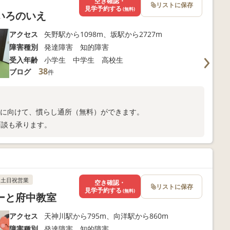
空き確認・
リストに保存
見学予約する
(無料)
いろのいえ
アクセス
矢野駅から1098m、坂駅から2727m
障害種別
発達障害 知的障害
受入年齢
小学生 中学生 高校生
38
ブログ
件
所に向けて、慣らし通所（無料）ができます。
面談も承ります。
土日祝営業
空き確認・
リストに保存
見学予約する
(無料)
ーと府中教室
アクセス
天神川駅から795m、向洋駅から860m
障害種別
発達障害 知的障害