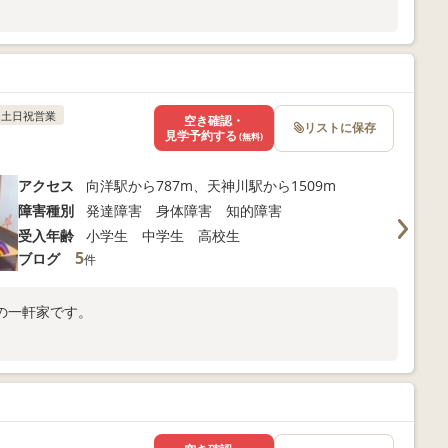
土日祝営業
空き確認・
リストに保存
見学予約する
(無料)
アクセス
向洋駅から787m、天神川駅から1509m
障害種別
発達障害 身体障害 知的障害
受入年齢
小学生 中学生 高校生
5
ブログ
件
の一軒家です。