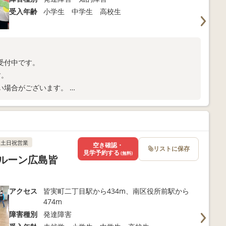
受入年齢
小学生 中学生 高校生
受付中です。
す。
い場合がございます。
土日祝営業
空き確認・
リストに保存
見学予約する
(無料)
ルーン広島皆
アクセス
皆実町二丁目駅から434m、南区役所前駅から
474m
障害種別
発達障害