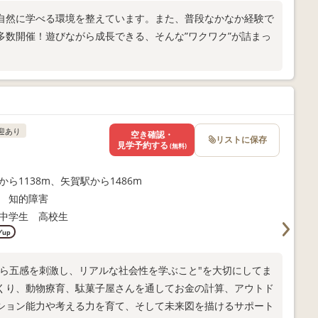
自然に学べる環境を整えています。また、普段なかなか経験で
多数開催！遊びながら成長できる、そんな”ワクワク”が詰まっ
迎あり
空き確認・
リストに保存
見学予約する
(無料)
から1138m、矢賀駅から1486m
 知的障害
中学生 高校生
up
の中から五感を刺激し、リアルな社会性を学ぶこと"を大切にしてま
くり、動物療育、駄菓子屋さんを通してお金の計算、アウトド
ション能力や考える力を育て、そして未来図を描けるサポート