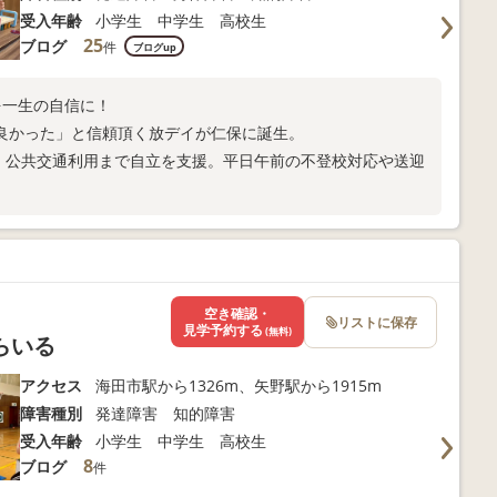
受入年齢
小学生 中学生 高校生
25
ブログ
件
ブログup
を一生の自信に！
て良かった」と信頼頂く放デイが仁保に誕生。
ル、公共交通利用まで自立を支援。平日午前の不登校対応や送迎
空き確認・
リストに保存
見学予約する
(無料)
らいる
アクセス
海田市駅から1326m、矢野駅から1915m
障害種別
発達障害 知的障害
受入年齢
小学生 中学生 高校生
8
ブログ
件