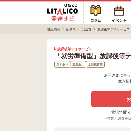
施設情報
広島県
安芸郡
放課後等デイサービス
放課後等デイサービス
「就労準備型」放課後等デイ
空きあり
送迎あり
土日祝営業
お子さまに合っ
空き情
お
電話で聞く場
※営業・調査を