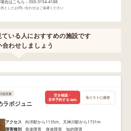
合はこちら：050-3154-4188
目的としたお問い合わせはご遠慮ください
見ている人におすすめの施設です
い合わせしましょう
日祝営業
空き確認・
リストに保存
見学予約する
(無料)
めラボジュニ
アクセス
向洋駅から1135m、天神川駅から1731m
障害種別
発達障害 身体障害 知的障害