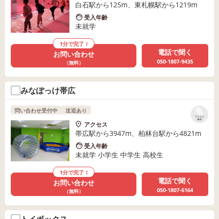
白石駅から125m、東札幌駅から1219m
受入年齢
未就学
1分で完了！
電話で聞く
お問い合わせ
050-1807-9435
（無料）
みなぽっけ帯広
問い合わせ受付中
送迎あり
リストに
保存
アクセス
帯広駅から3947m、柏林台駅から4821m
受入年齢
未就学 小学生 中学生 高校生
1分で完了！
電話で聞く
お問い合わせ
050-1807-6164
（無料）