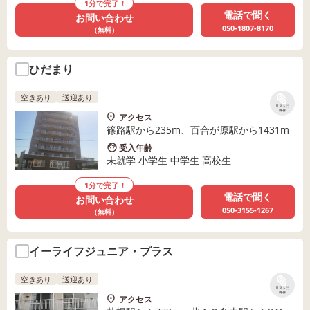
1分で完了！
電話で聞く
お問い合わせ
050-1807-8170
（無料）
ひだまり
空きあり
送迎あり
リストに
保存
アクセス
篠路駅から235m、百合が原駅から1431m
受入年齢
未就学 小学生 中学生 高校生
1分で完了！
電話で聞く
お問い合わせ
050-3155-1267
（無料）
イーライフジュニア・プラス
空きあり
送迎あり
リストに
保存
アクセス