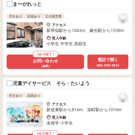
まーがれっと
空きあり
送迎あり
土日祝営業
リストに
保存
アクセス
新琴似駅から1043m、麻生駅から1538m
受入年齢
小学生 中学生 高校生
1分で完了！
電話で聞く
お問い合わせ
050-3187-9314
（無料）
児童デイサービス そら・たいよう
空きあり
送迎あり
リストに
保存
アクセス
新道東駅から814m、栄町駅から1074m
受入年齢
未就学 小学生
1分で完了！