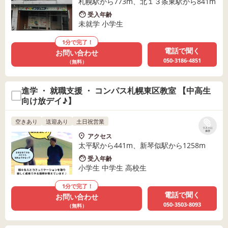
札幌駅から773m、北１３条東駅から841m
受入年齢
未就学 小学生
1分で完了！
電話で聞く
お問い合わせ
050-3186-4851
（無料）
進学 ・ 就職支援 ・ コンパス札幌東区教室 【中高生
向け放デイ♪】
空きあり
送迎あり
土日祝営業
リストに
保存
アクセス
太平駅から441m、新琴似駅から1258m
受入年齢
小学生 中学生 高校生
1分で完了！
電話で聞く
お問い合わせ
050-3503-8093
（無料）