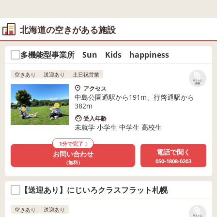
北海道の空きがある施設
多機能型事業所 Sun Kids happiness
空きあり
送迎あり
土日祝営業
リストに
保存
アクセス
中島公園通駅から191m、行啓通駅から
382m
受入年齢
未就学 小学生 中学生 高校生
1分で完了！
電話で聞く
お問い合わせ
050-1808-0203
（無料）
【送迎あり】にじいろクラスフラット札幌
空きあり
送迎あり
リストに