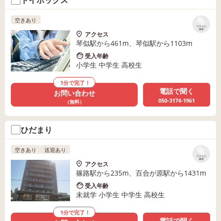
トイボックス
空きあり
リストに
保存
アクセス
琴似駅から461m、琴似駅から1103m
受入年齢
小学生 中学生 高校生
1分で完了！
電話で聞く
お問い合わせ
050-3174-1961
（無料）
ひだまり
空きあり
送迎あり
リストに
保存
アクセス
篠路駅から235m、百合が原駅から1431m
受入年齢
未就学 小学生 中学生 高校生
1分で完了！
電話で聞く