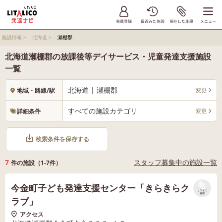
施設情報
>
北海道
>
瀬棚郡
北海道瀬棚郡の放課後等デイサービス・児童発達支援施設
一覧
北海道 | 瀬棚郡
変更
地域・路線/駅
すべての施設カテゴリ
変更
詳細条件
検索条件を保存する
7
スタッフ募集中の施設一覧
件の施設（1-7件）
今金町子ども発達支援センター「きらきらク
リストに
保存
ラブ」
アクセス