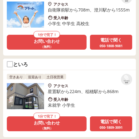
保存
アクセス
自衛隊前駅から708m、澄川駅から1555m
受入年齢
小学生 中学生 高校生
1分で完了！
電話で聞く
お問い合わせ
050-1808-9081
（無料）
といろ
空きあり
送迎あり
土日祝営業
リストに
保存
アクセス
星置駅から224m、稲穂駅から868m
受入年齢
未就学 小学生
1分で完了！
電話で聞く
お問い合わせ
050-1809-3091
（無料）