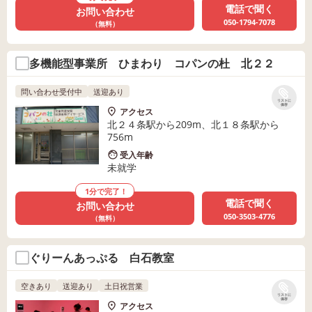
電話で聞く
お問い合わせ
050-1794-7078
（無料）
多機能型事業所 ひまわり コパンの杜 北２２
問い合わせ受付中
送迎あり
リストに
保存
アクセス
北２４条駅から209m、北１８条駅から
756m
受入年齢
未就学
1分で完了！
電話で聞く
お問い合わせ
050-3503-4776
（無料）
ぐりーんあっぷる 白石教室
空きあり
送迎あり
土日祝営業
リストに
保存
アクセス