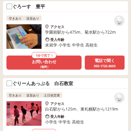
ぐろーす 豊平
空きあり
送迎あり
リストに
保存
アクセス
学園前駅から475m、菊水駅から722m
受入年齢
未就学 小学生 中学生 高校生
1分で完了！
電話で聞く
お問い合わせ
050-1726-8603
（無料）
ぐりーんあっぷる 白石教室
空きあり
送迎あり
土日祝営業
リストに
保存
アクセス
白石駅から125m、東札幌駅から1219m
受入年齢
小学生 中学生 高校生