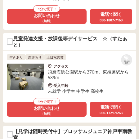
1分で完了！
電話で聞く
お問い合わせ
050-1807-7163
（無料）
児童発達支援・放課後等デイサービス ☆（すたぁ
と）
空きあり
送迎あり
土日祝営業
リストに
保存
アクセス
須磨海浜公園駅から370m、東須磨駅から
589m
受入年齢
未就学 小学生 中学生 高校生
1分で完了！
電話で聞く
お問い合わせ
050-1721-1263
（無料）
【見学は随時受付中】ブロッサムジュニア神戸甲南教
室