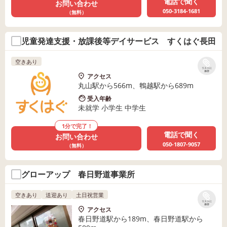
電話で聞く
お問い合わせ
050-3184-1681
（無料）
児童発達支援・放課後等デイサービス すくはぐ長田
空きあり
リストに
保存
アクセス
丸山駅から566m、鵯越駅から689m
受入年齢
未就学 小学生 中学生
1分で完了！
電話で聞く
お問い合わせ
050-1807-9057
（無料）
グローアップ 春日野道事業所
空きあり
送迎あり
土日祝営業
リストに
保存
アクセス
春日野道駅から189m、春日野道駅から