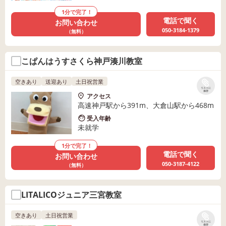
1分で完了！
電話で聞く
お問い合わせ
050-3184-1379
（無料）
こぱんはうすさくら神戸湊川教室
空きあり
送迎あり
土日祝営業
リストに
保存
アクセス
高速神戸駅から391m、大倉山駅から468m
受入年齢
未就学
1分で完了！
電話で聞く
お問い合わせ
050-3187-4122
（無料）
LITALICOジュニア三宮教室
空きあり
土日祝営業
リストに
保存