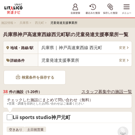
施設情報
>
兵庫県
>
西元町
>
児童発達支援事業所
兵庫県神戸高速東西線西元町駅の児童発達支援事業所一覧
兵庫県 | 神戸高速東西線 西元町
変更
地域・路線/駅
児童発達支援事業所
変更
詳細条件
検索条件を保存する
38
スタッフ募集中の施設一覧
件の施設（1-20件）
チェックした施設にまとめて問い合わせ（無料）
※営業・調査を目的としたお問い合わせはご遠慮ください
Lii sports studio神戸元町
空きあり
土日祝営業
リストに