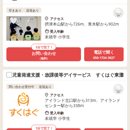
空きあり
送迎あり
リストに
保存
アクセス
摂津本山駅から726m、青木駅から902m
受入年齢
未就学 小学生
1分で完了！
電話で聞く
お問い合わせ
050-1724-3827
（無料）
児童発達支援・放課後等デイサービス すくはぐ東灘
問い合わせ受付中
送迎あり
リストに
保存
アクセス
アイランド北口駅から313m、アイランド
センター駅から338m
受入年齢
未就学 小学生
1分で完了！