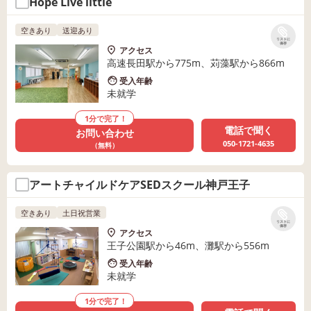
Hope Live little
空きあり
送迎あり
リストに
保存
アクセス
高速長田駅から775m、苅藻駅から866m
受入年齢
未就学
1分で完了！
電話で聞く
お問い合わせ
050-1721-4635
（無料）
アートチャイルドケアSEDスクール神戸王子
空きあり
土日祝営業
リストに
保存
アクセス
王子公園駅から46m、灘駅から556m
受入年齢
未就学
1分で完了！