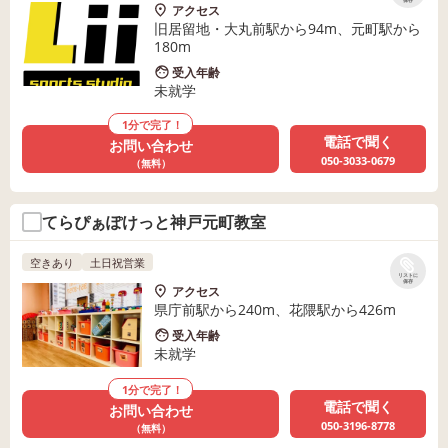
保存
アクセス
旧居留地・大丸前駅から94m、元町駅から
180m
受入年齢
未就学
1分で完了！
電話で聞く
お問い合わせ
050-3033-0679
（無料）
てらぴぁぽけっと神戸元町教室
空きあり
土日祝営業
リストに
保存
アクセス
県庁前駅から240m、花隈駅から426m
受入年齢
未就学
1分で完了！
電話で聞く
お問い合わせ
050-3196-8778
（無料）