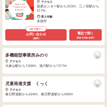
アクセス
貿易センター駅から353m、三ノ宮駅から
517m
受入年齢
未就学
1分で完了！
電話で聞く
お問い合わせ
050-3196-5497
（無料）
多機能型事業所みのり
リストに
保存
アクセス
大倉山駅から1268m、湊川駅から1317m
児童発達支援 くっく
リストに
保存
アクセス
春日野道駅から424m、春日野道駅から606m