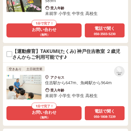
589m
受入年齢
未就学 小学生 中学生 高校生
1分で完了！
電話で聞く
お問い合わせ
050-3503-5230
（無料）
【運動療育】TAKUMI(たくみ) 神戸住吉教室 ２歳児
さんからご利用可能です♪
空きあり
土日祝営業
リストに
保存
アクセス
住吉駅から647m、魚崎駅から964m
受入年齢
未就学 小学生 中学生 高校生
1分で完了！
電話で聞く
お問い合わせ
050-1808-7239
（無料）