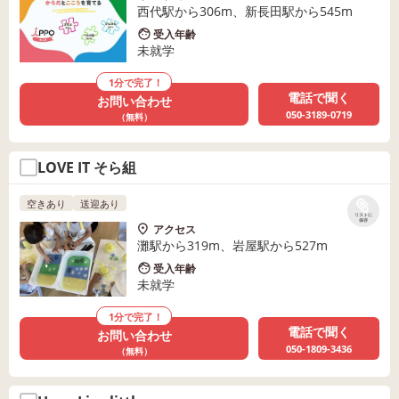
西代駅から306m、新長田駅から545m
受入年齢
未就学
1分で完了！
電話で聞く
お問い合わせ
050-3189-0719
（無料）
LOVE IT そら組
空きあり
送迎あり
リストに
保存
アクセス
灘駅から319m、岩屋駅から527m
受入年齢
未就学
1分で完了！
電話で聞く
お問い合わせ
050-1809-3436
（無料）