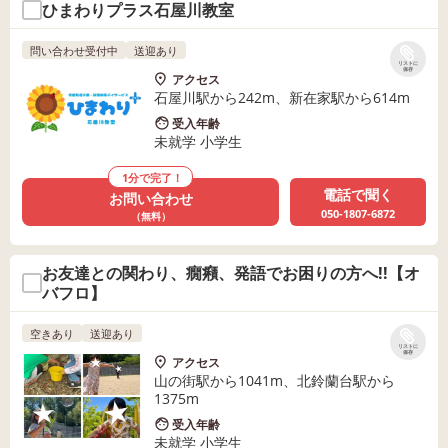
ひまわりプラス石屋川教室
問い合わせ受付中
送迎あり
リストに
保存
アクセス
石屋川駅から242m、新在家駅から614m
受入年齢
未就学 小学生
1分で完了！
電話で聞く
お問い合わせ
050-1807-6872
（無料）
お友達との関わり、癇癪、発語でお困りの方へ!!【オ
バフロ】
空きあり
送迎あり
リストに
保存
アクセス
山の街駅から1041m、北鈴蘭台駅から
1375m
受入年齢
未就学 小学生