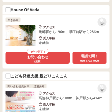
House Of Veda
空きあり
リストに
保存
アクセス
元町駅から196m、県庁前駅から286m
受入年齢
未就学
1分で完了！
電話で聞く
お問い合わせ
050-1793-4920
（無料）
こども発達支援 親どりこんこん
問い合わせ受付中
送迎あり
リストに
保存
アクセス
高速神戸駅から108m、神戸駅から414m
受入年齢
未就学