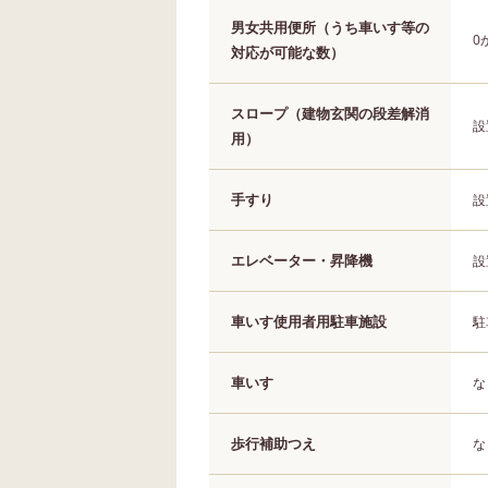
男女共用便所（うち車いす等の
0
対応が可能な数）
スロープ（建物玄関の段差解消
設
用）
手すり
設
エレベーター・昇降機
設
車いす使用者用駐車施設
駐
車いす
な
歩行補助つえ
な