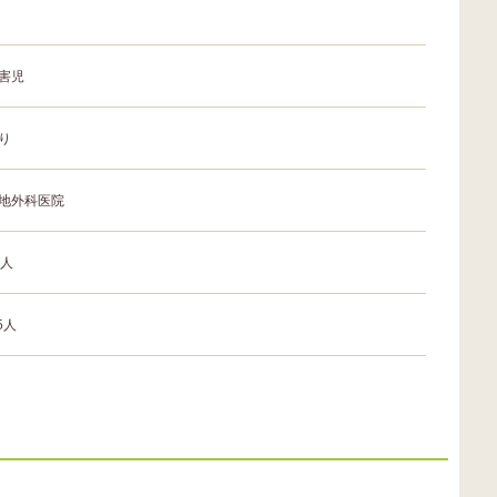
害児
り
地外科医院
0人
.5人