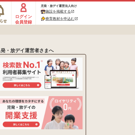
児発・放デイ運営法人向け
施設を掲載する
open_in_new
ログイン
療育教材を申込む
open_in_new
会員登録
児発・放デイ運営者さまへ