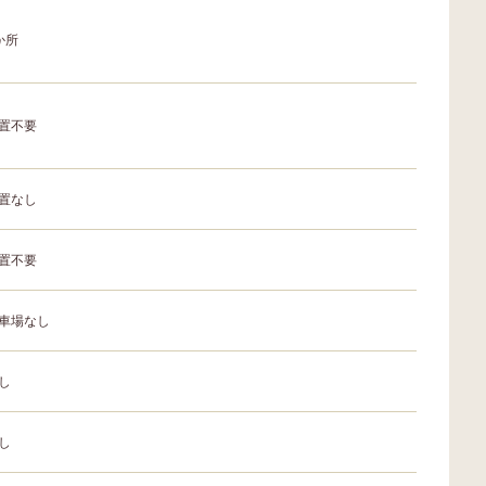
か所
置不要
置なし
置不要
車場なし
し
し