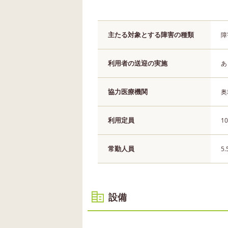
主たる対象とする障害の種類
障
利用者の送迎の実施
あ
協力医療機関
奥
利用定員
1
常勤人員
5
設備