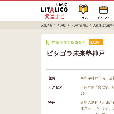
施設情報
兵庫県
神戸市長田区
児童発達支援事
児童発達支援事業所
送迎あり
ピタゴラ未来塾神戸
住所
兵庫県神戸市長田区若
アクセス
JR神戸線「鷹取駅
8分
特色
最新の脳科学と発達
運営をしています。ス