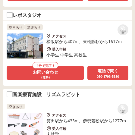
レボスタジオ
空きあり
送迎あり
リストに
保存
アクセス
松阪駅から407m、東松阪駅から1617m
受入年齢
小学生 中学生 高校生
1分で完了！
電話で聞く
お問い合わせ
050-1793-5380
（無料）
音楽療育施設 リズムラビット
空きあり
リストに
保存
アクセス
箕田駅から433m、伊勢若松駅から1277m
受入年齢
未就学