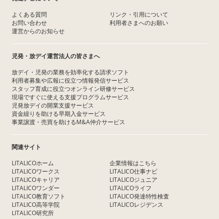
よくある質問
リンク・引用について
お問い合わせ
利用者さまへのお願い
運営からのお知らせ
児発・放デイ運営法人の皆さまへ
放デイ・児発の業務を効率化する請求ソフト
利用者募集や広報に役立つ情報発信サービス
スタッフ育成に役立つオンライン研修サービス
現場ですぐに使える支援プログラムサービス
児発放デイの開業支援サービス
資金繰りを助ける早期入金サービス
事業譲渡・売買を助けるM&A仲介サービス
関連サイト
LITALICOホーム
企業情報はこちら
LITALICOワークス
LITALICO仕事ナビ
LITALICOキャリア
LITALICOジュニア
LITALICOワンダー
LITALICOライフ
LITALICO教育ソフト
LITALICO発達特性検査
LITALICO高等学院
LITALICOレジデンス
LITALICO研究所