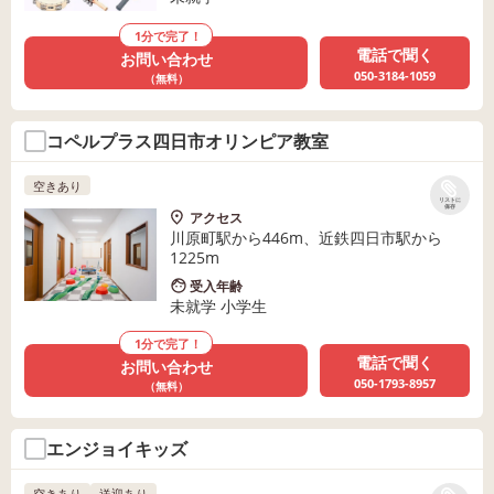
1分で完了！
電話で聞く
お問い合わせ
050-3184-1059
（無料）
コペルプラス四日市オリンピア教室
空きあり
リストに
保存
アクセス
川原町駅から446m、近鉄四日市駅から
1225m
受入年齢
未就学 小学生
1分で完了！
電話で聞く
お問い合わせ
050-1793-8957
（無料）
エンジョイキッズ
空きあり
送迎あり