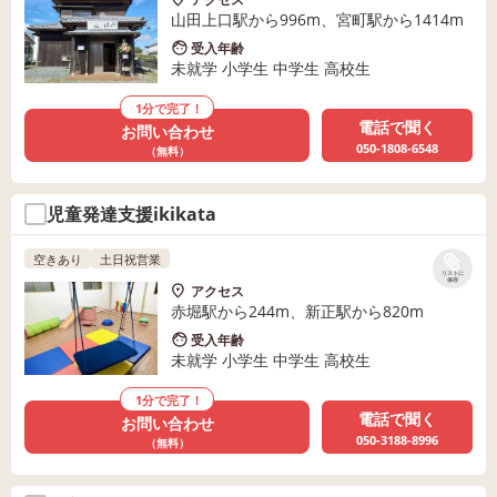
山田上口駅から996m、宮町駅から1414m
受入年齢
未就学 小学生 中学生 高校生
1分で完了！
電話で聞く
お問い合わせ
050-1808-6548
（無料）
児童発達支援ikikata
空きあり
土日祝営業
リストに
保存
アクセス
赤堀駅から244m、新正駅から820m
受入年齢
未就学 小学生 中学生 高校生
1分で完了！
電話で聞く
お問い合わせ
050-3188-8996
（無料）