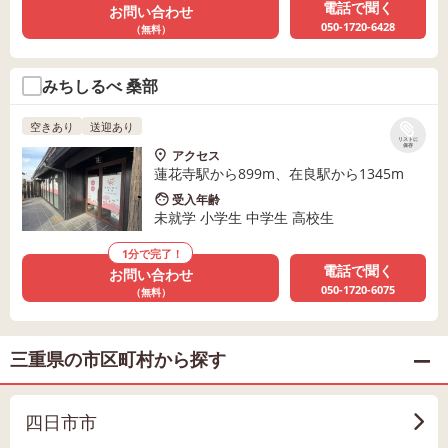
電話で聞く
お問い合わせ
050-1720-6428
（無料）
みちしるべ 桑部
空きあり
送迎あり
リストに
保存
アクセス
蓮花寺駅から899m、在良駅から1345m
受入年齢
未就学 小学生 中学生 高校生
1分で完了！
電話で聞く
お問い合わせ
050-1720-6075
（無料）
三重県の市区町村から探す
四日市市