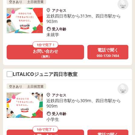
空きあり
土日祝営業
リストに
保存
アクセス
近鉄四日市駅から313m、四日市駅から
903m
受入年齢
未就学
1分で完了！
電話で聞く
お問い合わせ
050-1720-7454
（無料）
LITALICOジュニア四日市教室
空きあり
土日祝営業
リストに
保存
アクセス
近鉄四日市駅から309m、四日市駅から
909m
受入年齢
小学生
1分で完了！
電話で聞く