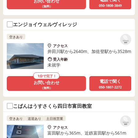
お問い合わせ
050-1808-3849
（無料）
エンジョイウェルヴィレッジ
空きあり
リストに
保存
アクセス
井田川駅から2640m、加佐登駅から3528m
受入年齢
未就学
1分で完了！
電話で聞く
お問い合わせ
050-1807-2272
（無料）
こぱんはうすさくら四日市富田教室
空きあり
送迎あり
土日祝営業
リストに
保存
アクセス
富田駅から365m、近鉄富田駅から561m