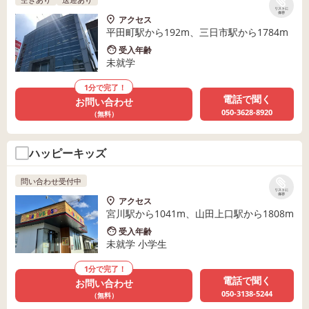
リストに
保存
アクセス
平田町駅から192m、三日市駅から1784m
受入年齢
未就学
1分で完了！
電話で聞く
お問い合わせ
050-3628-8920
（無料）
ハッピーキッズ
問い合わせ受付中
リストに
保存
アクセス
宮川駅から1041m、山田上口駅から1808m
受入年齢
未就学 小学生
1分で完了！
電話で聞く
お問い合わせ
050-3138-5244
（無料）