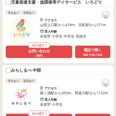
児童発達支援・放課後等デイサービス いろどり
空きあり
送迎あり
リストに
保存
アクセス
山田上口駅から418m、宮町駅から571m
受入年齢
未就学 小学生 中学生 高校生
1分で完了！
電話で聞く
お問い合わせ
050-1792-7922
（無料）
みちしるべ 中部
空きあり
送迎あり
リストに
保存
アクセス
霞ヶ浦駅から493m、阿倉川駅から1132m
受入年齢
未就学 小学生
1分で完了！