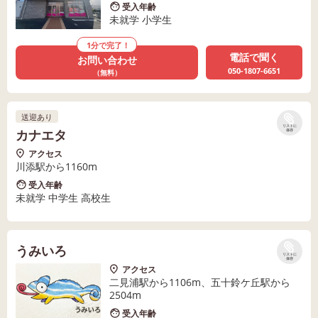
受入年齢
未就学 小学生
1分で完了！
電話で聞く
お問い合わせ
050-1807-6651
（無料）
送迎あり
リストに
カナエタ
保存
アクセス
川添駅から1160m
受入年齢
未就学 中学生 高校生
うみいろ
リストに
保存
アクセス
二見浦駅から1106m、五十鈴ケ丘駅から
2504m
受入年齢