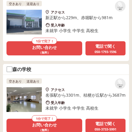
空きあり
送迎あり
リストに
保存
アクセス
新正駅から229m、赤堀駅から981m
受入年齢
未就学 小学生 中学生 高校生
1分で完了！
電話で聞く
お問い合わせ
050-1793-1596
（無料）
森の学校
空きあり
送迎あり
リストに
保存
アクセス
名張駅から3301m、桔梗が丘駅から3687m
受入年齢
未就学 小学生 中学生 高校生
1分で完了！
電話で聞く
お問い合わせ
050-3733-5991
（無料）