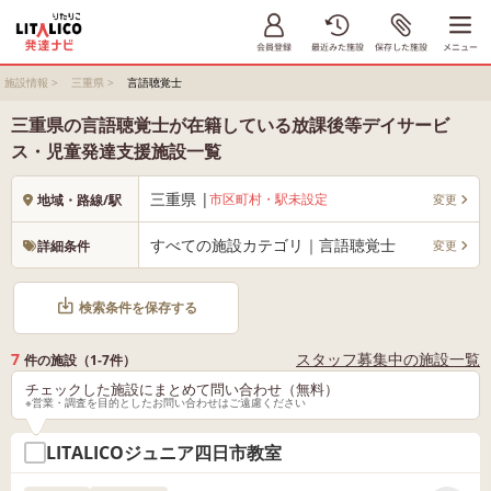
施設情報
>
三重県
>
言語聴覚士
三重県の言語聴覚士が在籍している放課後等デイサービ
ス・児童発達支援施設一覧
三重県 |
市区町村・駅未設定
変更
地域・路線/駅
すべての施設カテゴリ｜言語聴覚士
変更
詳細条件
検索条件を保存する
7
スタッフ募集中の施設一覧
件の施設（1-7件）
チェックした施設にまとめて問い合わせ（無料）
※営業・調査を目的としたお問い合わせはご遠慮ください
LITALICOジュニア四日市教室