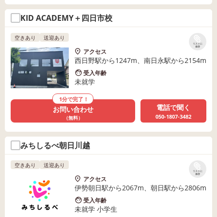
KID ACADEMY＋四日市校
空きあり
送迎あり
リストに
保存
アクセス
西日野駅から1247m、南日永駅から2154m
受入年齢
未就学
1分で完了！
電話で聞く
お問い合わせ
050-1807-3482
（無料）
みちしるべ朝日川越
空きあり
送迎あり
リストに
保存
アクセス
伊勢朝日駅から2067m、朝日駅から2806m
受入年齢
未就学 小学生