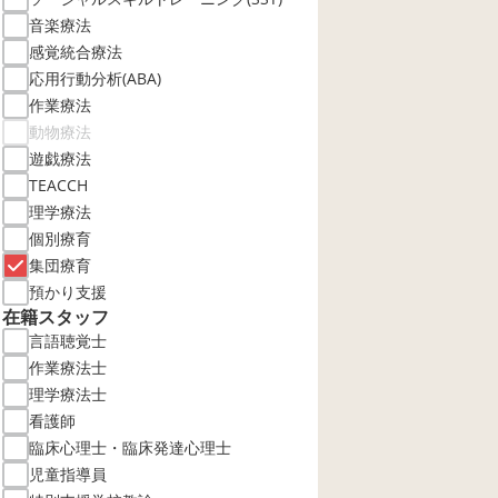
音楽療法
感覚統合療法
応用行動分析(ABA)
作業療法
動物療法
遊戯療法
TEACCH
理学療法
個別療育
集団療育
預かり支援
在籍スタッフ
言語聴覚士
作業療法士
理学療法士
看護師
臨床心理士・臨床発達心理士
児童指導員