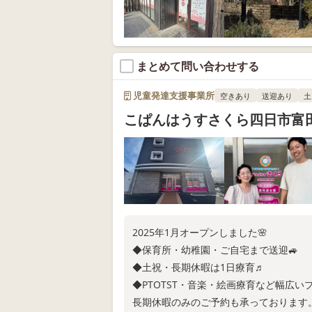
まとめて問い合わせする
児童発達支援事業所
空きあり
送迎あり
土
こぱんはうすさくら四日市富
2025年1月オープンしました🌸
◆保育所・幼稚園・ご自宅まで送迎🚙
◆土祝・長期休暇は1日療育♬
◆PTOTST・音楽・絵画療育など幅広いプ
長期休暇のみのご予約も承っております