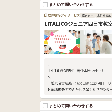
まとめて問い合わせする
放課後等デイサービス
空きあり
土日祝営業
LITALICOジュニア四日市教
／
【4月新規OPEN】無料体験受付中！
＼
・近鉄名古屋線・湯の山線 近鉄四日市駅
・放課後等デイサービスは、小学1年生～
お子さまの「できた」「楽しい」を大切
まとめて問い合わせする