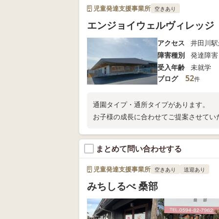
児童発達支援事業所
空きあり
エンジョイウェルヴィレッジ
アクセス
井田川駅
障害種別
発達障害
受入年齢
未就学
52
ブログ
件
通園タイプ・通所タイプがあります。
お子様の成長に合わせてご提案させてい
まとめて問い合わせする
児童発達支援事業所
空きあり
送迎あり
みちしるべ 桑部