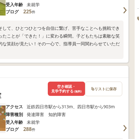
受入年齢
未就学
225
ブログ
件
そして、ひとつひとつを自信に繋げ、苦手なことへも挑戦でき
ったことが「できた！」に変わる瞬間。子どもたちは素敵な笑
的な笑顔が見たい！その一心で、指導員一同関わらせていただ
空き確認・
リストに保存
見学予約する
(無料)
室
アクセス
近鉄四日市駅から313m、四日市駅から903m
障害種別
発達障害 知的障害
受入年齢
未就学
288
ブログ
件