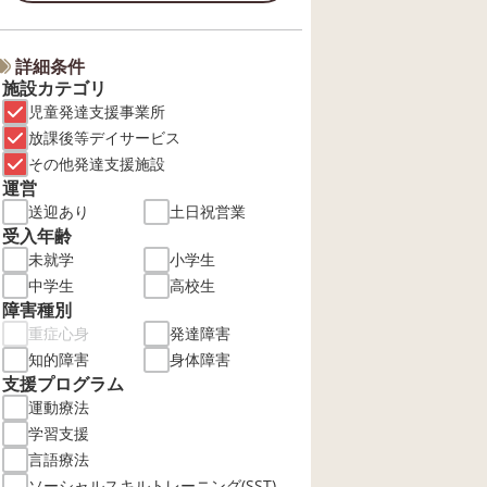
詳細条件
施設カテゴリ
児童発達支援事業所
放課後等デイサービス
その他発達支援施設
運営
送迎あり
土日祝営業
受入年齢
未就学
小学生
中学生
高校生
障害種別
重症心身
発達障害
知的障害
身体障害
支援プログラム
運動療法
学習支援
言語療法
ソーシャルスキルトレーニング(SST)