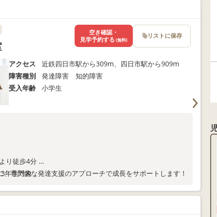
空き確認・
リストに保存
見学予約する
(無料)
室
アクセス
近鉄四日市駅から309m、四日市駅から909m
障害種別
発達障害 知的障害
受入年齢
小学生
より徒歩4分
3年生対象
に、専門的な発達支援のアプローチで成長をサポートします！