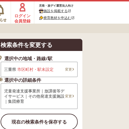
児発・放デイ運営法人向け
施設を掲載する
open_in_new
ログイン
療育教材を申込む
open_in_new
会員登録
検索条件を変更する
選択中の地域・路線/駅
三重県
市区町村・駅未設定
変更
選択中の詳細条件
児童発達支援事業所｜放課後等デ
イサービス｜その他発達支援施設
変更
｜集団療育
現在の検索条件を保存する