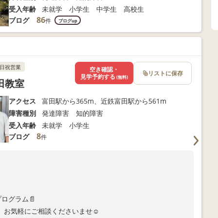
受入年齢
未就学 小学生 中学生 高校生
86
ブログ
件
ブログup
日祝営業
空き確認・
リストに保存
見学予約する
(無料)
田教室
アクセス
富田駅から365m、近鉄富田駅から561m
障害種別
発達障害 知的障害
受入年齢
未就学 小学生
8
ブログ
件
ログラム📄
。お気軽にご相談くださいませ☺