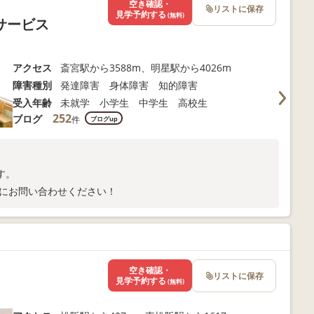
空き確認・
リストに保存
見学予約する
(無料)
サービス
アクセス
斎宮駅から3588m、明星駅から4026m
障害種別
発達障害 身体障害 知的障害
受入年齢
未就学 小学生 中学生 高校生
252
ブログ
件
ブログup
す。
にお問い合わせください！
空き確認・
リストに保存
見学予約する
(無料)