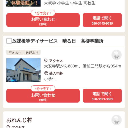
未就学 小学生 中学生 高校生
1分で完了！
電話で聞く
お問い合わせ
050-3145-9719
（無料）
放課後等デイサービス 晴る日 高柳事業所
空きあり
送迎あり
リストに
保存
アクセス
大安寺駅から860m、備前三門駅から954m
受入年齢
小学生
1分で完了！
電話で聞く
お問い合わせ
050-3623-3681
（無料）
おれんじ村
リストに
保存
アクセス