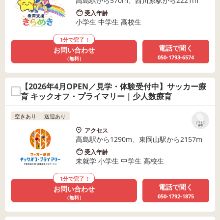
高島駅から570m、西川原駅から2221m
受入年齢
小学生 中学生 高校生
1分で完了！
電話で聞く
お問い合わせ
050-1793-6574
（無料）
【2026年4月OPEN／見学・体験受付中】サッカー療
育 キックオフ・プライマリー｜少人数療育
空きあり
送迎あり
リストに
保存
アクセス
高島駅から1290m、東岡山駅から2157m
受入年齢
未就学 小学生 中学生 高校生
1分で完了！
電話で聞く
お問い合わせ
050-1792-1875
（無料）