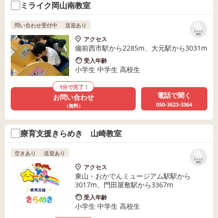
ミライク岡山南教室
問い合わせ受付中
送迎あり
リストに
保存
アクセス
備前西市駅から2285m、大元駅から3031m
受入年齢
小学生 中学生 高校生
1分で完了！
電話で聞く
お問い合わせ
050-3623-3364
（無料）
療育支援きらめき 山崎教室
空きあり
送迎あり
リストに
保存
アクセス
東山・おかでんミュージアム駅駅から
3017m、門田屋敷駅から3367m
受入年齢
小学生 中学生 高校生