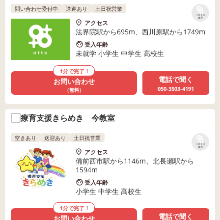
問い合わせ受付中
送迎あり
土日祝営業
リストに
保存
アクセス
法界院駅から695m、西川原駅から1749m
受入年齢
未就学 小学生 中学生 高校生
1分で完了！
電話で聞く
お問い合わせ
050-3503-4191
（無料）
療育支援きらめき 今教室
空きあり
送迎あり
土日祝営業
リストに
保存
アクセス
備前西市駅から1146m、北長瀬駅から
1594m
受入年齢
小学生 中学生 高校生
1分で完了！
電話で聞く
お問い合わせ