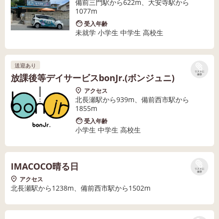
備前三門駅から622m、大安寺駅から
1077m
受入年齢
未就学 小学生 中学生 高校生
送迎あり
リストに
放課後等デイサービスbonJr.(ボンジュニ)
保存
アクセス
北長瀬駅から939m、備前西市駅から
1855m
受入年齢
小学生 中学生 高校生
IMACOCO晴る日
リストに
保存
アクセス
北長瀬駅から1238m、備前西市駅から1502m