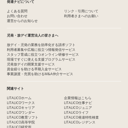
発達ナビについて
よくある質問
リンク・引用について
お問い合わせ
利用者さまへのお願い
運営からのお知らせ
児発・放デイ運営法人の皆さまへ
放デイ・児発の業務を効率化する請求ソフト
利用者募集や広報に役立つ情報発信サービス
スタッフ育成に役立つオンライン研修サービス
現場ですぐに使える支援プログラムサービス
児発放デイの開業支援サービス
資金繰りを助ける早期入金サービス
事業譲渡・売買を助けるM&A仲介サービス
関連サイト
LITALICOホーム
企業情報はこちら
LITALICOワークス
LITALICO仕事ナビ
LITALICOキャリア
LITALICOジュニア
LITALICOワンダー
LITALICOライフ
LITALICO教育ソフト
LITALICO発達特性検査
LITALICO高等学院
LITALICOレジデンス
LITALICO研究所