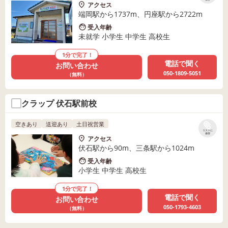
アクセス
端岡駅から1737m、円座駅から2722m
受入年齢
未就学 小学生 中学生 高校生
1分で完了！
電話で聞く
お問い合わせ
050-1809-5051
（無料）
クラップ 伏石駅前校
空きあり
送迎あり
土日祝営業
リストに
保存
アクセス
伏石駅から90m、三条駅から1024m
受入年齢
小学生 中学生 高校生
1分で完了！
電話で聞く
お問い合わせ
050-1793-4603
（無料）