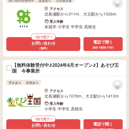
問い合わせ受付中
送迎あり
土日祝営業
リストに
保存
アクセス
北長瀬駅から911m、大元駅から1506m
受入年齢
未就学 小学生 中学生 高校生
1分で完了！
電話で聞く
お問い合わせ
050-1808-1161
（無料）
【無料体験受付中♪2024年4月オープン♪】あそび王
国 今事業所
空きあり
送迎あり
リストに
保存
アクセス
北長瀬駅から1078m、大元駅から1413m
受入年齢
小学生 中学生 高校生
1分で完了！
電話で聞く
お問い合わせ