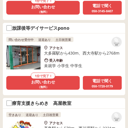
1分で完了！
電話で聞く
お問い合わせ
050-3145-8407
（無料）
放課後等デイサービスpono
問い合わせ受付中
送迎あり
土日祝営業
リストに
保存
アクセス
大多羅駅から430m、西大寺駅から2768m
受入年齢
未就学 小学生 中学生
1分で完了！
電話で聞く
お問い合わせ
050-1720-0179
（無料）
療育支援きらめき 高屋教室
空きあり
送迎あり
土日祝営業
リストに
保存
アクセス