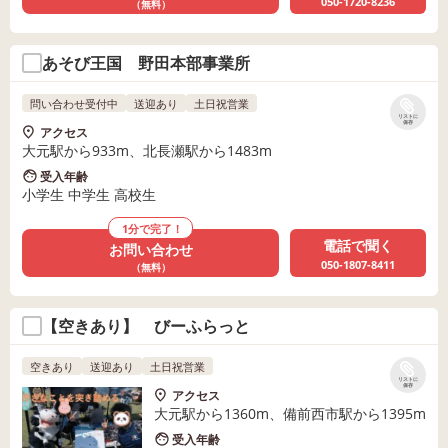
050-1720-8236
（無料）
あそび王国 野田本部事業所
問い合わせ受付中
送迎あり
土日祝営業
リストに
保存
アクセス
大元駅から933m、北長瀬駅から1483m
受入年齢
小学生 中学生 高校生
1分で完了！
電話で聞く
お問い合わせ
050-1807-8411
（無料）
【空きあり】 びーふらっと
空きあり
送迎あり
土日祝営業
リストに
保存
アクセス
大元駅から1360m、備前西市駅から1395m
受入年齢