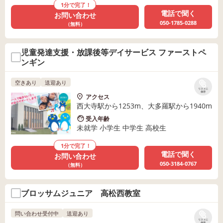
1分で完了！
電話で聞く
お問い合わせ
050-1785-0288
（無料）
児童発達支援・放課後等デイサービス ファーストペ
ンギン
空きあり
送迎あり
リストに
保存
アクセス
西大寺駅から1253m、大多羅駅から1940m
受入年齢
未就学 小学生 中学生 高校生
1分で完了！
電話で聞く
お問い合わせ
050-3184-0767
（無料）
ブロッサムジュニア 高松西教室
問い合わせ受付中
送迎あり
リストに
保存