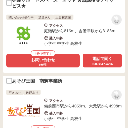
発達サポートスペース オット ★放課後等デイサー
ビス★
問い合わせ受付中
送迎あり
土日祝営業
リストに
保存
アクセス
庭瀬駅から816m、吉備津駅から3183m
受入年齢
小学生 中学生 高校生
1分で完了！
電話で聞く
お問い合わせ
050-3647-4796
（無料）
あそび王国 南輝事業所
空きあり
送迎あり
リストに
保存
アクセス
備前西市駅から4069m、大元駅から4998m
受入年齢
小学生 中学生 高校生