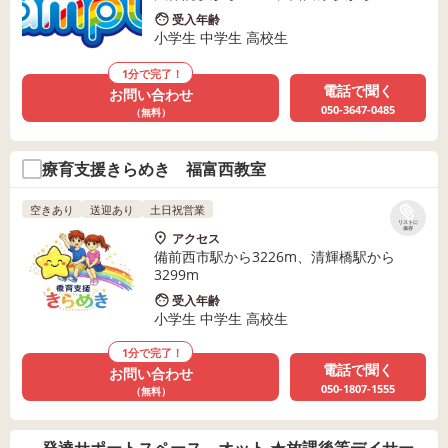
受入年齢
小学生 中学生 高校生
1分で完了！
電話で聞く
お問い合わせ
050-3647-0485
（無料）
療育支援きらめき 福富西教室
空きあり
送迎あり
土日祝営業
リストに
保存
アクセス
備前西市駅から3226m、清輝橋駅から
3299m
受入年齢
小学生 中学生 高校生
1分で完了！
電話で聞く
お問い合わせ
050-1807-1555
（無料）