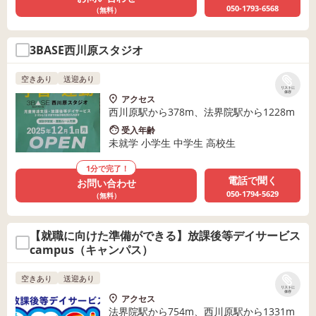
050-1793-6568
（無料）
3BASE西川原スタジオ
空きあり
送迎あり
リストに
保存
アクセス
西川原駅から378m、法界院駅から1228m
受入年齢
未就学 小学生 中学生 高校生
1分で完了！
電話で聞く
お問い合わせ
050-1794-5629
（無料）
【就職に向けた準備ができる】放課後等デイサービス
campus（キャンパス）
空きあり
送迎あり
リストに
保存
アクセス
法界院駅から754m、西川原駅から1331m