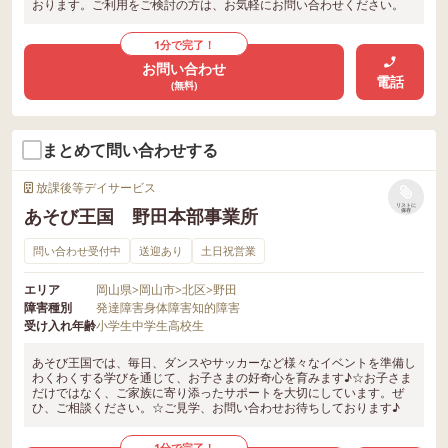
おります。ご利用をご検討の方は、お気軽にお問い合わせください。
1分で完了！
お問い合わせ
電話
(無料)
まとめて問い合わせする
放課後等デイサービス
リストに
あそび王国 野田本部事業所
保存
問い合わせ受付中
送迎あり
土日祝営業
エリア
岡山県
>
岡山市
>
北区
>
野田
障害種別
発達障害
身体障害
知的障害
受け入れ年齢
小学生
中学生
高校生
あそび王国では、毎日、ダンスやサッカーなど様々なイベントを準備し
わくわくする学びを通じて、お子さまの好奇心を育みます♪☆お子さま
だけではなく、ご家族に寄り添ったサポートを大切にしています。ぜ
ひ、ご相談ください。☆ご見学、お問い合わせお待ちしております♪
1分で完了！