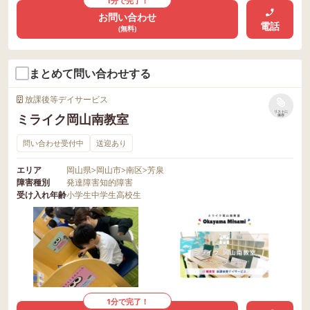
1分で完了！
お問い合わせ
電話
(無料)
まとめて問い合わせする
放課後等デイサービス
リストに
ミライク岡山南教室
保存
問い合わせ受付中
送迎あり
エリア
岡山県
>
岡山市
>
南区
>
芳泉
障害種別
発達障害
知的障害
受け入れ年齢
小学生
中学生
高校生
1分で完了！