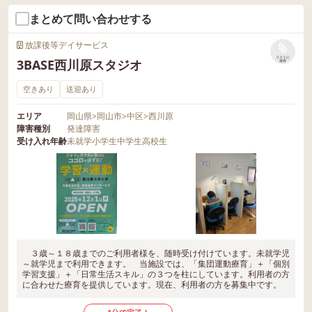
まとめて問い合わせする
放課後等デイサービス
リストに
3BASE西川原スタジオ
保存
空きあり
送迎あり
エリア
岡山県
>
岡山市
>
中区
>
西川原
障害種別
発達障害
受け入れ年齢
未就学
小学生
中学生
高校生
３歳～１８歳までのご利用者様を、随時受け付けています。未就学児
～就学児まで利用できます。 当施設では、「集団運動療育」＋「個別
学習支援」＋「日常生活スキル」の３つを柱にしています。利用者の方
に合わせた療育を提供しています。現在、利用者の方を募集中です。