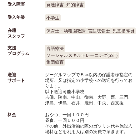
受入障害
発達障害
知的障害
受入年齢
小学生
在籍
保育士・幼稚園教諭
言語聴覚士
児童指導員
スタッフ
支援
言語療法
プログラム
ソーシャルスキルトレーニング(SST)
集団療育
送迎
グーグルマップで５㎞以内の保護者様指定の
サポート
場所、又は指定の小学校への送迎を行ってお
ります。
以下送迎可能小学校
吉備、陵南、中山、御南、大野、西、三門、
津島、伊島、石井、鹿田、中央、西支援
料金
おやつ、一回１００円
昼食、一回５００円
その他、外出活動の際のガソリン代や施設入
場料などを利用人は別の実費で頂きます。