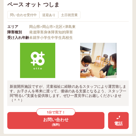
ペース オット つしま
問い合わせ受付中
送迎あり
土日祝営業
エリア
岡山県
>
岡山市
>
北区
>
津島東
障害種別
発達障害
身体障害
知的障害
受け入れ年齢
未就学
小学生
中学生
高校生
新規開所施設ですが、児童福祉に経験のあるスタッフにより運営致しま
す。お子さんを将来に渡って、価値のある支援となるよう、スタッフ一
同”明るい”支援を提供致します。ぜひ一度見学にお越しくださいませ
（＾＾）
1分で完了！
お問い合わせ
電話
(無料)