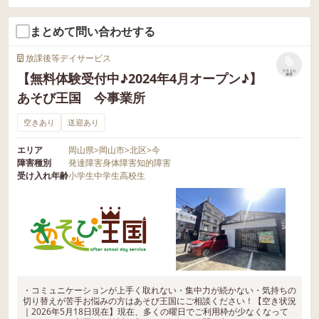
まとめて問い合わせする
放課後等デイサービス
リストに
【無料体験受付中♪2024年4月オープン♪】
保存
あそび王国 今事業所
空きあり
送迎あり
エリア
岡山県
>
岡山市
>
北区
>
今
障害種別
発達障害
身体障害
知的障害
受け入れ年齢
小学生
中学生
高校生
・コミュニケーションが上手く取れない・集中力が続かない・気持ちの
切り替えが苦手お悩みの方はあそび王国にご相談ください！【空き状況
｜2026年5月18日現在】現在、多くの曜日でご利用枠が少なくなって