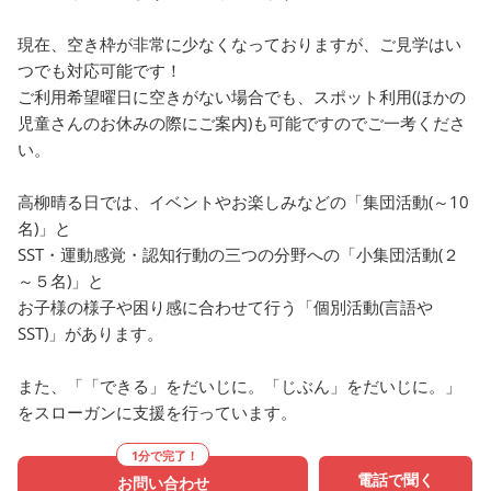
練習しています！寒さを
らすように一生懸命に踊
現在、空き枠が非常に少なくなっておりますが、ご見学はい
います✨
つでも対応可能です！
ご利用希望曜日に空きがない場合でも、スポット利用(ほかの
児童さんのお休みの際にご案内)も可能ですのでご一考くださ
い。
高柳晴る日では、イベントやお楽しみなどの「集団活動(～10
名)」と
SST・運動感覚・認知行動の三つの分野への「小集団活動(２
～５名)」と
お子様の様子や困り感に合わせて行う「個別活動(言語や
SST)」があります。
また、「「できる」をだいじに。「じぶん」をだいじに。」
をスローガンに支援を行っています。
1分で完了！
電話で聞く
お問い合わせ