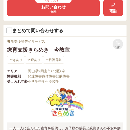
お問い合わせ
電話
(無料)
まとめて問い合わせする
放課後等デイサービス
リストに
療育支援きらめき 今教室
保存
空きあり
送迎あり
土日祝営業
エリア
岡山県
>
岡山市
>
北区
>
今
障害種別
発達障害
身体障害
知的障害
受け入れ年齢
小学生
中学生
高校生
一人一人に合わせた療育を提供し、お子様の成長と親御さんの不安を解