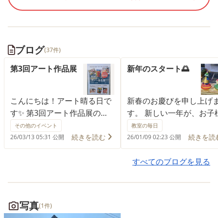
ブログ
(37件)
第3回アート作品展
新年のスタート🌅
こんにちは！アート晴る日で
新春のお慶びを申し上げ
す✨ 第3回アート作品展のご
す。 新しい一年が、お子
案内です！ 直前の告知にな
とって、また保護者の皆
その他のイベント
教室の毎日
り、申し訳ありません💦
とって笑顔があふれる年
続きを読む
続きを読
26/03/13 05:31 公開
26/01/09 02:23 公開
2026年3月14日(土)、3月21日
りますよう、お祈り申し
(土)の2日間 IMACOCO晴る日
ます。 アート晴る日では
すべてのブログを見る
（仮）にて 子どもたちがアー
末年始の休み明けの初日
トプログラムで制作した作品
くの神社まで初詣に行き
を展示しております。 それぞ
た🎍 交通ルールを守りつ
写真
(1件)
れ思いや工夫を込めて取り組
通りすがる方々に「おは