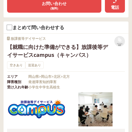
お問い合わせ
電話
(無料)
まとめて問い合わせする
放課後等デイサービス
リストに
【就職に向けた準備ができる】放課後等デ
保存
イサービスcampus（キャンパス）
空きあり
送迎あり
エリア
岡山県
>
岡山市
>
北区
>
北方
障害種別
発達障害
知的障害
受け入れ年齢
小学生
中学生
高校生