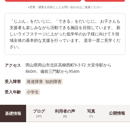
※営業・調査を目的としたお問い合わせはご遠慮ください
「じぶん」をだいじに。「できる」をだいじに。 お子さんも
支援者も楽しみながら活動できる施設を目指しています。 新
しいライフステージに上がった低学年のお子様に向けて５領
域全体の基本的な支援を行っています。 是非一度ご見学くだ
さい。
岡山県岡山市北区高柳西町9-3 F2 大安寺駅から
アクセス
860m、備前三門駅から954m
受入障害
発達障害
知的障害
受入年齢
小学生
ブログ
利用者の声
写真
公開情報
基礎情報
(37)
(0)
(1)