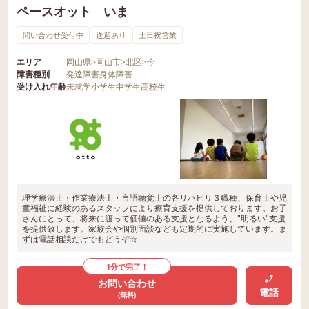
ペースオット いま
問い合わせ受付中
送迎あり
土日祝営業
エリア
岡山県
>
岡山市
>
北区
>
今
障害種別
発達障害
身体障害
受け入れ年齢
未就学
小学生
中学生
高校生
理学療法士・作業療法士・言語聴覚士の各リハビリ３職種、保育士や児
童福祉に経験のあるスタッフにより療育支援を提供しております。お子
さんにとって、将来に渡って価値のある支援となるよう、"明るい"支援
を提供致します。家族会や個別面談なども定期的に実施しています。ま
ずは電話相談だけでもどうぞ☆
1分で完了！
お問い合わせ
電話
(無料)