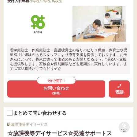
受け入れ年齢
小学生
中学生
高校生
理学療法士・作業療法士・言語聴覚士の各リハビリ３職種、保育士や児
童福祉に経験のあるスタッフにより療育支援を提供しております。お子
さんにとって、将来に渡って価値のある支援となるよう、"明るい"支援
を提供致します。家族会や個別面談なども定期的に実施しています。ま
ずは電話相談だけでもどうぞ☆
1分で完了！
お問い合わせ
電話
(無料)
まとめて問い合わせする
放課後等デイサービス
リストに
☆放課後等デイサービス☆発達サポートス
保存