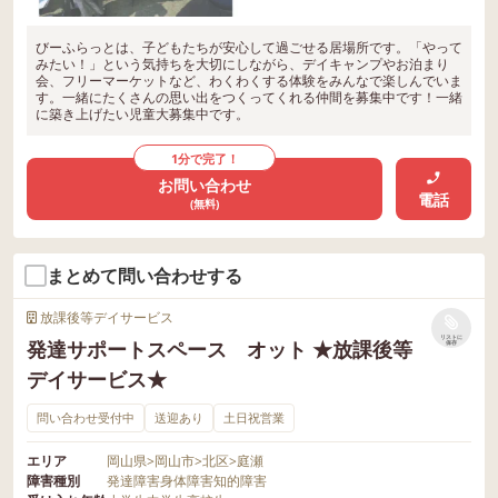
びーふらっとは、子どもたちが安心して過ごせる居場所です。「やって
みたい！」という気持ちを大切にしながら、デイキャンプやお泊まり
会、フリーマーケットなど、わくわくする体験をみんなで楽しんでいま
す。一緒にたくさんの思い出をつくってくれる仲間を募集中です！一緒
に築き上げたい児童大募集中です。
1分で完了！
お問い合わせ
電話
(無料)
まとめて問い合わせする
放課後等デイサービス
リストに
発達サポートスペース オット ★放課後等
保存
デイサービス★
問い合わせ受付中
送迎あり
土日祝営業
エリア
岡山県
>
岡山市
>
北区
>
庭瀬
障害種別
発達障害
身体障害
知的障害