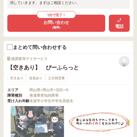
消していきます。まずはご相談ください。
1分で完了！
お問い合わせ
電話
(無料)
まとめて問い合わせする
放課後等デイサービス
リストに
【空きあり】 びーふらっと
保存
空きあり
送迎あり
土日祝営業
エリア
岡山県
>
岡山市
>
北区
>
今
障害種別
発達障害
知的障害
受け入れ年齢
未就学
小学生
中学生
高校生