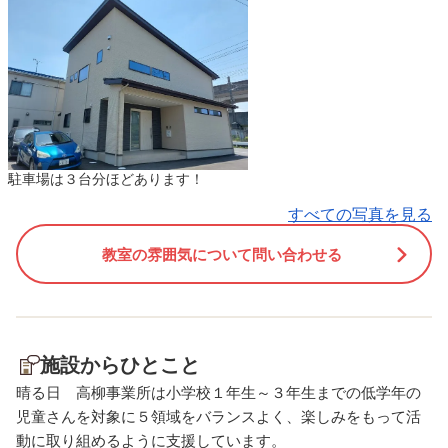
んだ力作ばかりです。 発想の
ございます！」と爽やか
豊かさや成長の様子を感じて
拶をしていました。新し
いただけると思いますので、
の始まりだからでしょう
ぜひ足をお運びください☺️
気持ちも引き締まり、な
場所:北区今７丁目24-33 お問
かたくましく感じられる
い合わせはLINEまたは電話に
たちの姿が見られました
て承っております。よろしく
さて、今回のアートのご
駐車場は３台分ほどあります！
お願い致します。
ですが『臨床美術 クリ
スツリー』です。 まずク
すべての写真を見る
マスについて、みんなで
教室の雰囲気について問い合わせる
発表しそのワクワクを実
るものではなく色、線、
どで表現していました✨✨
や銀をたくさん使ってい
華に見えるので新年のお
施設からひとこと
にもできるねとお話しし
晴る日 高柳事業所は小学校１年生～３年生までの低学年の
ます☺️ 1月は運動プログ
児童さんを対象に５領域をバランスよく、楽しみをもって活
として、みんなでうらじ
動に取り組めるように支援しています。