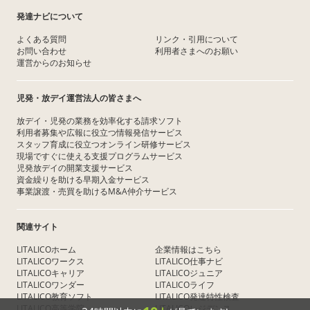
発達ナビについて
よくある質問
リンク・引用について
お問い合わせ
利用者さまへのお願い
運営からのお知らせ
児発・放デイ運営法人の皆さまへ
放デイ・児発の業務を効率化する請求ソフト
利用者募集や広報に役立つ情報発信サービス
スタッフ育成に役立つオンライン研修サービス
現場ですぐに使える支援プログラムサービス
児発放デイの開業支援サービス
資金繰りを助ける早期入金サービス
事業譲渡・売買を助けるM&A仲介サービス
関連サイト
LITALICOホーム
企業情報はこちら
LITALICOワークス
LITALICO仕事ナビ
LITALICOキャリア
LITALICOジュニア
LITALICOワンダー
LITALICOライフ
LITALICO教育ソフト
LITALICO発達特性検査
LITALICO高等学院
LITALICOレジデンス