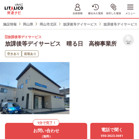
施設情報
岡山県
岡山市北区
放課後等デイサービス
放課後等デイサービス
放課後等デイサービス
放課後等デイサービス 晴る日 高柳事業所
リストに
保存
空きあり
送迎あり
1分で完了！
電話で聞く
お問い合わせ
050-3623-3681
（無料）