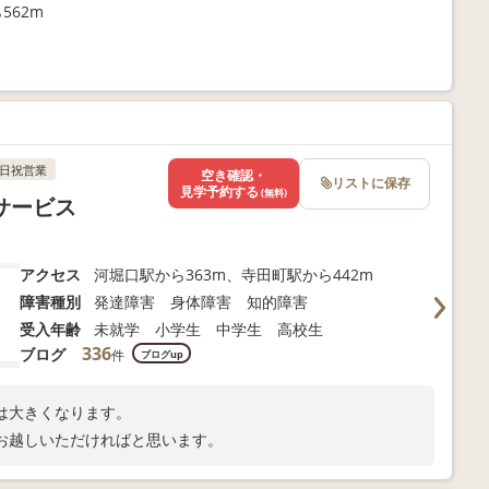
562m
日祝営業
空き確認・
リストに保存
見学予約する
(無料)
サービス
アクセス
河堀口駅から363m、寺田町駅から442m
障害種別
発達障害 身体障害 知的障害
受入年齢
未就学 小学生 中学生 高校生
336
ブログ
件
ブログup
は大きくなります。
お越しいただければと思います。