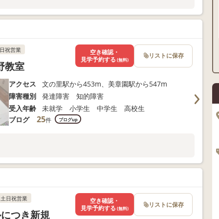
日祝営業
空き確認・
リストに保存
見学予約する
(無料)
野教室
アクセス
文の里駅から453m、美章園駅から547m
障害種別
発達障害 知的障害
受入年齢
未就学 小学生 中学生 高校生
25
ブログ
件
ブログup
土日祝営業
空き確認・
リストに保存
見学予約する
(無料)
ルにつき新規