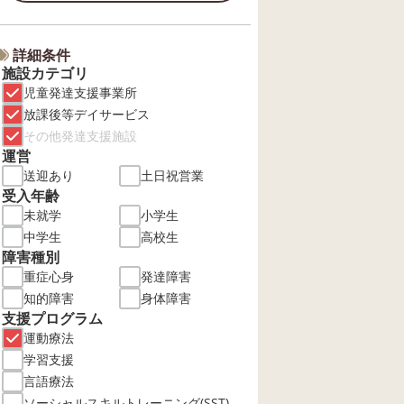
詳細条件
施設カテゴリ
児童発達支援事業所
放課後等デイサービス
その他発達支援施設
運営
送迎あり
土日祝営業
受入年齢
未就学
小学生
中学生
高校生
障害種別
重症心身
発達障害
知的障害
身体障害
支援プログラム
運動療法
学習支援
言語療法
ソーシャルスキルトレーニング(SST)