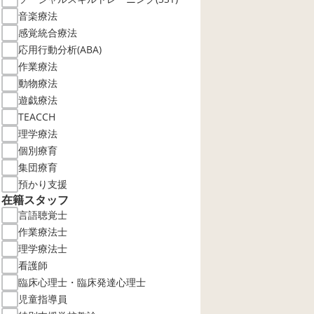
音楽療法
感覚統合療法
応用行動分析(ABA)
作業療法
動物療法
遊戯療法
TEACCH
理学療法
個別療育
集団療育
預かり支援
在籍スタッフ
言語聴覚士
作業療法士
理学療法士
看護師
臨床心理士・臨床発達心理士
児童指導員