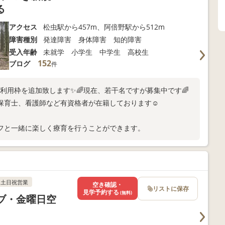
る
アクセス
松虫駅から457m、阿倍野駅から512m
障害種別
発達障害 身体障害 知的障害
受入年齢
未就学 小学生 中学生 高校生
152
ブログ
件
ご利用枠を追加致します✨🌈現在、若干名ですが募集中です🌈
保育士、看護師など有資格者が在籍しております☺️
フと一緒に楽しく療育を行うことができます。
土日祝営業
空き確認・
リストに保存
見学予約する
(無料)
ブ・金曜日空