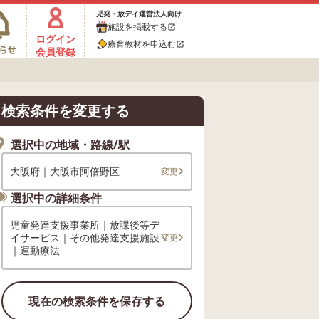
児発・放デイ運営法人向け
施設を掲載する
open_in_new
ログイン
療育教材を申込む
open_in_new
会員登録
検索条件を変更する
選択中の地域・路線/駅
大阪府｜大阪市阿倍野区
変更
選択中の詳細条件
児童発達支援事業所｜放課後等デ
イサービス｜その他発達支援施設
変更
｜運動療法
現在の検索条件を保存する