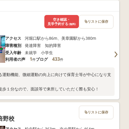
空き確認・
リストに保存
見学予約する
(無料)
アクセス
河堀口駅から86m、美章園駅から380m
障害種別
発達障害 知的障害
受入年齢
未就学 小学生
1
433
利用者の声
ブログ
件
件
る運動機能、微細運動の向上に向けて保育士等が中心になり支
徒歩１分なので、面談等で来所していただく際も安心！
リストに保存
倍野校
アクセス
松虫駅から363m、文の里駅から464m