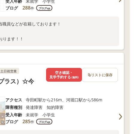
受入年齢
未就学 小学生
288
ブログ
件
ブログup
当職員などが在籍しております！
おります！！
土日祝営業
空き確認・
リストに保存
見学予約する
(無料)
レプラス）☆今
アクセス
寺田町駅から216m、河堀口駅から586m
障害種別
発達障害 知的障害
受入年齢
未就学 小学生
285
ブログ
件
ブログup