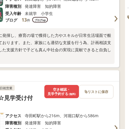
障害種別
発達障害 知的障害
受入年齢
未就学 小学生
13
ブログ
件
ブログup
に発揮し、療育の場で獲得した力やスキルが日常生活場面で般
ております。また、家族にも適切な支援を行う為、計画相談支
した支援方針で子ども真ん中社会の実現に貢献できると自負し
日祝営業
空き確認・
リストに保存
見学予約する
(無料)
）☆見学受け付
アクセス
寺田町駅から216m、河堀口駅から586m
障害種別
発達障害 知的障害