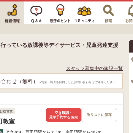
を行っている放課後等デイサービス・児童発達支援
スタッフ募集中の施設一覧
い合わせ（無料）
※営業・調査を目的としたお問い合わせはご遠慮ください
日祝営業
空き確認・
リストに保存
見学予約する
(無料)
町教室
アクセス
西田辺駅から313m、南田辺駅から482m