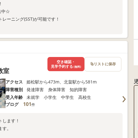
！
集中☆
レーニング(SST)が可能です！
さい😄お待ちしております！！
空き確認・
リストに保存
見学予約する
(無料)
教室
アクセス
姫松駅から473m、北畠駅から581m
障害種別
発達障害 身体障害 知的障害
受入年齢
未就学 小学生 中学生 高校生
101
ブログ
件
トします！
ます。