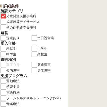
詳細条件
施設カテゴリ
児童発達支援事業所
放課後等デイサービス
その他発達支援施設
運営
送迎あり
土日祝営業
受入年齢
未就学
小学生
中学生
高校生
障害種別
重症心身
発達障害
知的障害
身体障害
支援プログラム
運動療法
学習支援
言語療法
ソーシャルスキルトレーニング(SST)
音楽療法