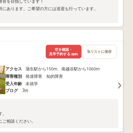
療育を目指しています！
所にあります。ご希望の方には送迎も行っています。
空き確認・
リストに保存
見学予約する
(無料)
アクセス
蒲生駅から150m、南越谷駅から1060m
障害種別
発達障害 知的障害
受入年齢
未就学
3
ブログ
件
す。
にご相談ください。