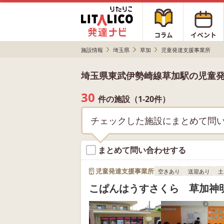
施設情報
埼玉県
草加
児童発達支援事業所
埼玉県東武伊勢崎線草加駅の児童
30
件の施設（1-20件）
チェックした施設にまとめて問
まとめて問い合わせする
児童発達支援事業所
空きあり
送迎あり
土
こぱんはうすさくら 草加神