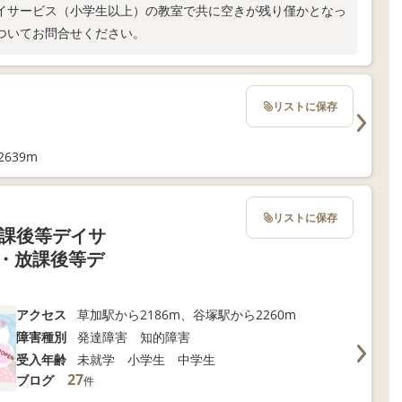
イサービス（小学生以上）の教室で共に空きが残り僅かとなっ
ついてお問合せください。
リストに保存
639m
リストに保存
放課後等デイサ
援・放課後等デ
アクセス
草加駅から2186m、谷塚駅から2260m
障害種別
発達障害 知的障害
受入年齢
未就学 小学生 中学生
27
ブログ
件