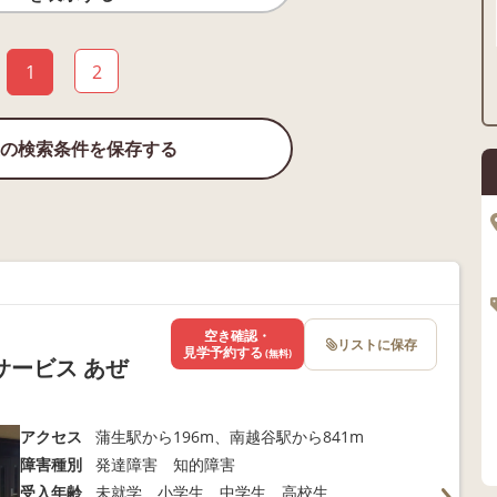
1
2
の検索条件を保存する
空き確認・
リストに保存
見学予約する
(無料)
ービス あぜ
アクセス
蒲生駅から196m、南越谷駅から841m
障害種別
発達障害 知的障害
受入年齢
未就学 小学生 中学生 高校生