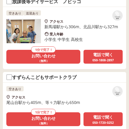
放課後等デイサービス ノビッコ
空きあり
送迎あり
リストに
保存
アクセス
新馬場駅から306m、北品川駅から327m
受入年齢
小学生 中学生 高校生
1分で完了！
電話で聞く
お問い合わせ
050-1808-2897
（無料）
すずらんこどもサポートクラブ
空きあり
リストに
保存
アクセス
尾山台駅から405m、等々力駅から650m
1分で完了！
電話で聞く
お問い合わせ
050-1720-0252
（無料）