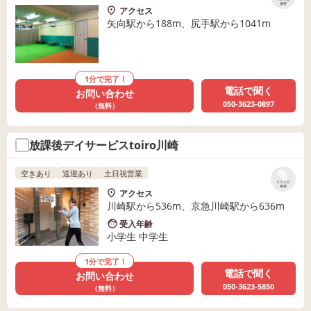
保存
アクセス
矢向駅から188m、尻手駅から1041m
1分で完了！
電話で聞く
お問い合わせ
050-3623-0897
（無料）
放課後デイサービスtoiro川崎
空きあり
送迎あり
土日祝営業
リストに
保存
アクセス
川崎駅から536m、京急川崎駅から636m
受入年齢
小学生 中学生
1分で完了！
電話で聞く
お問い合わせ
050-3623-5850
（無料）