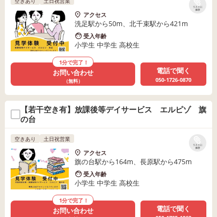
空きあり
土日祝営業
リストに
保存
アクセス
洗足駅から50m、北千束駅から421m
受入年齢
小学生 中学生 高校生
1分で完了！
電話で聞く
お問い合わせ
050-1726-0870
（無料）
【若干空き有】放課後等デイサービス エルピゾ 旗
の台
空きあり
土日祝営業
リストに
保存
アクセス
旗の台駅から164m、長原駅から475m
受入年齢
小学生 中学生 高校生
1分で完了！
電話で聞く
お問い合わせ