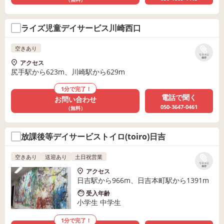
ライズ児童デイサービス川崎西口
空きあり
リストに
保存
アクセス
尻手駅から623m、川崎駅から629m
1分で完了！
電話で聞く
お問い合わせ
050-3647-0461
（無料）
放課後等デイサービストイロ(toiro)日吉
空きあり
送迎あり
土日祝営業
リストに
保存
アクセス
日吉駅から966m、日吉本町駅から1391m
受入年齢
小学生 中学生
1分で完了！