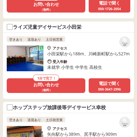
電話で聞く
お問い合わせ
050-1726-2054
（無料）
ライズ児童デイサービス小田栄
空きあり
送迎あり
土日祝営業
リストに
保存
アクセス
小田栄駅から188m、川崎新町駅から527m
受入年齢
未就学 小学生 中学生 高校生
1分で完了！
電話で聞く
お問い合わせ
050-3647-2996
（無料）
ホップステップ放課後等デイサービス幸校
空きあり
送迎あり
土日祝営業
リストに
保存
アクセス
矢向駅から389m、尻手駅から909m