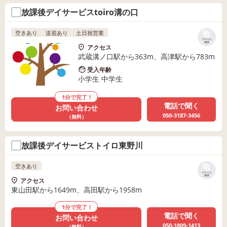
放課後デイサービスtoiro溝の口
空きあり
送迎あり
土日祝営業
リストに
保存
アクセス
武蔵溝ノ口駅から363m、高津駅から783m
受入年齢
小学生 中学生
1分で完了！
電話で聞く
お問い合わせ
050-3187-3456
（無料）
放課後デイサービストイロ東野川
空きあり
リストに
保存
アクセス
東山田駅から1649m、高田駅から1958m
1分で完了！
電話で聞く
お問い合わせ
050-1809-1413
（無料）