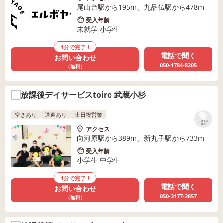
尾山台駅から195m、九品仏駅から478m
受入年齢
未就学 小学生
1分で完了！
電話で聞く
お問い合わせ
050-1784-8205
（無料）
放課後デイサービスtoiro 武蔵小杉
空きあり
送迎あり
土日祝営業
リストに
保存
アクセス
向河原駅から389m、新丸子駅から733m
受入年齢
小学生 中学生
1分で完了！
電話で聞く
お問い合わせ
050-3177-2857
（無料）