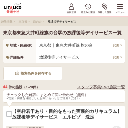
施設情報
>
東京都
>
旗の台
>
放課後等デイサービス
東京都東急大井町線旗の台駅の放課後等デイサービス一覧
東京都 | 東急大井町線 旗の台
変更
地域・路線/駅
放課後等デイサービス
変更
詳細条件
検索条件を保存する
44
スタッフ募集中の施設一覧
件の施設（1-20件）
チェックした施設にまとめて問い合わせ（無料）
※営業・調査を目的としたお問い合わせはご遠慮ください
【空枠若干あり・目的をもった実践的カリキュラム】
放課後等デイサービス エルピゾ 洗足