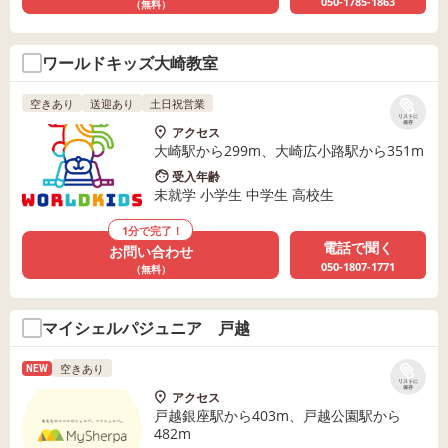
050-1785-1863
（無料）
ワールドキッズ大崎教室
空きあり
送迎あり
土日祝営業
リストに
保存
アクセス
大崎駅から299m、大崎広小路駅から351m
受入年齢
未就学 小学生 中学生 高校生
1分で完了！
電話で聞く
お問い合わせ
050-1807-1771
（無料）
マイシェルパジュニア 戸越
空きあり
NEW
リストに
保存
アクセス
戸越銀座駅から403m、戸越公園駅から
482m