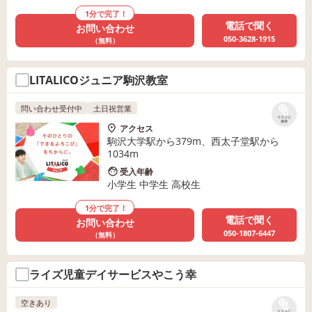
1分で完了！
電話で聞く
お問い合わせ
050-3628-1915
（無料）
LITALICOジュニア駒沢教室
問い合わせ受付中
土日祝営業
リストに
保存
アクセス
駒沢大学駅から379m、西太子堂駅から
1034m
受入年齢
小学生 中学生 高校生
1分で完了！
電話で聞く
お問い合わせ
050-1807-6447
（無料）
ライズ児童デイサービスやこう幸
空きあり
リストに