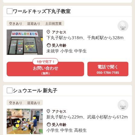
ワールドキッズ下丸子教室
空きあり
送迎あり
土日祝営業
リストに
保存
アクセス
下丸子駅から318m、千鳥町駅から328m
受入年齢
未就学 小学生 中学生
1分で完了！
電話で聞く
お問い合わせ
050-1784-7185
（無料）
シュウエール 新丸子
空きあり
送迎あり
リストに
保存
アクセス
新丸子駅から229m、武蔵小杉駅から612m
受入年齢
小学生 中学生 高校生