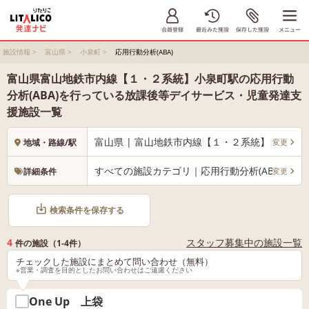
施設情報
>
富山県
>
小泉町
>
応用行動分析(ABA)
富山県富山地鉄市内線【１・２系統】小泉町駅の応用行動
分析(ABA)を行っている放課後等デイサービス・児童発達支
援施設一覧
富山県 | 富山地鉄市内線【１・２系統】 小泉町
変更
地域・路線/駅
すべての施設カテゴリ｜応用行動分析(ABA)
変更
詳細条件
検索条件を保存する
4
スタッフ募集中の施設一覧
件の施設（1-4件）
チェックした施設にまとめて問い合わせ（無料）
※営業・調査を目的としたお問い合わせはご遠慮ください
One Up 上袋