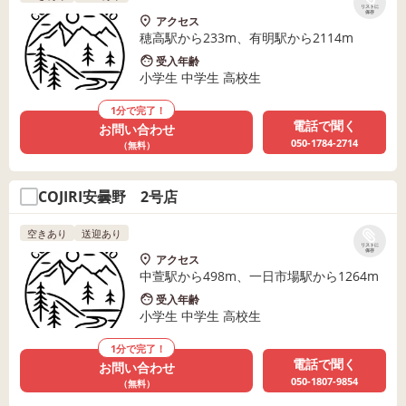
リストに
保存
アクセス
穂高駅から233m、有明駅から2114m
受入年齢
小学生 中学生 高校生
1分で完了！
電話で聞く
お問い合わせ
050-1784-2714
（無料）
COJIRI安曇野 2号店
空きあり
送迎あり
リストに
保存
アクセス
中萱駅から498m、一日市場駅から1264m
受入年齢
小学生 中学生 高校生
1分で完了！
電話で聞く
お問い合わせ
050-1807-9854
（無料）