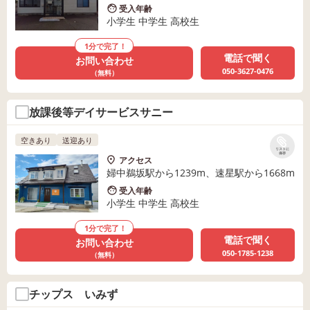
受入年齢
小学生 中学生 高校生
1分で完了！
電話で聞く
お問い合わせ
050-3627-0476
（無料）
放課後等デイサービスサニー
空きあり
送迎あり
リストに
保存
アクセス
婦中鵜坂駅から1239m、速星駅から1668m
受入年齢
小学生 中学生 高校生
1分で完了！
電話で聞く
お問い合わせ
050-1785-1238
（無料）
チップス いみず