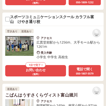
050-1809-1232
（無料）
スポーツコミュニケーションスクール カラフル富
山 けやき通り校
空きあり
送迎あり
リストに
保存
アクセス
広貫堂前駅から1256m、大手モール駅から
1261m
受入年齢
小学生 中学生 高校生
1分で完了！
電話で聞く
お問い合わせ
050-1807-5579
（無料）
送迎あり
リストに
こぱんはうすさくらヴィスト富山堀川
保存
アクセス
朝菜町駅から240m、南富山駅から971m