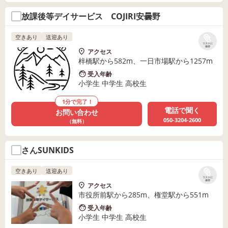
放課後等デイサービス COJIRI安曇野
空きあり
送迎あり
リストに
保存
アクセス
梓橋駅から582m、一日市場駅から1257m
受入年齢
小学生 中学生 高校生
1分で完了！
電話で聞く
お問い合わせ
050-3204-2600
（無料）
さんSUNKIDS
空きあり
送迎あり
リストに
保存
アクセス
市役所前駅から285m、権堂駅から551m
受入年齢
小学生 中学生 高校生