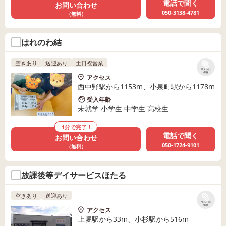
電話で聞く
お問い合わせ
050-3138-4781
（無料）
はれのわ結
空きあり
送迎あり
土日祝営業
リストに
保存
アクセス
西中野駅から1153m、小泉町駅から1178m
受入年齢
未就学 小学生 中学生 高校生
1分で完了！
電話で聞く
お問い合わせ
050-1724-9101
（無料）
放課後等デイサービスほたる
空きあり
送迎あり
リストに
保存
アクセス
上堀駅から33m、小杉駅から516m