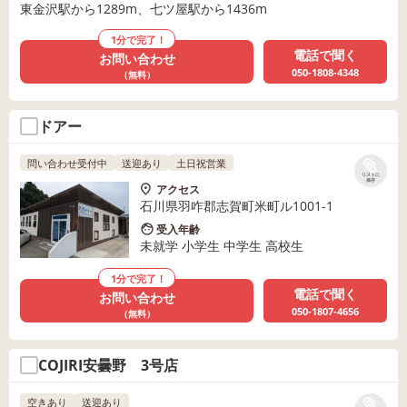
東金沢駅から1289m、七ツ屋駅から1436m
1分で完了！
電話で聞く
お問い合わせ
050-1808-4348
（無料）
ドアー
問い合わせ受付中
送迎あり
土日祝営業
リストに
保存
アクセス
石川県羽咋郡志賀町米町ル1001-1
受入年齢
未就学 小学生 中学生 高校生
1分で完了！
電話で聞く
お問い合わせ
050-1807-4656
（無料）
COJIRI安曇野 3号店
空きあり
送迎あり