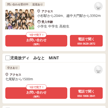
問い合わせ受付中
送迎あり
リストに
保存
アクセス
小杉駅から204m、越中大門駅から3392m
受入年齢
小学生 中学生 高校生
1分で完了！
電話で聞く
お問い合わせ
050-3628-2872
（無料）
児発放ディ みなと MiNT
空きあり
リストに
保存
アクセス
七尾駅から1500m
1分で完了！
電話で聞く
お問い合わせ
050-1808-3841
（無料）