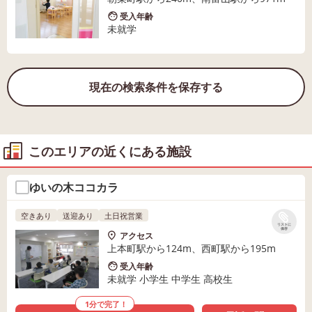
受入年齢
未就学
現在の検索条件を保存する
このエリアの近くにある施設
ゆいの木ココカラ
空きあり
送迎あり
土日祝営業
リストに
保存
アクセス
上本町駅から124m、西町駅から195m
受入年齢
未就学 小学生 中学生 高校生
1分で完了！