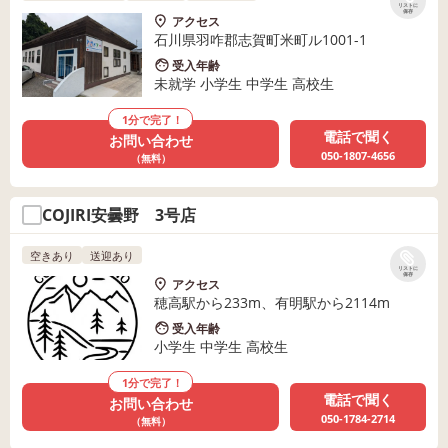
リストに
保存
アクセス
石川県羽咋郡志賀町米町ル1001-1
受入年齢
未就学 小学生 中学生 高校生
1分で完了！
電話で聞く
お問い合わせ
050-1807-4656
（無料）
COJIRI安曇野 3号店
空きあり
送迎あり
リストに
保存
アクセス
穂高駅から233m、有明駅から2114m
受入年齢
小学生 中学生 高校生
1分で完了！
電話で聞く
お問い合わせ
050-1784-2714
（無料）