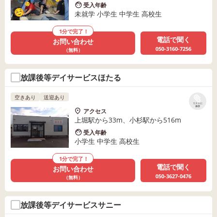
受入年齢
未就学 小学生 中学生 高校生
1分で完了！
電話で聞く
お問い合わせ
050-3160-7256
（無料）
放課後等デイサービスほたる
空きあり
送迎あり
リストに
保存
アクセス
上堀駅から33m、小杉駅から516m
受入年齢
小学生 中学生 高校生
1分で完了！
電話で聞く
お問い合わせ
050-3627-0476
（無料）
放課後等デイサービスサニー