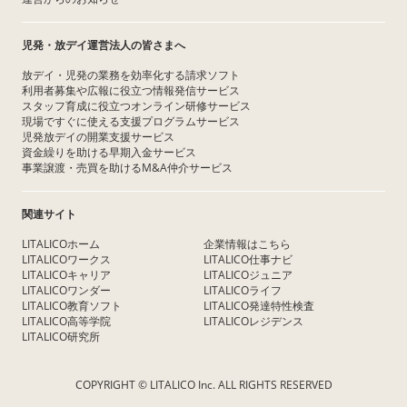
児発・放デイ運営法人の皆さまへ
放デイ・児発の業務を効率化する請求ソフト
利用者募集や広報に役立つ情報発信サービス
スタッフ育成に役立つオンライン研修サービス
現場ですぐに使える支援プログラムサービス
児発放デイの開業支援サービス
資金繰りを助ける早期入金サービス
事業譲渡・売買を助けるM&A仲介サービス
関連サイト
LITALICOホーム
企業情報はこちら
LITALICOワークス
LITALICO仕事ナビ
LITALICOキャリア
LITALICOジュニア
LITALICOワンダー
LITALICOライフ
LITALICO教育ソフト
LITALICO発達特性検査
LITALICO高等学院
LITALICOレジデンス
LITALICO研究所
COPYRIGHT © LITALICO Inc. ALL RIGHTS RESERVED