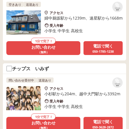
空きあり
送迎あり
リストに
保存
アクセス
婦中鵜坂駅から1239m、速星駅から1668m
受入年齢
小学生 中学生 高校生
1分で完了！
電話で聞く
お問い合わせ
050-1785-1238
（無料）
チップス いみず
問い合わせ受付中
送迎あり
リストに
保存
アクセス
小杉駅から204m、越中大門駅から3392m
受入年齢
小学生 中学生 高校生
1分で完了！
電話で聞く
お問い合わせ
050-3628-2872
（無料）