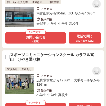
問い合わせ受付中
送迎あり
土日祝営業
リストに
保存
アクセス
南富山駅から904m、大町駅から1093m
受入年齢
未就学 小学生 中学生 高校生
1分で完了！
電話で聞く
お問い合わせ
050-1809-1232
（無料）
スポーツコミュニケーションスクール カラフル富
山 けやき通り校
空きあり
送迎あり
リストに
保存
アクセス
広貫堂前駅から1256m、大手モール駅から
1261m
受入年齢
小学生 中学生 高校生
1分で完了！