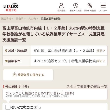
施設情報
>
富山県
>
丸の内
>
特別支援学校教諭
富山県富山地鉄市内線【１・２系統】丸の内駅の特別支援
学校教諭が在籍している放課後等デイサービス・児童発達
支援施設一覧
富山県 | 富山地鉄市内線【１・２系統】 丸の内
変更
地域・路線/駅
すべての施設カテゴリ｜特別支援学校教諭
変更
詳細条件
検索条件を保存する
1
スタッフ募集中の施設一覧
件の施設（1-1件）
チェックした施設にまとめて問い合わせ（無料）
※営業・調査を目的としたお問い合わせはご遠慮ください
ゆいの木ココカラ