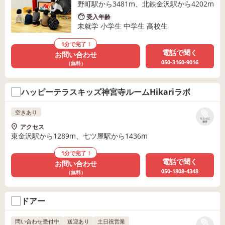
野町駅から3481m、北鉄金沢駅から4202m
受入年齢
未就学 小学生 中学生 高校生
1分で完了！
電話で聞く
お問い合わせ
050-3160-9016
（無料）
ハッピーテラスキッズ神宮寺ルームHikariラボ
空きあり
リストに
保存
アクセス
東金沢駅から1289m、七ツ屋駅から1436m
1分で完了！
電話で聞く
お問い合わせ
050-1808-4348
（無料）
ドアー
問い合わせ受付中
送迎あり
土日祝営業