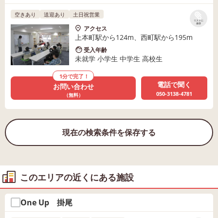
空きあり
送迎あり
土日祝営業
リストに
保存
アクセス
上本町駅から124m、西町駅から195m
受入年齢
未就学 小学生 中学生 高校生
1分で完了！
電話で聞く
お問い合わせ
050-3138-4781
（無料）
現在の検索条件を保存する
このエリアの近くにある施設
One Up 掛尾