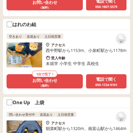
電話で聞く
お問い合わせ
050-1807-5579
（無料）
はれのわ結
空きあり
送迎あり
土日祝営業
リストに
保存
アクセス
西中野駅から1153m、小泉町駅から1178m
受入年齢
未就学 小学生 中学生 高校生
1分で完了！
電話で聞く
お問い合わせ
050-1724-9101
（無料）
One Up 上袋
問い合わせ受付中
送迎あり
土日祝営業
リストに
保存
アクセス
朝菜町駅から1320m、南富山駅から1464m