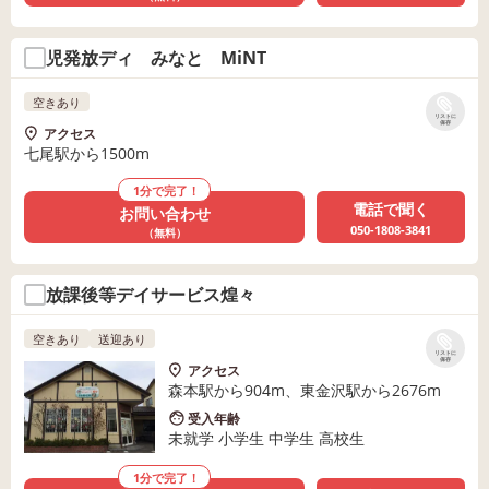
児発放ディ みなと MiNT
空きあり
リストに
保存
アクセス
七尾駅から1500m
1分で完了！
電話で聞く
お問い合わせ
050-1808-3841
（無料）
放課後等デイサービス煌々
空きあり
送迎あり
リストに
保存
アクセス
森本駅から904m、東金沢駅から2676m
受入年齢
未就学 小学生 中学生 高校生
1分で完了！