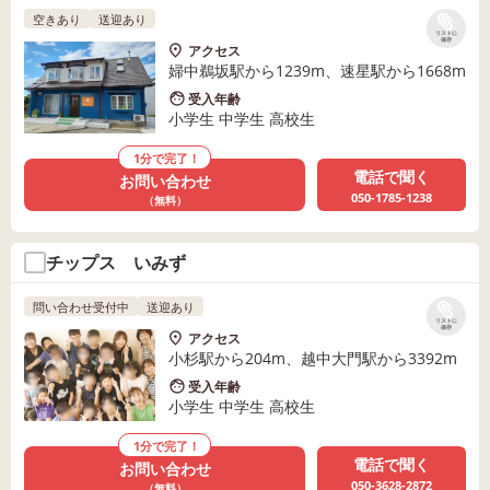
空きあり
送迎あり
リストに
保存
アクセス
婦中鵜坂駅から1239m、速星駅から1668m
受入年齢
小学生 中学生 高校生
1分で完了！
電話で聞く
お問い合わせ
050-1785-1238
（無料）
チップス いみず
問い合わせ受付中
送迎あり
リストに
保存
アクセス
小杉駅から204m、越中大門駅から3392m
受入年齢
小学生 中学生 高校生
1分で完了！
電話で聞く
お問い合わせ
050-3628-2872
（無料）