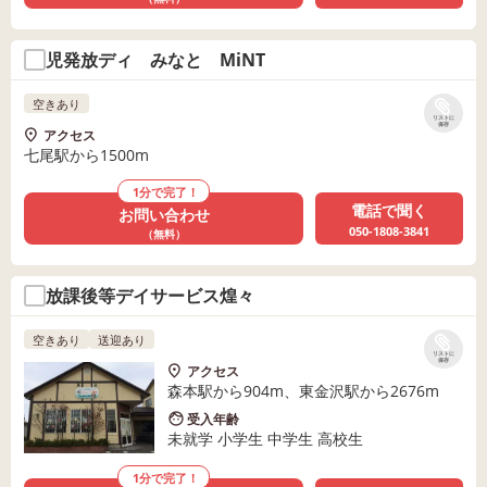
児発放ディ みなと MiNT
空きあり
リストに
保存
アクセス
七尾駅から1500m
1分で完了！
電話で聞く
お問い合わせ
050-1808-3841
（無料）
放課後等デイサービス煌々
空きあり
送迎あり
リストに
保存
アクセス
森本駅から904m、東金沢駅から2676m
受入年齢
未就学 小学生 中学生 高校生
1分で完了！