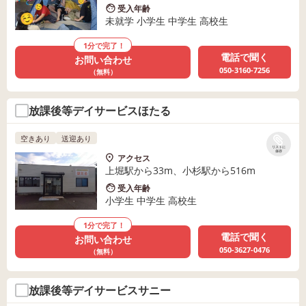
受入年齢
未就学 小学生 中学生 高校生
1分で完了！
電話で聞く
お問い合わせ
050-3160-7256
（無料）
放課後等デイサービスほたる
空きあり
送迎あり
リストに
保存
アクセス
上堀駅から33m、小杉駅から516m
受入年齢
小学生 中学生 高校生
1分で完了！
電話で聞く
お問い合わせ
050-3627-0476
（無料）
放課後等デイサービスサニー