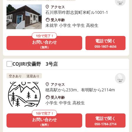
リストに
保存
アクセス
石川県羽咋郡志賀町米町ル1001-1
受入年齢
未就学 小学生 中学生 高校生
1分で完了！
電話で聞く
お問い合わせ
050-1807-4656
（無料）
COJIRI安曇野 3号店
空きあり
送迎あり
リストに
保存
アクセス
穂高駅から233m、有明駅から2114m
受入年齢
小学生 中学生 高校生
1分で完了！
電話で聞く
お問い合わせ
050-1784-2714
（無料）