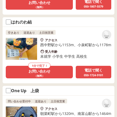
電話で聞く
お問い合わせ
050-1807-5579
（無料）
はれのわ結
空きあり
送迎あり
土日祝営業
リストに
保存
アクセス
西中野駅から1153m、小泉町駅から1178m
受入年齢
未就学 小学生 中学生 高校生
1分で完了！
電話で聞く
お問い合わせ
050-1724-9101
（無料）
One Up 上袋
問い合わせ受付中
送迎あり
土日祝営業
リストに
保存
アクセス
朝菜町駅から1320m、南富山駅から1464m