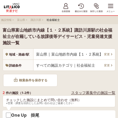
施設情報
>
富山県
>
諏訪川原
>
社会福祉士
富山県富山地鉄市内線【１・２系統】諏訪川原駅の社会福
祉士が在籍している放課後等デイサービス・児童発達支援
施設一覧
富山県 | 富山地鉄市内線【１・２系統】 諏訪川
変更
地域・路線/駅
すべての施設カテゴリ｜社会福祉士
変更
詳細条件
検索条件を保存する
2
スタッフ募集中の施設一覧
件の施設（1-2件）
チェックした施設にまとめて問い合わせ（無料）
※営業・調査を目的としたお問い合わせはご遠慮ください
One Up 掛尾