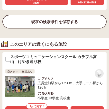
050-3138-4781
（無料）
現在の検索条件を保存する
このエリアの近くにある施設
スポーツコミュニケーションスクール カラフル富
山 けやき通り校
空きあり
送迎あり
リストに
保存
アクセス
広貫堂前駅から1256m、大手モール駅から
1261m
受入年齢
小学生 中学生 高校生
1分で完了！