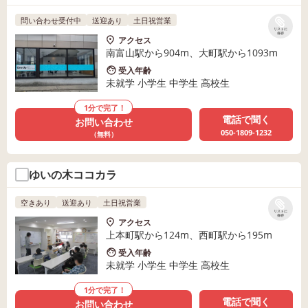
問い合わせ受付中
送迎あり
土日祝営業
リストに
保存
アクセス
南富山駅から904m、大町駅から1093m
受入年齢
未就学 小学生 中学生 高校生
1分で完了！
電話で聞く
お問い合わせ
050-1809-1232
（無料）
ゆいの木ココカラ
空きあり
送迎あり
土日祝営業
リストに
保存
アクセス
上本町駅から124m、西町駅から195m
受入年齢
未就学 小学生 中学生 高校生
1分で完了！
電話で聞く
お問い合わせ