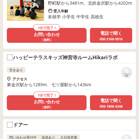
野町駅から3481m、北鉄金沢駅から4202m
受入年齢
未就学 小学生 中学生 高校生
1分で完了！
電話で聞く
お問い合わせ
050-3160-9016
（無料）
ハッピーテラスキッズ神宮寺ルームHikariラボ
空きあり
リストに
保存
アクセス
東金沢駅から1289m、七ツ屋駅から1436m
1分で完了！
電話で聞く
お問い合わせ
050-1808-4348
（無料）
ドアー
問い合わせ受付中
送迎あり
土日祝営業