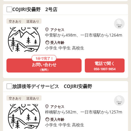
COJIRI安曇野 2号店
空きあり
送迎あり
リストに
保存
アクセス
中萱駅から498m、一日市場駅から1264m
受入年齢
小学生 中学生 高校生
1分で完了！
電話で聞く
お問い合わせ
050-1807-9854
（無料）
放課後等デイサービス COJIRI安曇野
空きあり
送迎あり
リストに
保存
アクセス
梓橋駅から582m、一日市場駅から1257m
受入年齢
小学生 中学生 高校生