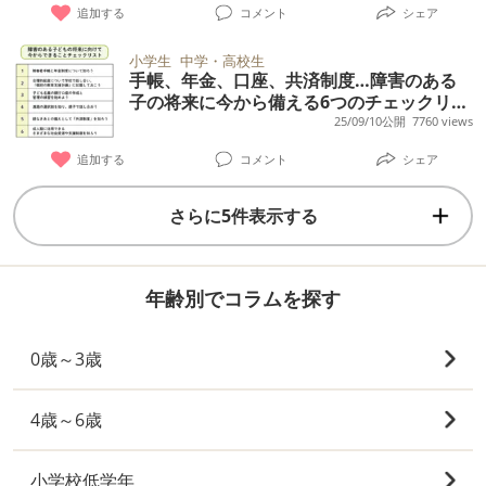
追加する
コメント
シェア
小学生
中学・高校生
手帳、年金、口座、共済制度…障害のある
子の将来に今から備える6つのチェックリス
ト【専門家監修】
25/09/10公開
7760 views
追加する
コメント
シェア
さらに5件表示する
年齢別でコラムを探す
0歳～3歳
4歳～6歳
小学校低学年