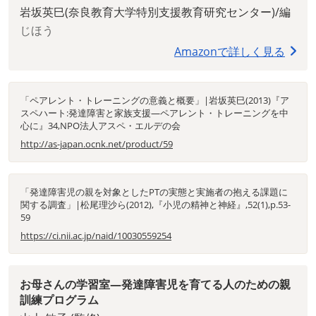
岩坂英巳(奈良教育大学特別支援教育研究センター)/編
じほう
Amazonで詳しく見る
「ペアレント・トレーニングの意義と概要」|岩坂英巳(2013)『ア
スペハート:発達障害と家族支援―ペアレント・トレーニングを中
心に』34,NPO法人アスペ・エルデの会
http://as-japan.ocnk.net/product/59
「発達障害児の親を対象としたPTの実態と実施者の抱える課題に
関する調査」|松尾理沙ら(2012),『小児の精神と神経』,52(1),p.53-
59
https://ci.nii.ac.jp/naid/10030559254
お母さんの学習室―発達障害児を育てる人のための親
訓練プログラム