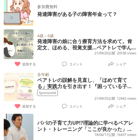
参加費無料
発達障害がある子の障害年金って？
4歳～6歳
発達障害の娘に合う療育方法を求めて。肯
定文、ほめる、視覚支援…ペアトレで学ん
だ関わり方のヒント
21/09/20公開
20538 views
追加する
コメント
シェア
全年齢
ペアトレの誤解を見直し、「ほめて育て
る」実践力を引き出す！『困っている子を
ほめて育てるペアレント・トレーニングガ
Sponsored
イドブック 第2版』
21/09/25公開
12442 views
追加する
コメント
シェア
パパの子育て力UP!?理論的に学べるペアレ
ント・トレーニング「ここが良かった」座
談会
18/06/17公開
16437 views