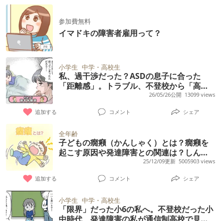
参加費無料
イマドキの障害者雇用って？
小学生
中学・高校生
私、過干渉だった？ASDの息子に合った
「距離感」。トラブル、不登校から「高
専」合格へ【読者体験談】
26/05/26公開
13099 views
追加する
コメント
シェア
全年齢
子どもの癇癪（かんしゃく）とは？癇癪を
起こす原因や発達障害との関連は？しんど
いときの対応方法、相談先まとめ【専門家
25/12/09更新
5005903 views
監修】
追加する
コメント
シェア
小学生
中学・高校生
「限界」だった小6の私へ。不登校だった小
中時代、発達障害の私が通信制高校で見つ