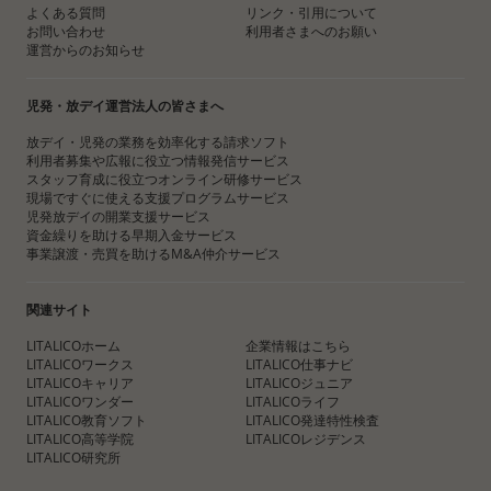
よくある質問
リンク・引用について
お問い合わせ
利用者さまへのお願い
運営からのお知らせ
児発・放デイ運営法人の皆さまへ
放デイ・児発の業務を効率化する請求ソフト
利用者募集や広報に役立つ情報発信サービス
スタッフ育成に役立つオンライン研修サービス
現場ですぐに使える支援プログラムサービス
児発放デイの開業支援サービス
資金繰りを助ける早期入金サービス
事業譲渡・売買を助けるM&A仲介サービス
関連サイト
LITALICOホーム
企業情報はこちら
LITALICOワークス
LITALICO仕事ナビ
LITALICOキャリア
LITALICOジュニア
LITALICOワンダー
LITALICOライフ
LITALICO教育ソフト
LITALICO発達特性検査
LITALICO高等学院
LITALICOレジデンス
LITALICO研究所