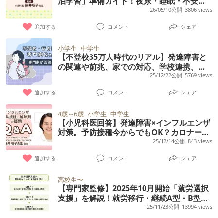
泊学習」準備ガイド！夜尿・睡眠・不安へ
の対策や学校連携など【保護者アンケート
26/05/10公開
3806 views
結果も】
追加する
コメント
シェア
小学生
中学生
【不登校35万人時代のリアル】発達障害と
の関連や前兆、家での対応、学校連携、支
援などの疑問【精神科医解説】
25/12/22公開
5769 views
追加する
コメント
シェア
4歳～6歳
小学生
中学生
【小児科医回答】発達障害×インフルエンザ
対策。予防接種今からでもOK？カロナール
は安全？熱せん妄・熱性痙攣などの疑問も
25/12/14公開
843 views
追加する
コメント
シェア
高校生〜
【専門家監修】2025年10月開始「就労選択
支援」を解説！就労移行・継続A型・B型と
の違い、利用対象者や手続きをくわしく
25/11/23公開
13994 views