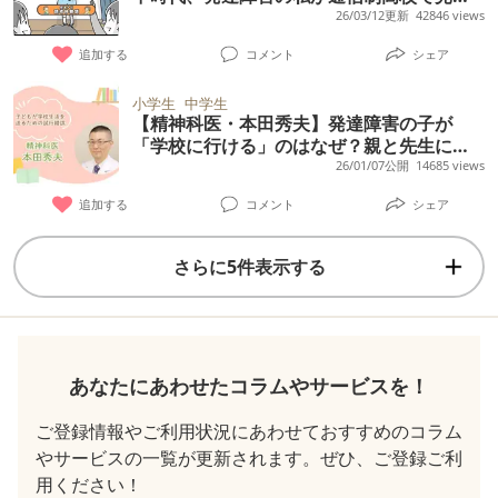
けた居場所【読者体験談】
26/03/12更新
42846 views
追加する
コメント
シェア
小学生
中学生
【精神科医・本田秀夫】発達障害の子が
「学校に行ける」のはなぜ？親と先生に必
要な試行錯誤とは
26/01/07公開
14685 views
追加する
コメント
シェア
さらに5件表示する
あなたにあわせたコラムやサービスを！
ご登録情報やご利用状況にあわせておすすめのコラム
やサービスの一覧が更新されます。ぜひ、ご登録ご利
用ください！