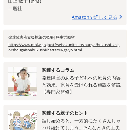
山上 敏子 (監修)
二瓶社
Amazonで詳しく見る
発達障害者支援施策の概要|厚生労働省
https://www.mhlw.go.jp/stf/seisakunitsuite/bunya/hukushi_kaig
o/shougaishahukushi/hattatsu/gaiyo.html
関連するコラム
発達障害のある子どもへの療育の内容
と効果、療育を受けられる施設を解説
【専門家監修】
関連する親子のヒント
話し始めると、一方的にたくさんしゃ
べり続けてしまう…そんなときの工夫