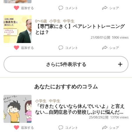
追加する
コメント
シェア
0〜6歳
小学生
中学生
【専門家にきく】ペアレントトレーニング
とは？
21/08/01公開
5906 views
追加する
コメント
シェア
さらに5件表示する
あなたにおすすめのコラム
小学生
中学生
「行きたくないなら休んでいいよ」と言え
ない…自閉症息子の登校しぶりに悩んだ
日々。中学生の今は
25/08/29公開
13706 views
追加する
コメント
シェア