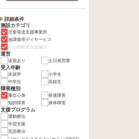
詳細条件
施設カテゴリ
児童発達支援事業所
放課後等デイサービス
その他発達支援施設
運営
送迎あり
土日祝営業
受入年齢
未就学
小学生
中学生
高校生
障害種別
重症心身
発達障害
知的障害
身体障害
支援プログラム
運動療法
学習支援
言語療法
ソーシャルスキルトレーニング(SST)