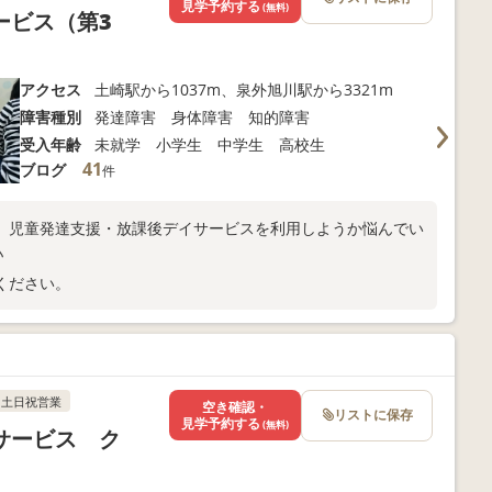
見学予約する
(無料)
ービス（第3
アクセス
土崎駅から1037m、泉外旭川駅から3321m
障害種別
発達障害 身体障害 知的障害
受入年齢
未就学 小学生 中学生 高校生
41
ブログ
件
、児童発達支援・放課後デイサービスを利用しようか悩んでい
♪
ください。
土日祝営業
空き確認・
リストに保存
見学予約する
(無料)
サービス ク