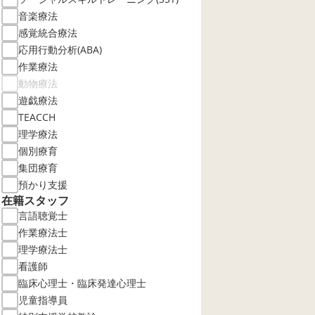
音楽療法
感覚統合療法
応用行動分析(ABA)
作業療法
動物療法
遊戯療法
TEACCH
理学療法
個別療育
集団療育
預かり支援
在籍スタッフ
言語聴覚士
作業療法士
理学療法士
看護師
臨床心理士・臨床発達心理士
児童指導員