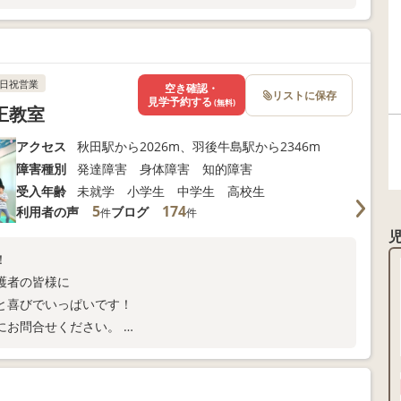
日祝営業
空き確認・
リストに保存
見学予約する
(無料)
王教室
アクセス
秋田駅から2026m、羽後牛島駅から2346m
障害種別
発達障害 身体障害 知的障害
受入年齢
未就学 小学生 中学生 高校生
5
174
利用者の声
ブログ
件
件
！
護者の皆様に
と喜びでいっぱいです！
にお問合せください。
セス可能です(^^♪