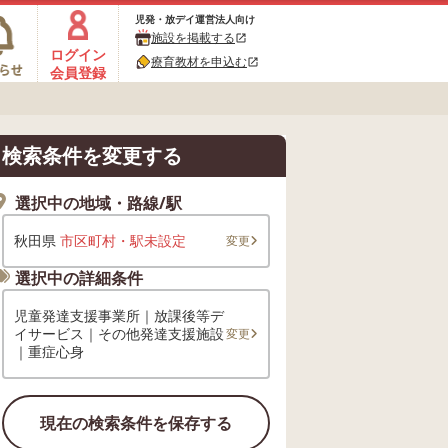
児発・放デイ運営法人向け
施設を掲載する
open_in_new
ログイン
療育教材を申込む
open_in_new
会員登録
検索条件を変更する
選択中の地域・路線/駅
秋田県
市区町村・駅未設定
変更
選択中の詳細条件
児童発達支援事業所｜放課後等デ
イサービス｜その他発達支援施設
変更
｜重症心身
現在の検索条件を保存する