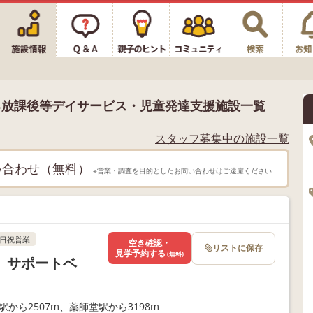
る放課後等デイサービス・児童発達支援施設一覧
スタッフ募集中の施設一覧
い合わせ（無料）
※営業・調査を目的としたお問い合わせはご遠慮ください
日祝営業
空き確認・
リストに保存
見学予約する
(無料)
】サポートベ
駅から2507m、薬師堂駅から3198m