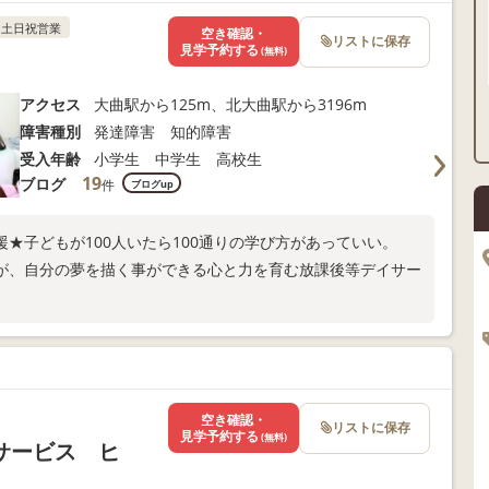
土日祝営業
空き確認・
リストに保存
見学予約する
(無料)
アクセス
大曲駅から125m、北大曲駅から3196m
障害種別
発達障害 知的障害
受入年齢
小学生 中学生 高校生
19
ブログ
件
ブログup
★子どもが100人いたら100通りの学び方があっていい。
が、自分の夢を描く事ができる心と力を育む放課後等デイサー
空き確認・
リストに保存
見学予約する
(無料)
サービス ヒ