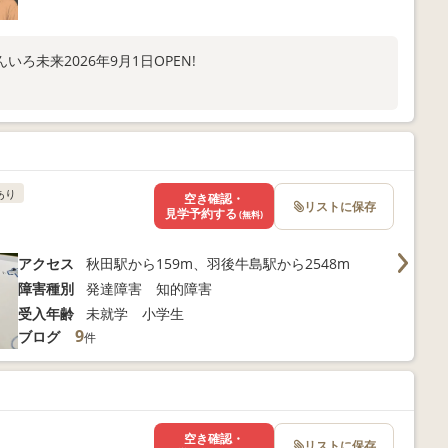
ろ未来2026年9月1日OPEN!
あり
空き確認・
リストに保存
見学予約する
(無料)
アクセス
秋田駅から159m、羽後牛島駅から2548m
障害種別
発達障害 知的障害
受入年齢
未就学 小学生
9
ブログ
件
空き確認・
リストに保存