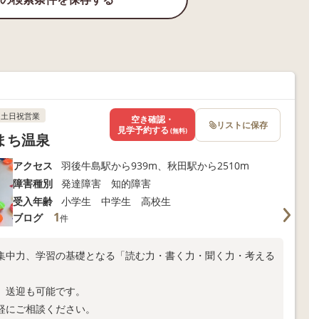
土日祝営業
空き確認・
リストに保存
見学予約する
(無料)
まち温泉
アクセス
羽後牛島駅から939m、秋田駅から2510m
障害種別
発達障害 知的障害
受入年齢
小学生 中学生 高校生
1
ブログ
件
集中力、学習の基礎となる「読む力・書く力・聞く力・考える
、送迎も可能です。
軽にご相談ください。