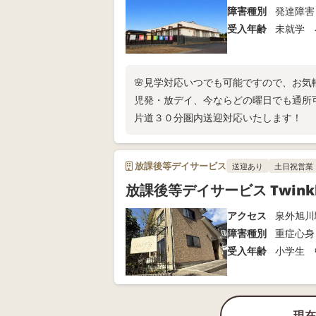
障害種別
発達障害
受入年齢
未就学 
🌸見学対応いつでも可能ですので、お気
児発・放デイ、今ならどの曜日でも通所
片道３０分圏内送迎対応いたします！
放課後等デイサービス
送迎あり
土日祝営業
放課後等デイサービス Twink
アクセス
泉外旭川
障害種別
重症心身
受入年齢
小学生 
現在