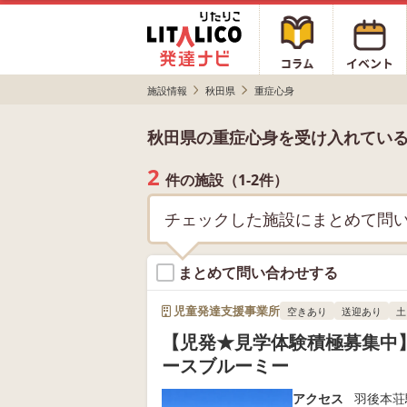
施設情報
秋田県
重症心身
秋田県の重症心身を受け入れてい
2
件の施設（1-2件）
チェックした施設にまとめて問
まとめて問い合わせする
児童発達支援事業所
空きあり
送迎あり
土
【児発★見学体験積極募集中
ースブルーミー
アクセス
羽後本荘