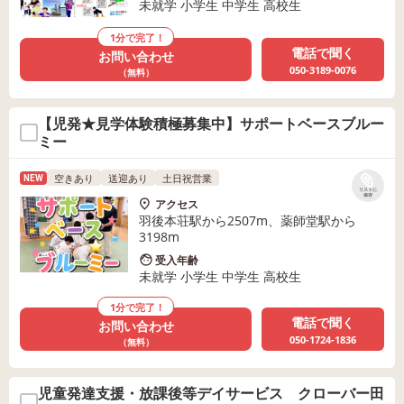
未就学 小学生 中学生 高校生
1分で完了！
電話で聞く
お問い合わせ
050-3189-0076
（無料）
【児発★見学体験積極募集中】サポートベースブルー
ミー
空きあり
送迎あり
土日祝営業
NEW
リストに
保存
アクセス
羽後本荘駅から2507m、薬師堂駅から
3198m
受入年齢
未就学 小学生 中学生 高校生
1分で完了！
電話で聞く
お問い合わせ
050-1724-1836
（無料）
児童発達支援・放課後等デイサービス クローバー田