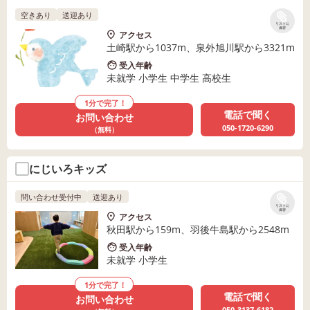
空きあり
送迎あり
リストに
保存
アクセス
土崎駅から1037m、泉外旭川駅から3321m
受入年齢
未就学 小学生 中学生 高校生
1分で完了！
電話で聞く
お問い合わせ
050-1720-6290
（無料）
にじいろキッズ
問い合わせ受付中
送迎あり
リストに
保存
アクセス
秋田駅から159m、羽後牛島駅から2548m
受入年齢
未就学 小学生
1分で完了！
電話で聞く
お問い合わせ
050-3137-6182