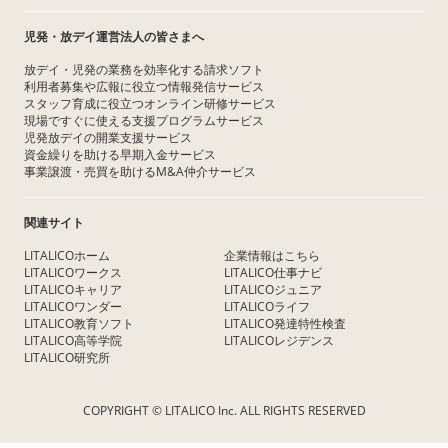
児発・放デイ運営法人の皆さまへ
放デイ・児発の業務を効率化する請求ソフト
利用者募集や広報に役立つ情報発信サービス
スタッフ育成に役立つオンライン研修サービス
現場ですぐに使える支援プログラムサービス
児発放デイの開業支援サービス
資金繰りを助ける早期入金サービス
事業譲渡・売買を助けるM&A仲介サービス
関連サイト
LITALICOホーム
企業情報はこちら
LITALICOワークス
LITALICO仕事ナビ
LITALICOキャリア
LITALICOジュニア
LITALICOワンダー
LITALICOライフ
LITALICO教育ソフト
LITALICO発達特性検査
LITALICO高等学院
LITALICOレジデンス
LITALICO研究所
COPYRIGHT © LITALICO Inc. ALL RIGHTS RESERVED