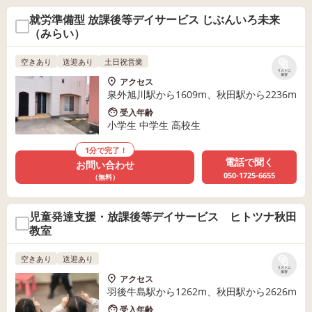
就労準備型 放課後等デイサービス じぶんいろ未来
（みらい）
空きあり
送迎あり
土日祝営業
リストに
保存
アクセス
泉外旭川駅から1609m、秋田駅から2236m
受入年齢
小学生 中学生 高校生
1分で完了！
電話で聞く
お問い合わせ
050-1725-6655
（無料）
児童発達支援・放課後等デイサービス ヒトツナ秋田
教室
空きあり
送迎あり
リストに
保存
アクセス
羽後牛島駅から1262m、秋田駅から2626m
受入年齢