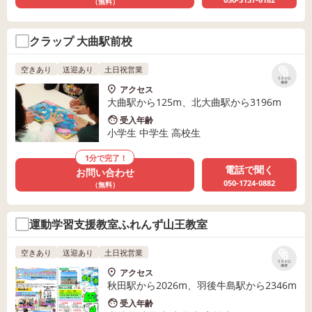
（無料）
クラップ 大曲駅前校
空きあり
送迎あり
土日祝営業
リストに
保存
アクセス
大曲駅から125m、北大曲駅から3196m
受入年齢
小学生 中学生 高校生
1分で完了！
電話で聞く
お問い合わせ
050-1724-0882
（無料）
運動学習支援教室ふれんず山王教室
空きあり
送迎あり
土日祝営業
リストに
保存
アクセス
秋田駅から2026m、羽後牛島駅から2346m
受入年齢