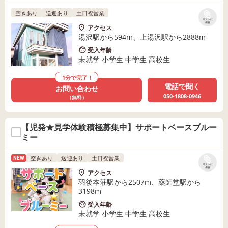
空きあり
送迎あり
土日祝営業
リストに
保存
アクセス
湯沢駅から594m、上湯沢駅から2888m
受入年齢
未就学 小学生 中学生 高校生
1分で完了！
電話で聞く
お問い合わせ
050-1808-0946
（無料）
【児発★見学体験積極募集中】サポートベースブルー
ミー
空きあり
送迎あり
土日祝営業
NEW
リストに
保存
アクセス
羽後本荘駅から2507m、薬師堂駅から
3198m
受入年齢
未就学 小学生 中学生 高校生