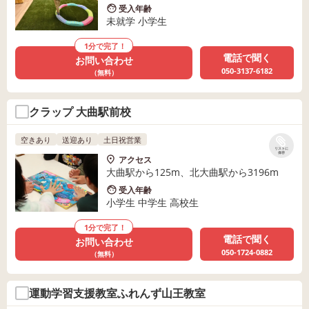
受入年齢
未就学 小学生
1分で完了！
電話で聞く
お問い合わせ
050-3137-6182
（無料）
クラップ 大曲駅前校
空きあり
送迎あり
土日祝営業
リストに
保存
アクセス
大曲駅から125m、北大曲駅から3196m
受入年齢
小学生 中学生 高校生
1分で完了！
電話で聞く
お問い合わせ
050-1724-0882
（無料）
運動学習支援教室ふれんず山王教室