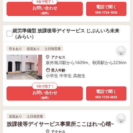
1分で完了！
電話で聞く
お問い合わせ
050-1724-1836
（無料）
就労準備型 放課後等デイサービス じぶんいろ未来
（みらい）
空きあり
送迎あり
土日祝営業
リストに
保存
アクセス
泉外旭川駅から1609m、秋田駅から2236m
受入年齢
小学生 中学生 高校生
1分で完了！
電話で聞く
お問い合わせ
050-1725-6655
（無料）
送迎あり
土日祝営業
リストに
放課後等デイサービス事業所ここはれ~心晴~
保存
アクセス