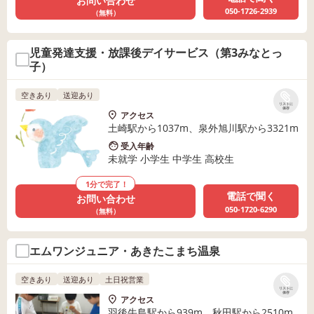
お問い合わせ
050-1726-2939
（無料）
児童発達支援・放課後デイサービス（第3みなとっ
子）
空きあり
送迎あり
リストに
保存
アクセス
土崎駅から1037m、泉外旭川駅から3321m
受入年齢
未就学 小学生 中学生 高校生
1分で完了！
電話で聞く
お問い合わせ
050-1720-6290
（無料）
エムワンジュニア・あきたこまち温泉
空きあり
送迎あり
土日祝営業
リストに
保存
アクセス
羽後牛島駅から939m、秋田駅から2510m