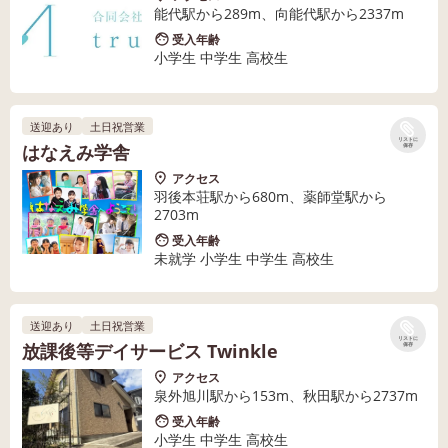
能代駅から289m、向能代駅から2337m
受入年齢
小学生 中学生 高校生
送迎あり
土日祝営業
リストに
はなえみ学舎
保存
アクセス
羽後本荘駅から680m、薬師堂駅から
2703m
受入年齢
未就学 小学生 中学生 高校生
送迎あり
土日祝営業
リストに
放課後等デイサービス Twinkle
保存
アクセス
泉外旭川駅から153m、秋田駅から2737m
受入年齢
小学生 中学生 高校生