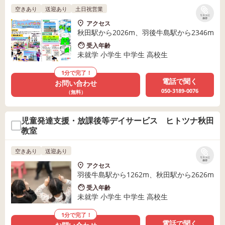
空きあり
送迎あり
土日祝営業
リストに
保存
アクセス
秋田駅から2026m、羽後牛島駅から2346m
受入年齢
未就学 小学生 中学生 高校生
1分で完了！
電話で聞く
お問い合わせ
050-3189-0076
（無料）
児童発達支援・放課後等デイサービス ヒトツナ秋田
教室
空きあり
送迎あり
リストに
保存
アクセス
羽後牛島駅から1262m、秋田駅から2626m
受入年齢
未就学 小学生 中学生 高校生
1分で完了！
電話で聞く