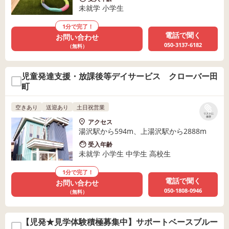
未就学 小学生
1分で完了！
電話で聞く
お問い合わせ
050-3137-6182
（無料）
児童発達支援・放課後等デイサービス クローバー田
町
空きあり
送迎あり
土日祝営業
リストに
保存
アクセス
湯沢駅から594m、上湯沢駅から2888m
受入年齢
未就学 小学生 中学生 高校生
1分で完了！
電話で聞く
お問い合わせ
050-1808-0946
（無料）
【児発★見学体験積極募集中】サポートベースブルー