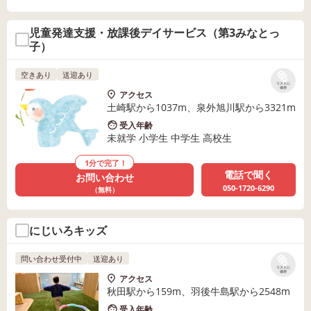
児童発達支援・放課後デイサービス（第3みなとっ
子）
空きあり
送迎あり
リストに
保存
アクセス
土崎駅から1037m、泉外旭川駅から3321m
受入年齢
未就学 小学生 中学生 高校生
1分で完了！
電話で聞く
お問い合わせ
050-1720-6290
（無料）
にじいろキッズ
問い合わせ受付中
送迎あり
リストに
保存
アクセス
秋田駅から159m、羽後牛島駅から2548m
受入年齢