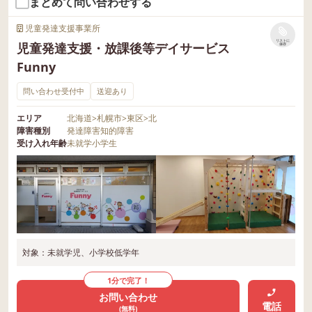
まとめて問い合わせする
児童発達支援事業所
リストに
児童発達支援・放課後等デイサービス
保存
Funny
問い合わせ受付中
送迎あり
エリア
北海道
>
札幌市
>
東区
>
北
障害種別
発達障害
知的障害
受け入れ年齢
未就学
小学生
対象：未就学児、小学校低学年
1分で完了！
お問い合わせ
電話
(無料)