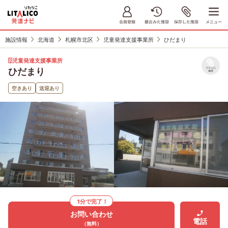
施設情報
北海道
札幌市北区
児童発達支援事業所
ひだまり
児童発達支援事業所
ひだまり
リストに
保存
空きあり
送迎あり
1分で完了！
お問い合わせ
電話
（無料）