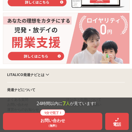
LITALICO発達ナビとは
発達ナビについて
よくある質問
リンク・引用について
7
24
時間以内に
人
が見ています!
お問い合わせ
利用者さまへのお願い
運営からのお知らせ
1分で完了！
お問い合わせ
電話
児発・放デイ運営法人の皆さまへ
（無料）