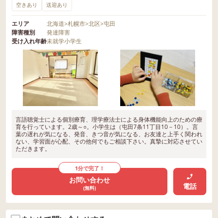
空きあり
送迎あり
エリア
北海道
>
札幌市
>
北区
>
屯田
障害種別
発達障害
受け入れ年齢
未就学
小学生
言語聴覚士による個別療育、理学療法士による身体機能向上のための療
育を行っています。2歳～○。小学生は（屯田7条11丁目10－10）。言
葉の遅れが気になる、発音、きつ音が気になる、お友達と上手く関われ
ない、学習面が心配、その他何でもご相談下さい。真摯に対応させてい
ただきます。
1分で完了！
お問い合わせ
電話
(無料)