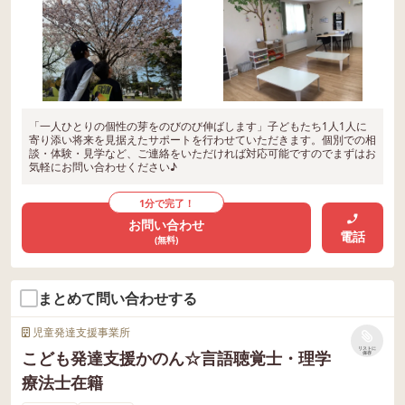
「一人ひとりの個性の芽をのびのび伸ばします」子どもたち1人1人に
寄り添い将来を見据えたサポートを行わせていただきます。個別での相
談・体験・見学など、ご連絡をいただければ対応可能ですのでまずはお
気軽にお問い合わせください♪
1分で完了！
お問い合わせ
電話
(無料)
まとめて問い合わせする
児童発達支援事業所
リストに
こども発達支援かのん☆言語聴覚士・理学
保存
療法士在籍