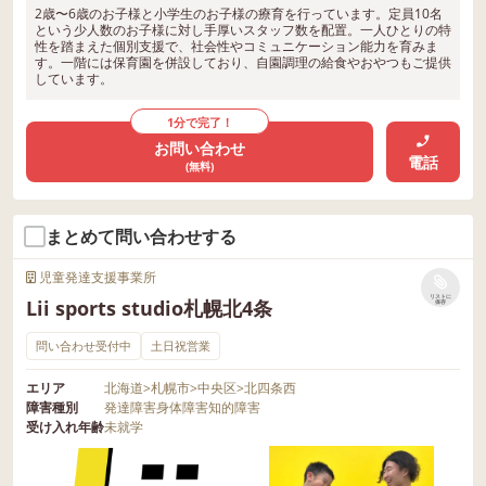
2歳〜6歳のお子様と小学生のお子様の療育を行っています。定員10名
という少人数のお子様に対し手厚いスタッフ数を配置。一人ひとりの特
性を踏まえた個別支援で、社会性やコミュニケーション能力を育みま
す。一階には保育園を併設しており、自園調理の給食やおやつもご提供
しています。
1分で完了！
お問い合わせ
電話
(無料)
まとめて問い合わせする
児童発達支援事業所
リストに
Lii sports studio札幌北4条
保存
問い合わせ受付中
土日祝営業
エリア
北海道
>
札幌市
>
中央区
>
北四条西
障害種別
発達障害
身体障害
知的障害
受け入れ年齢
未就学