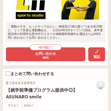
「運動がすき、もっとやってみたい」神経型の”伸び盛り”である幼児期
に、リィで良質な運動機会を。 ◎2024年9月オープン◎現在、来年度
固定枠の利用申込受付中◎スタジオ体験随時実施中お電話またはWEB
問い合わせにてお問い合わせください。
1分で完了！
お問い合わせ
電話
(無料)
まとめて問い合わせする
児童発達支援事業所
リストに
【就学前準備プログラム提供中◎】
保存
ASUNARO smile
空きあり
送迎あり