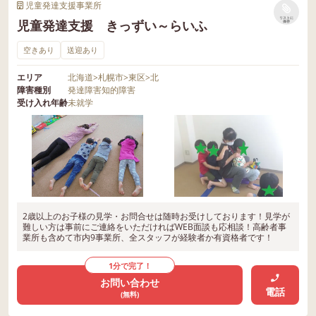
児童発達支援事業所
リストに
児童発達支援 きっずい～らいふ
保存
空きあり
送迎あり
エリア
北海道
>
札幌市
>
東区
>
北
障害種別
発達障害
知的障害
受け入れ年齢
未就学
2歳以上のお子様の見学・お問合せは随時お受けしております！見学が
難しい方は事前にご連絡をいただければWEB面談も応相談！高齢者事
業所も含めて市内9事業所、全スタッフが経験者か有資格者です！
1分で完了！
お問い合わせ
電話
(無料)