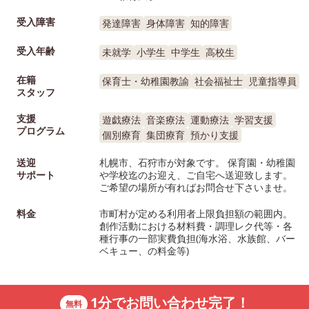
受入障害
発達障害
身体障害
知的障害
受入年齢
未就学
小学生
中学生
高校生
在籍
保育士・幼稚園教諭
社会福祉士
児童指導員
スタッフ
支援
遊戯療法
音楽療法
運動療法
学習支援
プログラム
個別療育
集団療育
預かり支援
送迎
札幌市、石狩市が対象です。 保育園・幼稚園
サポート
や学校迄のお迎え、ご自宅へ送迎致します。
ご希望の場所が有ればお問合せ下さいませ。
料金
市町村が定める利用者上限負担額の範囲内。
創作活動における材料費・調理レク代等・各
種行事の一部実費負担(海水浴、水族館、バー
ベキュー、の料金等)
1分でお問い合わせ完了！
無料