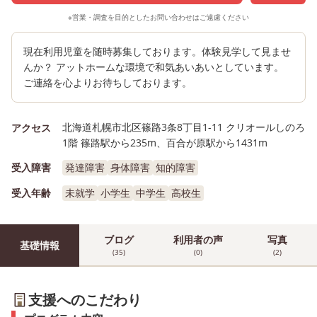
※営業・調査を目的としたお問い合わせはご遠慮ください
現在利用児童を随時募集しております。体験見学して見ませ
んか？ アットホームな環境で和気あいあいとしています。
ご連絡を心よりお待ちしております。
北海道札幌市北区篠路3条8丁目1-11 クリオールしのろ
アクセス
1階 篠路駅から235m、百合が原駅から1431m
受入障害
発達障害
身体障害
知的障害
受入年齢
未就学
小学生
中学生
高校生
ブログ
利用者の声
写真
基礎情報
(35)
(0)
(2)
支援へのこだわり