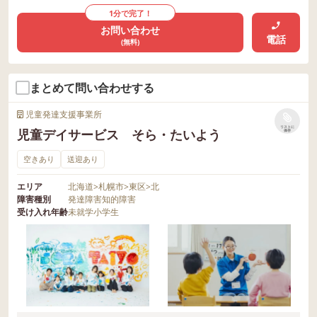
1分で完了！
お問い合わせ
電話
(無料)
まとめて問い合わせする
児童発達支援事業所
リストに
児童デイサービス そら・たいよう
保存
空きあり
送迎あり
エリア
北海道
>
札幌市
>
東区
>
北
障害種別
発達障害
知的障害
受け入れ年齢
未就学
小学生