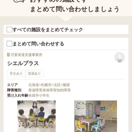
まとめて問い合わせしましょう
すべての施設をまとめてチェック
まとめて問い合わせする
児童発達支援事業所
リストに
シエルプラス
保存
空きあり
送迎あり
エリア
北海道
>
札幌市
>
北区
>
篠路
障害種別
発達障害
身体障害
知的障害
受け入れ年齢
未就学
小学生