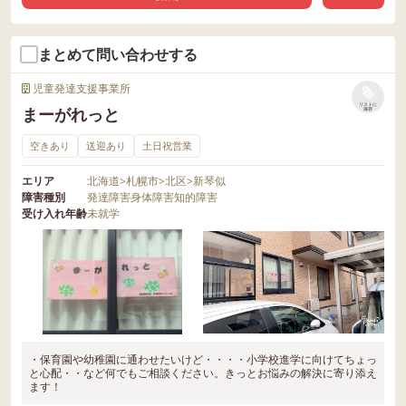
まとめて問い合わせする
児童発達支援事業所
リストに
まーがれっと
保存
空きあり
送迎あり
土日祝営業
エリア
北海道
>
札幌市
>
北区
>
新琴似
障害種別
発達障害
身体障害
知的障害
受け入れ年齢
未就学
・保育園や幼稚園に通わせたいけど・・・・小学校進学に向けてちょっ
と心配・・など何でもご相談ください。きっとお悩みの解決に寄り添え
ます！