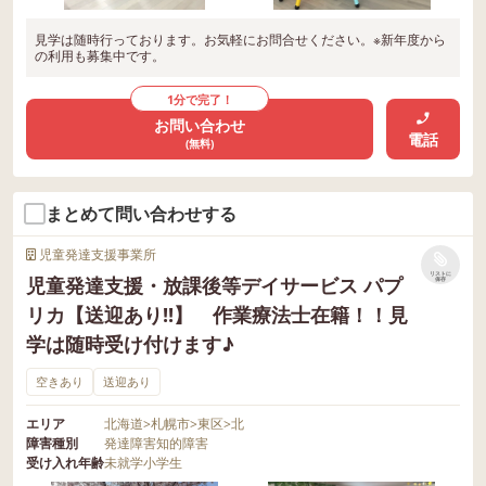
見学は随時行っております。お気軽にお問合せください。※新年度から
の利用も募集中です。
1分で完了！
お問い合わせ
電話
(無料)
まとめて問い合わせする
児童発達支援事業所
リストに
児童発達支援・放課後等デイサービス パプ
保存
リカ【送迎あり!!】 作業療法士在籍！！見
学は随時受け付けます♪
空きあり
送迎あり
エリア
北海道
>
札幌市
>
東区
>
北
障害種別
発達障害
知的障害
受け入れ年齢
未就学
小学生