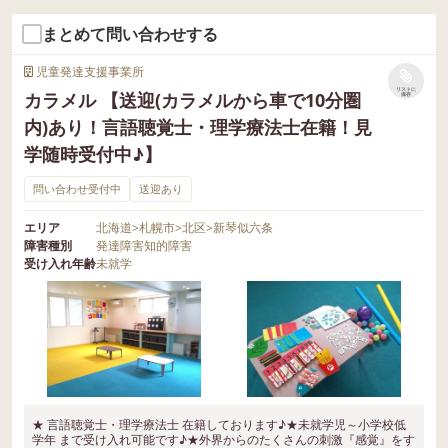
まとめて問い合わせする
児童発達支援事業所
リストに
カラメル 【送迎(カラメルから車で10分圏
保存
内)あり！言語聴覚士・理学療法士在籍！見
学随時受付中♪】
問い合わせ受付中
送迎あり
エリア
北海道
>
札幌市
>
北区
>
新琴似六条
障害種別
発達障害
知的障害
受け入れ年齢
未就学
★ 言語聴覚士・理学療法士 在籍しております♪★未就学児～小学校低
学年 まで受け入れ可能です♪★外界からのたくさんの刺激『感覚』をす