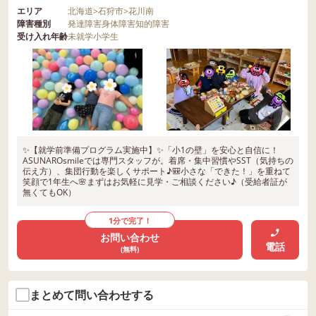
エリア
北海道
>
石狩市
>
花川南
障害種別
発達障害
身体障害
知的障害
受け入れ年齢
未就学
小学生
✨【就学前準備プログラム実施中】✨「小1の壁」を安心と自信に！
ASUNAROsmileでは専門スタッフが。着席・集中習慣やSST（気持ちの
伝え方）、集団行動を楽しくサポート♪🎒小さな「できた！」を重ねて
笑顔で1年生へ🌸まずはお気軽に見学・ご相談ください♪（受給者証が
無くてもOK）
1分で完了！
お問い合わせ
電話
(無料)
まとめて問い合わせする