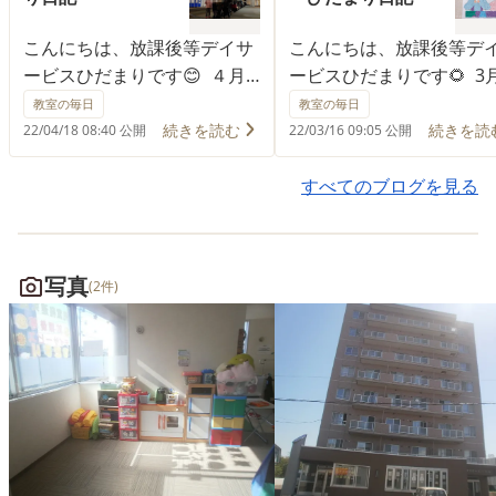
こんにちは、放課後等デイサ
こんにちは、放課後等デ
ービスひだまりです😊 ４月
ービスひだまりです🌻 3
の外出レクでは、小樽総合博
日はひなまつりという事
教室の毎日
教室の毎日
物館へ出かけました！ 子ど
先月からみんなで協力し
続きを読む
続きを読
22/04/18 08:40 公開
22/03/16 09:05 公開
もたちから機関車を見たいと
画にひなまつりの貼り絵
いうリクエストがあり、企画
成しました♪ 色紙をちぎ
すべてのブログを見る
をしました🚋 この日はとて
貼る箇所を分担して、自
も天気が良く、道中も車内か
担当の箇所をみんな丁寧
ら海がとてもきれいに見えて
う事が出来ました！ ちぎ
写真
(2件)
大盛り上がりでした☆ 博物
色紙の大きさや貼り方に
館に到着して、館内の展示ス
も個性が出ていて素敵な
ペースに入るとすぐに大きな
に仕上がりました(^^♪ 
機関車が大迫力で展示されて
なさまとおだいりさまに
おり、 子どもたちは大喜び
くお顔を描いて完成！！ 
です(⋈◍＞◡＜◍)。✧♡ 大
らく壁の一番目立つ位置
きな機関車の前で記念撮影を
りました☺
行いました📸 ハイ、チーズ！