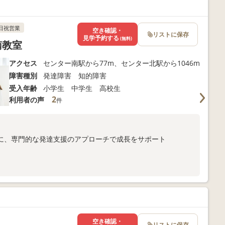
日祝営業
空き確認・
リストに保存
見学予約する
(無料)
南教室
アクセス
センター南駅から77m、センター北駅から1046m
障害種別
発達障害 知的障害
受入年齢
小学生 中学生 高校生
2
利用者の声
件
に、専門的な発達支援のアプローチで成長をサポート
ま向けサポートも充実
以下よりお問い合わせください！
空き確認・
リストに保存