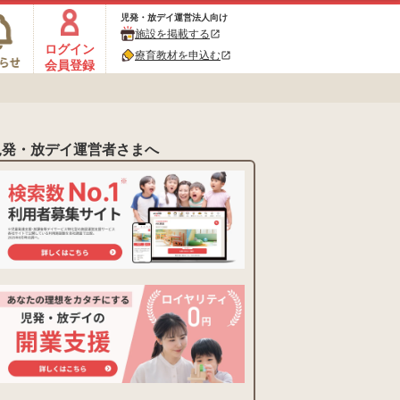
児発・放デイ運営法人向け
施設を掲載する
open_in_new
ログイン
療育教材を申込む
open_in_new
会員登録
児発・放デイ運営者さまへ