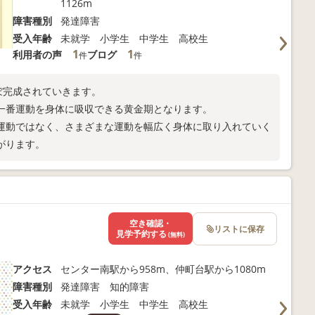
1126m
障害種別
発達障害
受入年齢
未就学 小学生 中学生 高校生
1
1
利用者の声
ブログ
件
件
ぼ完成されていきます。
一番運動を身体に吸収できる黄金期となります。
運動ではなく、さまざまな運動を幅広く身体に取り入れていく
がります。
空き確認・
リストに保存
見学予約する
(無料)
アクセス
センター南駅から958m、仲町台駅から1080m
障害種別
発達障害 知的障害
受入年齢
未就学 小学生 中学生 高校生