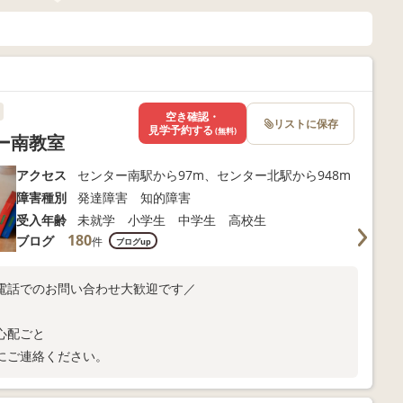
空き確認・
リストに保存
見学予約する
(無料)
ー南教室
アクセス
センター南駅から97m、センター北駅から948m
障害種別
発達障害 知的障害
受入年齢
未就学 小学生 中学生 高校生
180
ブログ
件
ブログup
電話でのお問い合わせ大歓迎です／
心配ごと
にご連絡ください。