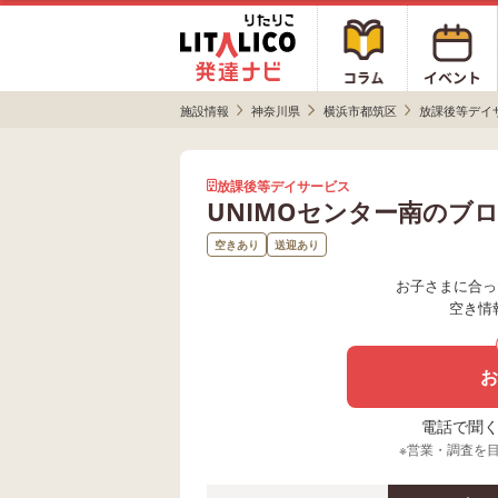
施設情報
神奈川県
横浜市都筑区
放課後等デイ
放課後等デイサービス
UNIMOセンター南のブ
空きあり
送迎あり
お子さまに合っ
空き情
お
電話で聞く場
※営業・調査を