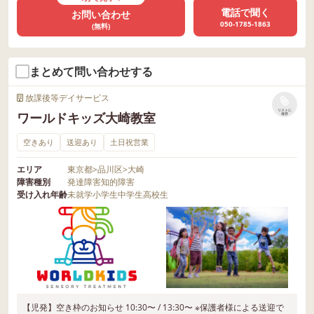
電話で聞く
お問い合わせ
050-1785-1863
(無料)
まとめて問い合わせする
放課後等デイサービス
リストに
ワールドキッズ大崎教室
保存
空きあり
送迎あり
土日祝営業
エリア
東京都
>
品川区
>
大崎
障害種別
発達障害
知的障害
受け入れ年齢
未就学
小学生
中学生
高校生
【児発】空き枠のお知らせ 10:30〜 / 13:30〜 ※保護者様による送迎で