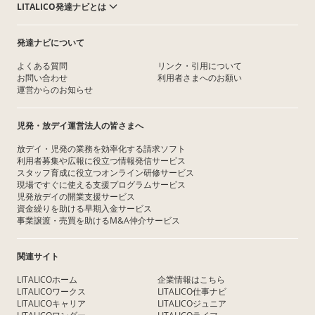
LITALICO発達ナビとは
発達ナビについて
よくある質問
リンク・引用について
お問い合わせ
利用者さまへのお願い
運営からのお知らせ
児発・放デイ運営法人の皆さまへ
放デイ・児発の業務を効率化する請求ソフト
利用者募集や広報に役立つ情報発信サービス
スタッフ育成に役立つオンライン研修サービス
現場ですぐに使える支援プログラムサービス
児発放デイの開業支援サービス
資金繰りを助ける早期入金サービス
事業譲渡・売買を助けるM&A仲介サービス
関連サイト
LITALICOホーム
企業情報はこちら
LITALICOワークス
LITALICO仕事ナビ
LITALICOキャリア
LITALICOジュニア