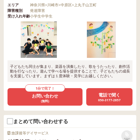
エリア
神奈川県
>
川崎市
>
中原区
>
上丸子山王町
障害種別
発達障害
受け入れ年齢
小学生
中学生
子どもたち同士が集まり、楽器を演奏したり、歌をうたったり、創作活
動を行なったり。遊んで学べる場を提供することで、子どもたちの成長
を支援しています。まずは１度体験・見学にお越しください。
1分で完了！
電話で聞く
お問い合わせ
050-3177-2857
(無料)
まとめて問い合わせする
放課後等デイサービス
リストに
保存