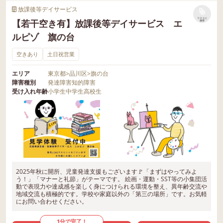
放課後等デイサービス
リストに
【若干空き有】放課後等デイサービス エ
保存
ルピゾ 旗の台
空きあり
土日祝営業
エリア
東京都
>
品川区
>
旗の台
障害種別
発達障害
知的障害
受け入れ年齢
小学生
中学生
高校生
2025年秋に開所、児童発達支援もございます🚩「まずはやってみよ
う！」「マナーと礼節」がテーマです。 絵画・運動・SST等の小集団活
動で表現力や達成感を楽しく身につけられる環境を整え、異年齢交流や
地域交流も積極的です。学校や家庭以外の「第三の場所」です。お気軽
にお問い合わせください。
1分で完了！