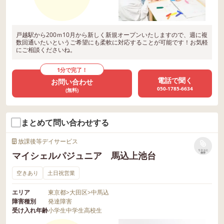
戸越駅から200ｍ10月から新しく新規オープンいたしますので、週に複
数回通いたいというご希望にも柔軟に対応することが可能です！お気軽
にご相談くださいね。
1分で完了！
電話で聞く
お問い合わせ
050-1785-6634
(無料)
まとめて問い合わせする
放課後等デイサービス
リストに
マイシェルパジュニア 馬込上池台
保存
空きあり
土日祝営業
エリア
東京都
>
大田区
>
中馬込
障害種別
発達障害
受け入れ年齢
小学生
中学生
高校生