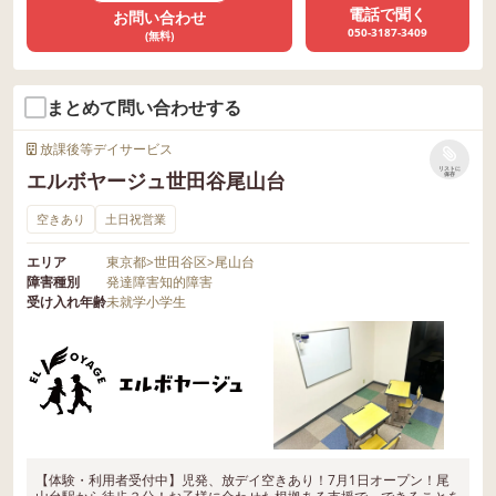
電話で聞く
お問い合わせ
050-3187-3409
(無料)
まとめて問い合わせする
放課後等デイサービス
リストに
エルボヤージュ世田谷尾山台
保存
空きあり
土日祝営業
エリア
東京都
>
世田谷区
>
尾山台
障害種別
発達障害
知的障害
受け入れ年齢
未就学
小学生
【体験・利用者受付中】児発、放デイ空きあり！7月1日オープン！尾