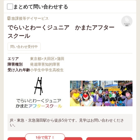
まとめて問い合わせする
放課後等デイサービス
リストに
でらいとわーくジュニア かまたアフター
保存
スクール
問い合わせ受付中
エリア
東京都
>
大田区
>
蒲田
障害種別
発達障害
知的障害
受け入れ年齢
小学生
中学生
高校生
JR・東急・京急蒲田駅から徒歩5分です。見学はお問い合わせくださ
い。
1分で完了！