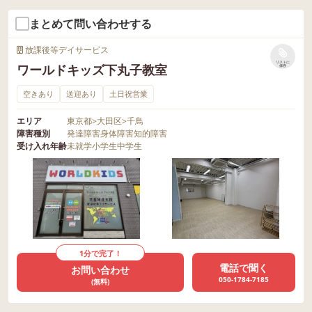
まとめて問い合わせする
放課後等デイサービス
リストに
ワールドキッズ下丸子教室
保存
空きあり
送迎あり
土日祝営業
エリア
東京都
>
大田区
>
千鳥
障害種別
発達障害
身体障害
知的障害
受け入れ年齢
未就学
小学生
中学生
1分で完了！
電話で聞く
お問い合わせ
050-1784-7185
(無料)