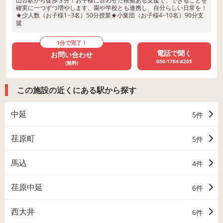
山台駅から徒歩３分！お子様に合わせた根拠ある支援で、できることを
確実に一つずつ増やします。園や学校とも連携し、自分らしい日常を！
★少人数（お子様1~3名）50分授業★小集団（お子様4~10名）90分支
援
1分で完了！
電話で聞く
お問い合わせ
050-1784-8205
(無料)
この施設の近くにある駅から探す
中延
5件
荏原町
5件
馬込
4件
荏原中延
6件
西大井
6件