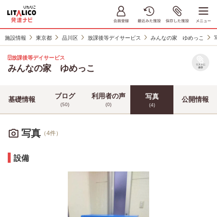
施設情報
東京都
品川区
放課後等デイサービス
みんなの家 ゆめっこ
放課後等デイサービス
みんなの家 ゆめっこ
リストに
保存
ブログ
利用者の声
写真
基礎情報
公開情報
(50)
(0)
(4)
写真
（4件）
設備