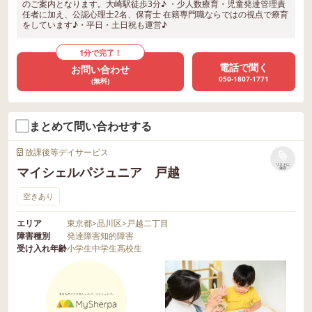
のご案内となります。大崎駅徒歩3分♪ ・少人数療育・児童発達管理責
任者に加え、公認心理士2名、保育士 在籍専門職ならではの視点で療育
をしています♪・平日・土日祝も運営♪
1分で完了！
電話で聞く
お問い合わせ
050-1807-1771
(無料)
まとめて問い合わせする
放課後等デイサービス
リストに
マイシェルパジュニア 戸越
保存
空きあり
エリア
東京都
>
品川区
>
戸越二丁目
障害種別
発達障害
知的障害
受け入れ年齢
小学生
中学生
高校生