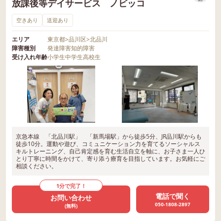
放課後等デイサービス ノビッコ
空きあり
送迎あり
エリア
東京都
>
品川区
>
北品川
障害種別
発達障害
知的障害
受け入れ年齢
小学生
中学生
高校生
京急本線 「北品川駅」 「新馬場駅」から徒歩5分、JR品川駅からも
徒歩10分。運動や遊び、コミュニケーション力を育てるソーシャルス
キルトレーニング、自己肯定感を育む生活自立を軸に、お子さま一人ひ
とり丁寧に時間をかけて、寄り添う療育を目指しています。お気軽にご
相談ください。
1分で完了！
電話で聞く
お問い合わせ
050-1808-2897
(無料)