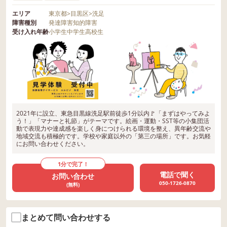
エリア
東京都
>
目黒区
>
洗足
障害種別
発達障害
知的障害
受け入れ年齢
小学生
中学生
高校生
2021年に設立、東急目黒線洗足駅前徒歩1分以内🚩「まずはやってみよ
う！」「マナーと礼節」がテーマです。絵画・運動・SST等の小集団活
動で表現力や達成感を楽しく身につけられる環境を整え、異年齢交流や
地域交流も積極的です。学校や家庭以外の「第三の場所」です。お気軽
にお問い合わせください。
1分で完了！
電話で聞く
お問い合わせ
050-1726-0870
(無料)
まとめて問い合わせする