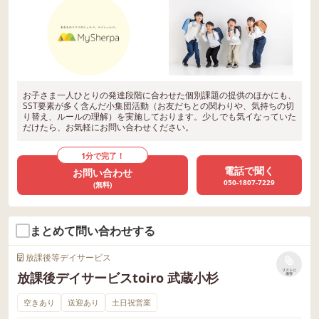
お子さま一人ひとりの発達段階に合わせた個別課題の提供のほかにも、
SST要素が多く含んだ小集団活動（お友だちとの関わりや、気持ちの切
り替え、ルールの理解）を実施しております。少しでも気イなっていた
だけたら、お気軽にお問い合わせください。
1分で完了！
電話で聞く
お問い合わせ
050-1807-7229
(無料)
まとめて問い合わせする
放課後等デイサービス
リストに
放課後デイサービスtoiro 武蔵小杉
保存
空きあり
送迎あり
土日祝営業