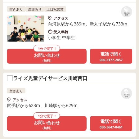
空きあり
送迎あり
土日祝営業
リストに
保存
アクセス
向河原駅から389m、新丸子駅から733m
受入年齢
小学生 中学生
1分で完了！
電話で聞く
お問い合わせ
050-3177-2857
（無料）
ライズ児童デイサービス川崎西口
空きあり
リストに
保存
アクセス
尻手駅から623m、川崎駅から629m
1分で完了！
電話で聞く
お問い合わせ
050-3647-0461
（無料）