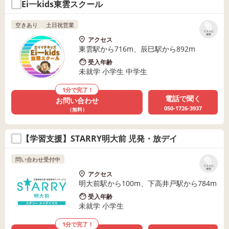
Ei一kids東雲スクール
空きあり
土日祝営業
リストに
保存
アクセス
東雲駅から716m、辰巳駅から892m
受入年齢
未就学 小学生 中学生
1分で完了！
電話で聞く
お問い合わせ
050-1726-3937
（無料）
【学習支援】STARRY明大前 児発・放デイ
問い合わせ受付中
リストに
保存
アクセス
明大前駅から100m、下高井戸駅から784m
受入年齢
未就学 小学生
1分で完了！