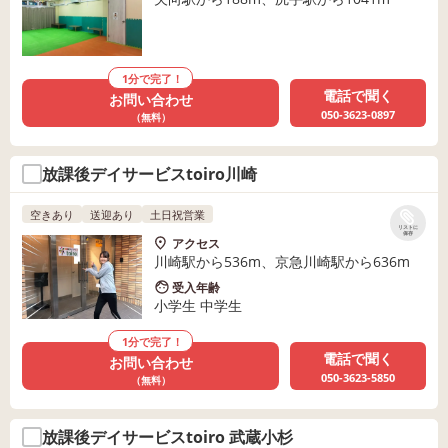
1分で完了！
電話で聞く
お問い合わせ
050-3623-0897
（無料）
放課後デイサービスtoiro川崎
空きあり
送迎あり
土日祝営業
リストに
保存
アクセス
川崎駅から536m、京急川崎駅から636m
受入年齢
小学生 中学生
1分で完了！
電話で聞く
お問い合わせ
050-3623-5850
（無料）
放課後デイサービスtoiro 武蔵小杉