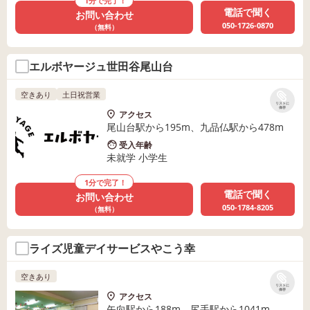
1分で完了！
電話で聞く
お問い合わせ
050-1726-0870
（無料）
エルボヤージュ世田谷尾山台
空きあり
土日祝営業
リストに
保存
アクセス
尾山台駅から195m、九品仏駅から478m
受入年齢
未就学 小学生
1分で完了！
電話で聞く
お問い合わせ
050-1784-8205
（無料）
ライズ児童デイサービスやこう幸
空きあり
リストに
保存
アクセス
矢向駅から188m、尻手駅から1041m