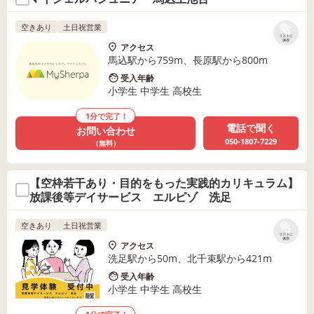
空きあり
土日祝営業
リストに
保存
アクセス
馬込駅から759m、長原駅から800m
受入年齢
小学生 中学生 高校生
1分で完了！
電話で聞く
お問い合わせ
050-1807-7229
（無料）
【空枠若干あり・目的をもった実践的カリキュラム】
放課後等デイサービス エルピゾ 洗足
空きあり
土日祝営業
リストに
保存
アクセス
洗足駅から50m、北千束駅から421m
受入年齢
小学生 中学生 高校生