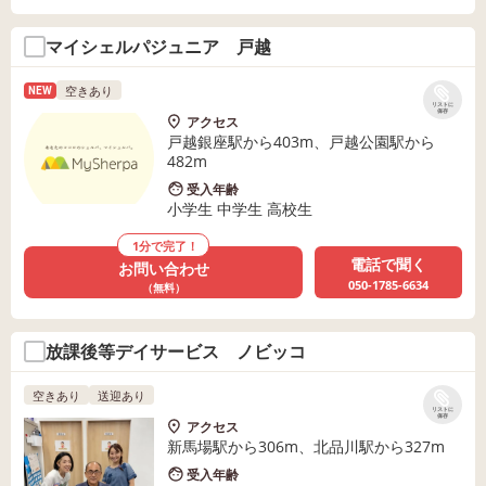
マイシェルパジュニア 戸越
空きあり
NEW
リストに
保存
アクセス
戸越銀座駅から403m、戸越公園駅から
482m
受入年齢
小学生 中学生 高校生
1分で完了！
電話で聞く
お問い合わせ
050-1785-6634
（無料）
放課後等デイサービス ノビッコ
空きあり
送迎あり
リストに
保存
アクセス
新馬場駅から306m、北品川駅から327m
受入年齢