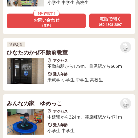
小学生 中学生 高校生
1分で完了！
電話で聞く
お問い合わせ
050-1808-2897
（無料）
送迎あり
リストに
ひなたのかぜ不動前教室
保存
アクセス
不動前駅から179m、目黒駅から665m
受入年齢
未就学 小学生 中学生 高校生
みんなの家 ゆめっこ
リストに
保存
アクセス
中延駅から324m、荏原町駅から471m
受入年齢
小学生 中学生