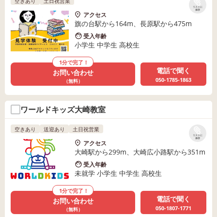
空きあり
土日祝営業
リストに
保存
アクセス
旗の台駅から164m、長原駅から475m
受入年齢
小学生 中学生 高校生
1分で完了！
電話で聞く
お問い合わせ
050-1785-1863
（無料）
ワールドキッズ大崎教室
空きあり
送迎あり
土日祝営業
リストに
保存
アクセス
大崎駅から299m、大崎広小路駅から351m
受入年齢
未就学 小学生 中学生 高校生
1分で完了！
電話で聞く
お問い合わせ
050-1807-1771
（無料）