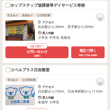
ホップステップ放課後等デイサービス幸校
空きあり
送迎あり
土日祝営業
リストに
保存
アクセス
矢向駅から389m、尻手駅から909m
受入年齢
小学生 中学生 高校生
1分で完了！
電話で聞く
お問い合わせ
050-1794-6480
（無料）
コペルプラス日吉教室
空きあり
土日祝営業
リストに
保存
アクセス
日吉駅から195m、日吉本町駅から1116m
受入年齢
未就学 小学生