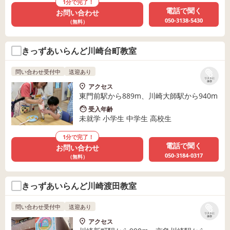
1分で完了！
電話で聞く
お問い合わせ
050-3138-5430
（無料）
きっずあいらんど川崎台町教室
問い合わせ受付中
送迎あり
リストに
保存
アクセス
東門前駅から889m、川崎大師駅から940m
受入年齢
未就学 小学生 中学生 高校生
1分で完了！
電話で聞く
お問い合わせ
050-3184-0317
（無料）
きっずあいらんど川崎渡田教室
問い合わせ受付中
送迎あり
リストに
保存
アクセス