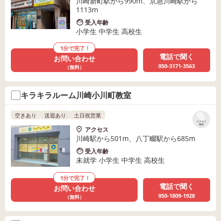
川崎新町駅から990m、京急川崎駅から
1113m
受入年齢
小学生 中学生 高校生
1分で完了！
電話で聞く
お問い合わせ
050-3171-3563
（無料）
キラキラルーム川崎小川町教室
空きあり
送迎あり
土日祝営業
リストに
保存
アクセス
川崎駅から501m、八丁畷駅から685m
受入年齢
未就学 小学生 中学生 高校生
1分で完了！
電話で聞く
お問い合わせ
050-1809-1928
（無料）