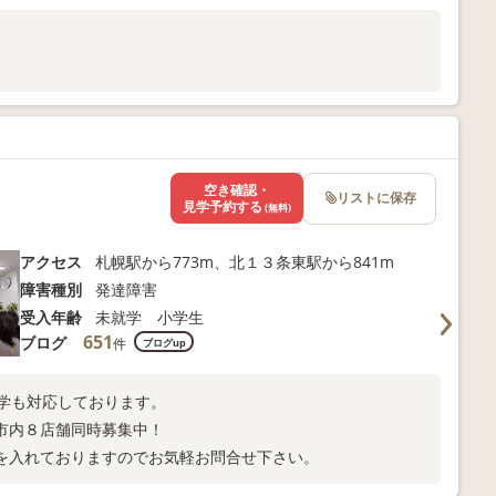
空き確認・
リストに保存
見学予約する
(無料)
アクセス
札幌駅から773m、北１３条東駅から841m
障害種別
発達障害
受入年齢
未就学 小学生
651
ブログ
件
ブログup
見学も対応しております。
市内８店舗同時募集中！
を入れておりますのでお気軽お問合せ下さい。