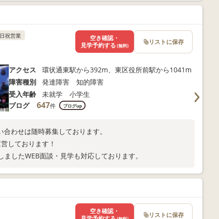
日祝営業
空き確認・
リストに保存
見学予約する
(無料)
アクセス
環状通東駅から392m、東区役所前駅から1041m
障害種別
発達障害 知的障害
受入年齢
未就学 小学生
647
ブログ
件
ブログup
い合わせは随時募集しております。
運営しております！
しましたWEB面談・見学も対応しております。
空き確認・
リストに保存
見学予約する
(無料)