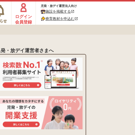
児発・放デイ運営法人向け
施設を掲載する
open_in_new
ログイン
療育教材を申込む
open_in_new
会員登録
児発・放デイ運営者さまへ