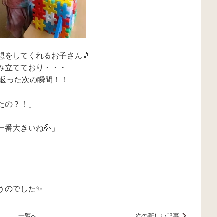
想をしてくれるお子さん🎵
み立てており・・・
振り返った次の瞬間！！
たの？！」
番大きいね💦」
うのでした✨
一覧へ
次の新しい記事