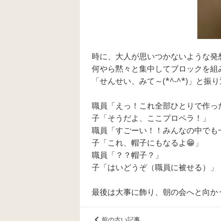
時に、大人が思いつかないような発
何やら黙々と集中してブロックを組
「せんせい、みて～(*^-^*)」と
職員「えっ！これ全部ひとりで作っ
子「そうだよ、ここプロペラ！」
職員「すごーい！！みんなの中でも一
子「これ、帽子にもなるよ😁」
職員「？？帽子？」
子「はいどうぞ（職員に被せる）」
最後は大事に飾り、朝の会へと向か
前の古い記事