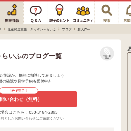
所
児童発達支援 きっずい～らいふ
ブログ
超大作👀
～らいふのブログ一覧
リストに
保存
た施設か、気軽に相談してみましょう
報の確認や見学予約も受付中♪
1分で完了！
問い合わせ（無料）
合はこちら：050-3184-2895
目的としたお問い合わせはご遠慮ください