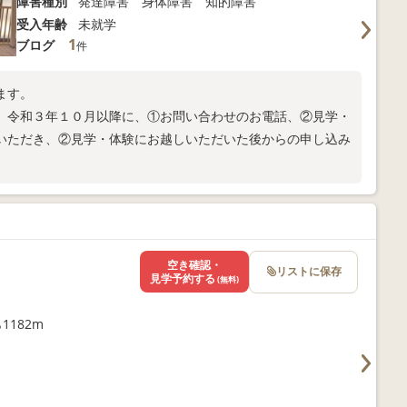
障害種別
発達障害 身体障害 知的障害
受入年齢
未就学
1
ブログ
件
ます。
、令和３年１０月以降に、①お問い合わせのお電話、②見学・
いただき、②見学・体験にお越しいただいた後からの申し込み
空き確認・
リストに保存
見学予約する
(無料)
1182m