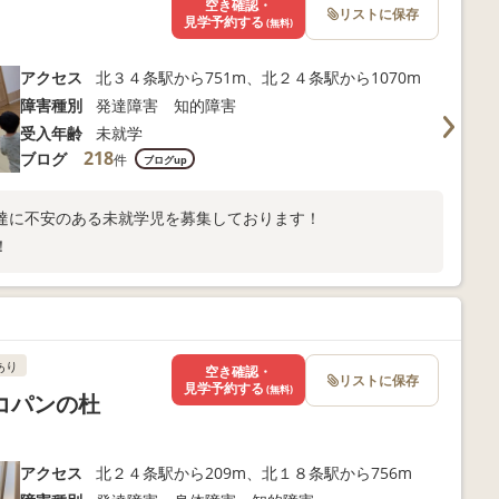
空き確認・
リストに保存
見学予約する
(無料)
アクセス
北３４条駅から751m、北２４条駅から1070m
障害種別
発達障害 知的障害
受入年齢
未就学
218
ブログ
件
ブログup
達に不安のある未就学児を募集しております！
！
あり
空き確認・
リストに保存
見学予約する
(無料)
 コパンの杜
アクセス
北２４条駅から209m、北１８条駅から756m