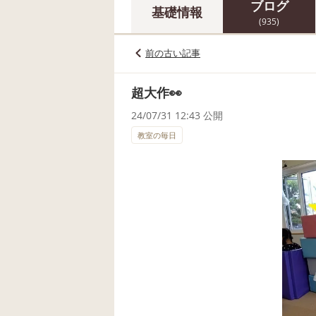
ブログ
基礎情報
(935)
前の古い記事
超大作👀
24/07/31 12:43 公開
教室の毎日