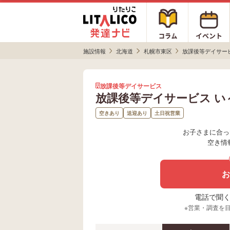
施設情報
北海道
札幌市東区
放課後等デイサー
放課後等デイサービス
放課後等デイサービス 
空きあり
送迎あり
土日祝営業
お子さまに合っ
空き情
お
電話で聞く場
※営業・調査を