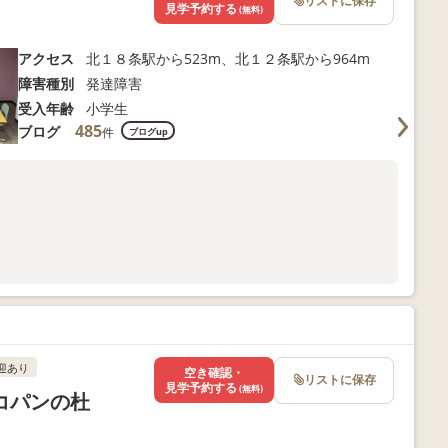
リストに保存
見学予約する
(無料)
アクセス
北１８条駅から523m、北１２条駅から964m
障害種別
発達障害
受入年齢
小学生
485
ブログ
件
ブログup
迎あり
空き確認・
リストに保存
見学予約する
(無料)
 コパンの杜