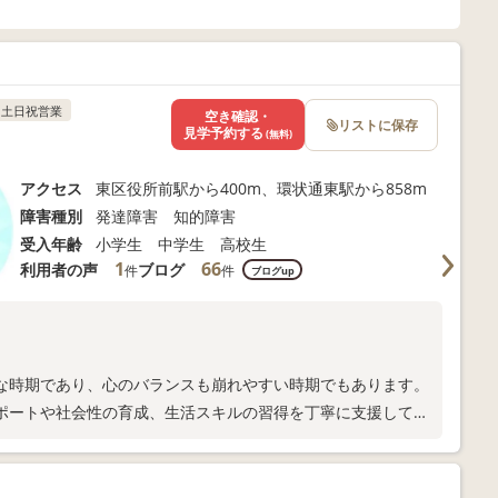
土日祝営業
空き確認・
リストに保存
見学予約する
(無料)
アクセス
東区役所前駅から400m、環状通東駅から858m
障害種別
発達障害 知的障害
受入年齢
小学生 中学生 高校生
1
66
利用者の声
ブログ
件
件
ブログup
な時期であり、心のバランスも崩れやすい時期でもあります。
ポートや社会性の育成、生活スキルの習得を丁寧に支援してい