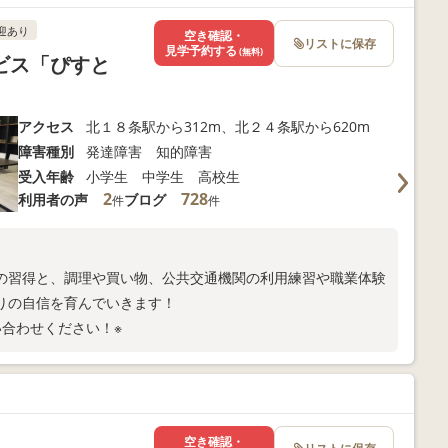
迎あり
空き確認・
リストに保存
見学予約する
(無料)
ビス「ぴすと
アクセス
北１８条駅から312m、北２４条駅から620m
障害種別
発達障害 知的障害
受入年齢
小学生 中学生 高校生
2
728
利用者の声
ブログ
件
件
の習得と、調理や買い物、公共交通機関の利用練習や職業体験
りの自信を育んでいきます！
合わせください！※
空き確認・