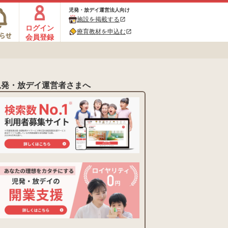
児発・放デイ運営法人向け
施設を掲載する
open_in_new
ログイン
療育教材を申込む
open_in_new
会員登録
児発・放デイ運営者さまへ