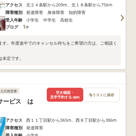
アクセス
北２４条駅から209m、北１８条駅から756m
障害種別
発達障害 身体障害 知的障害
受入年齢
小学生 中学生 高校生
1
ブログ
件
ます。年度途中でのキャンセル待ちをご希望の方は、ご相談く
は未定です。
土日祝営業
空き確認・
リストに保存
見学予約する
(無料)
サービス は
アクセス
西１１丁目駅から365m、西８丁目駅から386m
障害種別
発達障害
受入年齢
小学生